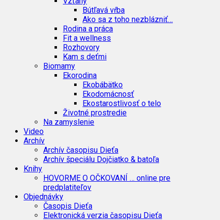
Vzťahy
Bútľavá vŕba
Ako sa z toho nezblázniť…
Rodina a práca
Fit a wellness
Rozhovory
Kam s deťmi
Biomamy
Ekorodina
Ekobábätko
Ekodomácnosť
Ekostarostlivosť o telo
Životné prostredie
Na zamyslenie
Video
Archív
Archív časopisu Dieťa
Archív špeciálu Dojčiatko & batoľa
Knihy
HOVORME O OČKOVANÍ … online pre
predplatiteľov
Objednávky
Časopis Dieťa
Elektronická verzia časopisu Dieťa