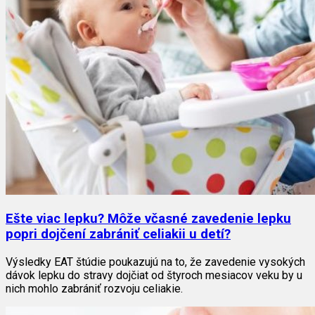
Ešte viac lepku? Môže včasné zavedenie lepku
popri dojčení zabrániť celiakii u detí?
Výsledky EAT štúdie poukazujú na to, že zavedenie vysokých
dávok lepku do stravy dojčiat od štyroch mesiacov veku by u
nich mohlo zabrániť rozvoju celiakie.