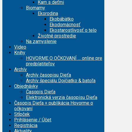
Kam s deťmi
Biomamy
Ekorodina
Ekobábätko
Ekodomácnosť
Ekostarostlivosť o telo
Životné prostredie
Na zamyslenie
Video
Knihy
HOVORME O OČKOVANÍ … online pre
predplatiteľov
Archív
Archív časopisu Dieťa
Archív špeciálu Dojčiatko & batoľa
Objednávky
Časopis Dieťa
Elektronická verzia časopisu Dieťa
Časopis Dieťa + publikácia Hovorme o
očkovaní
Stĺpček
Prihlásenie / Účet
Registrácia
Aktuality