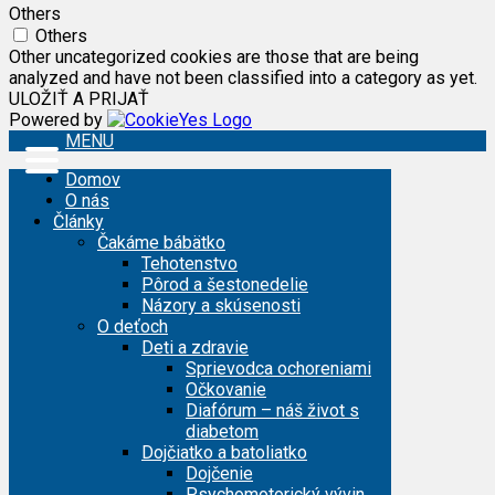
Others
Others
Other uncategorized cookies are those that are being
analyzed and have not been classified into a category as yet.
ULOŽIŤ A PRIJAŤ
Powered by
MENU
Domov
O nás
Články
Čakáme bábätko
Tehotenstvo
Pôrod a šestonedelie
Názory a skúsenosti
O deťoch
Deti a zdravie
Sprievodca ochoreniami
Očkovanie
Diafórum – náš život s
diabetom
Dojčiatko a batoliatko
Dojčenie
Psychomotorický vývin