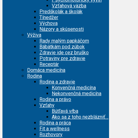
Vzťahová väzba
Predškolák a školák
Tínedžer
Výchova
Názory a skúsenosti
Výživa
Rady malým papkáčom
Bábätkám pod zúbok
Zdravie ide cez bruško
Potraviny pre zdravie
Receptár
Domáca medicína
Rodina
Rodina a zdravie
Konvenčná medicína
Nekonvenčná medicína
Rodina a právo
Vzťahy
Bútľavá vŕba
Ako sa z toho nezblázniť…
Rodina a práca
Fit a wellness
Rozhovory