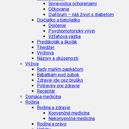
Sprievodca ochoreniami
Očkovanie
Diafórum – náš život s diabetom
Dojčiatko a batoliatko
Dojčenie
Psychomotorický vývin
Vzťahová väzba
Predškolák a školák
Tínedžer
Výchova
Názory a skúsenosti
Výživa
Rady malým papkáčom
Bábätkám pod zúbok
Zdravie ide cez bruško
Potraviny pre zdravie
Receptár
Domáca medicína
Rodina
Rodina a zdravie
Konvenčná medicína
Nekonvenčná medicína
Rodina a právo