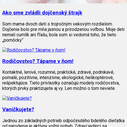
Ako sme zvládli dojčenský štrajk
Som mama dvoch detí s trojročným vekovým rozdielom.
Dojčenie bolo pre mňa jasnou a prirodzenou voľbou. Moje deti
nemali cumlík ani fľašu, bola som si vedomá toho, že tieto
„pomôcky“
Rodičovstvo? Tápame v ňom!
Kontaktné, lenivé, rozumné, praktické, zdravé, podnikavé,
pomalé, pozitívne, intenzívne, ekologické, helikoptérové,
rešpektujúce. Tieto prívlastky označujú modely rodičovstva,
ktorých prvky praktizujete aj vy. Len možno o tom neviete.
Vaničkujete?
Jednou zo základných potrieb odpočinutého bdelého dieťatka
od narodenia je aktívny voľný pohyb. Zdraví jedinci sa