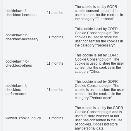
The cookie is set by GDPR
cookielawinfo-
cookie consent to record the
11 months
checkbox-functional
user consent for the cookies in
the category "Functional".
This cookie is set by GDPR
Cookie Consent plugin. The
cookielawinfo-
11 months
cookies is used to store the
checkbox-necessary
user consent for the cookies in
the category "Necessary".
This cookie is set by GDPR
Cookie Consent plugin. The
cookielawinfo-
11 months
cookie is used to store the user
checkbox-others
consent for the cookies in the
category "Other.
This cookie is set by GDPR
cookielawinfo-
Cookie Consent plugin. The
checkbox-
11 months
cookie is used to store the user
performance
consent for the cookies in the
category "Performance".
The cookie is set by the GDPR
Cookie Consent plugin and is
used to store whether or not
viewed_cookie_policy
11 months
user has consented to the use
of cookies. It does not store
any personal data.