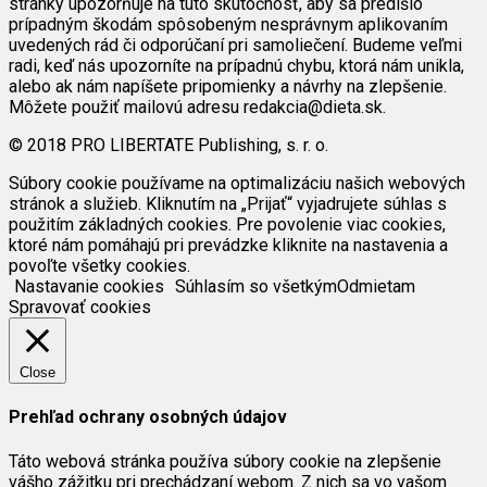
stránky upozorňuje na túto skutočnosť, aby sa predišlo
prípadným škodám spôsobeným nesprávnym aplikovaním
uvedených rád či odporúčaní pri samoliečení. Budeme veľmi
radi, keď nás upozorníte na prípadnú chybu, ktorá nám unikla,
alebo ak nám napíšete pripomienky a návrhy na zlepšenie.
Môžete použiť mailovú adresu redakcia@dieta.sk.
© 2018 PRO LIBERTATE Publishing, s. r. o.
Súbory cookie používame na optimalizáciu našich webových
stránok a služieb. Kliknutím na „Prijať“ vyjadrujete súhlas s
použitím základných cookies. Pre povolenie viac cookies,
ktoré nám pomáhajú pri prevádzke kliknite na nastavenia a
povoľte všetky cookies.
Nastavanie cookies
Súhlasím so všetkým
Odmietam
Spravovať cookies
Close
Prehľad ochrany osobných údajov
Táto webová stránka používa súbory cookie na zlepšenie
vášho zážitku pri prechádzaní webom. Z nich sa vo vašom