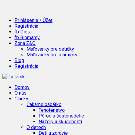
Prihlásenie / Účet
Registrácia
fb Dieťa
fb Biomamy
Zóna Z&O
Maľovanky pre detičky
Maľovanky pre mamičky
Blog
Registrácia
Domov
O nás
Články
Čakáme bábätko
Tehotenstvo
Pôrod a šestonedelie
Názory a skúsenosti
O deťoch
Deti a zdravie