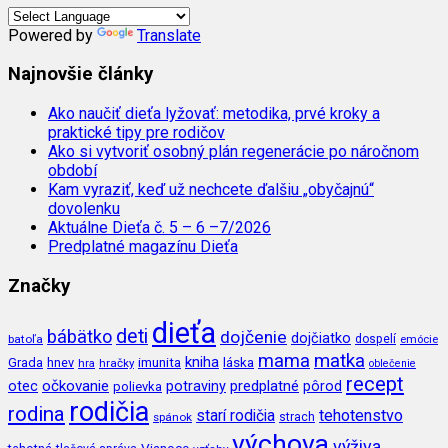
Powered by
Translate
Najnovšie články
Ako naučiť dieťa lyžovať: metodika, prvé kroky a
praktické tipy pre rodičov
Ako si vytvoriť osobný plán regenerácie po náročnom
období
Kam vyraziť, keď už nechcete ďalšiu „obyčajnú“
dovolenku
Aktuálne Dieťa č. 5 – 6 –7/2026
Predplatné magazínu Dieťa
Značky
dieťa
deti
bábätko
dojčenie
dojčiatko
batoľa
dospelí
emócie
mama
matka
kniha
imunita
láska
Grada
hnev
hra
hračky
oblečenie
recept
očkovanie
potraviny
predplatné
otec
pôrod
polievka
rodičia
rodina
tehotenstvo
starí rodičia
spánok
strach
výchova
výživa
Vianoce