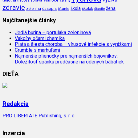
tehotná
tlačová správa
vzťahy
zdravie
škola
žena
zelenina
časopis
čítanie
školák
šťastie
Najčítanejšie články
Jedlá burina – portulaka zeleninová
Vakcíny očami chemika
Piata a šiesta choroba – vírusové infekcie s vyrážkami
Crumble s marhuľami
Najmenšie plienočky pre najmenších bojovníkov:
Dôležitosť spánku predčasne narodených bábätiek
DIEŤA
Redakcia
PRO LIBERTATE Publishing, s. r. o.
Inzercia