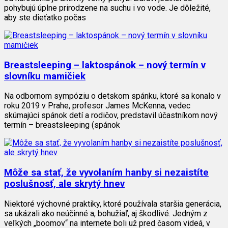
pohybujú úplne prirodzene na suchu i vo vode. Je dôležité,
aby ste dieťatko počas
Breastsleeping – laktospánok – nový termín v
slovníku mamičiek
Na odbornom sympóziu o detskom spánku, ktoré sa konalo v
roku 2019 v Prahe, profesor James McKenna, vedec
skúmajúci spánok detí a rodičov, predstavil účastníkom nový
termín – breastsleeping (spánok
Môže sa stať, že vyvolaním hanby si nezaistíte
poslušnosť, ale skrytý hnev
Niektoré výchovné praktiky, ktoré používala staršia generácia,
sa ukázali ako neúčinné a, bohužiaľ, aj škodlivé. Jedným z
veľkých „boomov“ na internete boli už pred časom videá, v