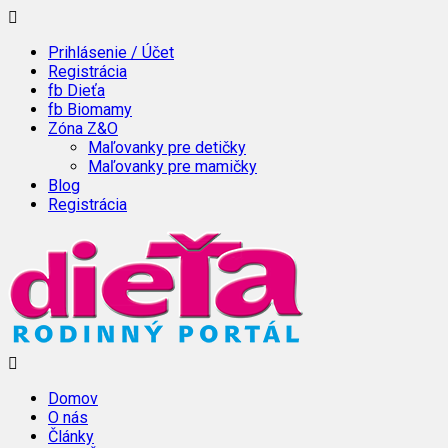
Prihlásenie / Účet
Registrácia
fb Dieťa
fb Biomamy
Zóna Z&O
Maľovanky pre detičky
Maľovanky pre mamičky
Blog
Registrácia
Domov
O nás
Články