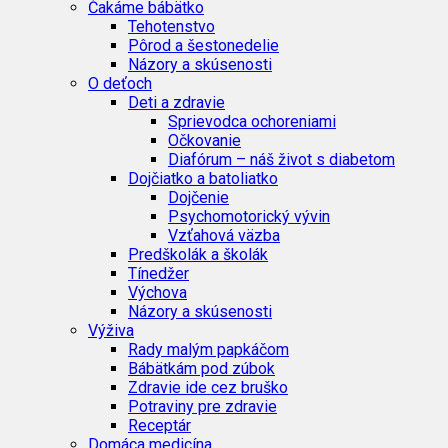
Čakáme bábätko
Tehotenstvo
Pôrod a šestonedelie
Názory a skúsenosti
O deťoch
Deti a zdravie
Sprievodca ochoreniami
Očkovanie
Diafórum – náš život s diabetom
Dojčiatko a batoliatko
Dojčenie
Psychomotorický vývin
Vzťahová väzba
Predškolák a školák
Tínedžer
Výchova
Názory a skúsenosti
Výživa
Rady malým papkáčom
Bábätkám pod zúbok
Zdravie ide cez bruško
Potraviny pre zdravie
Receptár
Domáca medicína