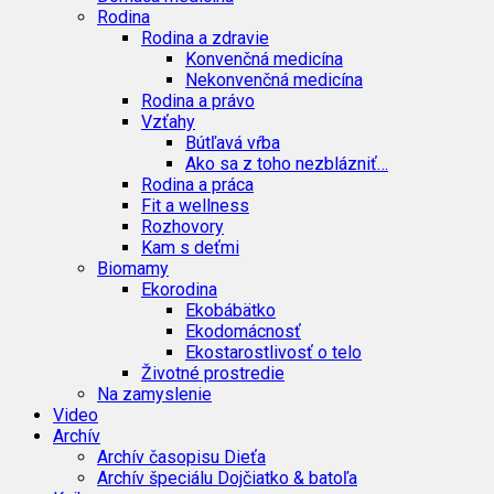
Rodina
Rodina a zdravie
Konvenčná medicína
Nekonvenčná medicína
Rodina a právo
Vzťahy
Bútľavá vŕba
Ako sa z toho nezblázniť…
Rodina a práca
Fit a wellness
Rozhovory
Kam s deťmi
Biomamy
Ekorodina
Ekobábätko
Ekodomácnosť
Ekostarostlivosť o telo
Životné prostredie
Na zamyslenie
Video
Archív
Archív časopisu Dieťa
Archív špeciálu Dojčiatko & batoľa