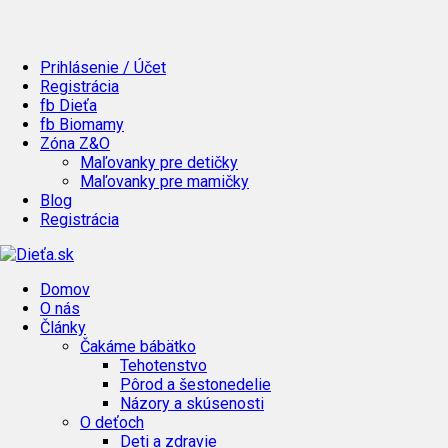
Prihlásenie / Účet
Registrácia
fb Dieťa
fb Biomamy
Zóna Z&O
Maľovanky pre detičky
Maľovanky pre mamičky
Blog
Registrácia
Domov
O nás
Články
Čakáme bábätko
Tehotenstvo
Pôrod a šestonedelie
Názory a skúsenosti
O deťoch
Deti a zdravie