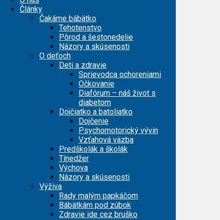
Články
Čakáme bábätko
Tehotenstvo
Pôrod a šestonedelie
Názory a skúsenosti
O deťoch
Deti a zdravie
Sprievodca ochoreniami
Očkovanie
Diafórum – náš život s
diabetom
Dojčiatko a batoliatko
Dojčenie
Psychomotorický vývin
Vzťahová väzba
Predškolák a školák
Tínedžer
Výchova
Názory a skúsenosti
Výživa
Rady malým papkáčom
Bábätkám pod zúbok
Zdravie ide cez bruško