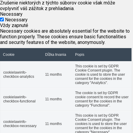
Zrušenie niektorých z týchto súborov cookie však môže
ovplyvniť váš zážitok z prehliadania.
Necessary
Necessary
Vždy zapnuté
Necessary cookies are absolutely essential for the website to
function properly. These cookies ensure basic functionalities
and security features of the website, anonymously.
Cookie
Dĺžka trvania
Popis
This cookie is set by GDPR
Cookie Consent plugin. The
cookielawinfo-
11 months
cookie is used to store the user
checkbox-analytics
consent for the cookies in the
category "Analytics".
The cookie is set by GDPR
cookielawinfo-
cookie consent to record the user
11 months
checkbox-functional
consent for the cookies in the
category "Functional".
This cookie is set by GDPR
Cookie Consent plugin. The
cookielawinfo-
11 months
cookies is used to store the user
checkbox-necessary
consent for the cookies in the
category "Necessary".