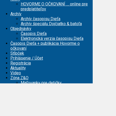
HOVORME O OČKOVANÍ … online pre
predplatiteľov
Archív
Archív časopisu Dieťa
Archív špeciálu Dojčiatko & batoľa
Objednávky
Časopis Dieťa
Elektronická verzia časopisu Dieťa
Časopis Dieťa + publikácia Hovorme o
očkovaní
Stĺpček
Prihlásenie / Účet
Registrácia
Aktuality
Video
Zóna Z&O
Maľovanky pre detičky
Maľovanky pre mamičky
Registrácia