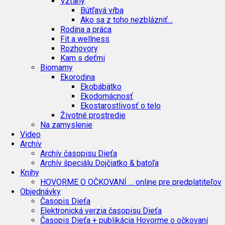
Vzťahy
Bútľavá vŕba
Ako sa z toho nezblázniť…
Rodina a práca
Fit a wellness
Rozhovory
Kam s deťmi
Biomamy
Ekorodina
Ekobábätko
Ekodomácnosť
Ekostarostlivosť o telo
Životné prostredie
Na zamyslenie
Video
Archív
Archív časopisu Dieťa
Archív špeciálu Dojčiatko & batoľa
Knihy
HOVORME O OČKOVANÍ … online pre predplatiteľov
Objednávky
Časopis Dieťa
Elektronická verzia časopisu Dieťa
Časopis Dieťa + publikácia Hovorme o očkovaní