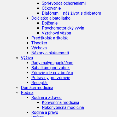
Sprievodca ochoreniami
Očkovanie
Diafórum – náš život s diabetom
Dojčiatko a batoliatko
Dojčenie
Psychomotorický vývin
Vzťahová väzba
Predškolák a školák
Tínedžer
Výchova
Názory a skúsenosti
Výživa
Rady malým papkáčom
Bábätkám pod zúbok
Zdravie ide cez bruško
Potraviny pre zdravie
Receptár
Domáca medicína
Rodina
Rodina a zdravie
Konvenčná medicína
Nekonvenčná medicína
Rodina a právo