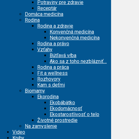
Potraviny pre zdravie
Receptár
Domáca medicína
Rodina
Rodina a zdravie
Konvenčná medicína
Nekonvenčná medicína
Rodina a právo
Vzťahy
Bútľavá vŕba
Ako sa z toho nezblázniť…
Rodina a práca
Fit a wellness
Rozhovory
Kam s deťmi
Biomamy
Ekorodina
Ekobábätko
Ekodomácnosť
Ekostarostlivosť o telo
Životné prostredie
Na zamyslenie
Video
Knihy