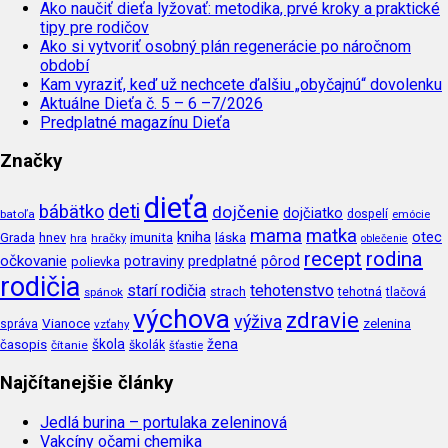
Ako naučiť dieťa lyžovať: metodika, prvé kroky a praktické
tipy pre rodičov
Ako si vytvoriť osobný plán regenerácie po náročnom
období
Kam vyraziť, keď už nechcete ďalšiu „obyčajnú“ dovolenku
Aktuálne Dieťa č. 5 – 6 –7/2026
Predplatné magazínu Dieťa
Značky
dieťa
deti
bábätko
dojčenie
dojčiatko
batoľa
dospelí
emócie
mama
matka
kniha
imunita
láska
otec
Grada
hnev
hra
hračky
oblečenie
recept
rodina
očkovanie
potraviny
predplatné
pôrod
polievka
rodičia
tehotenstvo
starí rodičia
tehotná
spánok
strach
tlačová
výchova
zdravie
výživa
Vianoce
zelenina
správa
vzťahy
škola
žena
časopis
čítanie
školák
šťastie
Najčítanejšie články
Jedlá burina – portulaka zeleninová
Vakcíny očami chemika