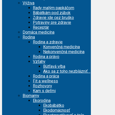
Výživa
Rady malým papkáčom
Bábätkám pod zúbok
Zdravie ide cez bruško
Potraviny pre zdravie
Receptár
Domáca medicína
Rodina
Rodina a zdravie
Konvenčná medicína
Nekonvenčná medicína
Rodina a právo
Vzťahy
Bútľavá vŕba
Ako sa z toho nezblázniť…
Rodina a práca
Fit a wellness
Rozhovory
Kam s deťmi
Biomamy
Ekorodina
Ekobábätko
Ekodomácnosť