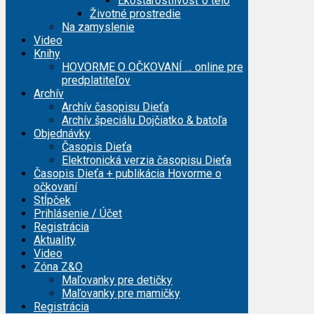
Ekostarostlivosť o telo
Životné prostredie
Na zamyslenie
Video
Knihy
HOVORME O OČKOVANÍ … online pre
predplatiteľov
Archív
Archív časopisu Dieťa
Archív špeciálu Dojčiatko & batoľa
Objednávky
Časopis Dieťa
Elektronická verzia časopisu Dieťa
Časopis Dieťa + publikácia Hovorme o
očkovaní
Stĺpček
Prihlásenie / Účet
Registrácia
Aktuality
Video
Zóna Z&O
Maľovanky pre detičky
Maľovanky pre mamičky
Registrácia