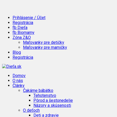
Prihlásenie / Účet
Registrácia
fb Dieťa
fb Biomamy
Zóna Z&O
Maľovanky pre detičky
Maľovanky pre mamičky
Blog
Registrácia
Domov
O nás
Články
Čakáme bábätko
Tehotenstvo
Pôrod a šestonedelie
Názory a skúsenosti
O deťoch
Deti a zdravie