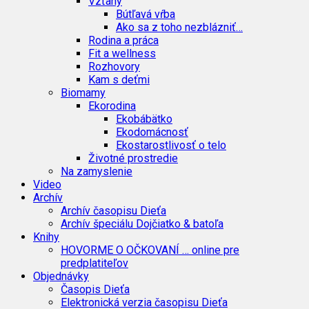
Vzťahy
Bútľavá vŕba
Ako sa z toho nezblázniť…
Rodina a práca
Fit a wellness
Rozhovory
Kam s deťmi
Biomamy
Ekorodina
Ekobábätko
Ekodomácnosť
Ekostarostlivosť o telo
Životné prostredie
Na zamyslenie
Video
Archív
Archív časopisu Dieťa
Archív špeciálu Dojčiatko & batoľa
Knihy
HOVORME O OČKOVANÍ … online pre
predplatiteľov
Objednávky
Časopis Dieťa
Elektronická verzia časopisu Dieťa