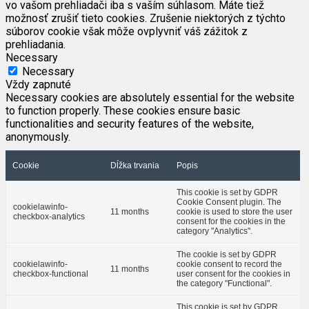
vo vašom prehliadači iba s vaším súhlasom. Máte tiež
možnosť zrušiť tieto cookies. Zrušenie niektorých z týchto
súborov cookie však môže ovplyvniť váš zážitok z
prehliadania.
Necessary
Necessary
Vždy zapnuté
Necessary cookies are absolutely essential for the website
to function properly. These cookies ensure basic
functionalities and security features of the website,
anonymously.
Cookie
Dĺžka trvania
Popis
This cookie is set by GDPR
Cookie Consent plugin. The
cookielawinfo-
11 months
cookie is used to store the user
checkbox-analytics
consent for the cookies in the
category "Analytics".
The cookie is set by GDPR
cookielawinfo-
cookie consent to record the
11 months
checkbox-functional
user consent for the cookies in
the category "Functional".
This cookie is set by GDPR