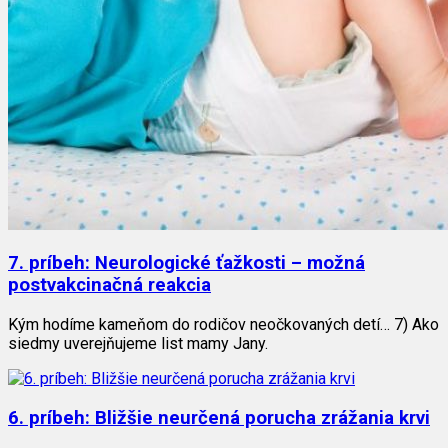
7. príbeh: Neurologické ťažkosti – možná
postvakcinačná reakcia
Kým hodíme kameňom do rodičov neočkovaných detí… 7) Ako
siedmy uverejňujeme list mamy Jany.
6. príbeh: Bližšie neurčená porucha zrážania krvi