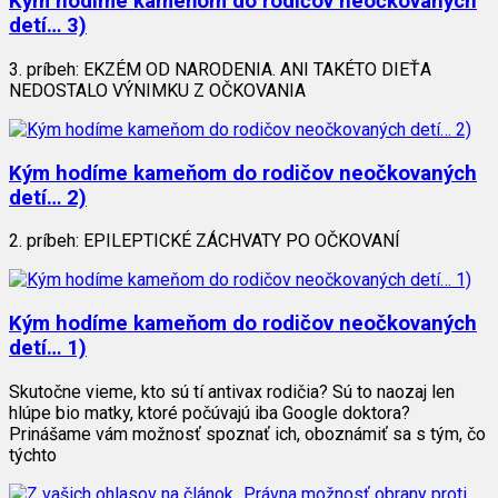
Kým hodíme kameňom do rodičov neočkovaných
detí… 3)
3. príbeh: EKZÉM OD NARODENIA. ANI TAKÉTO DIEŤA
NEDOSTALO VÝNIMKU Z OČKOVANIA
Kým hodíme kameňom do rodičov neočkovaných
detí… 2)
2. príbeh: EPILEPTICKÉ ZÁCHVATY PO OČKOVANÍ
Kým hodíme kameňom do rodičov neočkovaných
detí… 1)
Skutočne vieme, kto sú tí antivax rodičia? Sú to naozaj len
hlúpe bio matky, ktoré počúvajú iba Google doktora?
Prinášame vám možnosť spoznať ich, oboznámiť sa s tým, čo
týchto