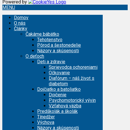
Powered by
MENU
Domov
O nás
Články
Čakáme bábätko
Tehotenstvo
Pôrod a šestonedelie
Názory a skúsenosti
O deťoch
Deti a zdravie
Sprievodca ochoreniami
Očkovanie
Diafórum – náš život s
diabetom
Dojčiatko a batoliatko
Dojčenie
Psychomotorický vývin
Vzťahová väzba
Predškolák a školák
Tínedžer
Výchova
Názory a skúsenosti