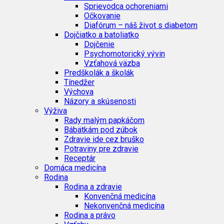
Sprievodca ochoreniami
Očkovanie
Diafórum – náš život s diabetom
Dojčiatko a batoliatko
Dojčenie
Psychomotorický vývin
Vzťahová väzba
Predškolák a školák
Tínedžer
Výchova
Názory a skúsenosti
Výživa
Rady malým papkáčom
Bábätkám pod zúbok
Zdravie ide cez bruško
Potraviny pre zdravie
Receptár
Domáca medicína
Rodina
Rodina a zdravie
Konvenčná medicína
Nekonvenčná medicína
Rodina a právo