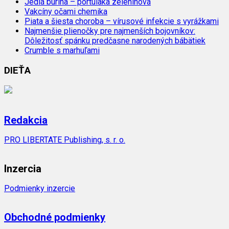
Jedlá burina – portulaka zeleninová
Vakcíny očami chemika
Piata a šiesta choroba – vírusové infekcie s vyrážkami
Najmenšie plienočky pre najmenších bojovníkov:
Dôležitosť spánku predčasne narodených bábätiek
Crumble s marhuľami
DIEŤA
Redakcia
PRO LIBERTATE Publishing, s. r. o.
Inzercia
Podmienky inzercie
Obchodné podmienky