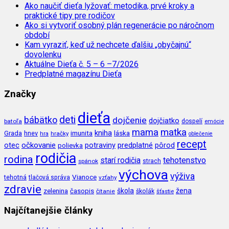
Ako naučiť dieťa lyžovať: metodika, prvé kroky a
praktické tipy pre rodičov
Ako si vytvoriť osobný plán regenerácie po náročnom
období
Kam vyraziť, keď už nechcete ďalšiu „obyčajnú“
dovolenku
Aktuálne Dieťa č. 5 – 6 –7/2026
Predplatné magazínu Dieťa
Značky
dieťa
deti
bábätko
dojčenie
dojčiatko
batoľa
dospelí
emócie
mama
matka
kniha
imunita
láska
Grada
hnev
hra
hračky
oblečenie
recept
očkovanie
potraviny
predplatné
otec
pôrod
polievka
rodičia
rodina
tehotenstvo
starí rodičia
spánok
strach
výchova
výživa
Vianoce
tehotná
tlačová správa
vzťahy
zdravie
škola
žena
zelenina
časopis
čítanie
školák
šťastie
Najčítanejšie články