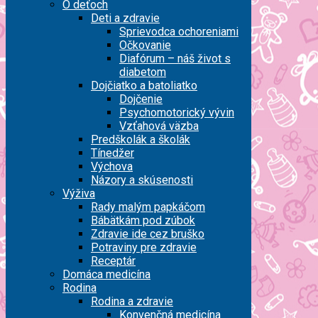
O deťoch
Deti a zdravie
Sprievodca ochoreniami
Očkovanie
Diafórum – náš život s
diabetom
Dojčiatko a batoliatko
Dojčenie
Psychomotorický vývin
Vzťahová väzba
Predškolák a školák
Tínedžer
Výchova
Názory a skúsenosti
Výživa
Rady malým papkáčom
Bábätkám pod zúbok
Zdravie ide cez bruško
Potraviny pre zdravie
Receptár
Domáca medicína
Rodina
Rodina a zdravie
Konvenčná medicína