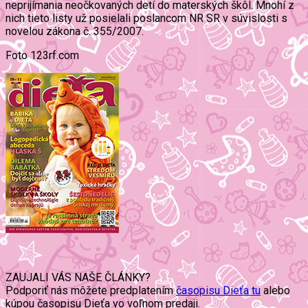
neprijímania neočkovaných detí do materských škôl. Mnohí z
nich tieto listy už posielali poslancom NR SR v súvislosti s
novelou zákona č. 355/2007.
Foto 123rf.com
ZAUJALI VÁS NAŠE ČLÁNKY?
Podporiť nás môžete predplatením
časopisu Dieťa tu
alebo
kúpou časopisu Dieťa vo voľnom predaji.