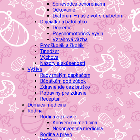
Sprievodca ochoreniami
Očkovanie
Diafórum – náš život s diabetom
Dojčiatko a batoliatko
Dojčenie
Psychomotorický vývin
Vzťahová väzba
Predškolák a školák
Tínedžer
Výchova
Názory a skúsenosti
Výživa
Rady malým papkáčom
Bábätkám pod zúbok
Zdravie ide cez bruško
Potraviny pre zdravie
Receptár
Domáca medicína
Rodina
Rodina a zdravie
Konvenčná medicína
Nekonvenčná medicína
Rodina a právo