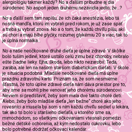
alergiológiu takmer každý? No a ďalším pribudne aj dia
súrodenec. No aspoň jeden druhému nezávidia jedlo, že…?
No a ďalší sem tam napíšu, že ich čaká anestézia, lebo tá
nosná mandľa, ktorú im vybrali pred rokom, je už zase späť
a treba ju vybrať znova. No a o tom, že každú chvíľu píšu, akí
sú chorí a majú
blbé glyčky,
rozumej glykémiu 20 a viac, tak to
je úplná normálka…
No a naše neočkované druhé dieťa je úplne zdravé. V škôlke
bolo tuším jediné, ktoré ustálo celú zimu bez choroby, nebralo
ešte žiadne lieky. Ejha, škoda, lebo nikto nezarobil. Teda,
zarába, ale len na našom staršom diabetickom dieťati. V škole
je situácia podobná. Mladšie neočkované dieťa má úplne
prázdnu zdravotnú kartu. Priznám sa, že som nesmierne
šťastná, že toto úplne zdravé dieťa nám dáva priestor pre to,
aby sme sa mohli plne venovať jeho chorému súrodencovi.
Neviem si predstaviť, žeby som mala dve takto choré deti.
Alebo, žeby bolo mladšie dieťa „len bežne“ choré ako jeho
rovesníci a musela by som s ním každú chvíľu sedieť u lekára,
tak ako to bolo u staršieho dieťaťa, u ktorého sme sa,
mimochodom, so všetkými očkovaniami vtesnali pomedzi
bežné detské ochorenia, až kým nedostalo cukrovku, lebo
bolo potrebné dodržať očkovací kalendár.