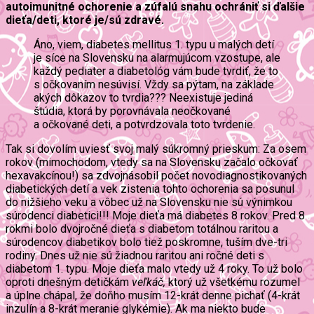
autoimunitné ochorenie a zúfalú snahu ochrániť si ďalšie
dieťa/deti, ktoré je/sú zdravé.
Áno, viem, diabetes mellitus 1. typu u malých detí
je síce na Slovensku na alarmujúcom vzostupe, ale
každý pediater a diabetológ vám bude tvrdiť, že to
s očkovaním nesúvisí. Vždy sa pýtam, na základe
akých dôkazov to tvrdia??? Neexistuje jediná
štúdia, ktorá by porovnávala neočkované
a očkované deti, a potvrdzovala toto tvrdenie.
Tak si dovolím uviesť svoj malý súkromný prieskum: Za osem
rokov (mimochodom, vtedy sa na Slovensku začalo očkovať
hexavakcínou!) sa zdvojnásobil počet novodiagnostikovaných
diabetických detí a vek zistenia tohto ochorenia sa posunul
do nižšieho veku a vôbec už na Slovensku nie sú výnimkou
súrodenci diabetici!!! Moje dieťa má diabetes 8 rokov. Pred 8
rokmi bolo dvojročné dieťa s diabetom totálnou raritou a
súrodencov diabetikov bolo tiež poskromne, tuším dve-tri
rodiny. Dnes už nie sú žiadnou raritou ani ročné deti s
diabetom 1. typu. Moje dieťa malo vtedy už 4 roky. To už bolo
oproti dnešným detičkám
veľkáč,
ktorý už všetkému rozumel
a úplne chápal, že doňho musím 12-krát denne pichať (4-krát
inzulín a 8-krát meranie glykémie). Ak ma niekto bude