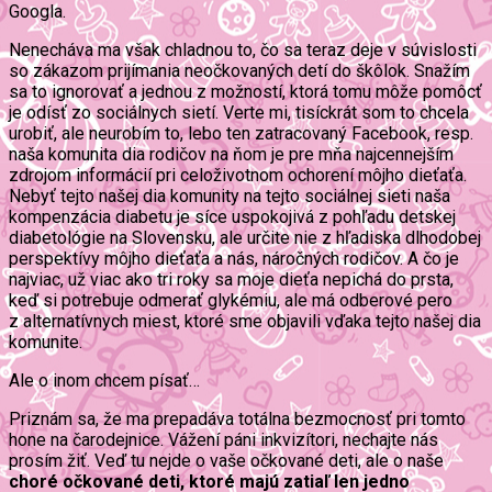
Googla.
Nenecháva ma však chladnou to, čo sa teraz deje v súvislosti
so zákazom prijímania neočkovaných detí do škôlok. Snažím
sa to ignorovať a jednou z možností, ktorá tomu môže pomôcť
je odísť zo sociálnych sietí. Verte mi, tisíckrát som to chcela
urobiť, ale neurobím to, lebo ten zatracovaný Facebook, resp.
naša komunita dia rodičov na ňom je pre mňa najcennejším
zdrojom informácií pri celoživotnom ochorení môjho dieťaťa.
Nebyť tejto našej dia komunity na tejto sociálnej sieti naša
kompenzácia diabetu je síce uspokojivá z pohľadu detskej
diabetológie na Slovensku, ale určite nie z hľadiska dlhodobej
perspektívy môjho dieťaťa a nás, náročných rodičov. A čo je
najviac, už viac ako tri roky sa moje dieťa nepichá do prsta,
keď si potrebuje odmerať glykémiu, ale má odberové pero
z alternatívnych miest, ktoré sme objavili vďaka tejto našej dia
komunite.
Ale o inom chcem písať…
Priznám sa, že ma prepadáva totálna bezmocnosť pri tomto
hone na čarodejnice. Vážení páni inkvizítori, nechajte nás
prosím žiť. Veď tu nejde o vaše očkované deti, ale o naše
choré očkované deti, ktoré majú zatiaľ len jedno