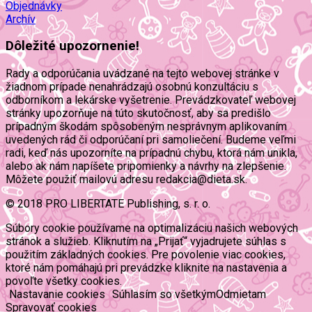
Objednávky
Archív
Dôležité upozornenie!
Rady a odporúčania uvádzané na tejto webovej stránke v
žiadnom prípade nenahrádzajú osobnú konzultáciu s
odborníkom a lekárske vyšetrenie. Prevádzkovateľ webovej
stránky upozorňuje na túto skutočnosť, aby sa predišlo
prípadným škodám spôsobeným nesprávnym aplikovaním
uvedených rád či odporúčaní pri samoliečení. Budeme veľmi
radi, keď nás upozorníte na prípadnú chybu, ktorá nám unikla,
alebo ak nám napíšete pripomienky a návrhy na zlepšenie.
Môžete použiť mailovú adresu redakcia@dieta.sk.
© 2018 PRO LIBERTATE Publishing, s. r. o.
Súbory cookie používame na optimalizáciu našich webových
stránok a služieb. Kliknutím na „Prijať“ vyjadrujete súhlas s
použitím základných cookies. Pre povolenie viac cookies,
ktoré nám pomáhajú pri prevádzke kliknite na nastavenia a
povoľte všetky cookies.
Nastavanie cookies
Súhlasím so všetkým
Odmietam
Spravovať cookies