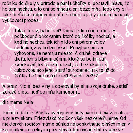
ročníku do školy v prírode a pani učiteľky si postavili hlavu, že
ho tam nechcú, a to ani so mnou a ani bezo mňa, lebo ony si
také dieťa na zodpovednosť nezoberú a ja by som im narúšala
vyučovací proces.
Takže teraz, babo, raď! Doma jedno choré dieťa –
poškodené očkovaním, ktoré do škôlky nechcú, a
keď ho nechcú, tak ich nikto ani párom volov
nedonúti, aby ho tam vzali. Prinajhoršom sa
vyhovoria, že nemajú miesto. A druhé, zdravé
dieťa, len s blbými génmi, ktoré sa bojím dať
zaočkovať, lebo mám strach, že tiež skončí s
cukrovkou ako jeho starší súrodenec, tak to už do
škôlky tiež nebudú chcieť! Sranda, že???
A teraz: Kto si bez viny a obetoval by si aj svoje druhé, zatiaľ
zdravé dieťa, hoď do mňa kameňom…
dia mama Nela
Pozn. redakcie: Všetky uverejnené listy nám rodičia zaslali aj
s priezviskom. Priezviská rodičov však nezverejňujeme. Od
niektorých rodičov máme súhlas na poskytnutie plných mien v
komunikácii s čelnými predstaviteľmi nášho štátu v otázke