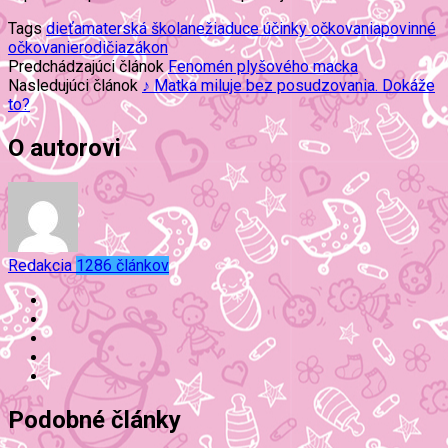
Tags
dieťa
materská škola
nežiaduce účinky očkovania
povinné
očkovanie
rodičia
zákon
Predchádzajúci článok
Fenomén plyšového macka
Nasledujúci článok
♪ Matka miluje bez posudzovania. Dokáže
to?
O autorovi
Redakcia
1286 článkov
Podobné články