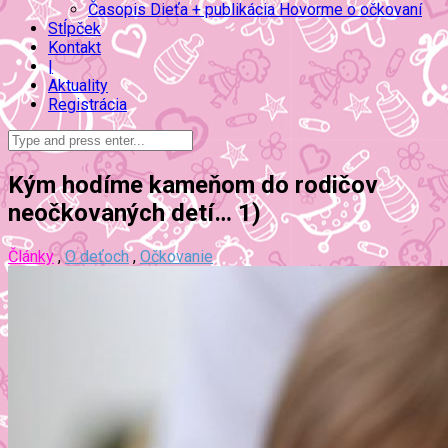
Časopis Dieťa + publikácia Hovorme o očkovaní
Stĺpček
Kontakt
|
Aktuality
Registrácia
Kým hodíme kameňom do rodičov
neočkovaných detí… 1)
Články
,
O deťoch
,
Očkovanie