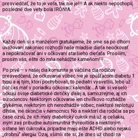
presviedčať, že to je veľa, tak nie je!!! A ak niekto nepochopil,
posledné dve vety bola IRÓNIA.
Každý deň si s manželom gratulujeme, že sme sa po dlhom
uvažovaní nakoniec rozhodli naše mladšie dieťa neočkovať
a nepokračovať ani v očkovaní staršieho dieťaťa. Prosííím,
prosím vás, ešte do mňa nehádžte kameňom!!!
Po prvé – v našej dia komunite je väčšina dia rodičov
presvedčená, že očkovanie vôbec nie je spúšťačom diabetu 1.
typu a aj tým, ktorí pochybovali, to pediatri vysvetlili, lebo už
bol čas mať v poriadku očkovací kalendár… A tak si veselo
očkujú svoje diabetické detičky ďalej a, samozrejme, aj ich
súrodencov. Niektorým očkovanie len chvíľkovo rozhádže
glykémie, niektorým ich nerozhádže vôbec, niektoré
teplotujú
dlhšie, iné skončia v nemocnici. No a niektorí dia rodičia sa po
čase ozvú, že ich malý
diabetický cukrík
má už aj celiakiu,
iným zas pribudne autoimunitná thyreoitída a niektorým
ostane len cukrovka, prípadne majú ešte ADHD alebo nejakú
„drobnú“ alergiu. Ozaj, všimli ste si, že dnes už chodí na