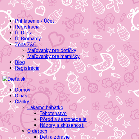
Prihlásenie / Účet
Registrácia
fb Dieťa
fb Biomamy
Zóna Z&O
Maľovanky pre detičky
Maľovanky pre mamičky
Blog
Registrácia
Domov
O nás
Články
Čakáme bábätko
Tehotenstvo
Pôrod a šestonedelie
Názory a skúsenosti
O deťoch
Deti a zdravie