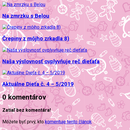
Na zmrzku s Belou
Črepiny z môjho zrkadla 8)
Naša výslovnosť ovplyvňuje reč dieťaťa
Aktuálne Dieťa č. 4 – 5/2019
0 komentárov
Zatiaľ bez komentára!
Môžete byť prvý, kto
komentuje tento článok