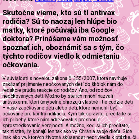
Skutočne vieme, kto sú tí antivax
rodičia? Sú to naozaj len hlúpe bio
matky, ktoré počúvajú iba Google
doktora? Prinášame vám možnosť
spoznať ich, oboznámiť sa s tým, čo
týchto rodičov viedlo k odmietaniu
očkovania.
V súvislosti s novelou zákona č. 355/2007, ktorá navrhuje
zakázať prijímanie neočkovaných detí do škôlok nám do
redakcie prúdia reakcie od rodičov. Áno, od rodičov
neočkovaných detí. Možno by ste ich mnohí nazvali
antivaxermi, ktorí úmyselne ohrozujú vlastné i tie cudzie deti
– vaše zaočkované deti alebo deti, ktoré nemohli byť
očkované pre kontraindikáciu. Kým tak spravíte, prečítajte si
ich príbehy, ktoré nám adresovali s prosbou o
sprostredkovanie verejnosti. A možno, keď si ich prečítate,
tak zistíte, že konajú len tak ako vy. Chránia svoje dieťa. Síce
inak ako vy, ktorých životná skúsenosť nepriviedla k otázke, či