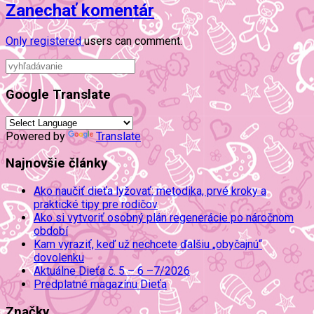
Zanechať komentár
Only
registered
users can comment.
Google Translate
Powered by
Translate
Najnovšie články
Ako naučiť dieťa lyžovať: metodika, prvé kroky a
praktické tipy pre rodičov
Ako si vytvoriť osobný plán regenerácie po náročnom
období
Kam vyraziť, keď už nechcete ďalšiu „obyčajnú“
dovolenku
Aktuálne Dieťa č. 5 – 6 –7/2026
Predplatné magazínu Dieťa
Značky