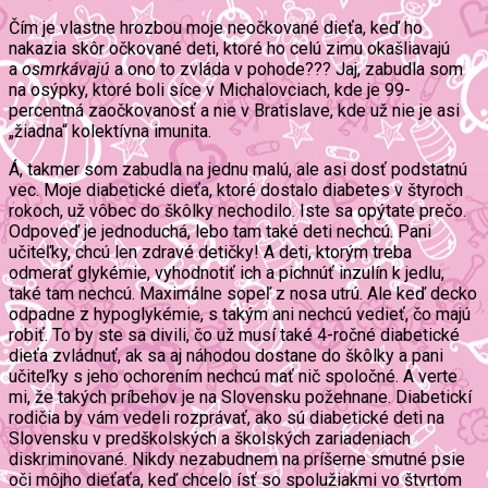
Čím je vlastne hrozbou moje neočkované dieťa, keď ho
nakazia skôr očkované deti, ktoré ho celú zimu okašliavajú
a
osmrkávajú
a ono to zvláda v pohode??? Jaj, zabudla som
na osýpky, ktoré boli síce v Michalovciach, kde je 99-
percentná zaočkovanosť a nie v Bratislave, kde už nie je asi
„žiadna“ kolektívna imunita.
Á, takmer som zabudla na jednu malú, ale asi dosť podstatnú
vec. Moje diabetické dieťa, ktoré dostalo diabetes v štyroch
rokoch, už vôbec do škôlky nechodilo. Iste sa opýtate prečo.
Odpoveď je jednoduchá, lebo tam také deti nechcú. Pani
učiteľky, chcú len zdravé detičky! A deti, ktorým treba
odmerať glykémie, vyhodnotiť ich a pichnúť inzulín k jedlu,
také tam nechcú. Maximálne sopeľ z nosa utrú. Ale keď decko
odpadne z hypoglykémie, s takým ani nechcú vedieť, čo majú
robiť. To by ste sa divili, čo už musí také 4-ročné diabetické
dieťa zvládnuť, ak sa aj náhodou dostane do škôlky a pani
učiteľky s jeho ochorením nechcú mať nič spoločné. A verte
mi, že takých príbehov je na Slovensku požehnane. Diabetickí
rodičia by vám vedeli rozprávať, ako sú diabetické deti na
Slovensku v predškolských a školských zariadeniach
diskriminované. Nikdy nezabudnem na príšerne smutné psie
oči môjho dieťaťa, keď chcelo ísť so spolužiakmi vo štvrtom