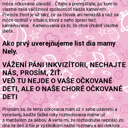
môže očkovanie uškodiť… Čítajte a premýšľajte, po kom to
vlastne naša väčšinová spoločnosť hádže kameňom…
Pretože život je už taký, že sa človek ani nenazdá a tiež sa
môže ocitnúť v situácii, ktorá z neho spraví terč
kameňovania… Kameňovania za to, že chce chrániť vlastné
dieťa…
Ako prvý uverejňujeme list dia mamy
Nely.
VÁŽENÍ PÁNI INKVIZÍTORI, NECHAJTE
NÁS, PROSÍM, ŽIŤ.
VEĎ TU NEJDE O VAŠE OČKOVANÉ
DETI, ALE O NAŠE CHORÉ OČKOVANÉ
DETI
Priznám sa, že tému očkovania mám už v sebe uzavretú a
vyriešenú, keďže ťažké roky rozhodovania máme už
s manželom za sebou. A verte mi, že rozhodnutie neprišlo zo
dňa na deň a nie je výsledkom nášho rozmaru a ani doktora