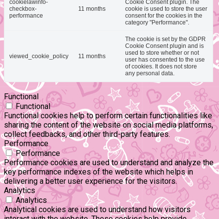
cookielawinfo-
Cookie Consent plugin. The
checkbox-
11 months
cookie is used to store the user
performance
consent for the cookies in the
category "Performance".
The cookie is set by the GDPR
Cookie Consent plugin and is
used to store whether or not
viewed_cookie_policy
11 months
user has consented to the use
of cookies. It does not store
any personal data.
Functional
Functional
Functional cookies help to perform certain functionalities like
sharing the content of the website on social media platforms,
collect feedbacks, and other third-party features.
Performance
Performance
Performance cookies are used to understand and analyze the
key performance indexes of the website which helps in
delivering a better user experience for the visitors.
Analytics
Analytics
Analytical cookies are used to understand how visitors
interact with the website. These cookies help provide