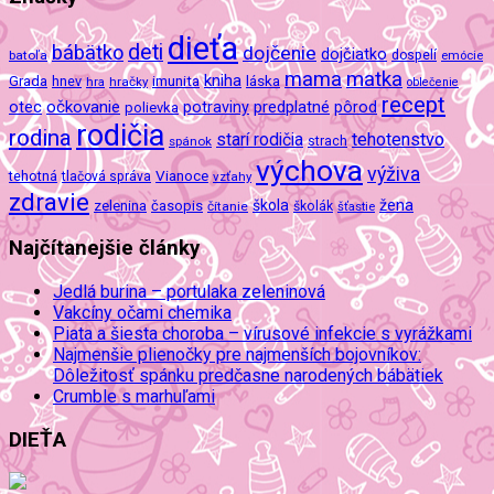
dieťa
deti
bábätko
dojčenie
dojčiatko
batoľa
dospelí
emócie
mama
matka
kniha
imunita
láska
Grada
hnev
hra
hračky
oblečenie
recept
očkovanie
potraviny
predplatné
otec
pôrod
polievka
rodičia
rodina
tehotenstvo
starí rodičia
spánok
strach
výchova
výživa
Vianoce
tehotná
tlačová správa
vzťahy
zdravie
škola
žena
zelenina
časopis
čítanie
školák
šťastie
Najčítanejšie články
Jedlá burina – portulaka zeleninová
Vakcíny očami chemika
Piata a šiesta choroba – vírusové infekcie s vyrážkami
Najmenšie plienočky pre najmenších bojovníkov:
Dôležitosť spánku predčasne narodených bábätiek
Crumble s marhuľami
DIEŤA