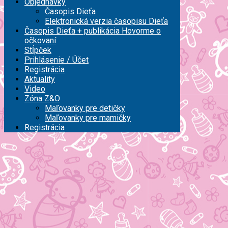
Objednávky
Časopis Dieťa
Elektronická verzia časopisu Dieťa
Časopis Dieťa + publikácia Hovorme o
očkovaní
Stĺpček
Prihlásenie / Účet
Registrácia
Aktuality
Video
Zóna Z&O
Maľovanky pre detičky
Maľovanky pre mamičky
Registrácia