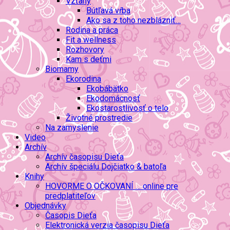
Vzťahy
Bútľavá vŕba
Ako sa z toho nezblázniť…
Rodina a práca
Fit a wellness
Rozhovory
Kam s deťmi
Biomamy
Ekorodina
Ekobábätko
Ekodomácnosť
Ekostarostlivosť o telo
Životné prostredie
Na zamyslenie
Video
Archív
Archív časopisu Dieťa
Archív špeciálu Dojčiatko & batoľa
Knihy
HOVORME O OČKOVANÍ … online pre
predplatiteľov
Objednávky
Časopis Dieťa
Elektronická verzia časopisu Dieťa