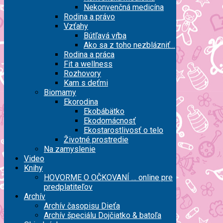
Nekonvenčná medicína
Rodina a právo
Vzťahy
Bútľavá vŕba
Ako sa z toho nezblázniť…
Rodina a práca
Fit a wellness
Rozhovory
Kam s deťmi
Biomamy
Ekorodina
Ekobábätko
Ekodomácnosť
Ekostarostlivosť o telo
Životné prostredie
Na zamyslenie
Video
Knihy
HOVORME O OČKOVANÍ … online pre
predplatiteľov
Archív
Archív časopisu Dieťa
Archív špeciálu Dojčiatko & batoľa