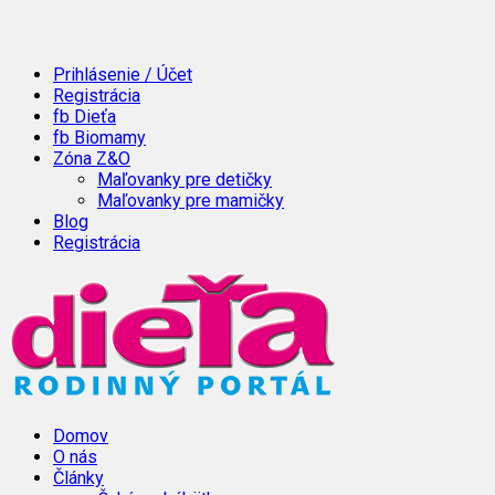
Prihlásenie / Účet
Registrácia
fb Dieťa
fb Biomamy
Zóna Z&O
Maľovanky pre detičky
Maľovanky pre mamičky
Blog
Registrácia
Domov
O nás
Články