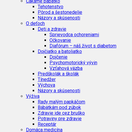
Čakáme bábätko
Tehotenstvo
Pôrod a šestonedelie
Názory a skúsenosti
O deťoch
Deti a zdravie
Sprievodca ochoreniami
Očkovanie
Diafórum – náš život s diabetom
Dojčiatko a batoliatko
Dojčenie
Psychomotorický vývin
Vzťahová väzba
Predškolák a školák
Tínedžer
Výchova
Názory a skúsenosti
Výživa
Rady malým papkáčom
Bábätkám pod zúbok
Zdravie ide cez bruško
Potraviny pre zdravie
Receptár
Domáca medicína