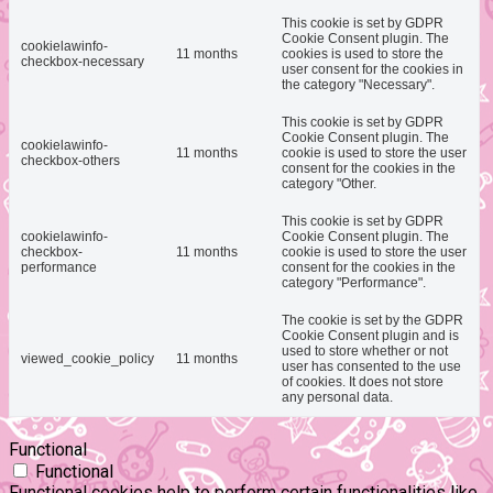
This cookie is set by GDPR
Cookie Consent plugin. The
cookielawinfo-
11 months
cookies is used to store the
checkbox-necessary
user consent for the cookies in
the category "Necessary".
This cookie is set by GDPR
Cookie Consent plugin. The
cookielawinfo-
11 months
cookie is used to store the user
checkbox-others
consent for the cookies in the
category "Other.
This cookie is set by GDPR
cookielawinfo-
Cookie Consent plugin. The
checkbox-
11 months
cookie is used to store the user
performance
consent for the cookies in the
category "Performance".
The cookie is set by the GDPR
Cookie Consent plugin and is
used to store whether or not
viewed_cookie_policy
11 months
user has consented to the use
of cookies. It does not store
any personal data.
Functional
Functional
Functional cookies help to perform certain functionalities like