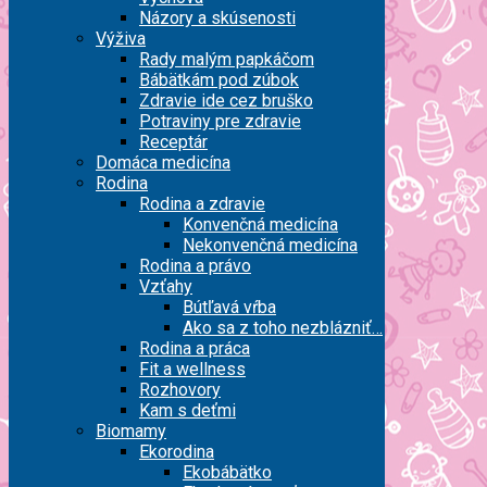
Názory a skúsenosti
Výživa
Rady malým papkáčom
Bábätkám pod zúbok
Zdravie ide cez bruško
Potraviny pre zdravie
Receptár
Domáca medicína
Rodina
Rodina a zdravie
Konvenčná medicína
Nekonvenčná medicína
Rodina a právo
Vzťahy
Bútľavá vŕba
Ako sa z toho nezblázniť…
Rodina a práca
Fit a wellness
Rozhovory
Kam s deťmi
Biomamy
Ekorodina
Ekobábätko