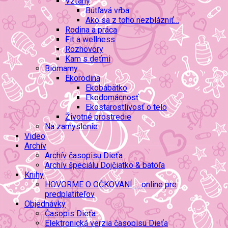
Vzťahy
Bútľavá vŕba
Ako sa z toho nezblázniť…
Rodina a práca
Fit a wellness
Rozhovory
Kam s deťmi
Biomamy
Ekorodina
Ekobábätko
Ekodomácnosť
Ekostarostlivosť o telo
Životné prostredie
Na zamyslenie
Video
Archív
Archív časopisu Dieťa
Archív špeciálu Dojčiatko & batoľa
Knihy
HOVORME O OČKOVANÍ … online pre
predplatiteľov
Objednávky
Časopis Dieťa
Elektronická verzia časopisu Dieťa