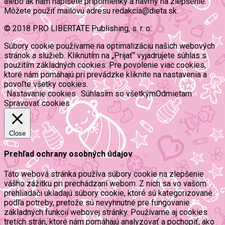
alebo ak nám napíšete pripomienky a návrhy na zlepšenie.
Môžete použiť mailovú adresu redakcia@dieta.sk.
© 2018 PRO LIBERTATE Publishing, s. r. o.
Súbory cookie používame na optimalizáciu našich webových
stránok a služieb. Kliknutím na „Prijať“ vyjadrujete súhlas s
použitím základných cookies. Pre povolenie viac cookies,
ktoré nám pomáhajú pri prevádzke kliknite na nastavenia a
povoľte všetky cookies.
Nastavanie cookies
Súhlasím so všetkým
Odmietam
Spravovať cookies
Close
Prehľad ochrany osobných údajov
Táto webová stránka používa súbory cookie na zlepšenie
vášho zážitku pri prechádzaní webom. Z nich sa vo vašom
prehliadači ukladajú súbory cookie, ktoré sú kategorizované
podľa potreby, pretože sú nevyhnutné pre fungovanie
základných funkcií webovej stránky. Používame aj cookies
tretích strán, ktoré nám pomáhajú analyzovať a pochopiť, ako