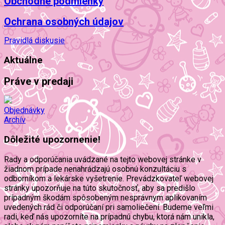
Obchodné podmienky
Ochrana osobných údajov
Pravidlá diskusie
Aktuálne
Práve v predaji
Objednávky
Archív
Dôležité upozornenie!
Rady a odporúčania uvádzané na tejto webovej stránke v
žiadnom prípade nenahrádzajú osobnú konzultáciu s
odborníkom a lekárske vyšetrenie. Prevádzkovateľ webovej
stránky upozorňuje na túto skutočnosť, aby sa predišlo
prípadným škodám spôsobeným nesprávnym aplikovaním
uvedených rád či odporúčaní pri samoliečení. Budeme veľmi
radi, keď nás upozorníte na prípadnú chybu, ktorá nám unikla,