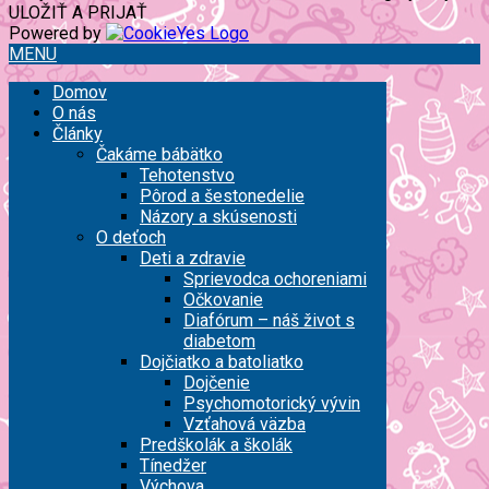
ULOŽIŤ A PRIJAŤ
Powered by
MENU
Domov
O nás
Články
Čakáme bábätko
Tehotenstvo
Pôrod a šestonedelie
Názory a skúsenosti
O deťoch
Deti a zdravie
Sprievodca ochoreniami
Očkovanie
Diafórum – náš život s
diabetom
Dojčiatko a batoliatko
Dojčenie
Psychomotorický vývin
Vzťahová väzba
Predškolák a školák
Tínedžer
Výchova