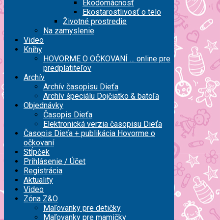
Ekodomácnosť
Ekostarostlivosť o telo
Životné prostredie
Na zamyslenie
Video
Knihy
HOVORME O OČKOVANÍ … online pre
predplatiteľov
Archív
Archív časopisu Dieťa
Archív špeciálu Dojčiatko & batoľa
Objednávky
Časopis Dieťa
Elektronická verzia časopisu Dieťa
Časopis Dieťa + publikácia Hovorme o
očkovaní
Stĺpček
Prihlásenie / Účet
Registrácia
Aktuality
Video
Zóna Z&O
Maľovanky pre detičky
Maľovanky pre mamičky