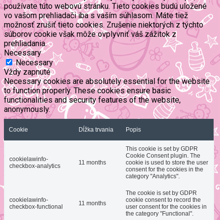
používate túto webovú stránku. Tieto cookies budú uložené
vo vašom prehliadači iba s vaším súhlasom. Máte tiež
možnosť zrušiť tieto cookies. Zrušenie niektorých z týchto
súborov cookie však môže ovplyvniť váš zážitok z
prehliadania.
Necessary
Necessary
Vždy zapnuté
Necessary cookies are absolutely essential for the website
to function properly. These cookies ensure basic
functionalities and security features of the website,
anonymously.
Cookie
Dĺžka trvania
Popis
This cookie is set by GDPR
Cookie Consent plugin. The
cookielawinfo-
11 months
cookie is used to store the user
checkbox-analytics
consent for the cookies in the
category "Analytics".
The cookie is set by GDPR
cookielawinfo-
cookie consent to record the
11 months
checkbox-functional
user consent for the cookies in
the category "Functional".