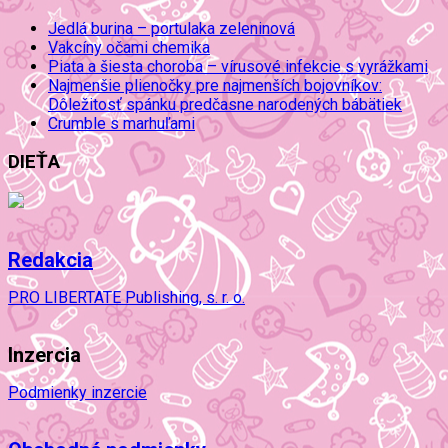
Jedlá burina – portulaka zeleninová
Vakcíny očami chemika
Piata a šiesta choroba – vírusové infekcie s vyrážkami
Najmenšie plienočky pre najmenších bojovníkov:
Dôležitosť spánku predčasne narodených bábätiek
Crumble s marhuľami
DIEŤA
Redakcia
PRO LIBERTATE Publishing, s. r. o.
Inzercia
Podmienky inzercie