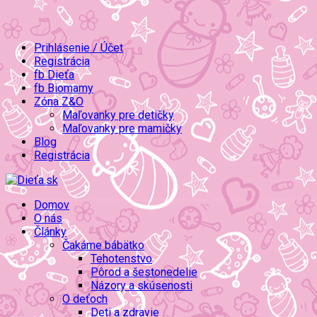
Prihlásenie / Účet
Registrácia
fb Dieťa
fb Biomamy
Zóna Z&O
Maľovanky pre detičky
Maľovanky pre mamičky
Blog
Registrácia
Domov
O nás
Články
Čakáme bábätko
Tehotenstvo
Pôrod a šestonedelie
Názory a skúsenosti
O deťoch
Deti a zdravie