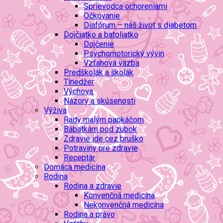
Sprievodca ochoreniami
Očkovanie
Diafórum – náš život s diabetom
Dojčiatko a batoliatko
Dojčenie
Psychomotorický vývin
Vzťahová väzba
Predškolák a školák
Tínedžer
Výchova
Názory a skúsenosti
Výživa
Rady malým papkáčom
Bábätkám pod zúbok
Zdravie ide cez bruško
Potraviny pre zdravie
Receptár
Domáca medicína
Rodina
Rodina a zdravie
Konvenčná medicína
Nekonvenčná medicína
Rodina a právo