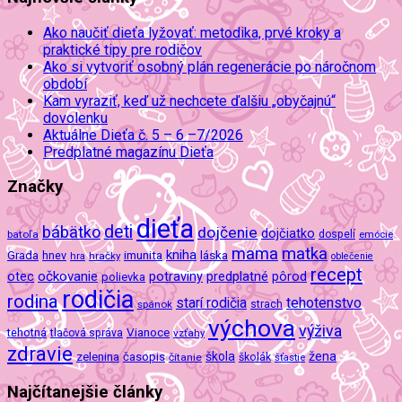
Ako naučiť dieťa lyžovať: metodika, prvé kroky a
praktické tipy pre rodičov
Ako si vytvoriť osobný plán regenerácie po náročnom
období
Kam vyraziť, keď už nechcete ďalšiu „obyčajnú“
dovolenku
Aktuálne Dieťa č. 5 – 6 –7/2026
Predplatné magazínu Dieťa
Značky
dieťa
deti
bábätko
dojčenie
dojčiatko
batoľa
dospelí
emócie
mama
matka
kniha
imunita
láska
Grada
hnev
hra
hračky
oblečenie
recept
očkovanie
potraviny
predplatné
otec
pôrod
polievka
rodičia
rodina
tehotenstvo
starí rodičia
spánok
strach
výchova
výživa
Vianoce
tehotná
tlačová správa
vzťahy
zdravie
škola
žena
zelenina
časopis
čítanie
školák
šťastie
Najčítanejšie články