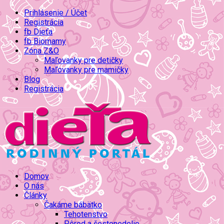
Prihlásenie / Účet
Registrácia
fb Dieťa
fb Biomamy
Zóna Z&O
Maľovanky pre detičky
Maľovanky pre mamičky
Blog
Registrácia
Domov
O nás
Články
Čakáme bábätko
Tehotenstvo
Pôrod a šestonedelie