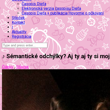
Časopis Dieťa
Elektronická verzia časopisu Dieťa
Časopis Dieťa + publikácia Hovorme o očkovaní
Stĺpček
Kontakt
|
Aktuality
Registrácia
♪ Sémantické odchýlky? Aj ty aj ty si mo
Články
,
Stĺpček