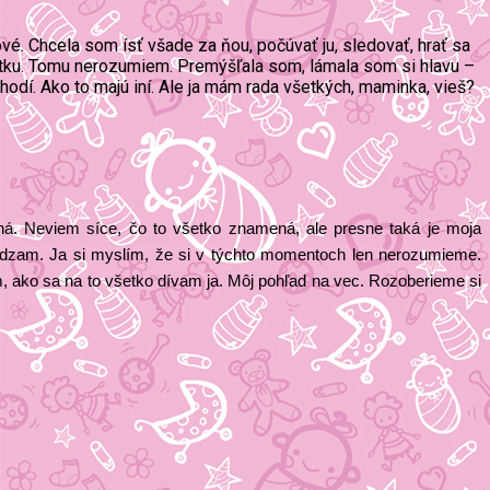
ové. Chcela som ísť všade za ňou, počúvať ju, sledovať, hrať sa
arátku. Tomu nerozumiem. Premýšľala som, lámala som si hlavu –
hodí. Ako to majú iní. Ale ja mám rada všetkých, maminka, vieš?
ná. Neviem síce, čo to všetko znamená, ale presne taká je moja
vádzam. Ja si myslím, že si v týchto momentoch len nerozumieme.
, ako sa na to všetko dívam ja. Môj pohľad na vec. Rozoberieme si