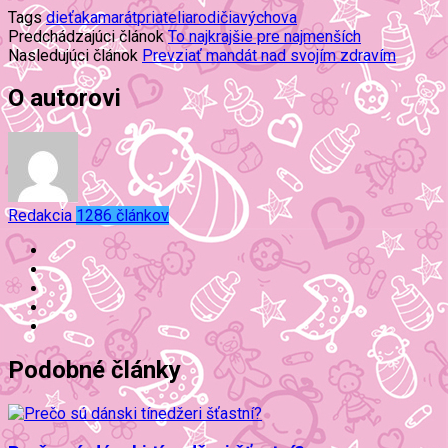
Tags
dieťa
kamarát
priatelia
rodičia
výchova
Predchádzajúci článok
To najkrajšie pre najmenších
Nasledujúci článok
Prevziať mandát nad svojím zdravím
O autorovi
Redakcia
1286 článkov
Podobné články