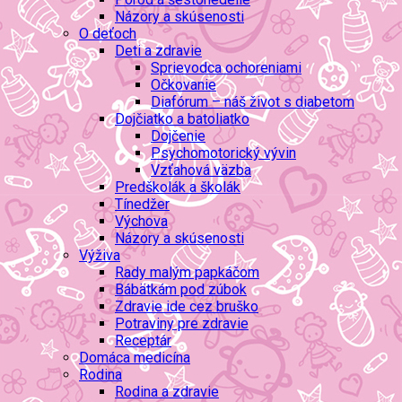
Názory a skúsenosti
O deťoch
Deti a zdravie
Sprievodca ochoreniami
Očkovanie
Diafórum – náš život s diabetom
Dojčiatko a batoliatko
Dojčenie
Psychomotorický vývin
Vzťahová väzba
Predškolák a školák
Tínedžer
Výchova
Názory a skúsenosti
Výživa
Rady malým papkáčom
Bábätkám pod zúbok
Zdravie ide cez bruško
Potraviny pre zdravie
Receptár
Domáca medicína
Rodina
Rodina a zdravie