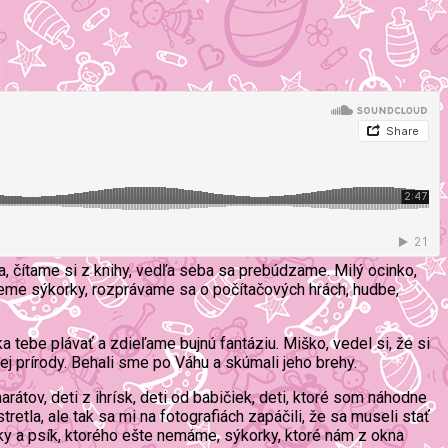
a, čítame si z knihy, vedľa seba sa prebúdzame. Milý ocinko,
ujeme sýkorky, rozprávame sa o počítačových hrách, hudbe,
tebe plávať a zdieľame bujnú fantáziu. Miško, vedel si, že si
j prírody. Behali sme po Váhu a skúmali jeho brehy.
átov, deti z ihrísk, deti od babičiek, deti, ktoré som náhodne
etla, ale tak sa mi na fotografiách zapáčili, že sa museli stať
ačky a psík, ktorého ešte nemáme, sýkorky, ktoré nám z okna