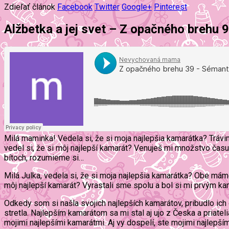
Zdieľať článok
Facebook
Twitter
Google+
Pinterest
Alžbetka a jej svet – Z opačného brehu 
Milá maminka! Vedela si, že si moja najlepšia kamarátka? Trávi
vedel si, že si môj najlepší kamarát? Venuješ mi množstvo času
bítoch, rozumieme si…
Milá Julka, vedela si, že si moja najlepšia kamarátka? Obe má
môj najlepší kamarát? Vyrastali sme spolu a bol si mi prvým ka
Odkedy som si našla svojich najlepších kamarátov, pribudlo ich 
stretla. Najlepším kamarátom sa mi stal aj ujo z Česka a priatel
mojimi najlepšími kamarátmi. Aj vy dospelí, ste mojimi najlepší