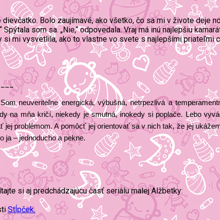
é dievčatko. Bolo zaujímavé, ako všetko, čo sa mi v živote deje n
?“ Spýtala som sa. „Nie,“ odpovedala. Vraj má inú najlepšiu kam
i mi vysvetlila, ako to vlastne vo svete s najlepšími priateľmi c
____
Som neuveriteľne energická, výbušná, netrpezlivá a temperament
edy na mňa kričí, niekedy je smutná, inokedy si poplače. Lebo vy
jej problémom. A pomôcť jej orientovať sa v nich tak, že jej ukážem
o ja – jednoducho a pekne.
tajte si aj predchádzajúcu časť seriálu malej Alžbetky:
sti
Stĺpček.