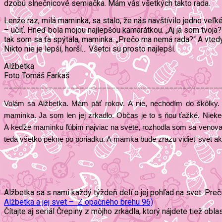
dzobú slnečnicové semiačka. Mám vás všetkých takto rada.
Lenže raz, milá maminka, sa stalo, že nás navštívilo jedno veľk
– učiť. Hneď bola mojou najlepšou kamarátkou. „Aj ja som tvoja
tak som sa ťa spýtala, maminka: „Prečo ma nemá rada?“ A vtedy s
Nikto nie je lepší, horší… Všetci sú prosto najlepší.
Alžbetka
Foto Tomáš Farkaš
________________________________________________
Volám sa Alžbetka. Mám päť rokov. A nie, nechodím do škôlky. 
maminka. Ja som len jej zrkadlo. Občas je to s ňou ťažké. Niek
A keďže maminku ľúbim najviac na svete, rozhodla som sa venovať 
teda všetko pekne po poriadku. A mamka bude zrazu vidieť svet ak
Alžbetka sa s nami každý týždeň delí o jej pohľad na svet. Prečí
Alžbetka a jej svet – Z opačného brehu 96)
Čítajte aj seriál Črepiny z môjho zrkadla, ktorý nájdete tiež obla