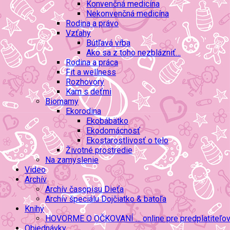
Konvenčná medicína
Nekonvenčná medicína
Rodina a právo
Vzťahy
Bútľavá vŕba
Ako sa z toho nezblázniť…
Rodina a práca
Fit a wellness
Rozhovory
Kam s deťmi
Biomamy
Ekorodina
Ekobábätko
Ekodomácnosť
Ekostarostlivosť o telo
Životné prostredie
Na zamyslenie
Video
Archív
Archív časopisu Dieťa
Archív špeciálu Dojčiatko & batoľa
Knihy
HOVORME O OČKOVANÍ … online pre predplatiteľo
Objednávky