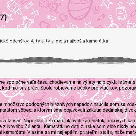
97)
me spoločne veľa času, chodievame na výlety na bicykli, hráme s
, keď nie si v práci. Spolu robievame búdky pre vtáčikov, pozor
me množstvo podobných bláznivých nápadov, naučila som sa vďaka 
marátom vôbec, s ktorým sme objavovali zákutia dedinskej divoke
oveľa viac. Napríklad deti maminkiných kamarátok, ockových kamar
ia z Nového Zélandu. Kamarátkine deti z Írska som síce nikdy nestr
mi kamarátmi. Vlastne sa mi najlepšími priateľmi stali aj naše m