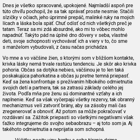
Dnes je všetko spracované, upokojené. Najmladší aspoň pre
túto chvíľu pochopil, že sa tak správať proste nesmie. Stačili
slzičky v očiach, jeho úprimné prepáč, malinké ruky na mojich
lícach a láska bola späť. Chuť odísť od nich všetkých preč je
tatam. Teraz sa mi zdá absurdné, ako mi to vôbec mohlo
napadnúť. Takýto pád na úplné dno dôvery v seba, vlastné
deti, svoje schopnosti vychovávať ich a viery v to, čo sme
s manželom vybudovali, z času načas prichádza.
Vo mne a vo väčšine žien, s ktorými som v bližšom kontakte,
krivka lásky nemá trvale rastúcu tendenciu. Je skôr ako krivka
pohoria. Občas sa dotýka nebies, väčšinou je to len taká
poskakujúca pahorkatina a občas ju pretne temná priepasť.
Keď sa žena konfrontuje s prežívaním hlbokého odmietnutia
svojich detí a partnera, tak sa zatrasú základy celého jej
života. Podľa mňa pre ženu sú dominantné vzťahy a ich
naplnenie. Keď sa však vyčerpajú všetky rezervy, tak obranný
mechanizmus velí zatvoriť brány, aby sa zásoby mali čas
zregenerovať a obnoviť. Až potom sa môže pokračovať v
rozdávaní sa. Zážitok priepasti so všetkými negatívami však
ťažko integrujeme do svojho sebaobrazu – aj toto som ja. Aj
takéhoto odmietnutia a neprijatia som schopná.