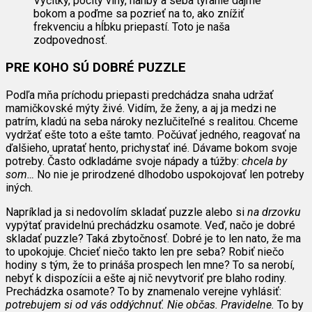
Výčitky, pocity viny, hanby a seba týranie dajme
bokom a poďme sa pozrieť na to, ako znížiť
frekvenciu a hĺbku priepastí. Toto je naša
zodpovednosť.
PRE KOHO SÚ DOBRÉ PUZZLE
Podľa mňa príchodu priepasti predchádza snaha udržať
mamičkovské mýty živé. Vidím, že ženy, a aj ja medzi ne
patrím, kladú na seba nároky nezlučiteľné s realitou. Chceme
vydržať ešte toto a ešte tamto. Počúvať jedného, reagovať na
ďalšieho, upratať hento, prichystať iné. Dávame bokom svoje
potreby. Často odkladáme svoje nápady a túžby:
chcela by
som…
No nie je prirodzené dlhodobo uspokojovať len potreby
iných.
Napríklad ja si nedovolím skladať puzzle alebo si
na drzovku
vypýtať pravidelnú prechádzku osamote. Veď, načo je dobré
skladať puzzle? Taká zbytočnosť. Dobré je to len nato, že ma
to upokojuje. Chcieť niečo takto len pre seba? Robiť niečo
hodiny s tým, že to prináša prospech len mne? To sa nerobí,
nebyť k dispozícii a ešte aj nič nevytvoriť pre blaho rodiny.
Prechádzka osamote? To by znamenalo verejne vyhlásiť:
potrebujem si od vás oddýchnuť. Nie občas. Pravidelne.
To by