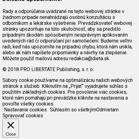
Rady a odporúčania uvádzané na tejto webovej stránke v
žiadnom prípade nenahrádzajú osobnú konzultáciu s
odborníkom a lekárske vyšetrenie. Prevádzkovateľ webovej
stránky upozorňuje na túto skutočnosť, aby sa predišlo
prípadným škodám spôsobeným nesprávnym aplikovaním
uvedených rád či odporúčaní pri samoliečení. Budeme veľmi
radi, keď nás upozorníte na prípadnú chybu, ktorá nám unikla,
alebo ak nám napíšete pripomienky a návrhy na zlepšenie.
Môžete použiť mailovú adresu redakcia@dieta.sk.
© 2018 PRO LIBERTATE Publishing, s. r. o.
Súbory cookie používame na optimalizáciu našich webových
stránok a služieb. Kliknutím na „Prijať“ vyjadrujete súhlas s
použitím základných cookies. Pre povolenie viac cookies,
ktoré nám pomáhajú pri prevádzke kliknite na nastavenia a
povoľte všetky cookies.
Nastavanie cookies
Súhlasím so všetkým
Odmietam
Spravovať cookies
Close