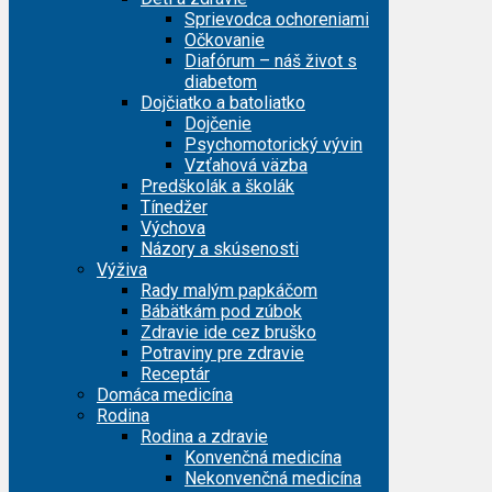
Sprievodca ochoreniami
Očkovanie
Diafórum – náš život s
diabetom
Dojčiatko a batoliatko
Dojčenie
Psychomotorický vývin
Vzťahová väzba
Predškolák a školák
Tínedžer
Výchova
Názory a skúsenosti
Výživa
Rady malým papkáčom
Bábätkám pod zúbok
Zdravie ide cez bruško
Potraviny pre zdravie
Receptár
Domáca medicína
Rodina
Rodina a zdravie
Konvenčná medicína
Nekonvenčná medicína