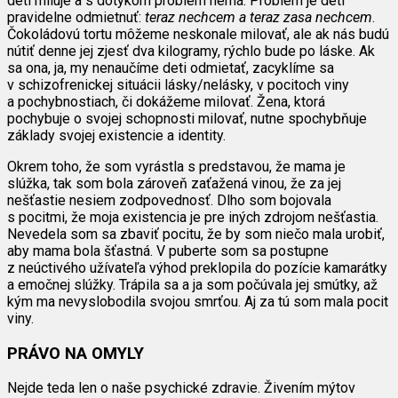
deti miluje a s dotykom problém nemá. Problém je deti
pravidelne odmietnuť:
teraz nechcem a teraz zasa nechcem
.
Čokoládovú tortu môžeme neskonale milovať, ale ak nás budú
nútiť denne jej zjesť dva kilogramy, rýchlo bude po láske. Ak
sa ona, ja, my nenaučíme deti odmietať, zacyklíme sa
v schizofrenickej situácii lásky/nelásky, v pocitoch viny
a pochybnostiach, či dokážeme milovať. Žena, ktorá
pochybuje o svojej schopnosti milovať, nutne spochybňuje
základy svojej existencie a identity.
Okrem toho, že som vyrástla s predstavou, že mama je
slúžka, tak som bola zároveň zaťažená vinou, že za jej
nešťastie nesiem zodpovednosť. Dlho som bojovala
s pocitmi, že moja existencia je pre iných zdrojom nešťastia.
Nevedela som sa zbaviť pocitu, že by som niečo mala urobiť,
aby mama bola šťastná. V puberte som sa postupne
z neúctivého užívateľa výhod preklopila do pozície kamarátky
a emočnej slúžky. Trápila sa a ja som počúvala jej smútky, až
kým ma nevyslobodila svojou smrťou. Aj za tú som mala pocit
viny.
PRÁVO NA OMYLY
Nejde teda len o naše psychické zdravie. Živením mýtov