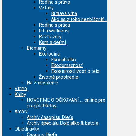
Rodina a právo
Vzťahy
Bútľavá vŕba
Ako sa z toho nezblázniť…
Rodina a práca
Fit a wellness
Rozhovory
Kam s deťmi
Biomamy
Ekorodina
Ekobábätko
Ekodomácnosť
Ekostarostlivosť o telo
Životné prostredie
Na zamyslenie
Video
Knihy
HOVORME O OČKOVANÍ … online pre
predplatiteľov
Archív
Archív časopisu Dieťa
Archív špeciálu Dojčiatko & batoľa
Objednávky
Časopis Dieťa