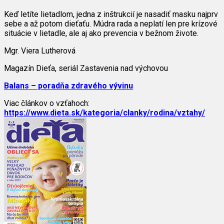
Keď letíte lietadlom, jedna z inštrukcií je nasadiť masku najprv
sebe a až potom dieťaťu. Múdra rada a neplatí len pre krízové
situácie v lietadle, ale aj ako prevencia v bežnom živote.
Mgr. Viera Lutherová
Magazín Dieťa, seriál Zastavenia nad výchovou
Balans – poradňa zdravého vývinu
Viac článkov o vzťahoch:
https://www.dieta.sk/kategoria/clanky/rodina/vztahy/