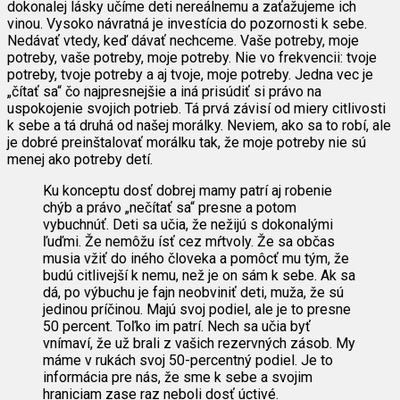
dokonalej lásky učíme deti nereálnemu a zaťažujeme ich
vinou. Vysoko návratná je investícia do pozornosti k sebe.
Nedávať vtedy, keď dávať nechceme. Vaše potreby, moje
potreby, vaše potreby, moje potreby. Nie vo frekvencii: tvoje
potreby, tvoje potreby a aj tvoje, moje potreby. Jedna vec je
„čítať sa“ čo najpresnejšie a iná prisúdiť si právo na
uspokojenie svojich potrieb. Tá prvá závisí od miery citlivosti
k sebe a tá druhá od našej morálky. Neviem, ako sa to robí, ale
je dobré preinštalovať morálku tak, že moje potreby nie sú
menej ako potreby detí.
Ku konceptu dosť dobrej mamy patrí aj robenie
chýb a právo „nečítať sa“ presne a potom
vybuchnúť. Deti sa učia, že nežijú s dokonalými
ľuďmi. Že nemôžu ísť cez mŕtvoly. Že sa občas
musia vžiť do iného človeka a pomôcť mu tým, že
budú citlivejší k nemu, než je on sám k sebe. Ak sa
dá, po výbuchu je fajn neobviniť deti, muža, že sú
jedinou príčinou. Majú svoj podiel, ale je to presne
50 percent. Toľko im patrí. Nech sa učia byť
vnímaví, že už brali z vašich rezervných zásob. My
máme v rukách svoj 50-percentný podiel. Je to
informácia pre nás, že sme k sebe a svojim
hraniciam zase raz neboli dosť úctivé.