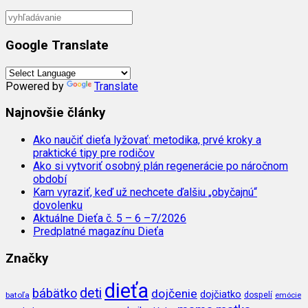
Google Translate
Powered by
Translate
Najnovšie články
Ako naučiť dieťa lyžovať: metodika, prvé kroky a
praktické tipy pre rodičov
Ako si vytvoriť osobný plán regenerácie po náročnom
období
Kam vyraziť, keď už nechcete ďalšiu „obyčajnú“
dovolenku
Aktuálne Dieťa č. 5 – 6 –7/2026
Predplatné magazínu Dieťa
Značky
dieťa
deti
bábätko
dojčenie
dojčiatko
batoľa
dospelí
emócie