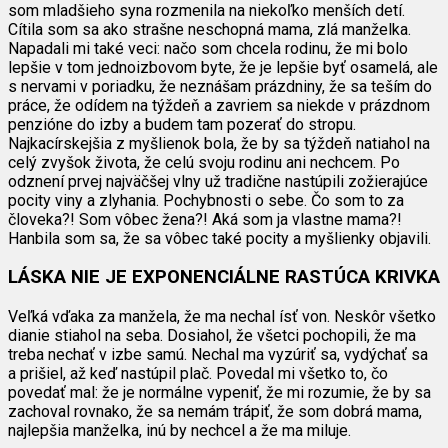
som mladšieho syna rozmenila na niekoľko menších detí.
Cítila som sa ako strašne neschopná mama, zlá manželka.
Napadali mi také veci: načo som chcela rodinu, že mi bolo
lepšie v tom jednoizbovom byte, že je lepšie byť osamelá, ale
s nervami v poriadku, že neznášam prázdniny, že sa teším do
práce, že odídem na týždeň a zavriem sa niekde v prázdnom
penzióne do izby a budem tam pozerať do stropu.
Najkacírskejšia z myšlienok bola, že by sa týždeň natiahol na
celý zvyšok života, že celú svoju rodinu ani nechcem. Po
odznení prvej najväčšej vlny už tradične nastúpili zožierajúce
pocity viny a zlyhania. Pochybnosti o sebe. Čo som to za
človeka?! Som vôbec žena?! Aká som ja vlastne mama?!
Hanbila som sa, že sa vôbec také pocity a myšlienky objavili.
LÁSKA NIE JE EXPONENCIÁLNE RASTÚCA KRIVKA
Veľká vďaka za manžela, že ma nechal ísť von. Neskôr všetko
dianie stiahol na seba. Dosiahol, že všetci pochopili, že ma
treba nechať v izbe samú. Nechal ma vyzúriť sa, vydýchať sa
a prišiel, až keď nastúpil plač. Povedal mi všetko to, čo
povedať mal: že je normálne vypeniť, že mi rozumie, že by sa
zachoval rovnako, že sa nemám trápiť, že som dobrá mama,
najlepšia manželka, inú by nechcel a že ma miluje.