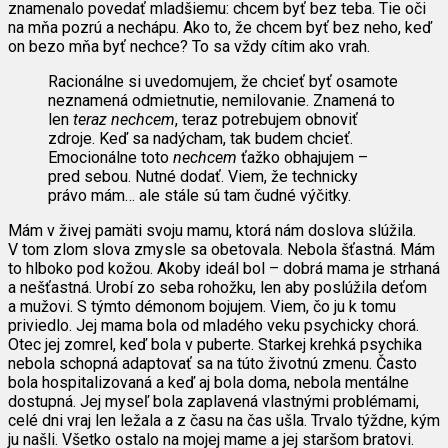
znamenalo povedať mladšiemu: chcem byť bez teba. Tie oči
na mňa pozrú a nechápu. Ako to, že chcem byť bez neho, keď
on bezo mňa byť nechce? To sa vždy cítim ako vrah.
Racionálne si uvedomujem, že chcieť byť osamote
neznamená odmietnutie, nemilovanie. Znamená to
len
teraz nechcem
, teraz potrebujem obnoviť
zdroje. Keď sa nadýcham, tak budem chcieť.
Emocionálne toto
nechcem
ťažko obhajujem –
pred sebou. Nutné dodať. Viem, že technicky
právo mám… ale stále sú tam čudné výčitky.
Mám v živej pamäti svoju mamu, ktorá nám doslova slúžila.
V tom zlom slova zmysle sa obetovala. Nebola šťastná. Mám
to hlboko pod kožou. Akoby ideál bol – dobrá mama je strhaná
a nešťastná. Urobí zo seba rohožku, len aby poslúžila deťom
a mužovi. S týmto démonom bojujem. Viem, čo ju k tomu
priviedlo. Jej mama bola od mladého veku psychicky chorá.
Otec jej zomrel, keď bola v puberte. Starkej krehká psychika
nebola schopná adaptovať sa na túto životnú zmenu. Často
bola hospitalizovaná a keď aj bola doma, nebola mentálne
dostupná. Jej myseľ bola zaplavená vlastnými problémami,
celé dni vraj len ležala a z času na čas ušla. Trvalo týždne, kým
ju našli. Všetko ostalo na mojej mame a jej staršom bratovi.