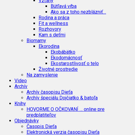
Vzťahy
Bútľavá vŕba
Ako sa z toho nezblázniť…
Rodina a práca
Fit a wellness
Rozhovory
Kam s deťmi
Biomamy
Ekorodina
Ekobábätko
Ekodomácnosť
Ekostarostlivosť o telo
Životné prostredie
Na zamyslenie
Video
Archív
Archív časopisu Dieťa
Archív špeciálu Dojčiatko & batoľa
Knihy
HOVORME O OČKOVANÍ … online pre
predplatiteľov
Objednávky
Časopis Dieťa
Elektronická verzia časopisu Dieťa