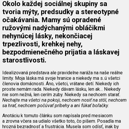
Okolo každej sociálnej skupiny sa
tvoria mýty, predsudky a stereotypné
očakávania. Mamy sú opradené
ružovými nadýchanými obláčikmi
nehynúcej lásky, nekončiacej
trpezlivosti, krehkej nehy,
bezpodmienečného prijatia a láskavej
starostlivosti.
Idealizovaná predstava ale pravidelne naráža na naše reálne
limity. Moja láska má svoje hranice a niekedy ma s..ú všetci
členovia domácnosti. Áno, všetci, vrátane detí. Niekedy ich
proste nemám rada. Niekedy dávam lásku, len ak… Niekedy
nie som nežná, len cerím zuby. Niekedy sa nechcem starať.
Nechajte ma všetci na pokoji, nechcem nosiť na stôl, nechcem
sa hrať, nechcem počúvať príbehy a ani fúkať boľačky.
Anotáciu k tomuto článku som napísala pred mesiacom
a zrovna včera sa udialo všetko toto, čo píšem. Posadla ma
hrozná bezradnosť a frustrácia. Musela som odísť, inak by