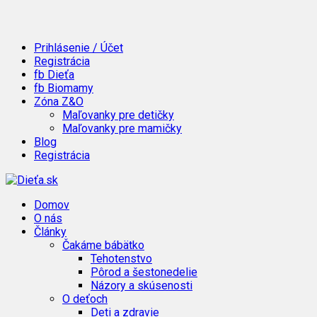
Prihlásenie / Účet
Registrácia
fb Dieťa
fb Biomamy
Zóna Z&O
Maľovanky pre detičky
Maľovanky pre mamičky
Blog
Registrácia
Domov
O nás
Články
Čakáme bábätko
Tehotenstvo
Pôrod a šestonedelie
Názory a skúsenosti
O deťoch
Deti a zdravie