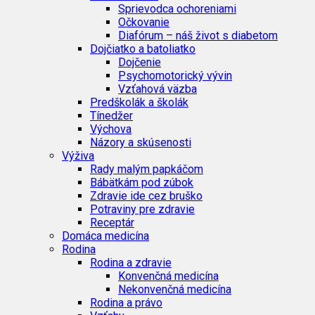
Sprievodca ochoreniami
Očkovanie
Diafórum – náš život s diabetom
Dojčiatko a batoliatko
Dojčenie
Psychomotorický vývin
Vzťahová väzba
Predškolák a školák
Tínedžer
Výchova
Názory a skúsenosti
Výživa
Rady malým papkáčom
Bábätkám pod zúbok
Zdravie ide cez bruško
Potraviny pre zdravie
Receptár
Domáca medicína
Rodina
Rodina a zdravie
Konvenčná medicína
Nekonvenčná medicína
Rodina a právo