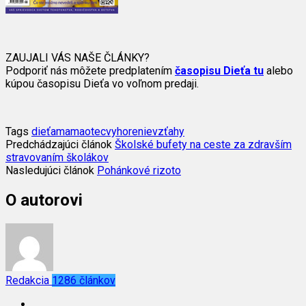
ZAUJALI VÁS NAŠE ČLÁNKY?
Podporiť nás môžete predplatením
časopisu Dieťa tu
alebo
kúpou časopisu Dieťa vo voľnom predaji.
Tags
dieťa
mama
otec
vyhorenie
vzťahy
Predchádzajúci článok
Školské bufety na ceste za zdravším
stravovaním školákov
Nasledujúci článok
Pohánkové rizoto
O autorovi
Redakcia
1286 článkov