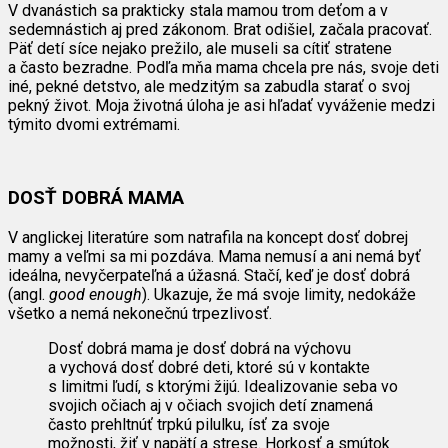
V dvanástich sa prakticky stala mamou trom deťom a v
sedemnástich aj pred zákonom. Brat odišiel, začala pracovať.
Päť detí síce nejako prežilo, ale museli sa cítiť stratene
a často bezradne. Podľa mňa mama chcela pre nás, svoje deti
iné, pekné detstvo, ale medzitým sa zabudla starať o svoj
pekný život. Moja životná úloha je asi hľadať vyváženie medzi
týmito dvomi extrémami.
DOSŤ DOBRÁ MAMA
V anglickej literatúre som natrafila na koncept dosť dobrej
mamy a veľmi sa mi pozdáva. Mama nemusí a ani nemá byť
ideálna, nevyčerpateľná a úžasná. Stačí, keď je dosť dobrá
(angl.
good enough
). Ukazuje, že má svoje limity, nedokáže
všetko a nemá nekonečnú trpezlivosť.
Dosť dobrá mama je dosť dobrá na výchovu
a vychová dosť dobré deti, ktoré sú v kontakte
s limitmi ľudí, s ktorými žijú. Idealizovanie seba vo
svojich očiach aj v očiach svojich detí znamená
často prehltnúť trpkú pilulku, ísť za svoje
možnosti, žiť v napätí a strese. Horkosť a smútok