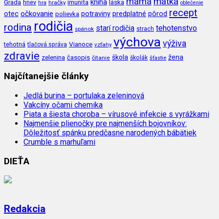
mama
matka
kniha
imunita
láska
Grada
hnev
hra
hračky
oblečenie
recept
očkovanie
potraviny
predplatné
otec
pôrod
polievka
rodičia
rodina
tehotenstvo
starí rodičia
spánok
strach
výchova
výživa
Vianoce
tehotná
tlačová správa
vzťahy
zdravie
škola
žena
zelenina
časopis
čítanie
školák
šťastie
Najčítanejšie články
Jedlá burina – portulaka zeleninová
Vakcíny očami chemika
Piata a šiesta choroba – vírusové infekcie s vyrážkami
Najmenšie plienočky pre najmenších bojovníkov:
Dôležitosť spánku predčasne narodených bábätiek
Crumble s marhuľami
DIEŤA
Redakcia