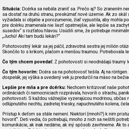
Situácia:
Dcérka sa nebála zraniť sa. Prečo aj? So zranením nerá
sa dostať na druhú stranu, preskúmať nové územie. Ak zo skál s
vyžiadala si objatie a porozumenie, žiaľ vypustila, aby mohla 
pre dcérku znamenala nie liezť opatrnejšie, ale lepšie sa zach
susedov“ s rozťatou hlavou. Usúdili sme, že potrebuje minimálne
„Juchú! Akí tam budú lekári?“
Pohotovostný lekár sa jej páčil, zdravotná sestra jej milión otá
Skončilo to s krikom, plačom a menšou traumou. Potrebovala le
Čo tým chcem povedať:
Z pohotovostí si neodnášajú traumy le
Čo tým hovorím:
Dcéra sa na pohotovosť tešila. Aj na röntgen.
dospelák,
jej výška a uvedený vek ju predurčil na mäso na bežia
Lepšie pre mňa a pre dcérku:
Nechcem kritizovať naše pohoto
ordináciách či nemocniciach rozprávala, hovorili o strachu, pan
pohotovosti. S každou vážnejšie vyzerajúcou modrinou, občas me
odlúpnutého nechtu, zadretej triesky, napuchnutého kolena, če
Prístup k deťom sa stále nemení. Niektorí (mnohí?) k nim pristu
hovoriť“. Deti vedia, čo potrebujú, mnoho z nich sa neštíti potr
komunikácie, ak inak nedáme, ak iný spôsob zavrhneme. Ak to a