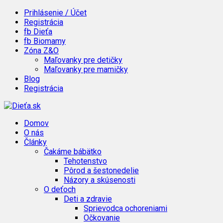
Prihlásenie / Účet
Registrácia
fb Dieťa
fb Biomamy
Zóna Z&O
Maľovanky pre detičky
Maľovanky pre mamičky
Blog
Registrácia
Domov
O nás
Články
Čakáme bábätko
Tehotenstvo
Pôrod a šestonedelie
Názory a skúsenosti
O deťoch
Deti a zdravie
Sprievodca ochoreniami
Očkovanie