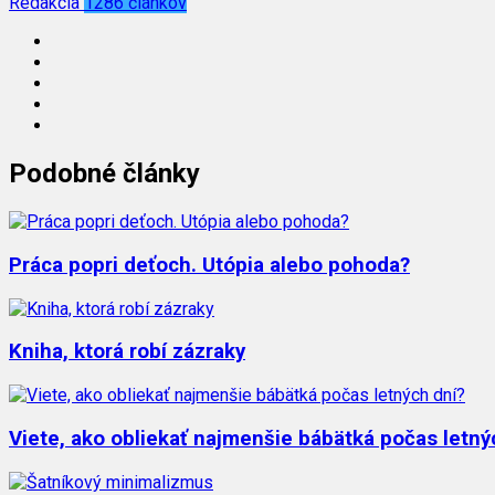
Redakcia
1286 článkov
Podobné články
Práca popri deťoch. Utópia alebo pohoda?
Kniha, ktorá robí zázraky
Viete, ako obliekať najmenšie bábätká počas letný