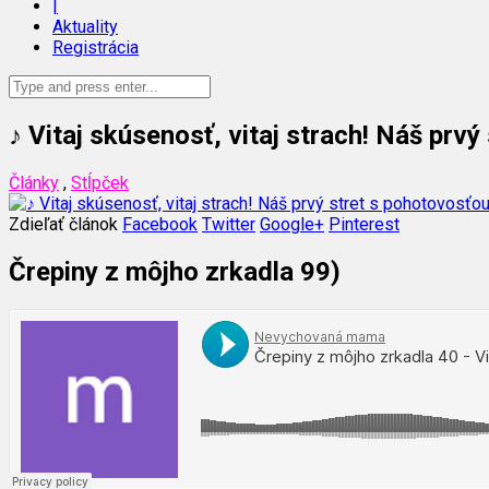
|
Aktuality
Registrácia
♪ Vitaj skúsenosť, vitaj strach! Náš prv
Články
,
Stĺpček
Zdieľať článok
Facebook
Twitter
Google+
Pinterest
Črepiny z môjho zrkadla 99)