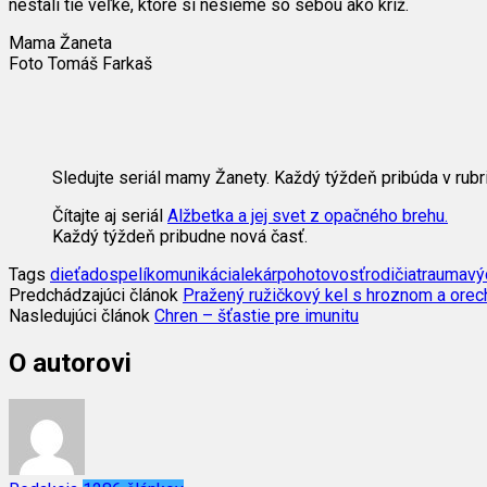
nestali tie veľké, ktoré si nesieme so sebou ako kríž.
Mama Žaneta
Foto Tomáš Farkaš
Sledujte seriál mamy Žanety. Každý týždeň pribúda v rubr
Čítajte aj seriál
Alžbetka a jej svet z opačného brehu.
Každý týždeň pribudne nová časť.
Tags
dieťa
dospelí
komunikácia
lekár
pohotovosť
rodičia
trauma
vý
Predchádzajúci článok
Pražený ružičkový kel s hroznom a orec
Nasledujúci článok
Chren – šťastie pre imunitu
O autorovi