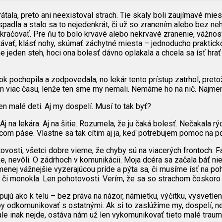
tala, preto ani neexistoval strach. Tie skaly boli zaujímavé mies
padla a stalo sa to nejedenkrát, či už so zranením alebo bez neh
pokračovať. Pre ňu to bolo krvavé alebo nekrvavé zranenie, vážnos
ytávať, klásť nohy, skúmať záchytné miesta – jednoducho praktick
 jeden steh, hoci ona bolesť dávno oplakala a chcela sa ísť hrať
zok pochopila a zodpovedala, no lekár tento prístup zatrhol, preto
n viac času, lenže ten sme my nemali. Nemáme ho na nič. Najmene
n malé deti. Aj my dospelí. Musí to tak byť?
 Aj na lekára. Aj na šitie. Rozumela, že ju čaká bolesť. Nečakala 
com páse. Vlastne sa tak cítim aj ja, keď potrebujem pomoc na p
vosti, všetci dobre vieme, že chyby sú na viacerých frontoch. Fa
ike, nevôli. O zádrhoch v komunikácii. Moja dcéra sa začala báť n
nej vážnejšie vyzerajúcou príde a pýta sa, či musíme ísť na poho
la či monokla. Len pohotovosti. Verím, že sa so strachom čoskor
pujú ako k telu – bez práva na názor, námietku, výčitku, vysvetle
eby odkomunikovať s ostatnými. Ak si to zaslúžime my, dospelí, nez
le inak nejde, ostáva nám už len vykomunikovať tieto malé traum