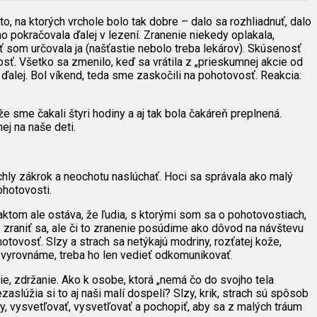
to, na ktorých vrchole bolo tak dobre – dalo sa rozhliadnuť, dalo
o pokračovala ďalej v lezení. Zranenie niekedy oplakala,
ť som určovala ja (našťastie nebolo treba lekárov). Skúsenosť
osť. Všetko sa zmenilo, keď sa vrátila z „prieskumnej akcie od
 ďalej. Bol víkend, teda sme zaskočili na pohotovosť. Reakcia:
že sme čakali štyri hodiny a aj tak bola čakáreň preplnená.
j na naše deti.
rýchly zákrok a neochotu naslúchať. Hoci sa správala ako malý
ohotovosti.
ktom ale ostáva, že ľudia, s ktorými som sa o pohotovostiach,
ie zraniť sa, ale či to zranenie posúdime ako dôvod na návštevu
tovosť. Slzy a strach sa netýkajú modriny, rozťatej kože,
o vyrovnáme, treba ho len vedieť odkomunikovať.
nie, zdržanie. Ako k osobe, ktorá „nemá čo do svojho tela
aslúžia si to aj naši malí dospelí? Slzy, krik, strach sú spôsob
y, vysvetľovať, vysvetľovať a pochopiť, aby sa z malých tráum