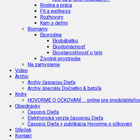
Rodina a práca
Fit a wellness
Rozhovory
Kam s deťmi
Biomamy
Ekorodina
Ekobábätko
Ekodomácnosť
Ekostarostlivosť o telo
Životné prostredie
Na zamyslenie
Video
Archív
Archív časopisu Dieťa
Archív špeciálu Dojčiatko & batoľa
Knihy
HOVORME O OČKOVANÍ … online pre predplatiteľo
Objednávky
Časopis Dieťa
Elektronická verzia časopisu Dieťa
Časopis Dieťa + publikácia Hovorme o očkovaní
Stĺpček
Kontakt