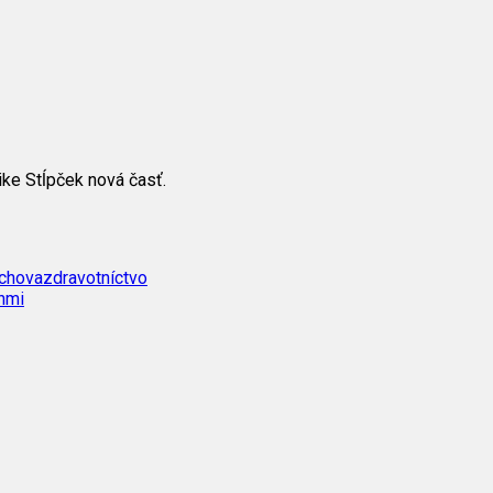
ike Stĺpček nová časť.
chova
zdravotníctvo
hmi