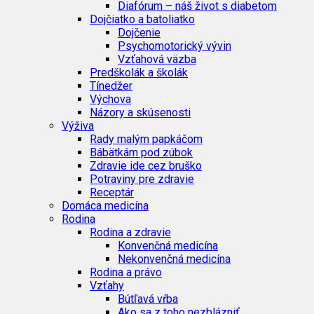
Diafórum – náš život s diabetom
Dojčiatko a batoliatko
Dojčenie
Psychomotorický vývin
Vzťahová väzba
Predškolák a školák
Tínedžer
Výchova
Názory a skúsenosti
Výživa
Rady malým papkáčom
Bábätkám pod zúbok
Zdravie ide cez bruško
Potraviny pre zdravie
Receptár
Domáca medicína
Rodina
Rodina a zdravie
Konvenčná medicína
Nekonvenčná medicína
Rodina a právo
Vzťahy
Bútľavá vŕba
Ako sa z toho nezblázniť…