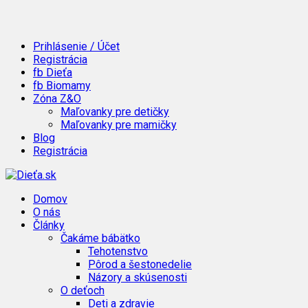
Prihlásenie / Účet
Registrácia
fb Dieťa
fb Biomamy
Zóna Z&O
Maľovanky pre detičky
Maľovanky pre mamičky
Blog
Registrácia
Domov
O nás
Články
Čakáme bábätko
Tehotenstvo
Pôrod a šestonedelie
Názory a skúsenosti
O deťoch
Deti a zdravie