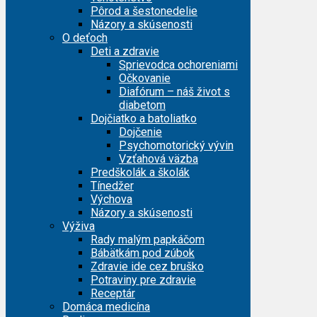
Pôrod a šestonedelie
Názory a skúsenosti
O deťoch
Deti a zdravie
Sprievodca ochoreniami
Očkovanie
Diafórum – náš život s
diabetom
Dojčiatko a batoliatko
Dojčenie
Psychomotorický vývin
Vzťahová väzba
Predškolák a školák
Tínedžer
Výchova
Názory a skúsenosti
Výživa
Rady malým papkáčom
Bábätkám pod zúbok
Zdravie ide cez bruško
Potraviny pre zdravie
Receptár
Domáca medicína