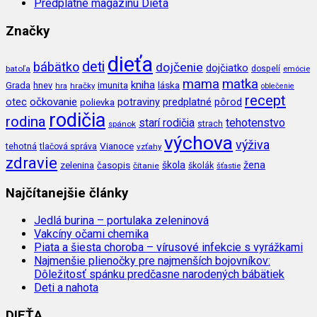
Predplatné magazínu Dieťa
Značky
dieťa
deti
bábätko
dojčenie
dojčiatko
batoľa
dospelí
emócie
mama
matka
kniha
imunita
láska
Grada
hnev
hra
hračky
oblečenie
recept
očkovanie
potraviny
predplatné
otec
pôrod
polievka
rodičia
rodina
tehotenstvo
starí rodičia
spánok
strach
výchova
výživa
Vianoce
tehotná
tlačová správa
vzťahy
zdravie
škola
žena
zelenina
časopis
čítanie
školák
šťastie
Najčítanejšie články
Jedlá burina – portulaka zeleninová
Vakcíny očami chemika
Piata a šiesta choroba – vírusové infekcie s vyrážkami
Najmenšie plienočky pre najmenších bojovníkov:
Dôležitosť spánku predčasne narodených bábätiek
Deti a nahota
DIEŤA