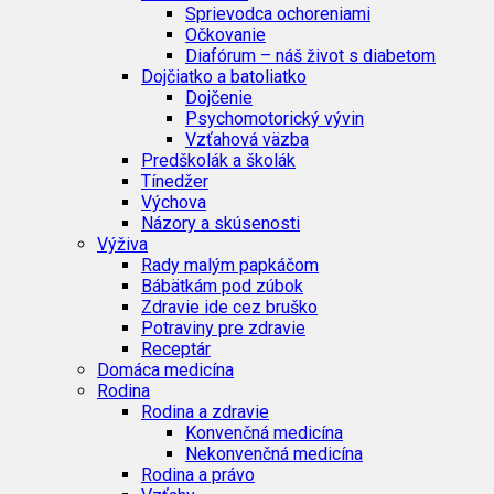
Sprievodca ochoreniami
Očkovanie
Diafórum – náš život s diabetom
Dojčiatko a batoliatko
Dojčenie
Psychomotorický vývin
Vzťahová väzba
Predškolák a školák
Tínedžer
Výchova
Názory a skúsenosti
Výživa
Rady malým papkáčom
Bábätkám pod zúbok
Zdravie ide cez bruško
Potraviny pre zdravie
Receptár
Domáca medicína
Rodina
Rodina a zdravie
Konvenčná medicína
Nekonvenčná medicína
Rodina a právo