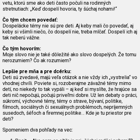
vetu, ktorú sme ako deti často počuli na rodinných
stretnutiach: „Keď dospelí hovoria, ty šúchaj nohami!“
Čo tým chcem povedať:
Dospelácke témy nie sú pre deti. Aj keby mali čo povedať, aj
keby si všimli niečo, čo dospelí nie, treba mlčať. Dospelí ich aj
tak neberú vážne.
Čo tým hovorím:
Moje slovo nie je také dôležité ako slovo dospelých. Že tomu
nerozumiem? Čo ak rozumiem?
Lepšie pre mňa a pre dcérku:
Deti sú zvedavé, majú veľa otázok a nie vždy ich „vystrelia“ vo
vhodnej chvíli. Poviete si, rozoberajme závažné témy mimo
detí, no niekedy to tak vypáli – aj keď si myslíte, že hrajúce sa
deti nič nepočujú, počujú priveľmi dobre. Už len debaty o práci,
súkromí, výchovné témy, témy o strave, bývaní, politike,
filmoch, sociálnych či sexuálnych problémoch, nepríjemných
susedoch, šéfoch a firemnej politike… Kde je tu priestor pre
deti?
Spomeniem dva pohľady na vec: