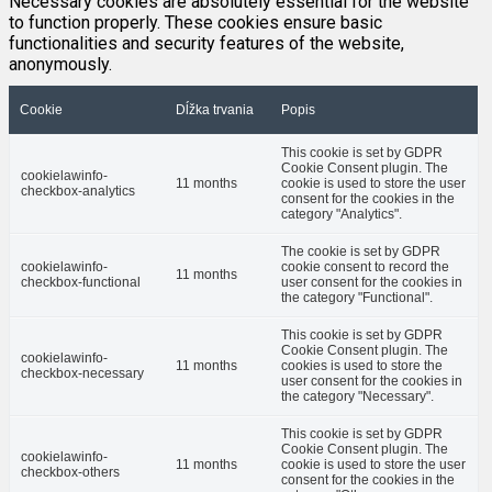
Necessary cookies are absolutely essential for the website
to function properly. These cookies ensure basic
functionalities and security features of the website,
anonymously.
Cookie
Dĺžka trvania
Popis
This cookie is set by GDPR
Cookie Consent plugin. The
cookielawinfo-
11 months
cookie is used to store the user
checkbox-analytics
consent for the cookies in the
category "Analytics".
The cookie is set by GDPR
cookielawinfo-
cookie consent to record the
11 months
checkbox-functional
user consent for the cookies in
the category "Functional".
This cookie is set by GDPR
Cookie Consent plugin. The
cookielawinfo-
11 months
cookies is used to store the
checkbox-necessary
user consent for the cookies in
the category "Necessary".
This cookie is set by GDPR
Cookie Consent plugin. The
cookielawinfo-
11 months
cookie is used to store the user
checkbox-others
consent for the cookies in the