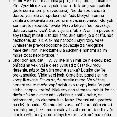
Pocit – Ako som sa cítila ja pri „šúchaj radšej nohami“?
Zle. Vyradili ma zo . spoločnosti, do ktorej som patrila
(bola som o tom presvedčená). Nie do spoločnosti
dospelých, ale do spoločnosti ľudí, ktorých som si
vážila a očakávala som, že si ma vážia rovnako. Ktorých
som preto napodobňovala. Práve takých ľudí považujú
deti za „správnych“. Obdivujú ich, ľúbia. A oni im povedia,
aby radšej mlčali. Zabudli sme, aké ľahké je dieťaťu, hoci
nechcene, ublížiť. A ak má náhodou štyri roky, vaše
vyhlásenie pravdepodobne považuje za nelogické –
malé deti irónii nerozumejú a šúchanie nohami sa im
môže zdať nepraktické. ?
Uhol pohľadu detí – Aj vy ste si všimli, že niekedy, bez
ohľadu na vek, vaše dieťa vypustí z úst takú radu,
riešenie, názor, že vám padne sánka? Logika detí je
prekvapujúca. Vidia veci inak. Čistejšie, jasnejšie, nie
komplikovane. Stáva sa, že strelia mimo. Vo vážnej
atmosfére to môže zapôsobiť ako rozptýlenie. Vtipné
alebo, naopak, trefné. Niekedy nás téma tak pohltí, že sa
dieťa zľakne a chce nás vytiahnuť späť k sebe, do
prítomnosti, do okamihu tu a teraz. Preruší nás, pretože
sa chýli k búrke. Staršie deti zase môžu problém vidieť
s odstupom, bez emocionálnych zábran, predsudkov či
hlboko vštepených sociálnych vzorcov, ktoré nás nútia