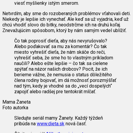
viesť myšlienky istým smerom.
Netvrdím, aby sme do rozoberaných problémov vťahovali deti.
Niekedy je lepšie ich vynechať. Ale keď sa už vyjadria, keď už
chcú vhodiť slovo do bitky, neodstrčme ich na druhú koľaj.
Znevažujúcim spôsobom, ktorý by nám samým vedel ublížiť.
Čo tak poprosiť dieťa, aby nás nevyrušovalo?
Alebo poďakovať sa mu za komentár? Čo tak
miesto vyhrešiť dieťa, že nám skáče do reči,
vyhrešiť seba, že sme ho to vlastným príkladom
naučili? Alebo ešte lepšie – čo tak sa cielene
spýtať na názor našich drobcov? Pocit, že ich
berieme vážne, že nemusia o status dôležitého
člena rodiny bojovať, im dá možnosť porozmýšľať
nad tým, kedy je vhodné sa do „vecí dospelých“
zapojiť alebo radšej pre tentokrát mlčať.
Mama Žaneta
Foto autorka
Sledujte seriál mamy Žanety. Každý týždeň
pribúda na
www.dieta.sk
nová časť.