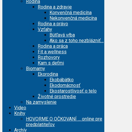
Rodina
Rodina a zdravie
Konvenčná medicína
Nekonvenčná medicína
Rodina a právo
Vzťahy
Bútľavá vŕba
Ako sa z toho nezblázniť…
Rodina a práca
Fit a wellness
Rozhovory
Kam s deťmi
Biomamy
Ekorodina
Ekobábätko
Ekodomácnosť
Ekostarostlivosť o telo
Životné prostredie
Na zamyslenie
Video
Knihy
HOVORME O OČKOVANÍ … online pre
predplatiteľov
Archív