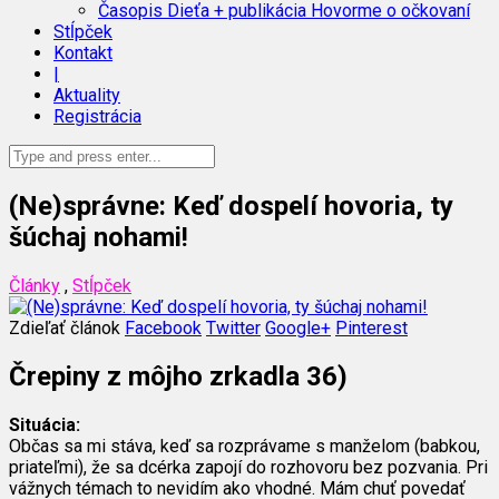
Časopis Dieťa + publikácia Hovorme o očkovaní
Stĺpček
Kontakt
|
Aktuality
Registrácia
(Ne)správne: Keď dospelí hovoria, ty
šúchaj nohami!
Články
,
Stĺpček
Zdieľať článok
Facebook
Twitter
Google+
Pinterest
Črepiny z môjho zrkadla 36)
Situácia:
Občas sa mi stáva, keď sa rozprávame s manželom (babkou,
priateľmi), že sa dcérka zapojí do rozhovoru bez pozvania. Pri
vážnych témach to nevidím ako vhodné. Mám chuť povedať