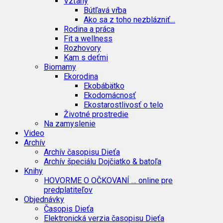
Vzťahy
Bútľavá vŕba
Ako sa z toho nezblázniť…
Rodina a práca
Fit a wellness
Rozhovory
Kam s deťmi
Biomamy
Ekorodina
Ekobábätko
Ekodomácnosť
Ekostarostlivosť o telo
Životné prostredie
Na zamyslenie
Video
Archív
Archív časopisu Dieťa
Archív špeciálu Dojčiatko & batoľa
Knihy
HOVORME O OČKOVANÍ … online pre
predplatiteľov
Objednávky
Časopis Dieťa
Elektronická verzia časopisu Dieťa