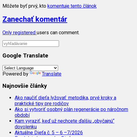
Môžete byť prvý, kto
komentuje tento článok
Zanechať komentár
Only
registered
users can comment.
Google Translate
Powered by
Translate
Najnovšie články
Ako naučiť dieťa lyžovať: metodika, prvé kroky a
praktické tipy pre rodičov
Ako si vytvoriť osobný plán regenerácie po náročnom
období
Kam vyraziť, keď už nechcete ďalšiu „obyčajnú“
dovolenku
Aktuálne Dieťa č. 5 – 6 –7/2026