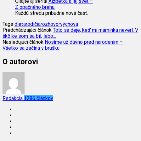
Čítajte aj seriál
Alžbetka a jej svet –
Z opačného brehu.
Každú stredu pribudne nová časť.
Tags
dieťa
rodičia
rozhovor
výchova
Predchádzajúci článok
Toto sa deje, keď mi maminka neverí. V
škôlke som sa bil, lebo...
Nasledujúci článok
Nosíme už dávno pred narodením –
Všetko sa začína v brušku
O autorovi
Redakcia
1286 článkov