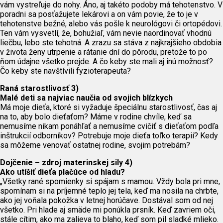
vám vystreľuje do nohy. Áno, aj takéto podoby má tehotenstvo. V
poradni sa posťažujete lekárovi a on vám povie, že to je v
tehotenstve bežné, alebo vás pošle k neurológovi či ortopédovi.
Ten vám vysvetlí, že, bohužiaľ, vám nevie naordinovať vhodnú
liečbu, lebo ste tehotná. A zrazu sa stáva z najkrajšieho obdobia
v života ženy utrpenie a rátanie dní do pôrodu, pretože to po
ňom údajne všetko prejde. A čo keby ste mali aj inú možnosť?
Čo keby ste navštívili fyzioterapeuta?
Raná starostlivosť 3)
Malé deti sa najviac naučia od svojich blízkych
Má moje dieťa, ktoré si vyžaduje špeciálnu starostlivosť, čas aj
na to, aby bolo dieťaťom? Máme v rodine chvíle, keď sa
nemusíme nikam ponáhľať a nemusíme cvičiť s dieťaťom podľa
inštrukcií odborníkov? Potrebuje moje dieťa toľko terapií? Kedy
sa môžeme venovať ostatnej rodine, svojim potrebám?
Dojčenie – zdroj materinskej sily 4)
Ako utíšiť dieťa plačúce od hladu?
„Všetky rané spomienky si spájam s mamou. Vždy bola pri mne,
spomínam si na príjemné teplo jej tela, keď ma nosila na chrbte,
ako jej voňala pokožka v letnej horúčave. Dostával som od nej
všetko. Pri hlade aj smäde mi ponúkla prsník. Keď zavriem oči,
stále cítim, ako ma zalieva to blaho, keď som pil sladké mlieko.