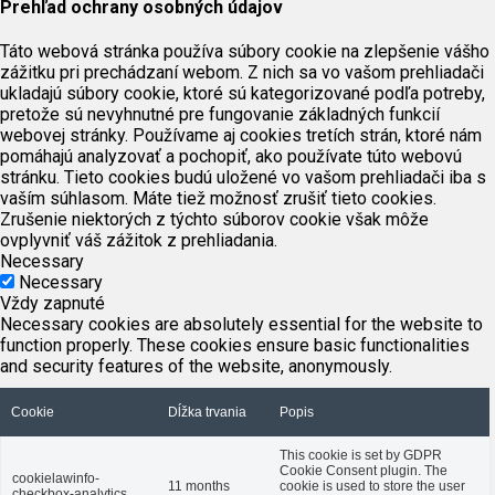
Prehľad ochrany osobných údajov
Táto webová stránka používa súbory cookie na zlepšenie vášho
zážitku pri prechádzaní webom. Z nich sa vo vašom prehliadači
ukladajú súbory cookie, ktoré sú kategorizované podľa potreby,
pretože sú nevyhnutné pre fungovanie základných funkcií
webovej stránky. Používame aj cookies tretích strán, ktoré nám
pomáhajú analyzovať a pochopiť, ako používate túto webovú
stránku. Tieto cookies budú uložené vo vašom prehliadači iba s
vaším súhlasom. Máte tiež možnosť zrušiť tieto cookies.
Zrušenie niektorých z týchto súborov cookie však môže
ovplyvniť váš zážitok z prehliadania.
Necessary
Necessary
Vždy zapnuté
Necessary cookies are absolutely essential for the website to
function properly. These cookies ensure basic functionalities
and security features of the website, anonymously.
Cookie
Dĺžka trvania
Popis
This cookie is set by GDPR
Cookie Consent plugin. The
cookielawinfo-
11 months
cookie is used to store the user
checkbox-analytics