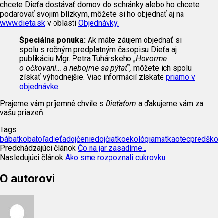
chcete Dieťa dostávať domov do schránky alebo ho chcete
podarovať svojim blízkym, môžete si ho objednať aj na
www.dieta.sk
v oblasti
Objednávky.
Špeciálna ponuka:
Ak máte záujem objednať si
spolu s ročným predplatným časopisu Dieťa aj
publikáciu Mgr. Petra Tuhárskeho „
Hovorme
o očkovaní… a nebojme sa pýtať“,
môžete ich spolu
získať výhodnejšie. Viac informácií získate
priamo v
objednávke.
Prajeme vám príjemné chvíle s
Dieťaťom
a ďakujeme vám za
vašu priazeň.
Tags
bábätko
batoľa
dieťa
dojčenie
dojčiatko
ekológia
matka
otec
predško
Predchádzajúci článok
Čo na jar zasadíme...
Nasledujúci článok
Ako sme rozpoznali cukrovku
O autorovi