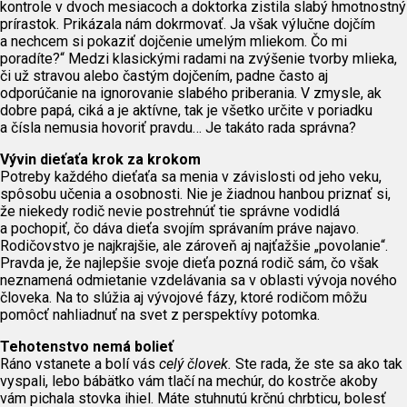
kontrole v dvoch mesiacoch a doktorka zistila slabý hmotnostný
prírastok. Prikázala nám dokrmovať. Ja však výlučne dojčím
a nechcem si pokaziť dojčenie umelým mliekom. Čo mi
poradíte?“ Medzi klasickými radami na zvýšenie tvorby mlieka,
či už stravou alebo častým dojčením, padne často aj
odporúčanie na ignorovanie slabého priberania. V zmysle, ak
dobre papá, ciká a je aktívne, tak je všetko určite v poriadku
a čísla nemusia hovoriť pravdu… Je takáto rada správna?
Vývin dieťaťa krok za krokom
Potreby každého dieťaťa sa menia v závislosti od jeho veku,
spôsobu učenia a osobnosti. Nie je žiadnou hanbou priznať si,
že niekedy rodič nevie postrehnúť tie správne vodidlá
a pochopiť, čo dáva dieťa svojím správaním práve najavo.
Rodičovstvo je najkrajšie, ale zároveň aj najťažšie „povolanie“.
Pravda je, že najlepšie svoje dieťa pozná rodič sám, čo však
neznamená odmietanie vzdelávania sa v oblasti vývoja nového
človeka. Na to slúžia aj vývojové fázy, ktoré rodičom môžu
pomôcť nahliadnuť na svet z perspektívy potomka.
Tehotenstvo nemá bolieť
Ráno vstanete a bolí vás
celý človek.
Ste rada, že ste sa ako tak
vyspali, lebo bábätko vám tlačí na mechúr, do kostrče akoby
vám pichala stovka ihiel. Máte stuhnutú krčnú chrbticu, bolesť