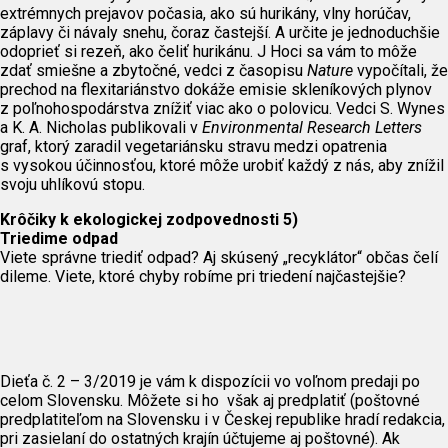
extrémnych prejavov počasia, ako sú hurikány, vlny horúčav,
záplavy či návaly snehu, čoraz častejší. A určite je jednoduchšie
odoprieť si rezeň, ako čeliť hurikánu. J Hoci sa vám to môže
zdať smiešne a zbytočné, vedci z časopisu
Nature
vypočítali, že
prechod na flexitariánstvo dokáže emisie skleníkových plynov
z poľnohospodárstva znížiť viac ako o polovicu. Vedci S. Wynes
a K. A. Nicholas publikovali v
Environmental Research Letters
graf, ktorý zaradil vegetariánsku stravu medzi opatrenia
s vysokou účinnosťou, ktoré môže urobiť každý z nás, aby znížil
svoju uhlíkovú stopu.
Krôčiky k ekologickej zodpovednosti 5)
Triedime odpad
Viete správne triediť odpad? Aj skúsený „recyklátor“ občas čelí
dileme. Viete, ktoré chyby robíme pri triedení najčastejšie?
Dieťa č. 2 – 3/2019 je vám k dispozícii vo voľnom predaji po
celom Slovensku. Môžete si ho však aj predplatiť (poštovné
predplatiteľom na Slovensku i v Českej republike hradí redakcia,
pri zasielaní do ostatných krajín účtujeme aj poštovné). Ak