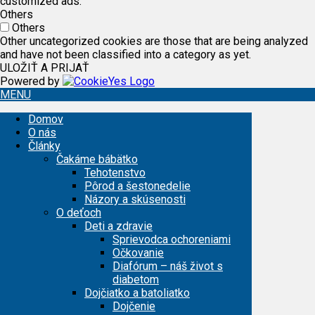
customized ads.
Others
Others
Other uncategorized cookies are those that are being analyzed
and have not been classified into a category as yet.
ULOŽIŤ A PRIJAŤ
Powered by
MENU
Domov
O nás
Články
Čakáme bábätko
Tehotenstvo
Pôrod a šestonedelie
Názory a skúsenosti
O deťoch
Deti a zdravie
Sprievodca ochoreniami
Očkovanie
Diafórum – náš život s
diabetom
Dojčiatko a batoliatko
Dojčenie