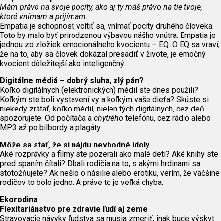
Mám právo na svoje pocity, ako aj ty máš právo na tie tvoje,
ktoré vnímam a prijímam.
Empatia je schopnosť vcítiť sa, vnímať pocity druhého človeka.
Toto by malo byť prirodzenou výbavou nášho vnútra. Empatia je
jednou zo zložiek emocionálneho kvocientu – EQ. O EQ sa vraví,
že na to, aby sa človek dokázal presadiť v živote, je emočný
kvocient dôležitejší ako inteligenčný.
Digit
álne médiá – dobrý sluha, zlý pán?
Koľko digitálnych (elektronických) médií ste dnes použili?
Koľkým ste boli vystavení vy a koľkým vaše dieťa? Skúste si
niekedy zrátať, koľko médií, nielen tých digitálnych, cez deň
spozorujete. Od počítača a
chytrého
telefónu, cez rádio alebo
MP3 až po bilbordy a plagáty.
Môže sa stať,
že si nájdu nevhodné idoly
Aké rozprávky a filmy ste pozerali ako malé deti? Aké knihy ste
pred spaním čítali? Dbali rodičia na to, s akými hrdinami sa
stotožňujete? Ak nešlo o násilie alebo erotiku, verím, že väčšine
rodičov to bolo jedno. A práve to je veľká chyba.
Ekorodina
Flexitariánstvo pre zdravie ľudí aj zeme
Stravovacie návyky ľudstva sa musia zmeniť, inak bude výskyt