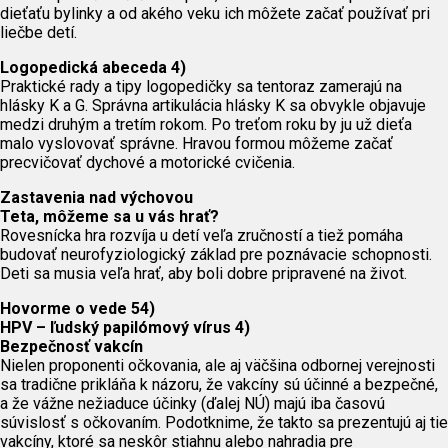
dieťaťu bylinky a od akého veku ich môžete začať používať pri
liečbe detí.
Logopedická abeceda 4)
Praktické rady a tipy logopedičky sa tentoraz zamerajú na
hlásky K a G. Správna artikulácia hlásky K sa obvykle objavuje
medzi druhým a tretím rokom. Po treťom roku by ju už dieťa
malo vyslovovať správne. Hravou formou môžeme začať
precvičovať dychové a motorické cvičenia.
Zastavenia nad výchovou
Teta, môžeme sa u vás hrať?
Rovesnícka hra rozvíja u detí veľa zručností a tiež pomáha
budovať neurofyziologický základ pre poznávacie schopnosti.
Deti sa musia veľa hrať, aby boli dobre pripravené na život.
Hovorme o vede 54)
HPV – ľudský papilómový vírus
4)
Bezpečnosť vakcín
Nielen proponenti očkovania, ale aj väčšina odbornej verejnosti
sa tradične prikláňa k názoru, že vakcíny sú účinné a bezpečné,
a že vážne nežiaduce účinky (ďalej NÚ) majú iba časovú
súvislosť s očkovaním. Podotknime, že takto sa prezentujú aj tie
vakcíny, ktoré sa neskôr stiahnu alebo nahradia pre