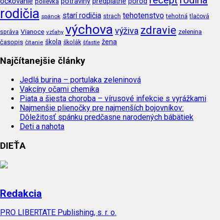
očkovanie
potraviny
predplatné
pôrod
polievka
rodičia
tehotenstvo
starí rodičia
tehotná
spánok
strach
tlačová
výchova
zdravie
výživa
Vianoce
zelenina
správa
vzťahy
škola
žena
časopis
čítanie
školák
šťastie
Najčítanejšie články
Jedlá burina – portulaka zeleninová
Vakcíny očami chemika
Piata a šiesta choroba – vírusové infekcie s vyrážkami
Najmenšie plienočky pre najmenších bojovníkov:
Dôležitosť spánku predčasne narodených bábätiek
Deti a nahota
DIEŤA
Redakcia
PRO LIBERTATE Publishing, s. r. o.