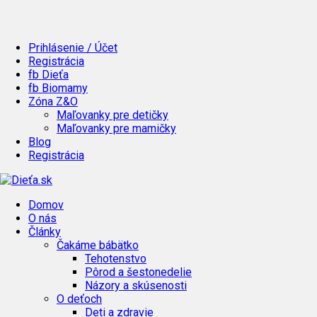
Prihlásenie / Účet
Registrácia
fb Dieťa
fb Biomamy
Zóna Z&O
Maľovanky pre detičky
Maľovanky pre mamičky
Blog
Registrácia
Domov
O nás
Články
Čakáme bábätko
Tehotenstvo
Pôrod a šestonedelie
Názory a skúsenosti
O deťoch
Deti a zdravie