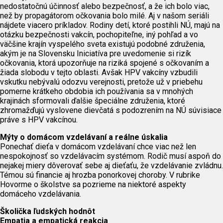
nedostatočnú účinnosť alebo bezpečnosť, a že ich bolo viac,
než by propagátorom očkovania bolo milé. Aj v našom seriáli
nájdete viacero príkladov. Rodiny detí, ktoré postihli NÚ, majú na
otázku bezpečnosti vakcín, pochopiteľne, iný pohľad a vo
väčšine krajín vyspelého sveta existujú podobné združenia,
akým je na Slovensku Iniciatíva pre uvedomenie si rizík
očkovania, ktorá upozorňuje na riziká spojené s očkovaním a
žiada slobodu v tejto oblasti. Avšak HPV vakcíny vzbudili
vskutku nebývalú odozvu verejnosti, pretože už v priebehu
pomerne krátkeho obdobia ich používania sa v mnohých
krajinách sformovali ďalšie špeciálne združenia, ktoré
zhromažďujú vyslovene dievčatá s podozrením na NÚ súvisiace
práve s HPV vakcínou.
Mýty o domácom vzdelávaní a reálne úskalia
Ponechať dieťa v domácom vzdelávaní chce viac než len
nespokojnosť so vzdelávacím systémom. Rodič musí aspoň do
nejakej miery dôverovať sebe aj dieťaťu, že vzdelávanie zvládnu.
Témou sú financie aj hrozba ponorkovej choroby. V rubrike
Hovorme o školstve sa pozrieme na niektoré aspekty
domáceho vzdelávania.
Školička ľudských hodnôt
Empatia a empatická reakcia