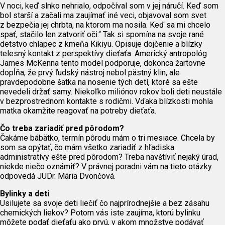
V noci, keď slnko nehrialo, odpočíval som v jej náručí. Keď som
bol starší a začali ma zaujímať iné veci, objavoval som svet
z bezpečia jej chrbta, na ktorom ma nosila. Keď sa mi chcelo
spať, stačilo len zatvoriť oči.“ Tak si spomína na svoje rané
detstvo chlapec z kmeňa Kikiyu. Opisuje dojčenie a blízky
telesný kontakt z perspektívy dieťaťa. Americký antropológ
James McKenna tento model podporuje, dokonca žartovne
dopĺňa, že prvý ľudský nástroj nebol pästný klin, ale
pravdepodobne šatka na nosenie tých detí, ktoré sa ešte
nevedeli držať samy. Niekoľko miliónov rokov boli deti neustále
v bezprostrednom kontakte s rodičmi. Vďaka blízkosti mohla
matka okamžite reagovať na potreby dieťaťa.
Čo treba zariadiť pred pôrodom?
Čakáme bábätko, termín pôrodu mám o tri mesiace. Chcela by
som sa opýtať, čo mám všetko zariadiť z hľadiska
administratívy ešte pred pôrodom? Treba navštíviť nejaký úrad,
niekde niečo oznámiť? V právnej poradni vám na tieto otázky
odpovedá JUDr. Mária Dvončová.
Bylinky a deti
Usilujete sa svoje deti liečiť čo najprírodnejšie a bez zásahu
chemických liekov? Potom vás iste zaujíma, ktorú bylinku
môžete podať dieťaťu ako prvú, v akom množstve podávať