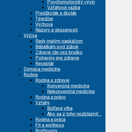
Psychomotorický vývin
Vzťahová väzba
Predškolák a školák
Tínedžer
Výchova
Názory a skúsenosti
Výživa
Rady malým papkáčom
Bábätkám pod zúbok
Zdravie ide cez bruško
Potraviny pre zdravie
Receptár
Domáca medicína
Rodina
Rodina a zdravie
Konvenčná medicína
Nekonvenčná medicína
Rodina a právo
Vzťahy
Bútľavá vŕba
Ako sa z toho nezblázniť…
Rodina a práca
Fit a wellness
Rozhovory