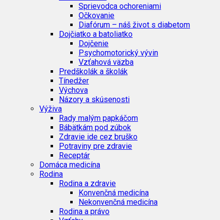
Sprievodca ochoreniami
Očkovanie
Diafórum – náš život s diabetom
Dojčiatko a batoliatko
Dojčenie
Psychomotorický vývin
Vzťahová väzba
Predškolák a školák
Tínedžer
Výchova
Názory a skúsenosti
Výživa
Rady malým papkáčom
Bábätkám pod zúbok
Zdravie ide cez bruško
Potraviny pre zdravie
Receptár
Domáca medicína
Rodina
Rodina a zdravie
Konvenčná medicína
Nekonvenčná medicína
Rodina a právo