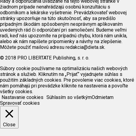
Rady a odporúčania uvádzané na tejto webovej stránke v
žiadnom prípade nenahrádzajú osobnú konzultáciu s
odborníkom a lekárske vyšetrenie. Prevádzkovateľ webovej
stránky upozorňuje na túto skutočnosť, aby sa predišlo
prípadným škodám spôsobeným nesprávnym aplikovaním
uvedených rád či odporúčaní pri samoliečení. Budeme veľmi
radi, keď nás upozorníte na prípadnú chybu, ktorá nám unikla,
alebo ak nám napíšete pripomienky a návrhy na zlepšenie.
Môžete použiť mailovú adresu redakcia@dieta.sk.
© 2018 PRO LIBERTATE Publishing, s. r. o.
Súbory cookie používame na optimalizáciu našich webových
stránok a služieb. Kliknutím na „Prijať“ vyjadrujete súhlas s
použitím základných cookies. Pre povolenie viac cookies, ktoré
nám pomáhajú pri prevádzke kliknite na nastavenia a povoľte
všetky cookies.
Nastavanie cookies
Súhlasím so všetkým
Odmietam
Spravovať cookies
Close