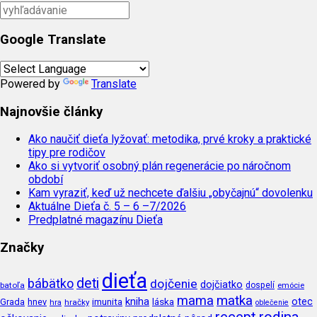
Google Translate
Powered by
Translate
Najnovšie články
Ako naučiť dieťa lyžovať: metodika, prvé kroky a praktické
tipy pre rodičov
Ako si vytvoriť osobný plán regenerácie po náročnom
období
Kam vyraziť, keď už nechcete ďalšiu „obyčajnú“ dovolenku
Aktuálne Dieťa č. 5 – 6 –7/2026
Predplatné magazínu Dieťa
Značky
dieťa
deti
bábätko
dojčenie
dojčiatko
batoľa
dospelí
emócie
mama
matka
kniha
imunita
láska
otec
Grada
hnev
hra
hračky
oblečenie
recept
rodina