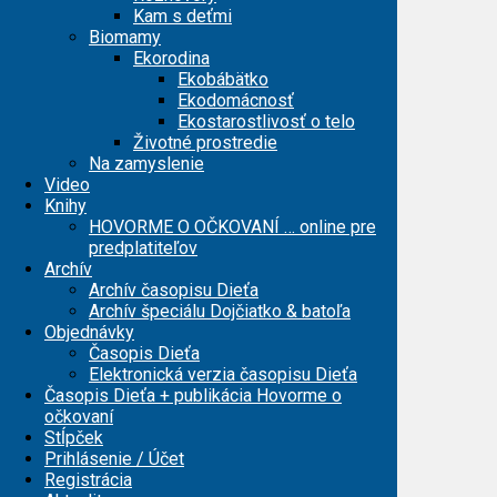
Kam s deťmi
Biomamy
Ekorodina
Ekobábätko
Ekodomácnosť
Ekostarostlivosť o telo
Životné prostredie
Na zamyslenie
Video
Knihy
HOVORME O OČKOVANÍ … online pre
predplatiteľov
Archív
Archív časopisu Dieťa
Archív špeciálu Dojčiatko & batoľa
Objednávky
Časopis Dieťa
Elektronická verzia časopisu Dieťa
Časopis Dieťa + publikácia Hovorme o
očkovaní
Stĺpček
Prihlásenie / Účet
Registrácia