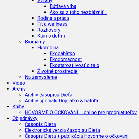
Vzťahy
Bútľavá vŕba
Ako sa z toho nezblázniť…
Rodina a práca
Fit a wellness
Rozhovory
Kam s deťmi
Biomamy
Ekorodina
Ekobábätko
Ekodomácnosť
Ekostarostlivosť o telo
Životné prostredie
Na zamyslenie
Video
Archív
Archív časopisu Dieťa
Archív špeciálu Dojčiatko & batoľa
Knihy
HOVORME O OČKOVANÍ … online pre predplatiteľov
Objednávky
Časopis Dieťa
Elektronická verzia časopisu Dieťa
Časopis Dieťa + publikácia Hovorme o očkovaní