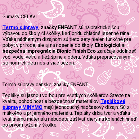
Gumáky CELAVI
Termo súpravy
značky ENFANT
sú najpraktickejšou
výbavou do školy či škôlky, keď prídu chladné jesenné rána.
Vďaka nádherným dizajnom sú tieto sety nielen funkčné pre
pobyt v prírode, ale aj na nosenie do školy.
Ekologická a
bezpečná impregnácia Bionic Finish Eco
zaručuje odolnosť
voči vode, vetru a tiež špine a oderu. Vďaka prepracovaným
strihom ich deti nosia viac sezón.
Termo súpravy dánskej značky ENFANT
Tepláky sú jasnou voľbou pre všetkých škôlkarov. Stavte na
kvalitu, pohodlnosť a bezpečnosť materiálov.
Teplákové
súpravy MINYMO
majú jednoduchý nadčasový dizajn. Sú z
mäkkého a príjemného materiálu. Tepláky držia tvar a vďaka
kvalitnému materiálu nebudete zašívať diery na kolenách hneď
po prvom týždni v škôlke.