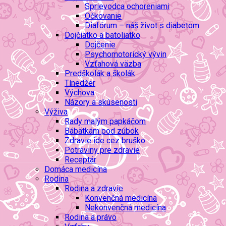
Sprievodca ochoreniami
Očkovanie
Diafórum – náš život s diabetom
Dojčiatko a batoliatko
Dojčenie
Psychomotorický vývin
Vzťahová väzba
Predškolák a školák
Tínedžer
Výchova
Názory a skúsenosti
Výživa
Rady malým papkáčom
Bábätkám pod zúbok
Zdravie ide cez bruško
Potraviny pre zdravie
Receptár
Domáca medicína
Rodina
Rodina a zdravie
Konvenčná medicína
Nekonvenčná medicína
Rodina a právo