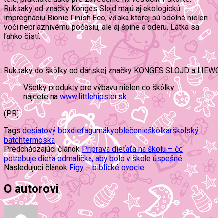
Ruksaky od značky Konges Slojd majú aj ekologickú
impregnáciu Bionic Finish Eco, vďaka ktorej sú odolné nielen
voči nepriaznivému počasiu, ale aj špine a oderu. Látka sa
ľahko čistí.
Ruksaky do škôlky od dánskej značky KONGES SLOJD a LIE
Všetky produkty pre výbavu nielen do škôlky
nájdete na
www.littlehipster.sk
(PR)
Tags
desiatový box
dieťa
gumáky
oblečenie
škôlkar
školský
batoh
termoska
Predchádzajúci článok
Príprava dieťaťa na školu – čo
potrebuje dieťa odmalička, aby bolo v škole úspešné
Nasledujúci článok
Figy – biblické ovocie
O autorovi