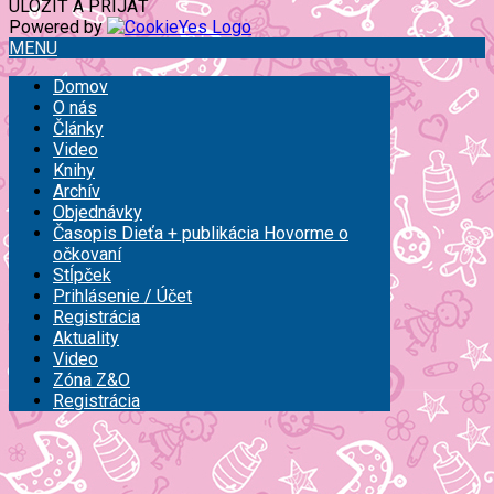
ULOŽIŤ A PRIJAŤ
Powered by
MENU
Domov
O nás
Články
Video
Knihy
Archív
Objednávky
Časopis Dieťa + publikácia Hovorme o
očkovaní
Stĺpček
Prihlásenie / Účet
Registrácia
Aktuality
Video
Zóna Z&O
Registrácia