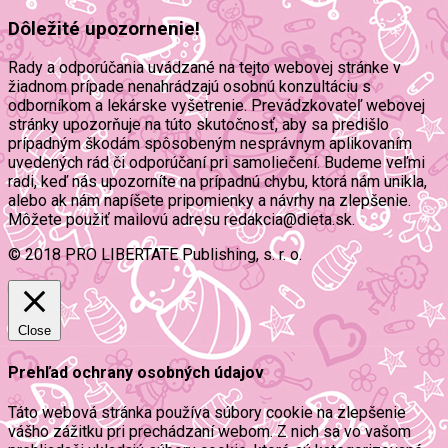
Dôležité upozornenie!
Rady a odporúčania uvádzané na tejto webovej stránke v
žiadnom prípade nenahrádzajú osobnú konzultáciu s
odborníkom a lekárske vyšetrenie. Prevádzkovateľ webovej
stránky upozorňuje na túto skutočnosť, aby sa predišlo
prípadným škodám spôsobeným nesprávnym aplikovaním
uvedených rád či odporúčaní pri samoliečení. Budeme veľmi
radi, keď nás upozorníte na prípadnú chybu, ktorá nám unikla,
alebo ak nám napíšete pripomienky a návrhy na zlepšenie.
Môžete použiť mailovú adresu redakcia@dieta.sk.
© 2018 PRO LIBERTATE Publishing, s. r. o.
Close
Prehľad ochrany osobných údajov
Táto webová stránka používa súbory cookie na zlepšenie
vášho zážitku pri prechádzaní webom. Z nich sa vo vašom