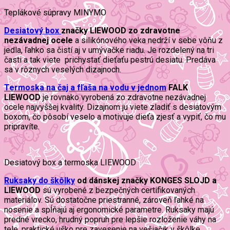
Teplákové súpravy MINYMO
Desiatový box
značky LIEWOOD zo zdravotne
nezávadnej ocele
a silikónového veka nedrží v sebe vôňu z
jedla, ľahko sa čistí aj v umývačke riadu. Je rozdelený na tri
časti a tak viete prichystať dieťaťu pestrú desiatu. Predáva
sa v rôznych veselých dizajnoch.
Termoska na čaj a fľaša na vodu v jednom
FALK
LIEWOOD
je rovnako vyrobená zo zdravotne nezávadnej
ocele najvyššej kvality. Dizajnom ju viete zladiť s desiatovým
boxom, čo pôsobí veselo a motivuje dieťa zjesť a vypiť, čo mu
pripravíte.
Desiatový box a termoska LIEWOOD
Ruksaky do škôlky
od dánskej značky KONGES SLOJD a
LIEWOOD
sú vyrobené z bezpečných certifikovaných
materiálov. Sú dostatočne priestranné, zároveň ľahké na
nosenie a spĺňajú aj ergonomické parametre. Ruksaky majú
predné vrecko, hrudný popruh pre lepšie rozloženie váhy na
tele, praktické uško pre zavesenie na vešiačik v škôlke.