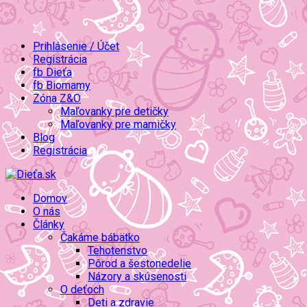
Prihlásenie / Účet
Registrácia
fb Dieťa
fb Biomamy
Zóna Z&O
Maľovanky pre detičky
Maľovanky pre mamičky
Blog
Registrácia
Domov
O nás
Články
Čakáme bábätko
Tehotenstvo
Pôrod a šestonedelie
Názory a skúsenosti
O deťoch
Deti a zdravie