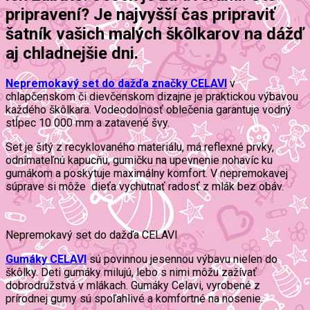
pripravení? Je najvyšší čas pripraviť
šatník vašich malých škôlkarov na dážď
aj chladnejšie dni.
Nepremokavý set do dažďa značky CELAVI
v
chlapčenskom či dievčenskom dizajne je praktickou výbavou
každého škôlkara. Vodeodolnosť oblečenia garantuje vodný
stĺpec 10 000 mm a zatavené švy.
Set je šitý z recyklovaného materiálu, má reflexné prvky,
odnímateľnú kapucňu, gumičku na upevnenie nohavíc ku
gumákom a poskytuje maximálny komfort. V nepremokavej
súprave si môže dieťa vychutnať radosť z mlák bez obáv.
Nepremokavý set do dažďa CELAVI
Gumáky CELAVI
sú povinnou jesennou výbavu nielen do
škôlky. Deti gumáky milujú, lebo s nimi môžu zažívať
dobrodružstvá v mlákach. Gumáky Celavi, vyrobené z
prírodnej gumy sú spoľahlivé a komfortné na nosenie.