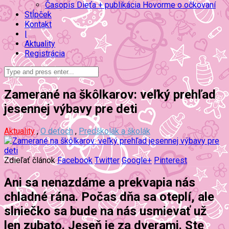
Časopis Dieťa + publikácia Hovorme o očkovaní
Stĺpček
Kontakt
|
Aktuality
Registrácia
Zamerané na škôlkarov: veľký prehľad
jesennej výbavy pre deti
Aktuality
,
O deťoch
,
Predškolák a školák
Zdieľať článok
Facebook
Twitter
Google+
Pinterest
Ani sa nenazdáme a prekvapia nás
chladné rána. Počas dňa sa oteplí, ale
slniečko sa bude na nás usmievať už
len zubato. Jeseň je za dverami. Ste