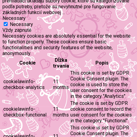
prehliadači ukladajú súbory cookie, ktoré sú kategorizované
podľa potreby, pretože sú nevyhnutné pre fungovanie
základných funkcií webovej
...
Necessary
Necessary
Vždy zapnuté
Necessary cookies are absolutely essential for the website
to function properly. These cookies ensure basic
functionalities and security features of the website,
anonymously.
Dĺžka
Cookie
Popis
trvania
This cookie is set by GDPR
Cookie Consent plugin. The
cookielawinfo-
11
cookie is used to store the
checkbox-analytics
months
user consent for the cookies
in the category "Analytics".
The cookie is set by GDPR
cookielawinfo-
11
cookie consent to record the
checkbox-functional
months
user consent for the cookies
in the category "Functional".
This cookie is set by GDPR
Cookie Consent plugin. The
cookielawinfo-
11