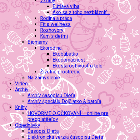
Vzťahy
Bútľavá vŕba
Ako sa z toho nezblázniť…
Rodina a práca
Fit a wellness
Rozhovory
Kam s deťmi
Biomamy
Ekorodina
Ekobábätko
Ekodomácnosť
Ekostarostlivosť o telo
Životné prostredie
Na zamyslenie
Video
Archív
Archív časopisu Dieťa
Archív špeciálu Dojčiatko & batoľa
Knihy
HOVORME O OČKOVANÍ … online pre
predplatiteľov
Objednávky
Časopis Dieťa
Elektronická verzia časopisu Dieťa