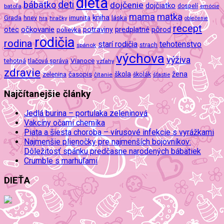
dieťa
deti
bábätko
dojčenie
dojčiatko
batoľa
dospelí
emócie
mama
matka
kniha
imunita
láska
Grada
hnev
hra
hračky
oblečenie
recept
očkovanie
potraviny
predplatné
otec
pôrod
polievka
rodičia
rodina
tehotenstvo
starí rodičia
spánok
strach
výchova
výživa
Vianoce
tehotná
tlačová správa
vzťahy
zdravie
škola
žena
zelenina
časopis
čítanie
školák
šťastie
Najčítanejšie články
Jedlá burina – portulaka zeleninová
Vakcíny očami chemika
Piata a šiesta choroba – vírusové infekcie s vyrážkami
Najmenšie plienočky pre najmenších bojovníkov:
Dôležitosť spánku predčasne narodených bábätiek
Crumble s marhuľami
DIEŤA