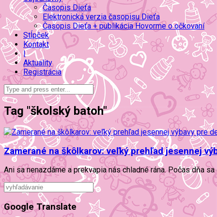
Časopis Dieťa
Elektronická verzia časopisu Dieťa
Časopis Dieťa + publikácia Hovorme o očkovaní
Stĺpček
Kontakt
|
Aktuality
Registrácia
Tag "školský batoh"
Zamerané na škôlkarov: veľký prehľad jesennej výb
Ani sa nenazdáme a prekvapia nás chladné rána. Počas dňa sa ot
Google Translate