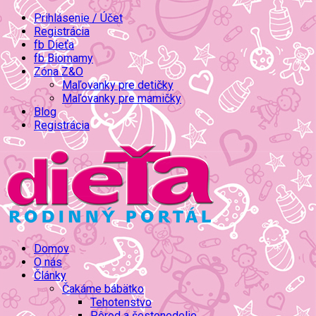
Prihlásenie / Účet
Registrácia
fb Dieťa
fb Biomamy
Zóna Z&O
Maľovanky pre detičky
Maľovanky pre mamičky
Blog
Registrácia
Domov
O nás
Články
Čakáme bábätko
Tehotenstvo
Pôrod a šestonedelie