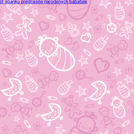
osť spánku predčasne narodených bábätiek