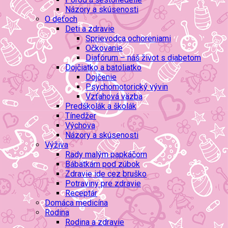
Názory a skúsenosti
O deťoch
Deti a zdravie
Sprievodca ochoreniami
Očkovanie
Diafórum – náš život s diabetom
Dojčiatko a batoliatko
Dojčenie
Psychomotorický vývin
Vzťahová väzba
Predškolák a školák
Tínedžer
Výchova
Názory a skúsenosti
Výživa
Rady malým papkáčom
Bábätkám pod zúbok
Zdravie ide cez bruško
Potraviny pre zdravie
Receptár
Domáca medicína
Rodina
Rodina a zdravie