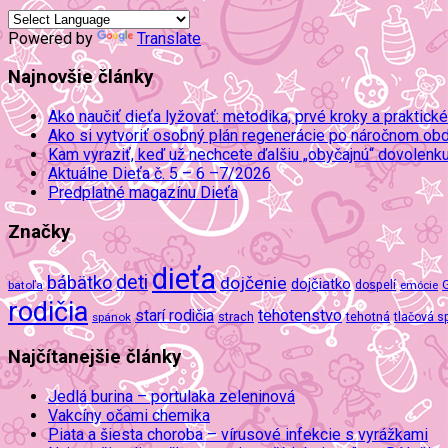
Powered by
Translate
Najnovšie články
Ako naučiť dieťa lyžovať: metodika, prvé kroky a praktické
Ako si vytvoriť osobný plán regenerácie po náročnom ob
Kam vyraziť, keď už nechcete ďalšiu „obyčajnú“ dovolenk
Aktuálne Dieťa č. 5 – 6 –7/2026
Predplatné magazínu Dieťa
Značky
dieťa
deti
bábätko
dojčenie
dojčiatko
batoľa
dospelí
emócie
rodičia
tehotenstvo
starí rodičia
tehotná
spánok
strach
tlačová s
Najčítanejšie články
Jedlá burina – portulaka zeleninová
Vakcíny očami chemika
Piata a šiesta choroba – vírusové infekcie s vyrážkami