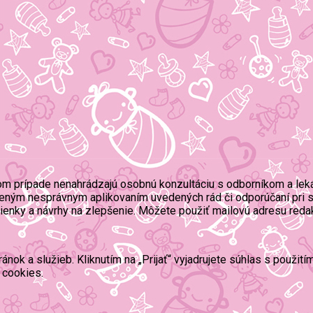
om prípade nenahrádzajú osobnú konzultáciu s odborníkom a lek
eným nesprávnym aplikovaním uvedených rád či odporúčaní pri s
mienky a návrhy na zlepšenie. Môžete použiť mailovú adresu reda
ok a služieb. Kliknutím na „Prijať“ vyjadrujete súhlas s použit
 cookies.