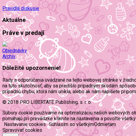
Pravidlá diskusie
Aktuálne
Práve v predaji
Objednávky
Archív
Dôležité upozornenie!
Rady a odporúčania uvádzané na tejto webovej stránke v žiadn
na túto skutočnosť, aby sa predišlo prípadným škodám spôsob
prípadnú chybu, ktorá nám unikla, alebo ak nám napíšete pripo
© 2018 PRO LIBERTATE Publishing, s. r. o.
Súbory cookie používame na optimalizáciu našich webových strán
pomáhajú pri prevádzke kliknite na nastavenia a povoľte všetky
Nastavanie cookies
Súhlasím so všetkým
Odmietam
Spravovať cookies