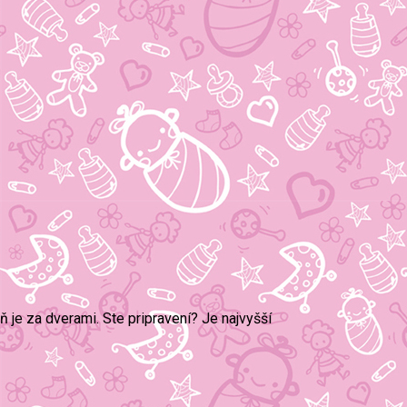
 je za dverami. Ste pripravení? Je najvyšší