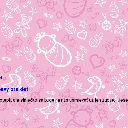
avy pre deti
eplí, ale slniečko sa bude na nás usmievať už len zubato. Jeseň