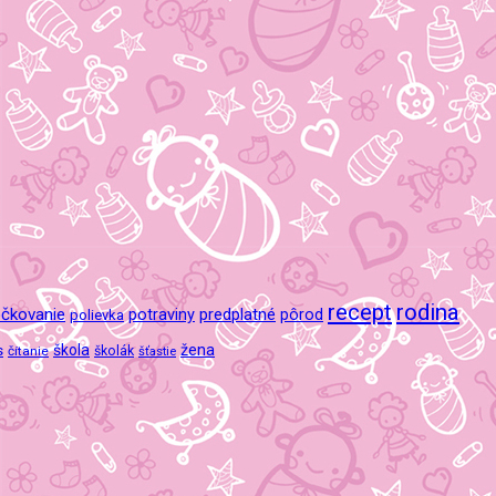
recept
rodina
čkovanie
potraviny
predplatné
pôrod
polievka
škola
žena
s
čítanie
školák
šťastie