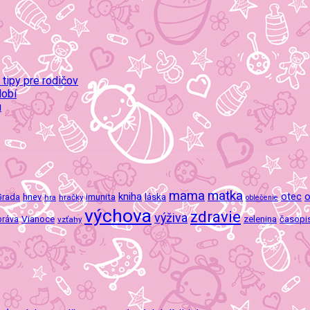
 tipy pre rodičov
dobí
u
mama
matka
kniha
o
imunita
láska
otec
Grada
hnev
hra
hračky
oblečenie
výchova
zdravie
výživa
Vianoce
zelenina
časopi
práva
vzťahy