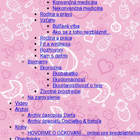
Konvenčná medicína
Nekonvenčná medicína
Rodina a právo
Vzťahy
Bútľavá vŕba
Ako sa z toho nezblázniť…
Rodina a práca
Fit a wellness
Rozhovory
Kam s deťmi
Biomamy
Ekorodina
Ekobábätko
Ekodomácnosť
Ekostarostlivosť o telo
Životné prostredie
Na zamyslenie
Video
Archív
Archív časopisu Dieťa
Archív špeciálu Dojčiatko & batoľa
Knihy
HOVORME O OČKOVANÍ … online pre predplatiteľo
Objednávky