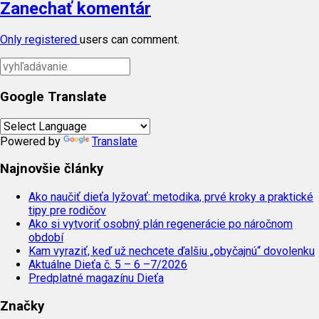
Zanechať komentár
Only
registered
users can comment.
Google Translate
Powered by
Translate
Najnovšie články
Ako naučiť dieťa lyžovať: metodika, prvé kroky a praktické
tipy pre rodičov
Ako si vytvoriť osobný plán regenerácie po náročnom
období
Kam vyraziť, keď už nechcete ďalšiu „obyčajnú“ dovolenku
Aktuálne Dieťa č. 5 – 6 –7/2026
Predplatné magazínu Dieťa
Značky