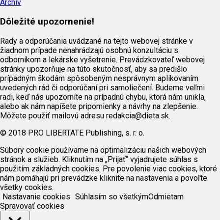
Archív
Dôležité upozornenie!
Rady a odporúčania uvádzané na tejto webovej stránke v
žiadnom prípade nenahrádzajú osobnú konzultáciu s
odborníkom a lekárske vyšetrenie. Prevádzkovateľ webovej
stránky upozorňuje na túto skutočnosť, aby sa predišlo
prípadným škodám spôsobeným nesprávnym aplikovaním
uvedených rád či odporúčaní pri samoliečení. Budeme veľmi
radi, keď nás upozorníte na prípadnú chybu, ktorá nám unikla,
alebo ak nám napíšete pripomienky a návrhy na zlepšenie.
Môžete použiť mailovú adresu redakcia@dieta.sk.
© 2018 PRO LIBERTATE Publishing, s. r. o.
Súbory cookie používame na optimalizáciu našich webových
stránok a služieb. Kliknutím na „Prijať“ vyjadrujete súhlas s
použitím základných cookies. Pre povolenie viac cookies, ktoré
nám pomáhajú pri prevádzke kliknite na nastavenia a povoľte
všetky cookies.
Nastavanie cookies
Súhlasím so všetkým
Odmietam
Spravovať cookies