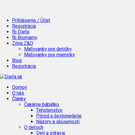
Prihlásenie / Účet
Registrácia
fb Dieťa
fb Biomamy
Zóna Z&O
Maľovanky pre detičky
Maľovanky pre mamičky
Blog
Registrácia
Domov
O nás
Články
Čakáme bábätko
Tehotenstvo
Pôrod a šestonedelie
Názory a skúsenosti
O deťoch
Deti a zdravie