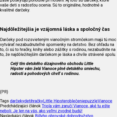
zase poskytujú pohodlie pri nosení. Aj toto sú darčeky, ktoré
vaše deti s radosťou ocenia. Sú to originálne, hodnotné a
kvalitné darčeky.
Najdôležitejšia je vzájomná láska a spoločný čas
Darčeky pod rozsvieteným vianočným stromčekom majú tú moc
vytvárať nezabudnuteľné spomienky na detstvo. Bez ohľadu na
to, či sú to hračky, knihy alebo zážitky s rodinou, nezabudnite na
to, že najdôležitejším darčekom je láska a chvíle strávené spolu.
Celý tím detského dizajnového obchodu Little
Hipster vám želá Vianoce plné detského smiechu,
radosti a pohodových chvíľ s rodinou.
(PR)
Tags
darčeky
deti
hračky
Little Hipster
oblečenie
puzzle
Vianoce
Predchádzajúci článok
Triola vám zaručí Vianoce, aké tu ešte
neboli. Je len na vás, ako veľmi zvodné budú!
Nasledujúci článok
Billyho obrovské dobrodružstvo