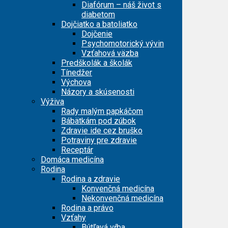
Diafórum – náš život s
diabetom
Dojčiatko a batoliatko
Dojčenie
Psychomotorický vývin
Vzťahová väzba
Predškolák a školák
Tínedžer
Výchova
Názory a skúsenosti
Výživa
Rady malým papkáčom
Bábätkám pod zúbok
Zdravie ide cez bruško
Potraviny pre zdravie
Receptár
Domáca medicína
Rodina
Rodina a zdravie
Konvenčná medicína
Nekonvenčná medicína
Rodina a právo
Vzťahy
Bútľavá vŕba