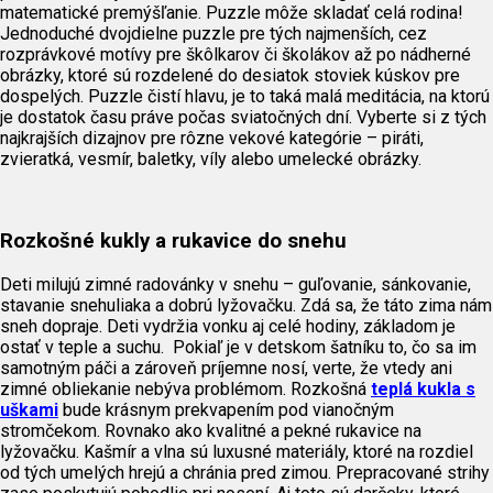
matematické premýšľanie. Puzzle môže skladať celá rodina!
Jednoduché dvojdielne puzzle pre tých najmenších, cez
rozprávkové motívy pre škôlkarov či školákov až po nádherné
obrázky, ktoré sú rozdelené do desiatok stoviek kúskov pre
dospelých. Puzzle čistí hlavu, je to taká malá meditácia, na ktorú
je dostatok času práve počas sviatočných dní. Vyberte si z tých
najkrajších dizajnov pre rôzne vekové kategórie – piráti,
zvieratká, vesmír, baletky, víly alebo umelecké obrázky.
Rozkošné kukly a rukavice do snehu
Deti milujú zimné radovánky v snehu – guľovanie, sánkovanie,
stavanie snehuliaka a dobrú lyžovačku. Zdá sa, že táto zima nám
sneh dopraje. Deti vydržia vonku aj celé hodiny, základom je
ostať v teple a suchu. Pokiaľ je v detskom šatníku to, čo sa im
samotným páči a zároveň príjemne nosí, verte, že vtedy ani
zimné obliekanie nebýva problémom. Rozkošná
teplá kukla s
uškami
bude krásnym prekvapením pod vianočným
stromčekom. Rovnako ako kvalitné a pekné rukavice na
lyžovačku. Kašmír a vlna sú luxusné materiály, ktoré na rozdiel
od tých umelých hrejú a chránia pred zimou. Prepracované strihy