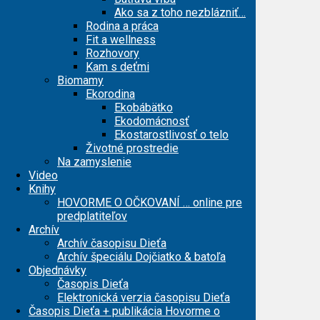
Ako sa z toho nezblázniť…
Rodina a práca
Fit a wellness
Rozhovory
Kam s deťmi
Biomamy
Ekorodina
Ekobábätko
Ekodomácnosť
Ekostarostlivosť o telo
Životné prostredie
Na zamyslenie
Video
Knihy
HOVORME O OČKOVANÍ … online pre
predplatiteľov
Archív
Archív časopisu Dieťa
Archív špeciálu Dojčiatko & batoľa
Objednávky
Časopis Dieťa
Elektronická verzia časopisu Dieťa
Časopis Dieťa + publikácia Hovorme o