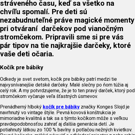
stráveného času, keď sa všetko na
chvíľu spomalí. Pre deti sú
nezabudnuteľné práve magické momenty
pri otváraní darčekov pod vianočným
stromčekom. Pripravili sme si pre vás
pár tipov na tie najkrajšie darčeky, ktoré
vaše deti očaria.
Kočík pre bábiky
Odkedy je svet svetom, kočík pre bábiky patrí medzi tie
najvysnívanejšie detské darčeky. Malé slečny po ňom túžia aj
celý rok. A my potvrdzujeme, že je to ten pravý darček, ktorý pod
stromčekom vyčaruje veľa šťastných úsmevov.
Prenádherný hlboký
kočík pre bábiky
značky Konges Slojd je
navrhnutý vo vintage štýle. Pevná kovová konštrukcia je
mimoriadne kvalitná a tak sa s týmto kočíkom môže s veľkou
pravdepodobnosťou zahrať aj ďalšia generácia detí. Je
potiahnutý látkou zo 100 % bavlny s potlačou nežných kvietkov.