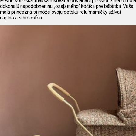
Pevné kolieska, mäkká rukoväť a odkladací priestor z neho robia
dokonalú napodobneninu „ozajstného“ kočíka pre bábätká. Vaša
malá princezná si môže svoju detskú rolu mamičky užívať
naplno a s hrdosťou.