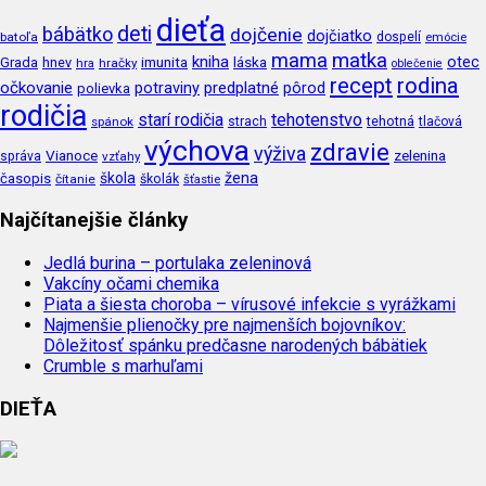
dieťa
deti
bábätko
dojčenie
dojčiatko
batoľa
dospelí
emócie
mama
matka
kniha
imunita
láska
otec
Grada
hnev
hra
hračky
oblečenie
recept
rodina
očkovanie
potraviny
predplatné
pôrod
polievka
rodičia
tehotenstvo
starí rodičia
tehotná
spánok
strach
tlačová
výchova
zdravie
výživa
Vianoce
zelenina
správa
vzťahy
škola
žena
časopis
čítanie
školák
šťastie
Najčítanejšie články
Jedlá burina – portulaka zeleninová
Vakcíny očami chemika
Piata a šiesta choroba – vírusové infekcie s vyrážkami
Najmenšie plienočky pre najmenších bojovníkov:
Dôležitosť spánku predčasne narodených bábätiek
Crumble s marhuľami
DIEŤA