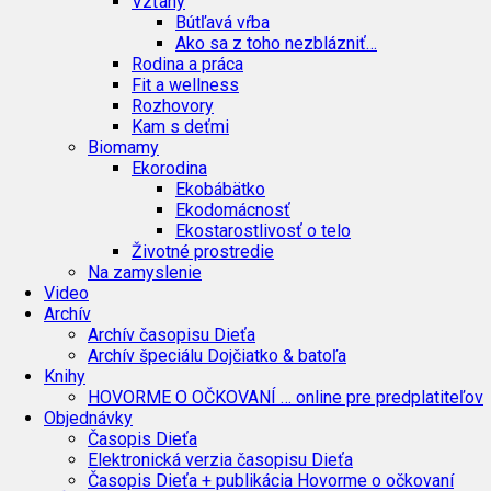
Vzťahy
Bútľavá vŕba
Ako sa z toho nezblázniť…
Rodina a práca
Fit a wellness
Rozhovory
Kam s deťmi
Biomamy
Ekorodina
Ekobábätko
Ekodomácnosť
Ekostarostlivosť o telo
Životné prostredie
Na zamyslenie
Video
Archív
Archív časopisu Dieťa
Archív špeciálu Dojčiatko & batoľa
Knihy
HOVORME O OČKOVANÍ … online pre predplatiteľov
Objednávky
Časopis Dieťa
Elektronická verzia časopisu Dieťa
Časopis Dieťa + publikácia Hovorme o očkovaní