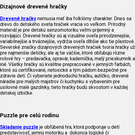
Dizajnové drevené hračky
Drevené hračky
nemusia mať iba folklórny charakter. Dnes sa
drevo do detského sveta hračiek vracia vo veľkom. Prírodný
materiál je pre detskú senzomotoriku veľmi príjemný a
rozvíjajúci. Drevené hračky sú aj vizuálne oveľa prirodzenejšie,
variabilnejšie a trvácnejšie, vydržia oveľa dlhšie ako tie plastové.
Severské značky dizajnových drevených hračiek tvoria hračky už
pre najmenšie detičky, ale aj tie väčšie, ktoré obľubujú rôzne
rolové hry – predavačka, opravár, kaderníčka, malý prieskumník a
iné. Všetky hračky sú kvalitne prepracované v jemných farbách,
ktoré sú certifikované, netoxické a tým pádom bezpečné pre
zdravie detí. Či vyberiete jednoduchú hračku, autíčko, drevené
náradie pre malých majstrov či kuchynku s vybavením pre
usilovné malé gazdinky, tieto hračky budú skvostom v každej
detskej izbičke.
Puzzle pre celú rodinu
Skladanie puzzle
je obľúbená hra, ktorá podporuje u detí
predstavivosť, jemnú motoriku a dokonca logické či