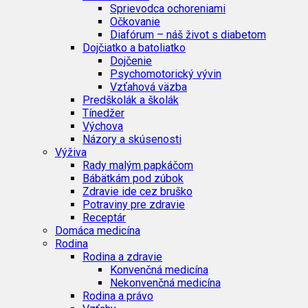
Sprievodca ochoreniami
Očkovanie
Diafórum – náš život s diabetom
Dojčiatko a batoliatko
Dojčenie
Psychomotorický vývin
Vzťahová väzba
Predškolák a školák
Tínedžer
Výchova
Názory a skúsenosti
Výživa
Rady malým papkáčom
Bábätkám pod zúbok
Zdravie ide cez bruško
Potraviny pre zdravie
Receptár
Domáca medicína
Rodina
Rodina a zdravie
Konvenčná medicína
Nekonvenčná medicína
Rodina a právo