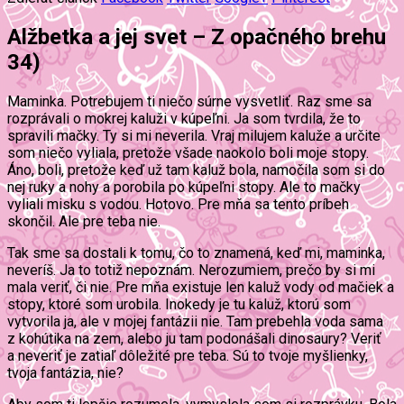
Alžbetka a jej svet – Z opačného brehu
34)
Maminka. Potrebujem ti niečo súrne vysvetliť. Raz sme sa
rozprávali o mokrej kaluži v kúpeľni. Ja som tvrdila, že to
spravili mačky. Ty si mi neverila. Vraj milujem kaluže a určite
som niečo vyliala, pretože všade naokolo boli moje stopy.
Áno, boli, pretože keď už tam kaluž bola, namočila som si do
nej ruky a nohy a porobila po kúpeľni stopy. Ale to mačky
vyliali misku s vodou. Hotovo. Pre mňa sa tento príbeh
skončil. Ale pre teba nie.
Tak sme sa dostali k tomu, čo to znamená, keď mi, maminka,
neveríš. Ja to totiž nepoznám. Nerozumiem, prečo by si mi
mala veriť, či nie. Pre mňa existuje len kaluž vody od mačiek a
stopy, ktoré som urobila. Inokedy je tu kaluž, ktorú som
vytvorila ja, ale v mojej fantázii nie. Tam prebehla voda sama
z kohútika na zem, alebo ju tam podonášali dinosaury? Veriť
a neveriť je zatiaľ dôležité pre teba. Sú to tvoje myšlienky,
tvoja fantázia, nie?