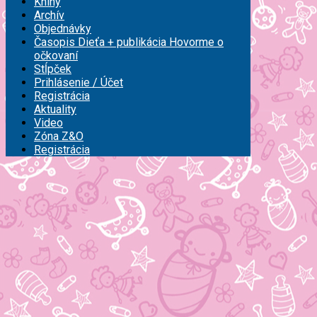
Knihy
Archív
Objednávky
Časopis Dieťa + publikácia Hovorme o
očkovaní
Stĺpček
Prihlásenie / Účet
Registrácia
Aktuality
Video
Zóna Z&O
Registrácia