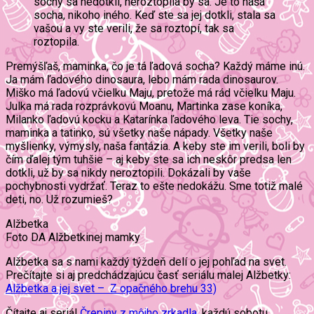
sochy sa nedotkli, neroztopila by sa. Je to naša
socha, nikoho iného. Keď ste sa jej dotkli, stala sa
vašou a vy ste verili, že sa roztopí, tak sa
roztopila.
Premýšľaš, maminka, čo je tá ľadová socha? Každý máme inú.
Ja mám ľadového dinosaura, lebo mám rada dinosaurov.
Miško má ľadovú včielku Maju, pretože má rád včielku Maju.
Julka má rada rozprávkovú Moanu, Martinka zase koníka,
Milanko ľadovú kocku a Katarínka ľadového leva. Tie sochy,
maminka a tatinko, sú všetky naše nápady. Všetky naše
myšlienky, výmysly, naša fantázia. A keby ste im verili, boli by
čím ďalej tým tuhšie – aj keby ste sa ich neskôr predsa len
dotkli, už by sa nikdy neroztopili. Dokázali by vaše
pochybnosti vydržať. Teraz to ešte nedokážu. Sme totiž malé
deti, no. Už rozumieš?
Alžbetka
Foto DA Alžbetkinej mamky
Alžbetka sa s nami každý týždeň delí o jej pohľad na svet.
Prečítajte si aj predchádzajúcu časť seriálu malej Alžbetky:
Alžbetka a jej svet – Z opačného brehu 33)
Čítajte aj seriál
Črepiny z môjho zrkadla
, každú sobotu