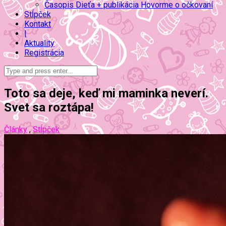
Časopis Dieťa + publikácia Hovorme o očkovaní
Stĺpček
Kontakt
|
Aktuality
Registrácia
Toto sa deje, keď mi maminka neverí.
Svet sa roztápa!
Články
,
Stĺpček