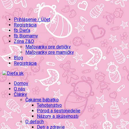
Prihlásenie / Účet
Registrácia
fb Dieťa
fb Biomamy
Zóna Z&O
Maľovanky pre detičky
Maľovanky pre mamičky
Blog
Registrácia
Domov
O nás
Články
Čakáme bábätko
Tehotenstvo
Pôrod a šestonedelie
Názory a skúsenosti
O deťoch
Deti a zdravie