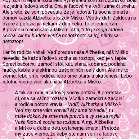
Aby som ti lepšie rozumela, vymyslela som si rozprávku. Bola
raz jedna ľadová socha. Ona je ľadová nie kvôli zime či snehu.
Ale preto, že som povedala, že je ľadová. Tú sochu prináša
domov každá Alžbetka a každý Miško. Všetky deti. Zaklopú na
dvere a položia ju niekam v domčeku. To je jedno, kam.
A povedia maminkám a tatkom:
Aha, toto je moja ľadová
socha. Ak mi budete veriť a nedotknete sa jej, nikdy sa
neroztopí.
Lenže rodičia váhali. Veď predsa naša Alžbetka, náš Miško
nevedia, že každá ľadová socha sa roztopí, keď je v teple.
Spraví bačorinu, zamočí stôl, kút, stenu, koberec, podlahu,
hračky, káble s elektrinou, zašpiní nám celý dom. Ale my to
vieme, lebo sme rodičia, lebo sme starší a skúsenejší. Lebo
istotne vieme viac ako naša Alžbetka a Miško.
A tak sa rodičia ľadovej sochy dotknú. A predstav
si, ona sa vážne roztápa. Všetko zamokrí a zašpiní
a rodičia potom vravia –
Vidíš, Alžbetka a Miško?!
Veď my sme vám vraveli! My sme to vedeli, tu
máte dôkaz, že sme mali pravdu a vy ste sa mýlili.
Vaša ľadová socha sa roztápa.
A my, Alžbetka
a Miško a ďalšie deti, ostaneme smutní. Pretože
my zase vieme, že keby ste nám verili a ľadovej