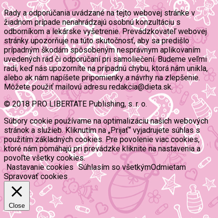
Rady a odporúčania uvádzané na tejto webovej stránke v
žiadnom prípade nenahrádzajú osobnú konzultáciu s
odborníkom a lekárske vyšetrenie. Prevádzkovateľ webovej
stránky upozorňuje na túto skutočnosť, aby sa predišlo
prípadným škodám spôsobeným nesprávnym aplikovaním
uvedených rád či odporúčaní pri samoliečení. Budeme veľmi
radi, keď nás upozorníte na prípadnú chybu, ktorá nám unikla,
alebo ak nám napíšete pripomienky a návrhy na zlepšenie.
Môžete použiť mailovú adresu redakcia@dieta.sk.
© 2018 PRO LIBERTATE Publishing, s. r. o.
Súbory cookie používame na optimalizáciu našich webových
stránok a služieb. Kliknutím na „Prijať“ vyjadrujete súhlas s
použitím základných cookies. Pre povolenie viac cookies,
ktoré nám pomáhajú pri prevádzke kliknite na nastavenia a
povoľte všetky cookies.
Nastavanie cookies
Súhlasím so všetkým
Odmietam
Spravovať cookies
Close