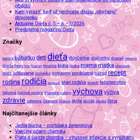
období
Kam vyraziť, keď už nechcete ďalšiu „obyčajnú“
dovolenku
Aktuálne Dieťa č. 5 – 6 –7/2026
Predplatné magazínu Dieťa
Značky
dieťa
deti
bábätko
dojčenie
dojčiatko
batoľa
dospelí
emócie
mama
matka
kniha
imunita
láska
Grada
hnev
hra
hračky
oblečenie
recept
očkovanie
potraviny
predplatné
otec
pôrod
polievka
rodičia
rodina
tehotenstvo
starí rodičia
spánok
strach
výchova
výživa
Vianoce
tehotná
tlačová správa
vzťahy
zdravie
škola
žena
zelenina
časopis
čítanie
školák
šťastie
Najčítanejšie články
Jedlá burina – portulaka zeleninová
Vakcíny očami chemika
Piata a šiesta choroba – vírusové infekcie s vyrážkami