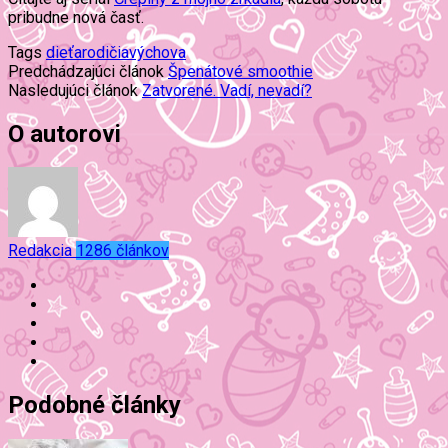
pribudne nová časť.
Tags
dieťa
rodičia
výchova
Predchádzajúci článok
Špenátové smoothie
Nasledujúci článok
Zatvorené. Vadí, nevadí?
O autorovi
Redakcia
1286 článkov
Podobné články