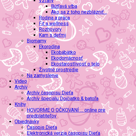
Vzťahy
Bútľavá vŕba
Ako sa z toho nezblázniť…
Rodina a práca
Fit a wellness
Rozhovory
Kam s deťmi
Biomamy
Ekorodina
Ekobábätko
Ekodomácnosť
Ekostarostlivosť o telo
Životné prostredie
Na zamyslenie
Video
Archív
Archív časopisu Dieťa
Archív špeciálu Dojčiatko & batoľa
Knihy
HOVORME O OČKOVANÍ … online pre
predplatiteľov
Objednávky
Časopis Dieťa
Elektronická verzia časopisu Dieťa