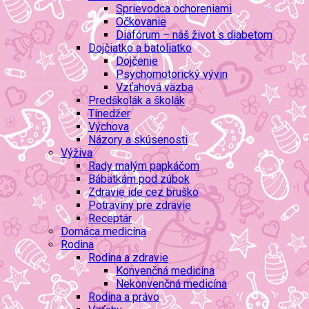
Sprievodca ochoreniami
Očkovanie
Diafórum – náš život s diabetom
Dojčiatko a batoliatko
Dojčenie
Psychomotorický vývin
Vzťahová väzba
Predškolák a školák
Tínedžer
Výchova
Názory a skúsenosti
Výživa
Rady malým papkáčom
Bábätkám pod zúbok
Zdravie ide cez bruško
Potraviny pre zdravie
Receptár
Domáca medicína
Rodina
Rodina a zdravie
Konvenčná medicína
Nekonvenčná medicína
Rodina a právo