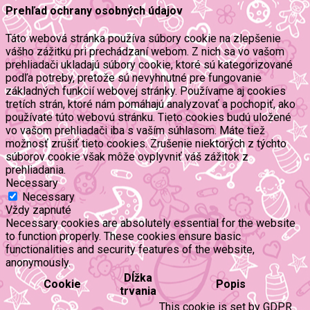
Prehľad ochrany osobných údajov
Táto webová stránka používa súbory cookie na zlepšenie
vášho zážitku pri prechádzaní webom. Z nich sa vo vašom
prehliadači ukladajú súbory cookie, ktoré sú kategorizované
podľa potreby, pretože sú nevyhnutné pre fungovanie
základných funkcií webovej stránky. Používame aj cookies
tretích strán, ktoré nám pomáhajú analyzovať a pochopiť, ako
používate túto webovú stránku. Tieto cookies budú uložené
vo vašom prehliadači iba s vaším súhlasom. Máte tiež
možnosť zrušiť tieto cookies. Zrušenie niektorých z týchto
súborov cookie však môže ovplyvniť váš zážitok z
prehliadania.
Necessary
Necessary
Vždy zapnuté
Necessary cookies are absolutely essential for the website
to function properly. These cookies ensure basic
functionalities and security features of the website,
anonymously.
Dĺžka
Cookie
Popis
trvania
This cookie is set by GDPR