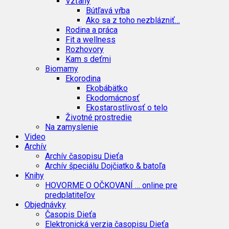
Vzťahy
Bútľavá vŕba
Ako sa z toho nezblázniť…
Rodina a práca
Fit a wellness
Rozhovory
Kam s deťmi
Biomamy
Ekorodina
Ekobábätko
Ekodomácnosť
Ekostarostlivosť o telo
Životné prostredie
Na zamyslenie
Video
Archív
Archív časopisu Dieťa
Archív špeciálu Dojčiatko & batoľa
Knihy
HOVORME O OČKOVANÍ … online pre
predplatiteľov
Objednávky
Časopis Dieťa
Elektronická verzia časopisu Dieťa