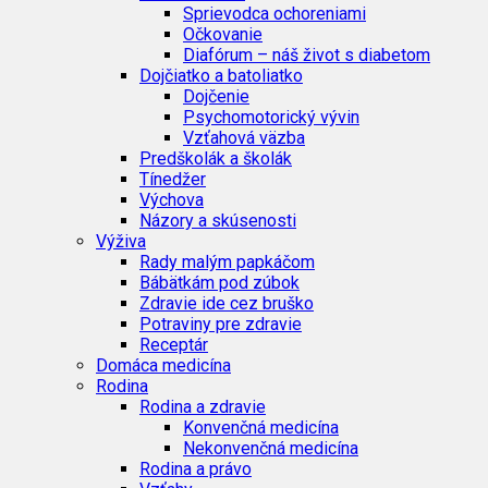
Sprievodca ochoreniami
Očkovanie
Diafórum – náš život s diabetom
Dojčiatko a batoliatko
Dojčenie
Psychomotorický vývin
Vzťahová väzba
Predškolák a školák
Tínedžer
Výchova
Názory a skúsenosti
Výživa
Rady malým papkáčom
Bábätkám pod zúbok
Zdravie ide cez bruško
Potraviny pre zdravie
Receptár
Domáca medicína
Rodina
Rodina a zdravie
Konvenčná medicína
Nekonvenčná medicína
Rodina a právo