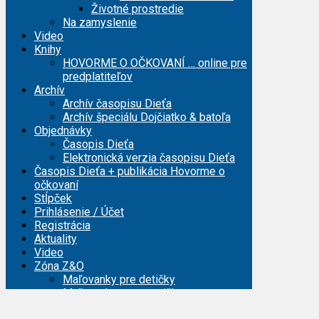
Životné prostredie
Na zamyslenie
Video
Knihy
HOVORME O OČKOVANÍ … online pre
predplatiteľov
Archív
Archív časopisu Dieťa
Archív špeciálu Dojčiatko & batoľa
Objednávky
Časopis Dieťa
Elektronická verzia časopisu Dieťa
Časopis Dieťa + publikácia Hovorme o
očkovaní
Stĺpček
Prihlásenie / Účet
Registrácia
Aktuality
Video
Zóna Z&O
Maľovanky pre detičky
Maľovanky pre mamičky
Registrácia