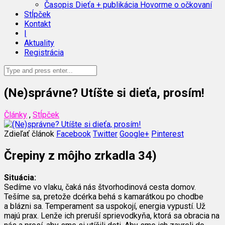
Časopis Dieťa + publikácia Hovorme o očkovaní
Stĺpček
Kontakt
|
Aktuality
Registrácia
(Ne)správne? Utíšte si dieťa, prosím!
Články
,
Stĺpček
Zdieľať článok
Facebook
Twitter
Google+
Pinterest
Črepiny z môjho zrkadla 34)
Situácia:
Sedíme vo vlaku, čaká nás štvorhodinová cesta domov.
Tešíme sa, pretože dcérka behá s kamarátkou po chodbe
a blázni sa. Temperament sa uspokojí, energia vypustí. Už
majú prax. Lenže ich preruší sprievodkyňa, ktorá sa obracia na