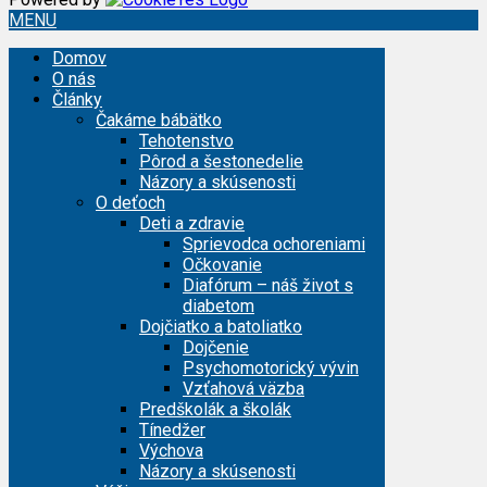
MENU
Domov
O nás
Články
Čakáme bábätko
Tehotenstvo
Pôrod a šestonedelie
Názory a skúsenosti
O deťoch
Deti a zdravie
Sprievodca ochoreniami
Očkovanie
Diafórum – náš život s
diabetom
Dojčiatko a batoliatko
Dojčenie
Psychomotorický vývin
Vzťahová väzba
Predškolák a školák
Tínedžer
Výchova
Názory a skúsenosti