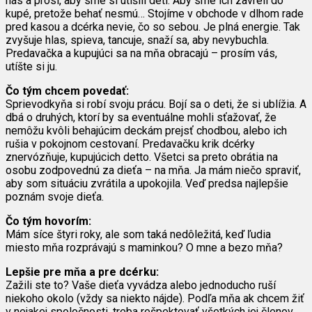
nás a prosí, aby sme si utíšili deti. Aby sme ich zavreli do
kupé, pretože behať nesmú… Stojíme v obchode v dlhom rade
pred kasou a dcérka nevie, čo so sebou. Je plná energie. Tak
zvyšuje hlas, spieva, tancuje, snaží sa, aby nevybuchla.
Predavačka a kupujúci sa na mňa obracajú – prosím vás,
utíšte si ju.
Čo tým chcem povedať:
Sprievodkyňa si robí svoju prácu. Bojí sa o deti, že si ublížia. A
dbá o druhých, ktorí by sa eventuálne mohli sťažovať, že
nemôžu kvôli behajúcim deckám prejsť chodbou, alebo ich
rušia v pokojnom cestovaní. Predavačku krik dcérky
znervózňuje, kupujúcich detto. Všetci sa preto obrátia na
osobu zodpovednú za dieťa – na mňa. Ja mám niečo spraviť,
aby som situáciu zvrátila a upokojila. Veď predsa najlepšie
poznám svoje dieťa.
Čo tým hovorím:
Mám síce štyri roky, ale som taká nedôležitá, keď ľudia
miesto mňa rozprávajú s maminkou? O mne a bezo mňa?
Lepšie pre mňa a pre dcérku:
Zažili ste to? Vaše dieťa vyvádza alebo jednoducho ruší
niekoho okolo (vždy sa niekto nájde). Podľa mňa ak chcem žiť
v nejakej spoločnosti, treba rešpektovať všetkých jej členov.