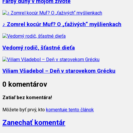
Farby dúhy v mojom živote
♪ Zomrel kocúr Muf? O „ťaživých“ myšlienkach
Vedomý rodič, šťastné dieťa
Viliam Všadebol – Deň v starovekom Grécku
0 komentárov
Zatiaľ bez komentára!
Môžete byť prvý, kto
komentuje tento článok
Zanechať komentár