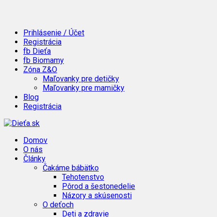
Prihlásenie / Účet
Registrácia
fb Dieťa
fb Biomamy
Zóna Z&O
Maľovanky pre detičky
Maľovanky pre mamičky
Blog
Registrácia
Domov
O nás
Články
Čakáme bábätko
Tehotenstvo
Pôrod a šestonedelie
Názory a skúsenosti
O deťoch
Deti a zdravie