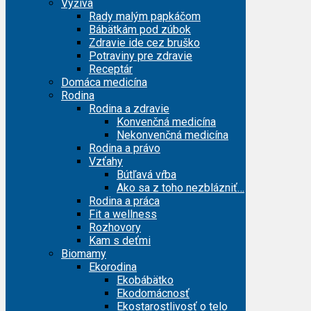
Výživa
Rady malým papkáčom
Bábätkám pod zúbok
Zdravie ide cez bruško
Potraviny pre zdravie
Receptár
Domáca medicína
Rodina
Rodina a zdravie
Konvenčná medicína
Nekonvenčná medicína
Rodina a právo
Vzťahy
Bútľavá vŕba
Ako sa z toho nezblázniť…
Rodina a práca
Fit a wellness
Rozhovory
Kam s deťmi
Biomamy
Ekorodina
Ekobábätko
Ekodomácnosť
Ekostarostlivosť o telo