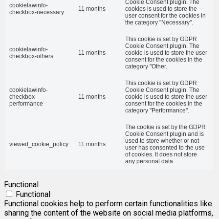
Cookie Consent plugin. The
cookielawinfo-
11 months
cookies is used to store the
checkbox-necessary
user consent for the cookies in
the category "Necessary".
This cookie is set by GDPR
Cookie Consent plugin. The
cookielawinfo-
11 months
cookie is used to store the user
checkbox-others
consent for the cookies in the
category "Other.
This cookie is set by GDPR
cookielawinfo-
Cookie Consent plugin. The
checkbox-
11 months
cookie is used to store the user
performance
consent for the cookies in the
category "Performance".
The cookie is set by the GDPR
Cookie Consent plugin and is
used to store whether or not
viewed_cookie_policy
11 months
user has consented to the use
of cookies. It does not store
any personal data.
Functional
Functional
Functional cookies help to perform certain functionalities like
sharing the content of the website on social media platforms,