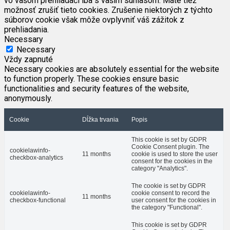
vo vašom prehliadači iba s vaším súhlasom. Máte tiež
možnosť zrušiť tieto cookies. Zrušenie niektorých z týchto
súborov cookie však môže ovplyvniť váš zážitok z
prehliadania.
Necessary
Necessary
Vždy zapnuté
Necessary cookies are absolutely essential for the website
to function properly. These cookies ensure basic
functionalities and security features of the website,
anonymously.
Cookie
Dĺžka trvania
Popis
This cookie is set by GDPR
Cookie Consent plugin. The
cookielawinfo-
11 months
cookie is used to store the user
checkbox-analytics
consent for the cookies in the
category "Analytics".
The cookie is set by GDPR
cookielawinfo-
cookie consent to record the
11 months
checkbox-functional
user consent for the cookies in
the category "Functional".
This cookie is set by GDPR