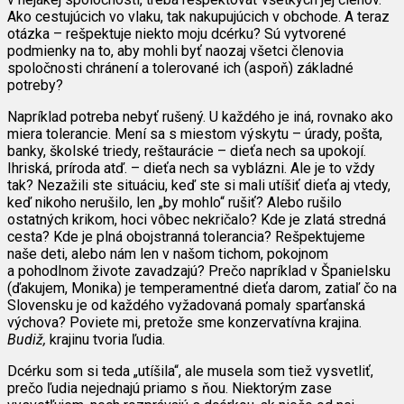
Ako cestujúcich vo vlaku, tak nakupujúcich v obchode. A teraz
otázka – rešpektuje niekto moju dcérku? Sú vytvorené
podmienky na to, aby mohli byť naozaj všetci členovia
spoločnosti chránení a tolerované ich (aspoň) základné
potreby?
Napríklad potreba nebyť rušený. U každého je iná, rovnako ako
miera tolerancie. Mení sa s miestom výskytu – úrady, pošta,
banky, školské triedy, reštaurácie – dieťa nech sa upokojí.
Ihriská, príroda atď. – dieťa nech sa vyblázni. Ale je to vždy
tak? Nezažili ste situáciu, keď ste si mali utíšiť dieťa aj vtedy,
keď nikoho nerušilo, len „by mohlo“ rušiť? Alebo rušilo
ostatných krikom, hoci vôbec nekričalo? Kde je zlatá stredná
cesta? Kde je plná obojstranná tolerancia? Rešpektujeme
naše deti, alebo nám len v našom tichom, pokojnom
a pohodlnom živote zavadzajú? Prečo napríklad v Španielsku
(ďakujem, Monika) je temperamentné dieťa darom, zatiaľ čo na
Slovensku je od každého vyžadovaná pomaly sparťanská
výchova? Poviete mi, pretože sme konzervatívna krajina.
Budiž,
krajinu tvoria ľudia.
Dcérku som si teda „utíšila“, ale musela som tiež vysvetliť,
prečo ľudia nejednajú priamo s ňou. Niektorým zase