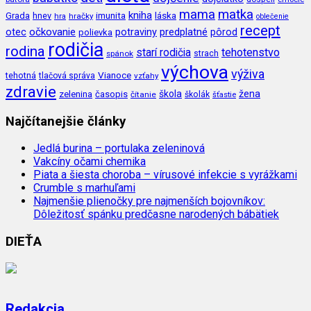
mama
matka
kniha
imunita
láska
Grada
hnev
hra
hračky
oblečenie
recept
očkovanie
potraviny
predplatné
otec
pôrod
polievka
rodičia
rodina
tehotenstvo
starí rodičia
spánok
strach
výchova
výživa
Vianoce
tehotná
tlačová správa
vzťahy
zdravie
škola
žena
zelenina
časopis
čítanie
školák
šťastie
Najčítanejšie články
Jedlá burina – portulaka zeleninová
Vakcíny očami chemika
Piata a šiesta choroba – vírusové infekcie s vyrážkami
Crumble s marhuľami
Najmenšie plienočky pre najmenších bojovníkov:
Dôležitosť spánku predčasne narodených bábätiek
DIEŤA
Redakcia