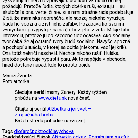
vysvetľujem, nech rozprávajú s dcérkou, ak niečo od nej
požadujú. Pretože ľudia, ktorých dcérka ruší, existujú – sú
skutoční a ona, verte, či nie, si s nimi strašne rada podebatuje.
Zistí, že maminka nepreháňa, ale naozaj niekoho vyrušuje.
Rada ho spozná a zistí jeho záľuby. Pozabáva ho svojimi
výmyslami, povypytuje sa na čo-to z jeho života. Miluje túto
interakciu, pretože ju od každého tiež očakáva. Ako sociálny
tvor čaká, že aj ostatné tvory budú sociálne. Navyše spozná
a pochopí situáciu, v ktorej sa ocitla (niekomu vadí jej krik).
Ona totiž nekričí naschvál. Nechce nikoho rušiť. Huláka,
pretože potrebuje vypustiť paru. Ak to nepôjde v obchode,
hneď dostane nápad, kde to prosto pôjde.
Mama Žaneta
Foto autorka
Sledujte seriál mamy Žanety. Každý týždeň
pribúda na
www.dieta.sk
nová časť.
Čítajte aj seriál
Alžbetka a jej svet –
Z opačného brehu.
Každú stredu pribudne nová časť.
Tags
dieťa
rešpekt
rodičia
výchova
Predchádzajúci článok
Alžbetkin odkaz: Potrebujem sa cítiť