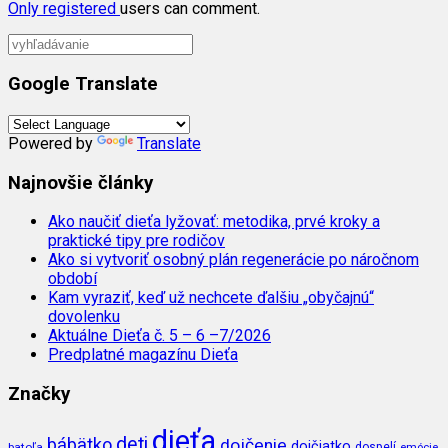
Only
registered
users can comment.
Google Translate
Powered by
Translate
Najnovšie články
Ako naučiť dieťa lyžovať: metodika, prvé kroky a
praktické tipy pre rodičov
Ako si vytvoriť osobný plán regenerácie po náročnom
období
Kam vyraziť, keď už nechcete ďalšiu „obyčajnú“
dovolenku
Aktuálne Dieťa č. 5 – 6 –7/2026
Predplatné magazínu Dieťa
Značky
dieťa
deti
bábätko
dojčenie
dojčiatko
batoľa
dospelí
emócie