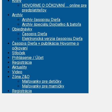
Knihy
HOVORME O OČKOVANÍ … online pre
predplatiteľov
Archív
Archív časopisu Dieťa
Archív špeciálu Dojčiatko & batoľa
Objednávky
Časopis Dieťa
Elektronická verzia časopisu Dieťa
Časopis Dieťa + publikácia Hovorme o
očkovaní
Stĺpček
Prihlásenie / Účet
Registrácia
Aktuality
Video
Zóna Z&O
Maľovanky pre detičky
Maľovanky pre mamičky
Registrácia