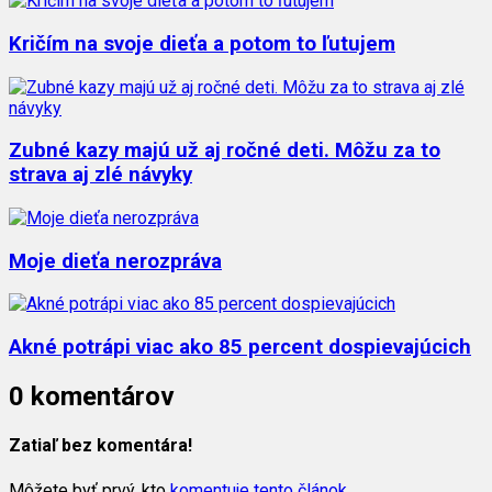
Kričím na svoje dieťa a potom to ľutujem
Zubné kazy majú už aj ročné deti. Môžu za to
strava aj zlé návyky
Moje dieťa nerozpráva
Akné potrápi viac ako 85 percent dospievajúcich
0 komentárov
Zatiaľ bez komentára!
Môžete byť prvý, kto
komentuje tento článok