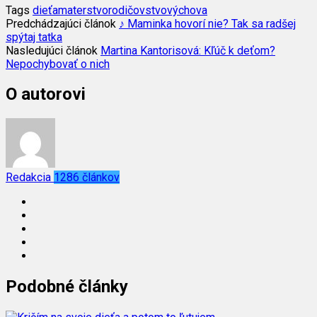
Tags
dieťa
materstvo
rodičovstvo
výchova
Predchádzajúci článok
♪ Maminka hovorí nie? Tak sa radšej
spýtaj tatka
Nasledujúci článok
Martina Kantorisová: Kľúč k deťom?
Nepochybovať o nich
O autorovi
Redakcia
1286 článkov
Podobné články