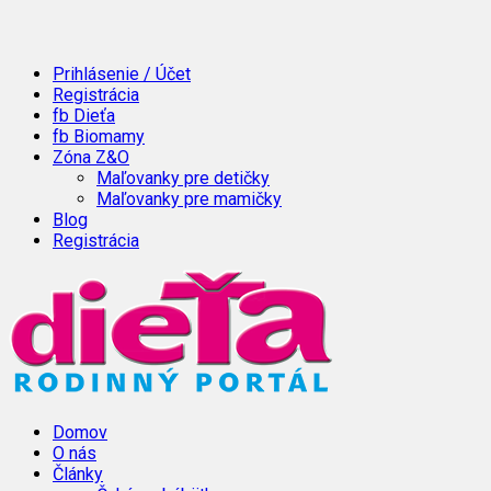
Prihlásenie / Účet
Registrácia
fb Dieťa
fb Biomamy
Zóna Z&O
Maľovanky pre detičky
Maľovanky pre mamičky
Blog
Registrácia
Domov
O nás
Články