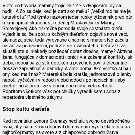
Viete čo hovoria maminy trojičiek? Že s dvojičkami by sa
nudili. A čo sa deje, keď je detí ako maku? „Veľká rodina nie je
katastrofa.“ Pod týmto názvom jeden ruský týždenník pred pár
rokmi opísal skúsenosť rodenej Moskovčanky Mariny
Solovejovej. Ako 44-ročná porodila svoje šestnáste dieťa.
Vyjadrila sa, že spolu s každým dieťaťom objavila nové veci,
ale naozajstne, teda vyrovnane a naplno si materstvo začala
užívať až po narodení, podržte sa, dvanásteho dieťaťa! Ozaj,
skúsili ste si niekedy pozliepať obraz dnešnej mamy? Aktívna
žena, fungujúca v domácnosti i práci, vie zažehnať konflikty, ak
treba, nebojí sa zájsť k detskému psychológovi a elegantne
dokáže zapriahnuť aj babičky. A sme doma. Ako všetko stíhali
ony, keď mali nás? Materská bola kratšia, jednorazové plienky
neboli, vyčkávali v radoch v obchodoch, po nociach šili, aby
ušetrili, no aj preto, že v obchodoch toho veľa nebolo.
Popritom všetkom však potichučky vyradili samu seba z
repertoára vlastného záujmu.
Stop kultu dieťaťa
Keď novinárka Lenore Skenazy nechala svojho deväťročného
syna, aby sa metrom dopravil domov sám, vyslúžila si status
najhoršej matky na svete a z chlapcovho dobrodružstva