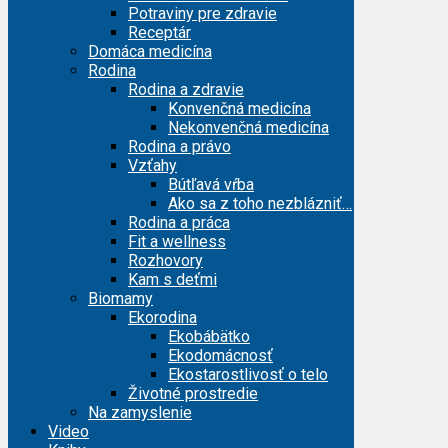
Potraviny pre zdravie
Receptár
Domáca medicína
Rodina
Rodina a zdravie
Konvenčná medicína
Nekonvenčná medicína
Rodina a právo
Vzťahy
Bútľavá vŕba
Ako sa z toho nezblázniť…
Rodina a práca
Fit a wellness
Rozhovory
Kam s deťmi
Biomamy
Ekorodina
Ekobábätko
Ekodomácnosť
Ekostarostlivosť o telo
Životné prostredie
Na zamyslenie
Video