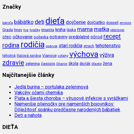
Značky
dieťa
deti
bábätko
dojčenie
dojčiatko
batoľa
dospelí
emócie
mama
matka
kniha
imunita
láska
Grada
hnev
hra
hračky
oblečenie
recept
očkovanie
potraviny
predplatné
otec
pôrod
polievka
rodičia
rodina
tehotenstvo
starí rodičia
spánok
strach
výchova
výživa
Vianoce
tehotná
tlačová správa
vzťahy
zdravie
škola
žena
zelenina
časopis
čítanie
školák
šťastie
Najčítanejšie články
Jedlá burina – portulaka zeleninová
Vakcíny očami chemika
Piata a šiesta choroba – vírusové infekcie s vyrážkami
Najmenšie plienočky pre najmenších bojovníkov:
Dôležitosť spánku predčasne narodených bábätiek
Deti a nahota
DIEŤA