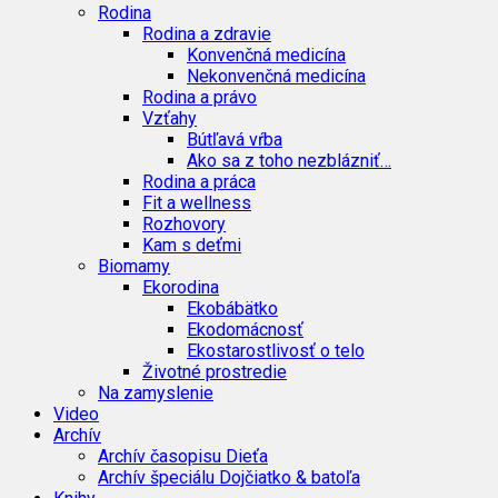
Rodina
Rodina a zdravie
Konvenčná medicína
Nekonvenčná medicína
Rodina a právo
Vzťahy
Bútľavá vŕba
Ako sa z toho nezblázniť…
Rodina a práca
Fit a wellness
Rozhovory
Kam s deťmi
Biomamy
Ekorodina
Ekobábätko
Ekodomácnosť
Ekostarostlivosť o telo
Životné prostredie
Na zamyslenie
Video
Archív
Archív časopisu Dieťa
Archív špeciálu Dojčiatko & batoľa