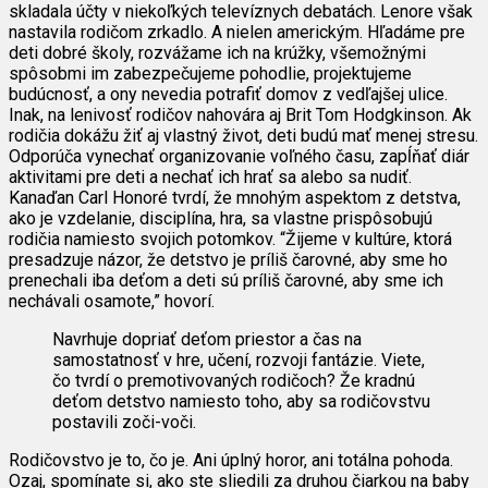
skladala účty v niekoľkých televíznych debatách. Lenore však
nastavila rodičom zrkadlo. A nielen americkým. Hľadáme pre
deti dobré školy, rozvážame ich na krúžky, všemožnými
spôsobmi im zabezpečujeme pohodlie, projektujeme
budúcnosť, a ony nevedia potrafiť domov z vedľajšej ulice.
Inak, na lenivosť rodičov nahovára aj Brit Tom Hodgkinson. Ak
rodičia dokážu žiť aj vlastný život, deti budú mať menej stresu.
Odporúča vynechať organizovanie voľného času, zapĺňať diár
aktivitami pre deti a nechať ich hrať sa alebo sa nudiť.
Kanaďan Carl Honoré tvrdí, že mnohým aspektom z detstva,
ako je vzdelanie, disciplína, hra, sa vlastne prispôsobujú
rodičia namiesto svojich potomkov. “Žijeme v kultúre, ktorá
presadzuje názor, že detstvo je príliš čarovné, aby sme ho
prenechali iba deťom a deti sú príliš čarovné, aby sme ich
nechávali osamote,” hovorí.
Navrhuje dopriať deťom priestor a čas na
samostatnosť v hre, učení, rozvoji fantázie. Viete,
čo tvrdí o premotivovaných rodičoch? Že kradnú
deťom detstvo namiesto toho, aby sa rodičovstvu
postavili zoči-voči.
Rodičovstvo je to, čo je. Ani úplný horor, ani totálna pohoda.
Ozaj, spomínate si, ako ste sliedili za druhou čiarkou na baby