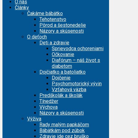
O nás
Články
Čakáme bábätko
Tehotenstvo
Pôrod a šestonedelie
Názory a skúsenosti
O deťoch
Deti a zdravie
Sprievodca ochoreniami
Očkovanie
Diafórum – náš život s
diabetom
Dojčiatko a batoliatko
Dojčenie
Psychomotorický vývin
Vzťahová väzba
Predškolák a školák
Tínedžer
Výchova
Názory a skúsenosti
Výživa
Rady malým papkáčom
Bábätkám pod zúbok
Zdravie ide cez bruško