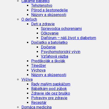
Čakáme bábätko
Tehotenstvo
Pôrod a šestonedelie
Názory a skúsenosti
O deťoch
Deti a zdravie
Sprievodca ochoreniami
Očkovanie
Diafórum – náš život s diabetom
Dojčiatko a batoliatko
Dojčenie
Psychomotorický vývin
Vzťahová väzba
Predškolák a školák
Tínedžer
Výchova
Názory a skúsenosti
Výživa
Rady malým papkáčom
Bábätkám pod zúbok
Zdravie ide cez bruško
Potraviny pre zdravie
Receptár
Domáca medicína