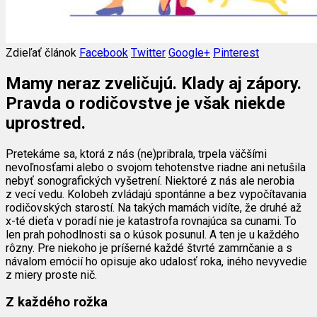
Zdieľať článok
Facebook
Twitter
Google+
Pinterest
Mamy neraz zveličujú. Klady aj zápory.
Pravda o rodičovstve je však niekde
uprostred.
Pretekáme sa, ktorá z nás (ne)pribrala, trpela väčšími
nevoľnosťami alebo o svojom tehotenstve riadne ani netušila
nebyť sonografických vyšetrení. Niektoré z nás ale nerobia
z vecí vedu. Kolobeh zvládajú spontánne a bez vypočítavania
rodičovských starostí. Na takých mamách vidíte, že druhé až
x-té dieťa v poradí nie je katastrofa rovnajúca sa cunami. To
len prah pohodlnosti sa o kúsok posunul. A ten je u každého
rôzny. Pre niekoho je príšerné každé štvrté zamrnčanie a s
návalom emócií ho opisuje ako udalosť roka, iného nevyvedie
z miery proste nič.
Z každého rožka