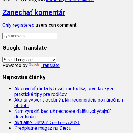
Zanechať komentár
Only
registered
users can comment.
Google Translate
Powered by
Translate
Najnovšie články
Ako naučiť dieťa lyžovať: metodika, prvé kroky a
praktické tipy pre rodičov
Ako si vytvoriť osobný plán regenerácie po náročnom
období
Kam vyraziť, keď už nechcete ďalšiu „obyčajnú“
dovolenku
Aktuálne Dieťa č. 5 – 6 –7/2026
Predplatné magazínu Dieťa