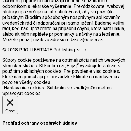
žiadnom prípade nenahrádzajú osobnú konzultáciu s
odborníkom a lekárske vyšetrenie. Prevádzkovateľ webovej
stránky upozorňuje na túto skutočnosť, aby sa predišlo
prípadným škodám spôsobeným nesprávnym aplikovaním
uvedených rád či odporúčaní pri samoliečení. Budeme veľmi
radi, keď nás upozorníte na prípadnú chybu, ktorá nám unikla,
alebo ak nám napíšete pripomienky a návrhy na zlepšenie.
Môžete použiť mailovú adresu redakcia@dieta.sk.
© 2018 PRO LIBERTATE Publishing, s. r. o.
Súbory cookie používame na optimalizáciu našich webových
stránok a služieb. Kliknutím na „Prijať“ vyjadrujete súhlas s
použitím základných cookies. Pre povolenie viac cookies,
ktoré nám pomáhajú pri prevádzke kliknite na nastavenia a
povoľte všetky cookies.
Nastavanie cookies
Súhlasím so všetkým
Odmietam
Spravovať cookies
Close
Prehľad ochrany osobných údajov