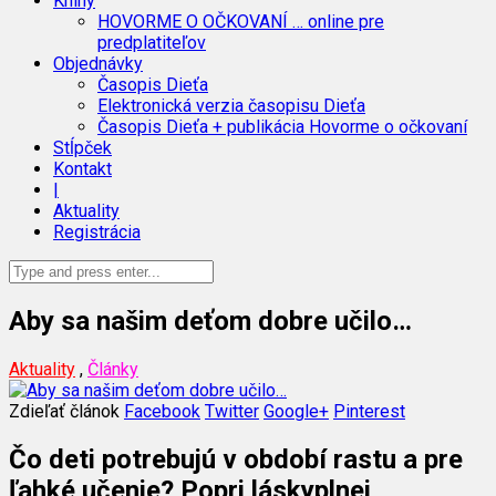
Knihy
HOVORME O OČKOVANÍ … online pre
predplatiteľov
Objednávky
Časopis Dieťa
Elektronická verzia časopisu Dieťa
Časopis Dieťa + publikácia Hovorme o očkovaní
Stĺpček
Kontakt
|
Aktuality
Registrácia
Aby sa našim deťom dobre učilo…
Aktuality
,
Články
Zdieľať článok
Facebook
Twitter
Google+
Pinterest
Čo deti potrebujú v období rastu a pre
ľahké učenie? Popri láskyplnej