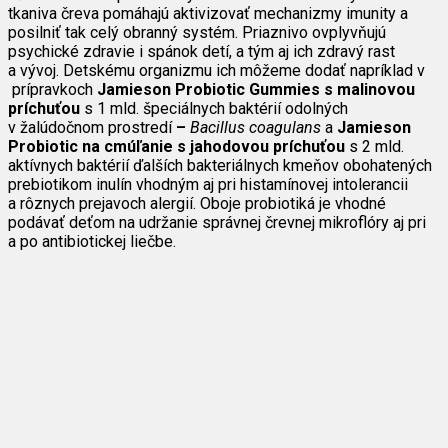
tkaniva čreva pomáhajú aktivizovať mechanizmy imunity a
posilniť tak celý obranný systém. Priaznivo ovplyvňujú
psychické zdravie i spánok detí, a tým aj ich zdravý rast
a vývoj. Detskému organizmu ich môžeme dodať napríklad v
prípravkoch
Jamieson Probiotic Gummies s malinovou
príchuťou
s 1 mld. špeciálnych baktérií odolných
v žalúdočnom prostredí
–
Bacillus coagulans
a
Jamieson
Probiotic na cmúľanie s jahodovou príchuťou
s 2 mld.
aktívnych baktérií ďalších bakteriálnych kmeňov obohatených
prebiotikom inulín vhodným aj pri histamínovej intolerancii
a rôznych prejavoch alergií. Oboje probiotiká je vhodné
podávať deťom na udržanie správnej črevnej mikroflóry aj pri
a po antibiotickej liečbe.