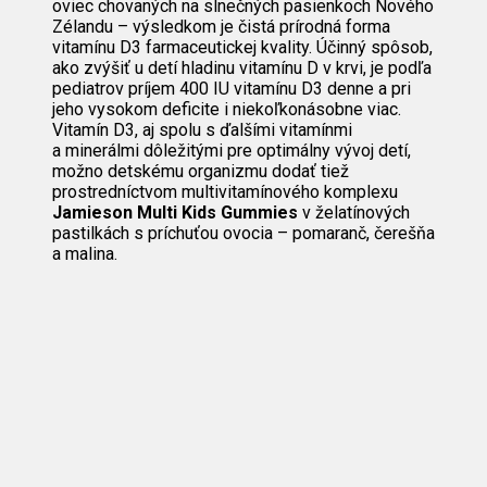
oviec chovaných na slnečných pasienkoch Nového
Zélandu – výsledkom je čistá prírodná forma
vitamínu D3 farmaceutickej kvality. Účinný spôsob,
ako zvýšiť u detí hladinu vitamínu D v krvi, je podľa
pediatrov príjem 400 IU vitamínu D3 denne a pri
jeho vysokom deficite i niekoľkonásobne viac.
Vitamín D3, aj spolu s ďalšími vitamínmi
a minerálmi dôležitými pre optimálny vývoj detí,
možno detskému organizmu dodať tiež
prostredníctvom multivitamínového komplexu
Jamieson Multi Kids Gummies
v želatínových
pastilkách s príchuťou ovocia – pomaranč, čerešňa
a malina.