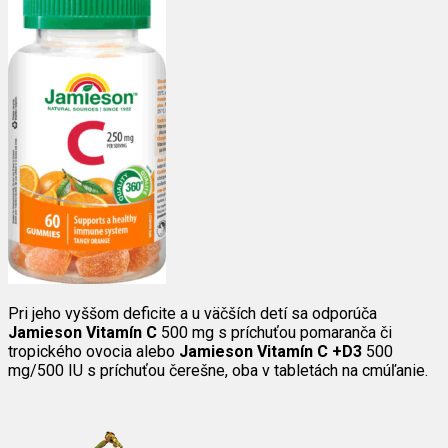
Pri jeho vyššom deficite a u väčších detí sa odporúča
Jamieson Vitamín C
500 mg s príchuťou pomaranča či
tropického ovocia alebo
Jamieson Vitamín C +D3
500
mg/500 IU s príchuťou čerešne, oba v tabletách na cmúľanie.