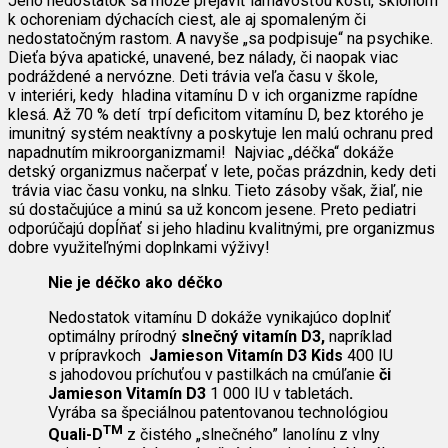
Jeho nedostatok sa môže prejaviť lámavosťou kostí, sklonom
k ​​ochoreniam dýchacích ciest, ale aj spomaleným či
nedostatočným rastom. A navyše „sa podpisuje“ na psychike.
Dieťa býva apatické, unavené, bez nálady, či naopak viac
podráždené a nervózne. Deti trávia veľa času v škole,
v interiéri, kedy hladina vitamínu D v ich organizme rapídne
klesá. Až 70 % detí trpí deficitom vitamínu D, bez ktorého je
imunitný systém neaktívny a poskytuje len malú ochranu pred
napadnutím mikroorganizmami! Najviac „déčka“ dokáže
detský organizmus načerpať v lete, počas prázdnin, kedy deti
trávia viac času vonku, na slnku. Tieto zásoby však, žiaľ, nie
sú dostačujúce a minú sa už koncom jesene. Preto pediatri
odporúčajú dopĺňať si jeho hladinu kvalitnými, pre organizmus
dobre využiteľnými doplnkami výživy!
Nie je déčko ako déčko
Nedostatok vitamínu D dokáže vynikajúco doplniť
optimálny prírodný
slnečný vitamín D3,
napríklad
v prípravkoch
Jamieson Vitamín D3 Kids
400 IU
s jahodovou príchuťou v pastilkách na cmúľanie
či
Jamieson Vitamín D3
1 000 IU v tabletách
.
Vyrába sa špeciálnou patentovanou technológiou
TM
Quali-D
z čistého „slnečného” lanolínu z vlny