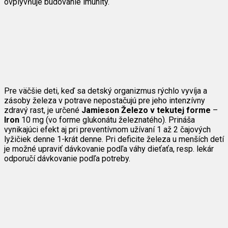
ovplyvňuje budovanie imunity.
Pre väčšie deti, keď sa detský organizmus rýchlo vyvíja a
zásoby železa v potrave nepostačujú pre jeho intenzívny
zdravý rast, je určené
Jamieson Železo v tekutej forme
–
Iron
10 mg (vo forme glukonátu železnatého). Prináša
vynikajúci efekt aj pri preventívnom užívaní 1 až 2 čajových
lyžičiek denne 1-krát denne. Pri deficite železa u menších detí
je možné upraviť dávkovanie podľa váhy dieťaťa, resp. lekár
odporučí dávkovanie podľa potreby.