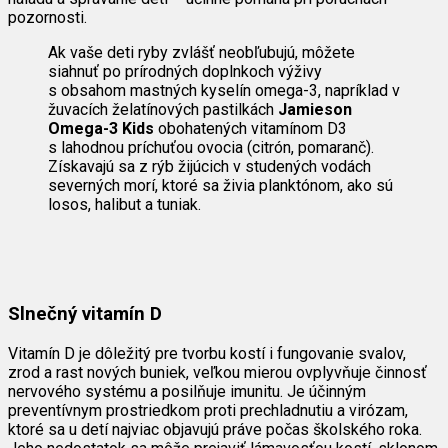
pozornosti.
Ak vaše deti ryby zvlášť neobľubujú, môžete
siahnuť po prírodných doplnkoch výživy
s obsahom mastných kyselín omega-3, napríklad v
žuvacích želatínových pastilkách
Jamieson
Omega-3 Kids
obohatených vitamínom D3
s lahodnou príchuťou ovocia (citrón, pomaranč).
Získavajú sa z rýb žijúcich v studených vodách
severných morí, ktoré sa živia planktónom, ako sú
losos, halibut a tuniak.
Slnečný vitamín D
Vitamín D je dôležitý pre tvorbu kostí i fungovanie svalov,
zrod a rast nových buniek, veľkou mierou ovplyvňuje činnosť
nervového systému a posilňuje imunitu. Je účinným
preventívnym prostriedkom proti prechladnutiu a virózam,
ktoré sa u detí najviac objavujú práve počas školského roka.