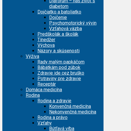
Diafórum – náš život s
diabetom
Dojčiatko a batoliatko
Dojčenie
Psychomotorický vývin
Vzťahová väzba
Predškolák a školák
Tínedžer
Výchova
Názory a skúsenosti
Výživa
Rady malým papkáčom
Bábätkám pod zúbok
Zdravie ide cez bruško
Potraviny pre zdravie
Receptár
Domáca medicína
Rodina
Rodina a zdravie
Konvenčná medicína
Nekonvenčná medicína
Rodina a právo
Vzťahy
Bútľavá vŕba