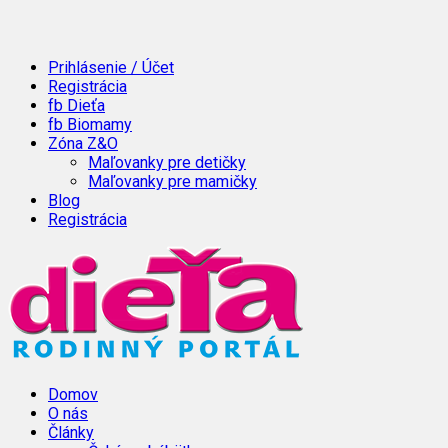
Prihlásenie / Účet
Registrácia
fb Dieťa
fb Biomamy
Zóna Z&O
Maľovanky pre detičky
Maľovanky pre mamičky
Blog
Registrácia
Domov
O nás
Články