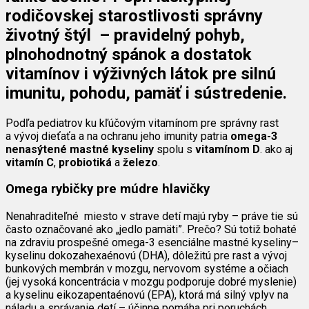
rodičovskej starostlivosti správny
životný štýl – pravidelný pohyb,
plnohodnotný spánok a dostatok
vitamínov i výživných látok pre silnú
imunitu, pohodu, pamäť i sústredenie.
Podľa pediatrov ku kľúčovým vitamínom pre správny rast
a vývoj dieťaťa a na ochranu jeho imunity patria
omega-3
nenasýtené mastné kyseliny
spolu s
vitamínom D
. ako aj
vitamín C
,
probiotiká
a
železo
.
Omega rybičky pre múdre hlavičky
Nenahraditeľné miesto v strave detí majú ryby – práve tie sú
často označované ako „jedlo pamäti”. Prečo? Sú totiž bohaté
na zdraviu prospešné omega-3 esenciálne mastné kyseliny–
kyselinu dokozahexaénovú (DHA), dôležitú pre rast a vývoj
bunkových membrán v mozgu, nervovom systéme a očiach
(jej vysoká koncentrácia v mozgu podporuje dobré myslenie)
a kyselinu eikozapentaénovú (EPA), ktorá má silný vplyv na
náladu a správanie detí – účinne pomáha pri poruchách