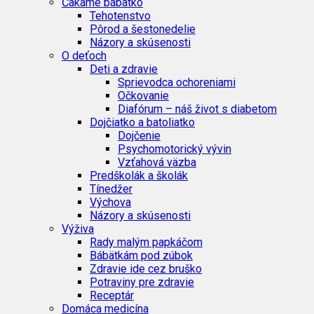
Čakáme bábätko
Tehotenstvo
Pôrod a šestonedelie
Názory a skúsenosti
O deťoch
Deti a zdravie
Sprievodca ochoreniami
Očkovanie
Diafórum – náš život s diabetom
Dojčiatko a batoliatko
Dojčenie
Psychomotorický vývin
Vzťahová väzba
Predškolák a školák
Tínedžer
Výchova
Názory a skúsenosti
Výživa
Rady malým papkáčom
Bábätkám pod zúbok
Zdravie ide cez bruško
Potraviny pre zdravie
Receptár
Domáca medicína