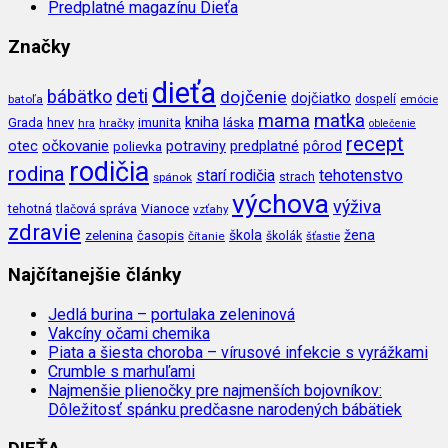
Predplatné magazínu Dieťa
Značky
dieťa
deti
bábätko
dojčenie
dojčiatko
batoľa
dospelí
emócie
mama
matka
kniha
imunita
láska
Grada
hnev
hra
hračky
oblečenie
recept
očkovanie
potraviny
predplatné
otec
pôrod
polievka
rodičia
rodina
tehotenstvo
starí rodičia
spánok
strach
výchova
výživa
Vianoce
tehotná
tlačová správa
vzťahy
zdravie
škola
žena
zelenina
časopis
čítanie
školák
šťastie
Najčítanejšie články
Jedlá burina – portulaka zeleninová
Vakcíny očami chemika
Piata a šiesta choroba – vírusové infekcie s vyrážkami
Crumble s marhuľami
Najmenšie plienočky pre najmenších bojovníkov:
Dôležitosť spánku predčasne narodených bábätiek