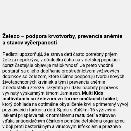
Železo – podpora krvotvorby, prevencia anémie
a stavov vyčerpanosti
Pediatri upozorňujú, že strava detí často potrebný príjem
železa nepokrýva, v dôsledku čoho sa v detskej populácii
čoraz častejšie objavuje málokrvnosť. Je preto vhodné
postarať sa o jeho dopĺňanie prostredníctvom výživových
doplnkov so železom, ktoré účinne podporujú tvorbu nových
životaschopných krviniek a tým i prevenciu anémie
z nedostatku železa. Takýmto je i ďalší osobitý prípravok
vyvinutý výskumným tímom Jamieson,
Multi Kids
multivitamín so železom vo forme cmúľacích tabliet
,
ktorý dohliada na optimálne okysličenie krvi a primeraný vývoj
poznávacích funkcií u detí. Spolu s ďalšími 16 výživnými
látkami prispieva tak k normálnemu rastu detí a zároveň
vďaka antioxidačným účinkom pomáha detskému organizmu
v boji proti bakteriálnym a vírusovým infekciám a priaznivo