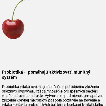
Probiotiká – pomáhajú aktivizovať imunitný
systém
Probiotiká vďaka svojmu jedinečnému prírodnému zloženiu
priaznivo ovplyvňujú rast a množenie prospešných baktérií
v našom tráviacom trakte. Vytvorením podmienok pre správne
zloženie črevnej mikrobioty pôsobia pozitívne na trávenie a
vďaka kontaktu probiotických baktérií s bunkami lymfatického