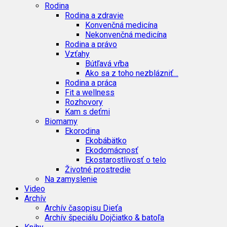
Rodina
Rodina a zdravie
Konvenčná medicína
Nekonvenčná medicína
Rodina a právo
Vzťahy
Bútľavá vŕba
Ako sa z toho nezblázniť…
Rodina a práca
Fit a wellness
Rozhovory
Kam s deťmi
Biomamy
Ekorodina
Ekobábätko
Ekodomácnosť
Ekostarostlivosť o telo
Životné prostredie
Na zamyslenie
Video
Archív
Archív časopisu Dieťa
Archív špeciálu Dojčiatko & batoľa