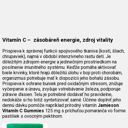
Vitamín C – zásobáreň energie, zdroj vitality
Prispieva k správnej funkcii spojivového tkaniva (kostí, šliach,
chrupaviek), najmä v období intenzívneho rastu detí. Je
dôležitým zdrojom energie a jedinečným prostriedkom na
posilnenie imunitného systému. Keďže pomáha aktivovať
biele krvinky, ktoré hrajú dôležitú úlohu v boji proti chorobám,
organizmus potrebuje mať k dispozícii jeho bohatú zásobu.
Prispieva k ochrane buniek pred oxidačným stresom, znižuje
vyčerpanie a únavu, zvyšuje vstrebávanie železa, podporuje
zdravie ďasien. Telu je potrebné dodávať ho pravidelne,
nedokáže si ho totiž syntetizovať samé. Účinne doplniť jeho
dennú dávku pomôže napríklad prírodný vitamín
Jamieson
Vitamín C Gummies
125 mg s príchuťou pomaranča vo forme
pastiliek s ovocným pektínom.