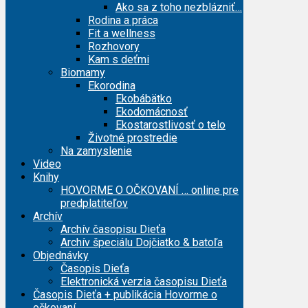
Ako sa z toho nezblázniť…
Rodina a práca
Fit a wellness
Rozhovory
Kam s deťmi
Biomamy
Ekorodina
Ekobábätko
Ekodomácnosť
Ekostarostlivosť o telo
Životné prostredie
Na zamyslenie
Video
Knihy
HOVORME O OČKOVANÍ … online pre
predplatiteľov
Archív
Archív časopisu Dieťa
Archív špeciálu Dojčiatko & batoľa
Objednávky
Časopis Dieťa
Elektronická verzia časopisu Dieťa
Časopis Dieťa + publikácia Hovorme o
očkovaní