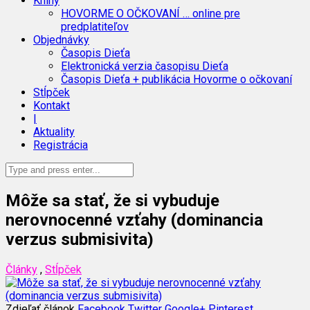
Knihy
HOVORME O OČKOVANÍ … online pre
predplatiteľov
Objednávky
Časopis Dieťa
Elektronická verzia časopisu Dieťa
Časopis Dieťa + publikácia Hovorme o očkovaní
Stĺpček
Kontakt
|
Aktuality
Registrácia
Môže sa stať, že si vybuduje
nerovnocenné vzťahy (dominancia
verzus submisivita)
Články
,
Stĺpček
Zdieľať článok
Facebook
Twitter
Google+
Pinterest