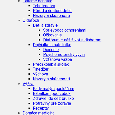
Čakáme bábätko
Tehotenstvo
Pôrod a šestonedelie
Názory a skúsenosti
O deťoch
Deti a zdravie
Sprievodca ochoreniami
Očkovanie
Diafórum – náš život s diabetom
Dojčiatko a batoliatko
Dojčenie
Psychomotorický vývin
Vzťahová väzba
Predškolák a školák
Tínedžer
Výchova
Názory a skúsenosti
Výživa
Rady malým papkáčom
Bábätkám pod zúbok
Zdravie ide cez bruško
Potraviny pre zdravie
Receptár
Domáca medicína