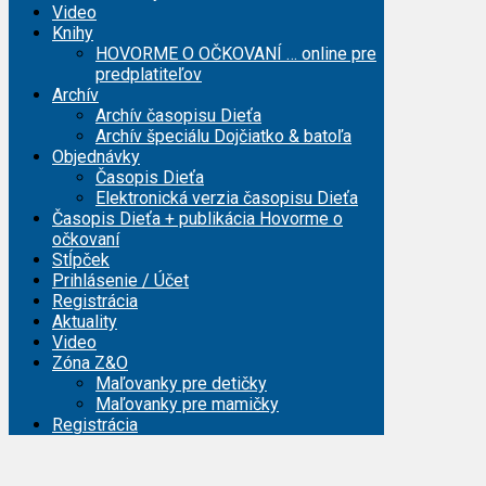
Video
Knihy
HOVORME O OČKOVANÍ … online pre
predplatiteľov
Archív
Archív časopisu Dieťa
Archív špeciálu Dojčiatko & batoľa
Objednávky
Časopis Dieťa
Elektronická verzia časopisu Dieťa
Časopis Dieťa + publikácia Hovorme o
očkovaní
Stĺpček
Prihlásenie / Účet
Registrácia
Aktuality
Video
Zóna Z&O
Maľovanky pre detičky
Maľovanky pre mamičky
Registrácia