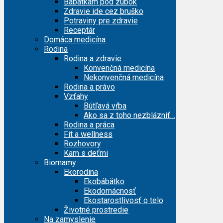
Bábätkám pod zúbok
Zdravie ide cez bruško
Potraviny pre zdravie
Receptár
Domáca medicína
Rodina
Rodina a zdravie
Konvenčná medicína
Nekonvenčná medicína
Rodina a právo
Vzťahy
Bútľavá vŕba
Ako sa z toho nezblázniť…
Rodina a práca
Fit a wellness
Rozhovory
Kam s deťmi
Biomamy
Ekorodina
Ekobábätko
Ekodomácnosť
Ekostarostlivosť o telo
Životné prostredie
Na zamyslenie