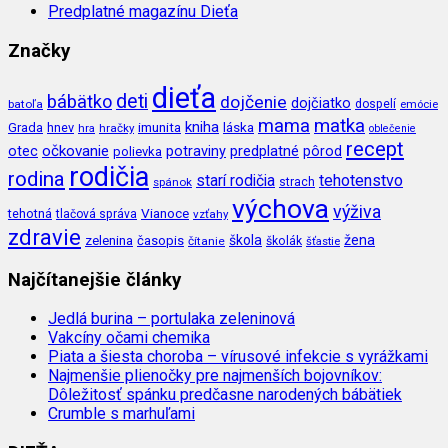
Predplatné magazínu Dieťa
Značky
dieťa
deti
bábätko
dojčenie
dojčiatko
batoľa
dospelí
emócie
mama
matka
kniha
imunita
láska
Grada
hnev
hra
hračky
oblečenie
recept
očkovanie
potraviny
predplatné
otec
pôrod
polievka
rodičia
rodina
tehotenstvo
starí rodičia
spánok
strach
výchova
výživa
Vianoce
tehotná
tlačová správa
vzťahy
zdravie
škola
žena
zelenina
časopis
čítanie
školák
šťastie
Najčítanejšie články
Jedlá burina – portulaka zeleninová
Vakcíny očami chemika
Piata a šiesta choroba – vírusové infekcie s vyrážkami
Najmenšie plienočky pre najmenších bojovníkov:
Dôležitosť spánku predčasne narodených bábätiek
Crumble s marhuľami