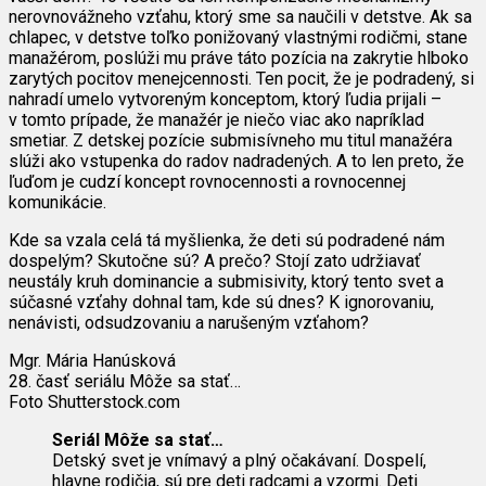
nerovnovážneho vzťahu, ktorý sme sa naučili v detstve. Ak sa
chlapec, v detstve toľko ponižovaný vlastnými rodičmi, stane
manažérom, poslúži mu práve táto pozícia na zakrytie hlboko
zarytých pocitov menejcennosti. Ten pocit, že je podradený, si
nahradí umelo vytvoreným konceptom, ktorý ľudia prijali –
v tomto prípade, že manažér je niečo viac ako napríklad
smetiar. Z detskej pozície submisívneho mu titul manažéra
slúži ako vstupenka do radov nadradených. A to len preto, že
ľuďom je cudzí koncept rovnocennosti a rovnocennej
komunikácie.
Kde sa vzala celá tá myšlienka, že deti sú podradené nám
dospelým? Skutočne sú? A prečo? Stojí zato udržiavať
neustály kruh dominancie a submisivity, ktorý tento svet a
súčasné vzťahy dohnal tam, kde sú dnes? K ignorovaniu,
nenávisti, odsudzovaniu a narušeným vzťahom?
Mgr. Mária Hanúsková
28. časť seriálu Môže sa stať…
Foto Shutterstock.com
Seriál Môže sa stať…
Detský svet je vnímavý a plný očakávaní. Dospelí,
hlavne rodičia, sú pre deti radcami a vzormi. Deti