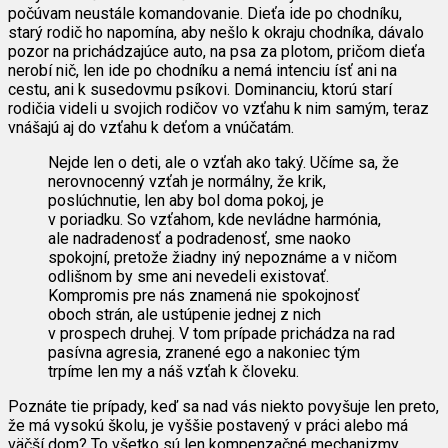
počúvam neustále komandovanie. Dieťa ide po chodníku,
starý rodič ho napomína, aby nešlo k okraju chodníka, dávalo
pozor na prichádzajúce auto, na psa za plotom, pričom dieťa
nerobí nič, len ide po chodníku a nemá intenciu ísť ani na
cestu, ani k susedovmu psíkovi. Dominanciu, ktorú starí
rodičia videli u svojich rodičov vo vzťahu k nim samým, teraz
vnášajú aj do vzťahu k deťom a vnúčatám.
Nejde len o deti, ale o vzťah ako taký. Učíme sa, že
nerovnocenný vzťah je normálny, že krik,
poslúchnutie, len aby bol doma pokoj, je
v poriadku. So vzťahom, kde nevládne harmónia,
ale nadradenosť a podradenosť, sme naoko
spokojní, pretože žiadny iný nepoznáme a v ničom
odlišnom by sme ani nevedeli existovať.
Kompromis pre nás znamená nie spokojnosť
oboch strán, ale ustúpenie jednej z nich
v prospech druhej. V tom prípade prichádza na rad
pasívna agresia, zranené ego a nakoniec tým
trpíme len my a náš vzťah k človeku.
Poznáte tie prípady, keď sa nad vás niekto povyšuje len preto,
že má vysokú školu, je vyššie postavený v práci alebo má
väčší dom? To všetko sú len kompenzačné mechanizmy