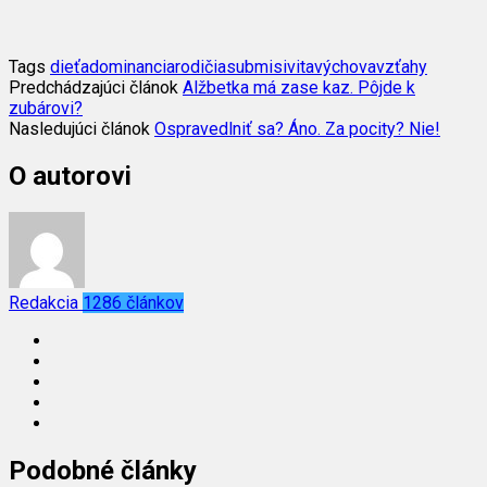
Tags
dieťa
dominancia
rodičia
submisivita
výchova
vzťahy
Predchádzajúci článok
Alžbetka má zase kaz. Pôjde k
zubárovi?
Nasledujúci článok
Ospravedlniť sa? Áno. Za pocity? Nie!
O autorovi
Redakcia
1286 článkov
Podobné články