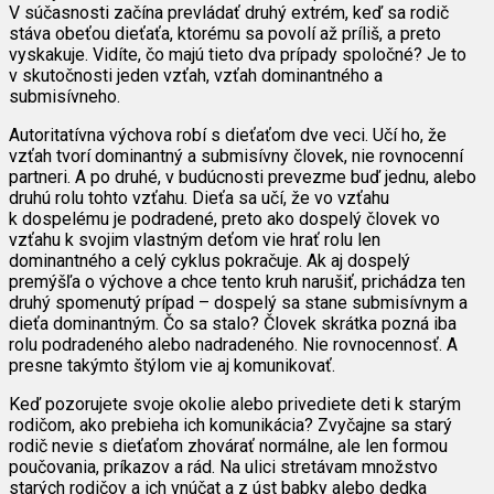
V súčasnosti začína prevládať druhý extrém, keď sa rodič
stáva obeťou dieťaťa, ktorému sa povolí až príliš, a preto
vyskakuje. Vidíte, čo majú tieto dva prípady spoločné? Je to
v skutočnosti jeden vzťah, vzťah dominantného a
submisívneho.
Autoritatívna výchova robí s dieťaťom dve veci. Učí ho, že
vzťah tvorí dominantný a submisívny človek, nie rovnocenní
partneri. A po druhé, v budúcnosti prevezme buď jednu, alebo
druhú rolu tohto vzťahu. Dieťa sa učí, že vo vzťahu
k dospelému je podradené, preto ako dospelý človek vo
vzťahu k svojim vlastným deťom vie hrať rolu len
dominantného a celý cyklus pokračuje. Ak aj dospelý
premýšľa o výchove a chce tento kruh narušiť, prichádza ten
druhý spomenutý prípad – dospelý sa stane submisívnym a
dieťa dominantným. Čo sa stalo? Človek skrátka pozná iba
rolu podradeného alebo nadradeného. Nie rovnocennosť. A
presne takýmto štýlom vie aj komunikovať.
Keď pozorujete svoje okolie alebo privediete deti k starým
rodičom, ako prebieha ich komunikácia? Zvyčajne sa starý
rodič nevie s dieťaťom zhovárať normálne, ale len formou
poučovania, príkazov a rád. Na ulici stretávam množstvo
starých rodičov a ich vnúčat a z úst babky alebo dedka