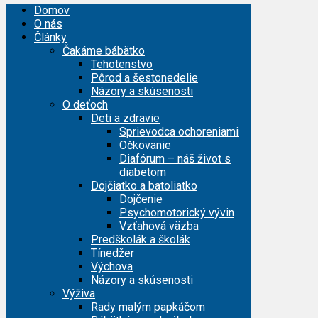
Domov
O nás
Články
Čakáme bábätko
Tehotenstvo
Pôrod a šestonedelie
Názory a skúsenosti
O deťoch
Deti a zdravie
Sprievodca ochoreniami
Očkovanie
Diafórum – náš život s
diabetom
Dojčiatko a batoliatko
Dojčenie
Psychomotorický vývin
Vzťahová väzba
Predškolák a školák
Tínedžer
Výchova
Názory a skúsenosti
Výživa
Rady malým papkáčom