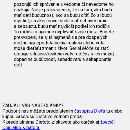
pozorujú ich správanie a vedome či nevedome ho
opakujú. Nie je prekvapením, že na tom, akú budú
mať deti budúcnosť, ako sa budú cítiť, čo si budú
myslieť, na akej úrovni budú mať sebavedomie
a sebaúctu, budú mať najväčší podiel ich rodičia.
To rodičia majú moc ovplyvniť svoje dieťa. Budete
prekvapení, že aj tá najmenšia a pre dospelých
možno najnepodstatnejšia reakcia alebo veta
môže dieťaťu zmeniť život. Seriál
Môže sa stať,
opisuje situácie/reakcie/vety rodičov a ich možný
dopad na budúcnosť, sebadôveru a sebapoňatie
detí.
ZAUJALI VÁS NAŠE ČLÁNKY?
Podporiť nás môžete predplatením
časopisu Dieťa tu
alebo
kúpou časopisu Dieťa vo voľnom predaji.
K predplatnému Dieťaťa získavate ako darček aj
špeciál
Dojčiatko & batoľa.