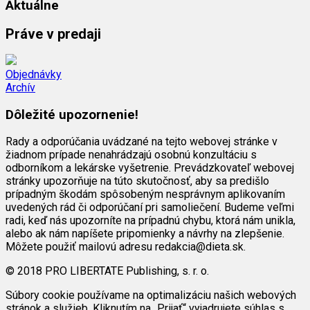
Aktuálne
Práve v predaji
Objednávky
Archív
Dôležité upozornenie!
Rady a odporúčania uvádzané na tejto webovej stránke v
žiadnom prípade nenahrádzajú osobnú konzultáciu s
odborníkom a lekárske vyšetrenie. Prevádzkovateľ webovej
stránky upozorňuje na túto skutočnosť, aby sa predišlo
prípadným škodám spôsobeným nesprávnym aplikovaním
uvedených rád či odporúčaní pri samoliečení. Budeme veľmi
radi, keď nás upozorníte na prípadnú chybu, ktorá nám unikla,
alebo ak nám napíšete pripomienky a návrhy na zlepšenie.
Môžete použiť mailovú adresu redakcia@dieta.sk.
© 2018 PRO LIBERTATE Publishing, s. r. o.
Súbory cookie používame na optimalizáciu našich webových
stránok a služieb. Kliknutím na „Prijať“ vyjadrujete súhlas s