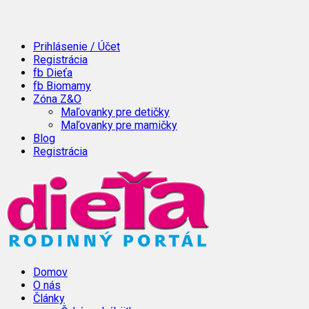
Prihlásenie / Účet
Registrácia
fb Dieťa
fb Biomamy
Zóna Z&O
Maľovanky pre detičky
Maľovanky pre mamičky
Blog
Registrácia
Domov
O nás
Články