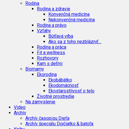
Rodina
Rodina a zdravie
Konvenčná medicína
Nekonvenčná medicína
Rodina a právo
Vzťahy
Bútľavá vŕba
Ako sa z toho nezblázniť…
Rodina a práca
Fit a wellness
Rozhovory
Kam s deťmi
Biomamy
Ekorodina
Ekobábätko
Ekodomácnosť
Ekostarostlivosť o telo
Životné prostredie
Na zamyslenie
Video
Archív
Archív časopisu Dieťa
Archív špeciálu Dojčiatko & batoľa