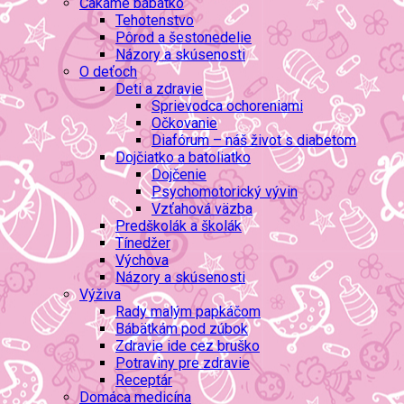
Čakáme bábätko
Tehotenstvo
Pôrod a šestonedelie
Názory a skúsenosti
O deťoch
Deti a zdravie
Sprievodca ochoreniami
Očkovanie
Diafórum – náš život s diabetom
Dojčiatko a batoliatko
Dojčenie
Psychomotorický vývin
Vzťahová väzba
Predškolák a školák
Tínedžer
Výchova
Názory a skúsenosti
Výživa
Rady malým papkáčom
Bábätkám pod zúbok
Zdravie ide cez bruško
Potraviny pre zdravie
Receptár
Domáca medicína