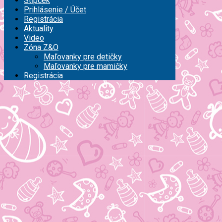
Stĺpček
Prihlásenie / Účet
Registrácia
Aktuality
Video
Zóna Z&O
Maľovanky pre detičky
Maľovanky pre mamičky
Registrácia