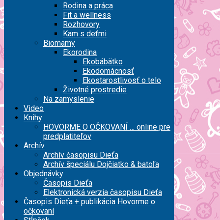
Rodina a práca
Fit a wellness
Rozhovory
Kam s deťmi
Biomamy
Ekorodina
Ekobábätko
Ekodomácnosť
Ekostarostlivosť o telo
Životné prostredie
Na zamyslenie
Video
Knihy
HOVORME O OČKOVANÍ … online pre
predplatiteľov
Archív
Archív časopisu Dieťa
Archív špeciálu Dojčiatko & batoľa
Objednávky
Časopis Dieťa
Elektronická verzia časopisu Dieťa
Časopis Dieťa + publikácia Hovorme o
očkovaní