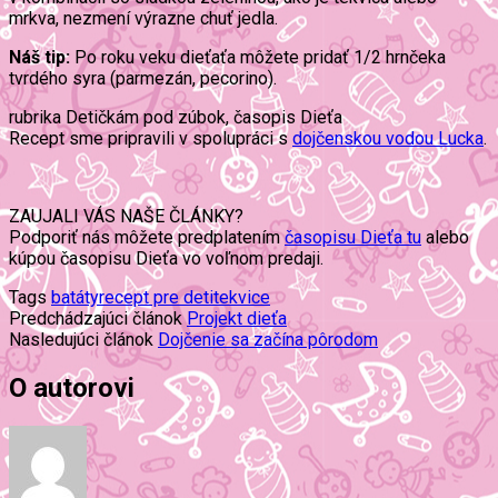
mrkva, nezmení výrazne chuť jedla.
Náš tip:
Po roku veku dieťaťa môžete pridať 1/2 hrnčeka
tvrdého syra (parmezán, pecorino).
rubrika Detičkám pod zúbok, časopis Dieťa
Recept sme pripravili v spolupráci s
dojčenskou vodou Lucka
.
ZAUJALI VÁS NAŠE ČLÁNKY?
Podporiť nás môžete predplatením
časopisu Dieťa tu
alebo
kúpou časopisu Dieťa vo voľnom predaji.
Tags
batáty
recept pre deti
tekvice
Predchádzajúci článok
Projekt dieťa
Nasledujúci článok
Dojčenie sa začína pôrodom
O autorovi