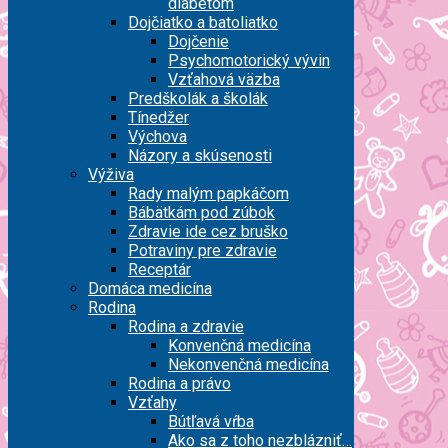
diabetom
Dojčiatko a batoliatko
Dojčenie
Psychomotorický vývin
Vzťahová väzba
Predškolák a školák
Tínedžer
Výchova
Názory a skúsenosti
Výživa
Rady malým papkáčom
Bábätkám pod zúbok
Zdravie ide cez bruško
Potraviny pre zdravie
Receptár
Domáca medicína
Rodina
Rodina a zdravie
Konvenčná medicína
Nekonvenčná medicína
Rodina a právo
Vzťahy
Bútľavá vŕba
Ako sa z toho nezblázniť…