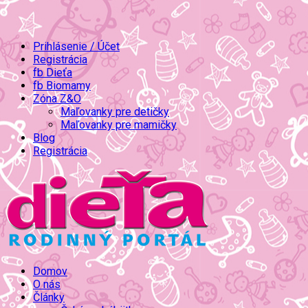
Prihlásenie / Účet
Registrácia
fb Dieťa
fb Biomamy
Zóna Z&O
Maľovanky pre detičky
Maľovanky pre mamičky
Blog
Registrácia
Domov
O nás
Články