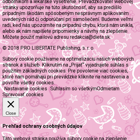
odborníkom a lekárske vyšetrenie. Prevádzkovateľ webovej
stránky upozorňuje na túto skutočnosť, aby sa predišlo
prípadným škodám spôsobeným nesprávnym aplikovaním
uvedených rád či odporúčaní pri samoliečení. Budeme veľmi
radi, keď nás upozorníte na prípadnú chybu, ktorá nám unikla,
alebo ak nám napíšete pripomienky a návrhy na zlepšenie.
Môžete použiť mailovú adresu redakcia@dieta.sk.
© 2018 PRO LIBERTATE Publishing, s. r. o.
Súbory cookie používame na optimalizáciu našich webových
stránok a služieb. Kliknutím na „Prijať“ vyjadrujete súhlas s
použitím základných cookies. Pre povolenie viac cookies,
ktoré nám pomáhajú pri prevádzke kliknite na nastavenia a
povoľte všetky cookies.
Nastavanie cookies
Súhlasím so všetkým
Odmietam
Spravovať cookies
Close
Prehľad ochrany osobných údajov
Táto webová stránka používa súbory cookie na zlepšenie