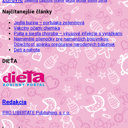
škola
žena
zelenina
časopis
čítanie
školák
šťastie
Najčítanejšie články
Jedlá burina – portulaka zeleninová
Vakcíny očami chemika
Piata a šiesta choroba – vírusové infekcie s vyrážkami
Najmenšie plienočky pre najmenších bojovníkov:
Dôležitosť spánku predčasne narodených bábätiek
Deti a nahota
DIEŤA
Redakcia
PRO LIBERTATE Publishing, s. r. o.