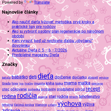
Powered by
Translate
Najnovšie články
Ako naučiť dieťa lyžovať: metodika, prvé kroky a
praktické tipy pre rodičov
Ako si vytvoriť osobný plán regenerácie po náročnom
období
Kam vyraziť, keď už nechcete ďalšiu „obyčajnú“
dovolenku
Aktuálne Dieťa č. 5 – 6 –7/2026
Predplatné magazínu Dieťa
Značky
dieťa
deti
bábätko
dojčenie
dojčiatko
batoľa
dospelí
emócie
mama
matka
kniha
imunita
láska
Grada
hnev
hra
hračky
oblečenie
recept
očkovanie
potraviny
predplatné
otec
pôrod
polievka
rodičia
rodina
tehotenstvo
starí rodičia
spánok
strach
výchova
výživa
Vianoce
tehotná
tlačová správa
vzťahy
zdravie