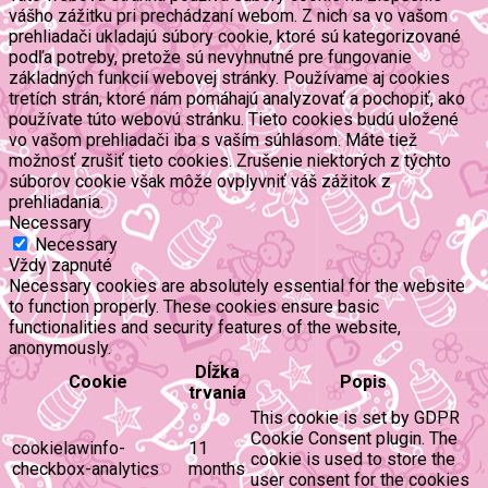
vášho zážitku pri prechádzaní webom. Z nich sa vo vašom
prehliadači ukladajú súbory cookie, ktoré sú kategorizované
podľa potreby, pretože sú nevyhnutné pre fungovanie
základných funkcií webovej stránky. Používame aj cookies
tretích strán, ktoré nám pomáhajú analyzovať a pochopiť, ako
používate túto webovú stránku. Tieto cookies budú uložené
vo vašom prehliadači iba s vaším súhlasom. Máte tiež
možnosť zrušiť tieto cookies. Zrušenie niektorých z týchto
súborov cookie však môže ovplyvniť váš zážitok z
prehliadania.
Necessary
Necessary
Vždy zapnuté
Necessary cookies are absolutely essential for the website
to function properly. These cookies ensure basic
functionalities and security features of the website,
anonymously.
Dĺžka
Cookie
Popis
trvania
This cookie is set by GDPR
Cookie Consent plugin. The
cookielawinfo-
11
cookie is used to store the
checkbox-analytics
months
user consent for the cookies