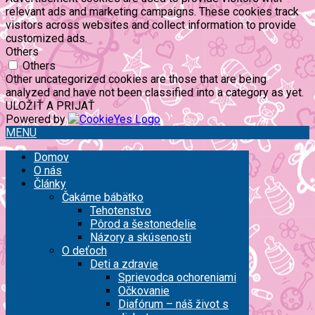
relevant ads and marketing campaigns. These cookies track
visitors across websites and collect information to provide
customized ads.
Others
Others
Other uncategorized cookies are those that are being
analyzed and have not been classified into a category as yet.
ULOŽIŤ A PRIJAŤ
Powered by
MENU
Domov
O nás
Články
Čakáme bábätko
Tehotenstvo
Pôrod a šestonedelie
Názory a skúsenosti
O deťoch
Deti a zdravie
Sprievodca ochoreniami
Očkovanie
Diafórum – náš život s