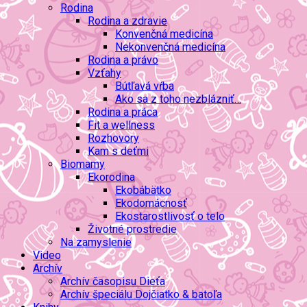
Rodina
Rodina a zdravie
Konvenčná medicína
Nekonvenčná medicína
Rodina a právo
Vzťahy
Bútľavá vŕba
Ako sa z toho nezblázniť…
Rodina a práca
Fit a wellness
Rozhovory
Kam s deťmi
Biomamy
Ekorodina
Ekobábätko
Ekodomácnosť
Ekostarostlivosť o telo
Životné prostredie
Na zamyslenie
Video
Archív
Archív časopisu Dieťa
Archív špeciálu Dojčiatko & batoľa