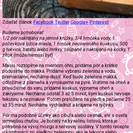
Zdieľať článok
Facebook
Twitter
Google+
Pinterest
Budeme potrebovať:
1/2 pór nakrájaný na jemné krúžky, 3/4 hrnčeka vody, 1
polievková lyžica masla, 1 hrnček neuvareného kuskusu, 500
g tekvice, batátu alebo mrkvy, ošúpané a nakrájané na kocky, 1
žĺtok (môže/nemusí byť)
Maslo roztopíme na miernom ohni, pridáme pór a krátko
podusíme do mäkka. Pridáme vybranú zeleninu a vodu,
premiešame, necháme dusiť. Keď bude zelenina mäkká,
odložíme z plameňa a vymixujeme na pyré. Vrátime na oheň a
privedieme do varu, pridáme kuskus, vypneme oheň a
zakryjeme. Necháme odstáť 3 až 5 minút, kým kuskus nevsaje
tekutinu a nezmäkne. Potom preložíme na plech a pečieme 25
až 35 minút. Necháme vychladnúť a krájame na tyčinky.
Pór ma podobné účinky ako cibuľa alebo cesnak, ale s oveľa
jemnejšou chuťou. Je bohatý na kyselinu listovú, ktorá je
potrebná na vývoj mozgu a nervovej sústavy. V tomto recepte
v kombinácii so sladkou zeleninou, ako je tekvica alebo