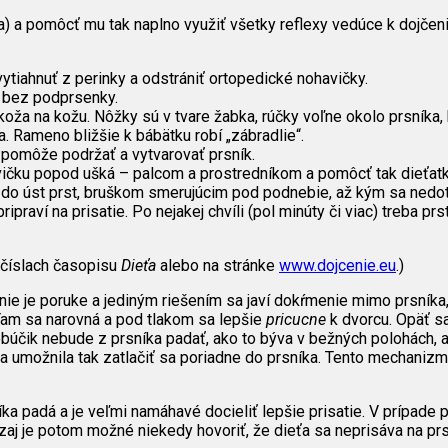
) a pomôcť mu tak naplno využiť všetky reflexy vedúce k dojčeni
vytiahnuť z perinky a odstrániť ortopedické nohavičky.
, bez podprsenky.
oža na kožu. Nôžky sú v tvare žabka, rúčky voľne okolo prsníka, 
a. Rameno bližšie k bábätku robí „zábradlie“.
 pomôže podržať a vytvarovať prsník.
čku popod ušká – palcom a prostredníkom a pomôcť tak dieťatku,
šie do úst prst, bruškom smerujúcim pod podnebie, až kým sa ned
ipraví na prisatie. Po nejakej chvíli (pol minúty či viac) treba pr
 číslach časopisu
Dieťa
alebo na stránke
www.dojcenie.eu
.)
e je poruke a jediným riešením sa javí dokŕmenie mimo prsníka, 
. Tam sa narovná a pod tlakom sa lepšie
pricucne
k dvorcu. Opäť sa
obúčik nebude z prsníka padať, ako to býva v bežných polohách, al
a umožnila tak zatlačiť sa poriadne do prsníka. Tento mechaniz
íka padá a je veľmi namáhavé docieliť lepšie prisatie. V prípad
j je potom možné niekedy hovoriť, že dieťa sa neprisáva na prsní