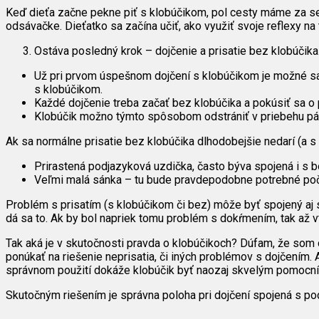
Keď dieťa začne pekne piť s klobúčikom, pol cesty máme za se
odsávačke. Dieťatko sa začína učiť, ako využiť svoje reflexy na t
Ostáva posledný krok – dojčenie a prisatie bez klobúčika
Už pri prvom úspešnom dojčení s klobúčikom je možné sa 
s klobúčikom.
Každé dojčenie treba začať bez klobúčika a pokúsiť sa o 
Klobúčik možno týmto spôsobom odstrániť v priebehu pár
Ak sa normálne prisatie bez klobúčika dlhodobejšie nedarí (a 
Prirastená podjazyková uzdička, často býva spojená i s bol
Veľmi malá sánka – tu bude pravdepodobne potrebné počka
Problém s prisatím (s klobúčikom či bez) môže byť spojený aj 
dá sa to. Ak by bol napriek tomu problém s dokŕmením, tak až v
Tak aká je v skutočnosti pravda o klobúčikoch? Dúfam, že som d
ponúkať na riešenie neprisatia, či iných problémov s dojčením. Ak
správnom použití dokáže klobúčik byť naozaj skvelým pomocník
Skutočným riešením je správna poloha pri dojčení spojená s pod