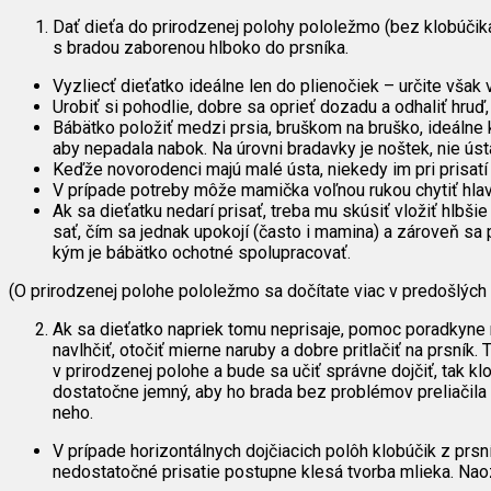
Dať dieťa do prirodzenej polohy pololežmo (bez klobúčika
s bradou zaborenou hlboko do prsníka.
Vyzliecť dieťatko ideálne len do plienočiek – určite však 
Urobiť si pohodlie, dobre sa oprieť dozadu a odhaliť hruď
Bábätko položiť medzi prsia, bruškom na bruško, ideálne k
aby nepadala nabok. Na úrovni bradavky je noštek, nie úst
Keďže novorodenci majú malé ústa, niekedy im pri prisatí
V prípade potreby môže mamička voľnou rukou chytiť hlavi
Ak sa dieťatku nedarí prisať, treba mu skúsiť vložiť hlb
sať, čím sa jednak upokojí (často i mamina) a zároveň sa pr
kým je bábätko ochotné spolupracovať.
(O prirodzenej polohe pololežmo sa dočítate viac v predošlých
Ak sa dieťatko napriek tomu neprisaje, pomoc poradkyne ni
navlhčiť, otočiť mierne naruby a dobre pritlačiť na prsník
v prirodzenej polohe a bude sa učiť správne dojčiť, tak kl
dostatočne jemný, aby ho brada bez problémov preliačila 
neho.
V prípade horizontálnych dojčiacich polôh klobúčik z prsn
nedostatočné prisatie postupne klesá tvorba mlieka. Naoza