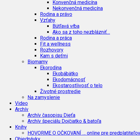
Konvenčná medicína
Nekonvenčná medicína
Rodina a právo
Vzťahy
Bútľavá vŕba
Ako sa z toho nezblázniť…
Rodina a práca
Fit a wellness
Rozhovory
Kam s deťmi
Biomamy
Ekorodina
Ekobábätko
Ekodomácnosť
Ekostarostlivosť o telo
Životné prostredie
Na zamyslenie
Video
Archív
Archív časopisu Dieťa
Archív špeciálu Dojčiatko & batoľa
Knihy
HOVORME O OČKOVANÍ … online pre predplatiteľo
Objednávky