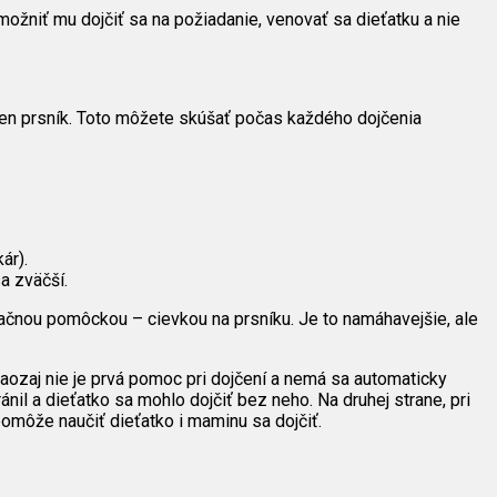
žniť mu dojčiť sa na požiadanie, venovať sa dieťatku a nie
len prsník. Toto môžete skúšať počas každého dojčenia
ár).
a zväčší.
ačnou pomôckou – cievkou na prsníku. Je to namáhavejšie, ale
naozaj nie je prvá pomoc pri dojčení a nemá sa automaticky
ánil a dieťatko sa mohlo dojčiť bez neho. Na druhej strane, pri
môže naučiť dieťatko i maminu sa dojčiť.