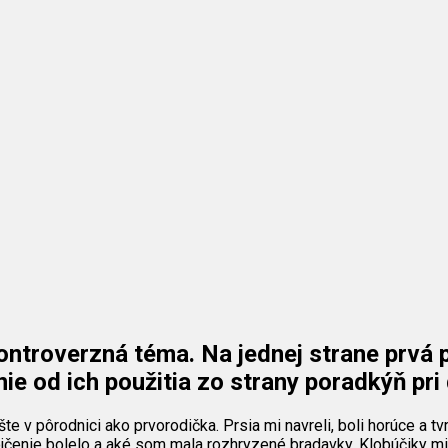
ontroverzná téma. Na jednej strane prvá p
e od ich použitia zo strany poradkýň pri 
e v pôrodnici ako prvorodička. Prsia mi navreli, boli horúce a tv
čenie bolelo a aké som mala rozhryzené bradavky. Klobúčiky mi na