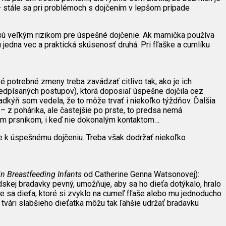
 – stále sa pri problémoch s dojčením v lepšom prípade
a sú veľkým rizikom pre úspešné dojčenie. Ak mamička používa
ú jedna vec a praktická skúsenosť druhá. Pri fľaške a cumlíku
 potrebné zmeny treba zavádzať citlivo tak, ako je ich
predpísaných postupov), ktorá doposiaľ úspešne dojčila cez
adkýň som vedela, že to môže trvať i niekoľko týždňov. Ďalšia
 – z pohárika, ale častejšie po prste, to predsa nemá
ným prsníkom, i keď nie dokonalým kontaktom…
 k úspešnému dojčeniu. Treba však dodržať niekoľko
in Breastfeeding Infants
od Catherine Genna Watsonovej):
udskej bradavky pevný, umožňuje, aby sa ho dieťa dotýkalo, hralo
 sa dieťa, ktoré si zvyklo na cumeľ fľaše alebo mu jednoducho
vári slabšieho dieťatka môžu tak ľahšie udržať bradavku