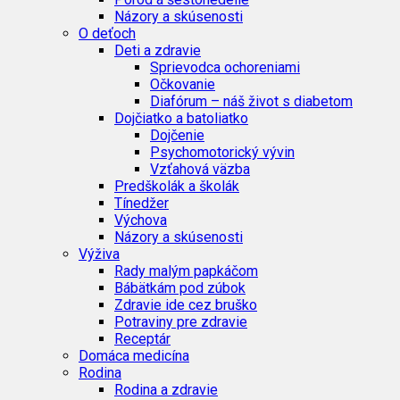
Názory a skúsenosti
O deťoch
Deti a zdravie
Sprievodca ochoreniami
Očkovanie
Diafórum – náš život s diabetom
Dojčiatko a batoliatko
Dojčenie
Psychomotorický vývin
Vzťahová väzba
Predškolák a školák
Tínedžer
Výchova
Názory a skúsenosti
Výživa
Rady malým papkáčom
Bábätkám pod zúbok
Zdravie ide cez bruško
Potraviny pre zdravie
Receptár
Domáca medicína
Rodina
Rodina a zdravie