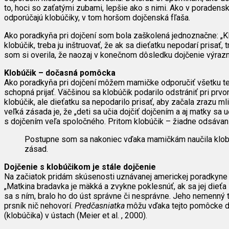
to, hoci so zaťatými zubami, lepšie ako s nimi. Ako v poradens
odporúčajú klobúčiky, v tom horšom dojčenská fľaša.
Ako poradkyňa pri dojčení som bola zaškolená jednoznačne: „Kl
klobúčik, treba ju inštruovať, že ak sa dieťatku nepodarí prisať
som si overila, že naozaj v konečnom dôsledku dojčenie výrazne 
Klobúčik – dočasná pomôcka
Ako poradkyňa pri dojčení môžem mamičke odporučiť všetku teór
schopná prijať. Väčšinou sa klobúčik podarilo odstrániť pri pr
klobúčik, ale dieťatku sa nepodarilo prisať, aby začala zrazu 
veľká zásada je, že „deti sa učia dojčiť dojčením a aj matky sa
s dojčením veľa spoločného. Pritom klobúčik – žiadne odsávani
Postupne som sa nakoniec vďaka mamičkám naučila klobú
zásad.
Dojčenie s klobúčikom je stále dojčenie
Na začiatok pridám skúsenosti uznávanej americkej poradkyne 
„Matkina bradavka je mäkká a zvykne poklesnúť, ak sa jej dieťa 
sa s ním, bralo ho do úst správne či nesprávne. Jeho nemenný
prsník nič nehovorí.
Predčasniatka
môžu vďaka tejto pomôcke dok
(klobúčika) v ústach (Meier et al. , 2000).