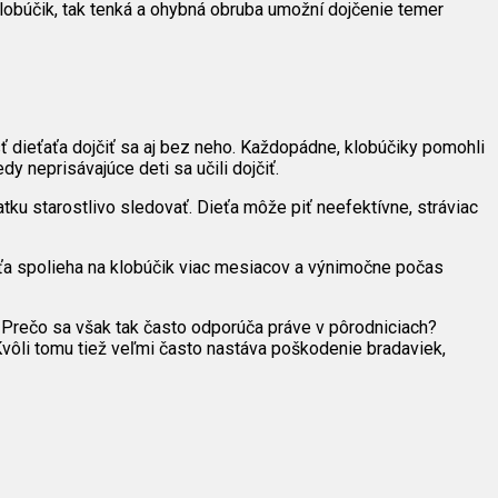
lobúčik, tak tenká a ohybná obruba umožní dojčenie temer
ť dieťaťa dojčiť sa aj bez neho. Každopádne, klobúčiky pomohli
y neprisávajúce deti sa učili dojčiť.
atku starostlivo sledovať. Dieťa môže piť neefektívne, stráviac
ieťa spolieha na klobúčik viac mesiacov a výnimočne počas
. Prečo sa však tak často odporúča práve v pôrodniciach?
vôli tomu tiež veľmi často nastáva poškodenie bradaviek,