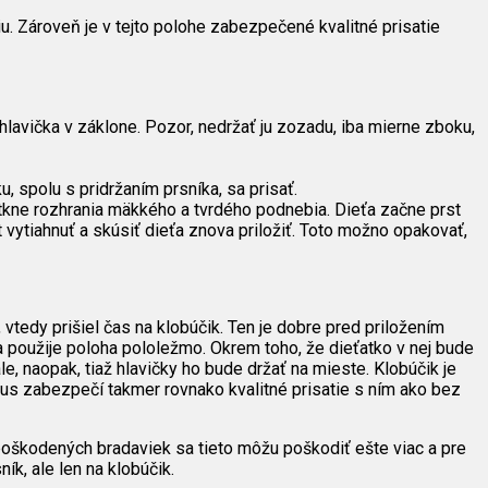
u. Zároveň je v tejto polohe zabezpečené kvalitné prisatie
hlavička v záklone. Pozor, nedržať ju zozadu, iba mierne zboku,
 spolu s pridržaním prsníka, sa prisať.
otkne rozhrania mäkkého a tvrdého podnebia. Dieťa začne prst
st vytiahnuť a skúsiť dieťa znova priložiť. Toto možno opakovať,
vtedy prišiel čas na klobúčik. Ten je dobre pred priložením
 použije poloha pololežmo. Okrem toho, že dieťatko v nej bude
e, naopak, tiaž hlavičky ho bude držať na mieste. Klobúčik je
mus zabezpečí takmer rovnako kvalitné prisatie s ním ako bez
e poškodených bradaviek sa tieto môžu poškodiť ešte viac a pre
k, ale len na klobúčik.