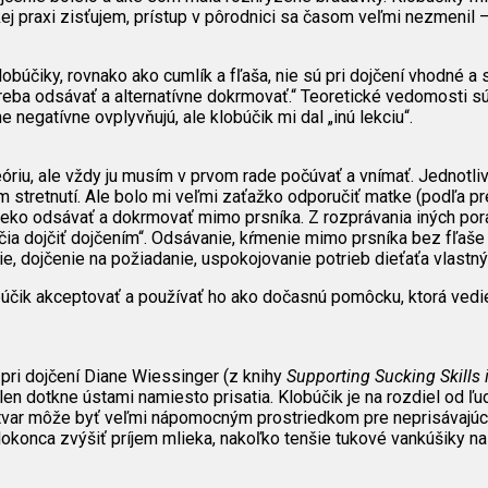
kej praxi zisťujem, prístup v pôrodnici sa časom veľmi nezmenil
obúčiky, rovnako ako cumlík a fľaša, nie sú pri dojčení vhodné 
, treba odsávať a alternatívne dokrmovať.“ Teoretické vedomosti s
negatívne ovplyvňujú, ale klobúčik mi dal „inú lekciu“.
iu, ale vždy ju musím v prvom rade počúvať a vnímať. Jednotlivé
vom stretnutí. Ale bolo mi veľmi zaťažko odporučiť matke (podľa 
mlieko odsávať a dokrmovať mimo prsníka. Z rozprávania iných por
 učia dojčiť dojčením“. Odsávanie, kŕmenie mimo prsníka bez fľaše
e, dojčenie na požiadanie, uspokojovanie potrieb dieťaťa vlast
čik akceptovať a používať ho ako dočasnú pomôcku, ktorá vedie
pri dojčení Diane Wiessinger (z knihy
Supporting Sucking Skills 
len dotkne ústami namiesto prisatia. Klobúčik je na rozdiel od ľ
 tvar môže byť veľmi nápomocným prostriedkom pre neprisávajúce
onca zvýšiť príjem mlieka, nakoľko tenšie tukové vankúšiky na t