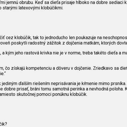
i jemnú obrubu. Keď sa dieťa prisaje hlboko na dobre sediaci k
 starými latexovými klobúčikmi.
čiť cez klobúčik, tak to jednoducho len poukazuje na neschopnos
oveň poskytli radostný zážitok z dojčenia matkám, ktorých dovted
 a kým jeho rastová krivka nie je v norme, treba takéto dieťa a m
tom, čo získajú kompetenciu a dôveru v dojčenie. Zriedkavo sa d
e.“
ak jediným ďalším riešením neprisávania je kŕmenie mimo prsníka
 dobre prisať, bráni tomu samotná perinka a nevhodná poloha. K
amiesto skutočnej pomoci ponúknu klobúčik.
čik?