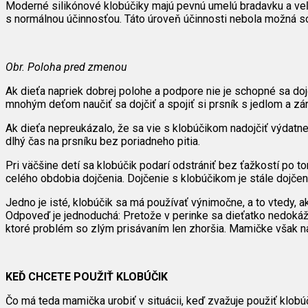
Moderné silikónové klobúčiky majú pevnú umelú bradavku a veľm
s normálnou účinnosťou. Táto úroveň účinnosti nebola možná so
Obr. Poloha pred zmenou
Ak dieťa napriek dobrej polohe a podpore nie je schopné sa doj
mnohým deťom naučiť sa dojčiť a spojiť si prsník s jedlom a zár
Ak dieťa nepreukázalo, že sa vie s klobúčikom nadojčiť výdatne,
dlhý čas na prsníku bez poriadneho pitia.
Pri väčšine detí sa klobúčik podarí odstrániť bez ťažkostí po 
celého obdobia dojčenia. Dojčenie s klobúčikom je stále dojčeni
Jedno je isté, klobúčik sa má používať výnimočne, a to vtedy, 
Odpoveď je jednoduchá: Pretože v perinke sa dieťatko nedokáže
ktoré problém so zlým prisávaním len zhoršia. Mamičke však n
KEĎ CHCETE POUŽIŤ KLOBÚČIK
Čo má teda mamička urobiť v situácii, keď zvažuje použiť klobú