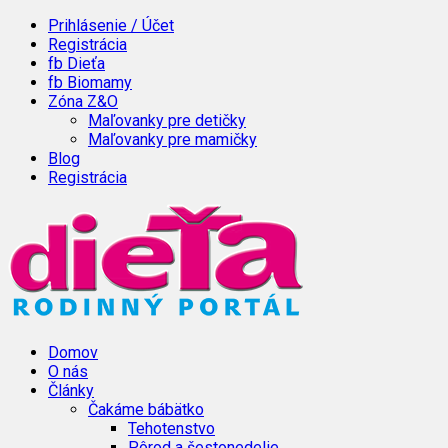
Prihlásenie / Účet
Registrácia
fb Dieťa
fb Biomamy
Zóna Z&O
Maľovanky pre detičky
Maľovanky pre mamičky
Blog
Registrácia
Domov
O nás
Články
Čakáme bábätko
Tehotenstvo
Pôrod a šestonedelie