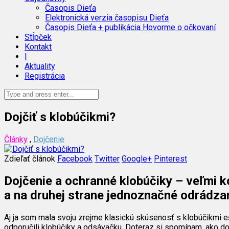
Časopis Dieťa
Elektronická verzia časopisu Dieťa
Časopis Dieťa + publikácia Hovorme o očkovaní
Stĺpček
Kontakt
|
Aktuality
Registrácia
Dojčiť s klobúčikmi?
Články
,
Dojčenie
Zdieľať článok
Facebook
Twitter
Google+
Pinterest
Dojčenie a ochranné klobúčiky – veľmi k
a na druhej strane jednoznačné odrádzani
Aj ja som mala svoju zrejme klasickú skúsenosť s klobúčikmi ešt
odporučili klobúčiky a odsávačku. Doteraz si spomínam, ako doj