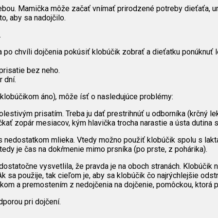
bou. Mamička môže začať vnímať prirodzené potreby dieťaťa, umo
o, aby sa nadojčilo.
.
po chvíli dojčenia pokúsiť klobúčik zobrať a dieťatku ponúknuť 
prisatie bez neho.
 dní.
s klobúčikom áno)
,
môže ísť o nasledujúce problémy:
estivým prisatím. Treba ju dať prestrihnúť u odborníka (krčný lek
ť zopár mesiacov, kým hlavička trocha narastie a ústa dutina s
s nedostatkom mlieka. Vtedy možno použiť klobúčik spolu s lakt
tedy je čas na dokŕmenie mimo prsníka (po prste, z pohárika).
ostatočne vysvetlila, že pravda je na oboch stranách. Klobúčik 
 sa použije, tak cieľom je, aby sa klobúčik čo najrýchlejšie odstr
om a premostením z nedojčenia na dojčenie, pomôckou, ktorá po
porou pri dojčení.