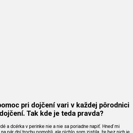
omoc pri dojčení vari v každej pôrodnici
dojčení. Tak kde je teda pravda?
rdé a dcérka v perinke nie a nie sa poriadne napiť. Hneď mi
 pár dní trochu pomohli, ale rýchlo som zistila, že bez nich je