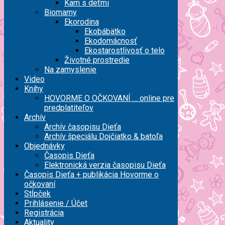
Kam s deťmi
Biomamy
Ekorodina
Ekobábätko
Ekodomácnosť
Ekostarostlivosť o telo
Životné prostredie
Na zamyslenie
Video
Knihy
HOVORME O OČKOVANÍ … online pre
predplatiteľov
Archív
Archív časopisu Dieťa
Archív špeciálu Dojčiatko & batoľa
Objednávky
Časopis Dieťa
Elektronická verzia časopisu Dieťa
Časopis Dieťa + publikácia Hovorme o
očkovaní
Stĺpček
Prihlásenie / Účet
Registrácia
Aktuality