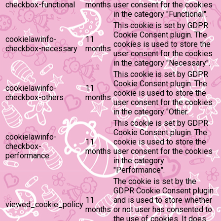
checkbox-functional
months
user consent for the cookies
in the category "Functional".
This cookie is set by GDPR
Cookie Consent plugin. The
cookielawinfo-
11
cookies is used to store the
checkbox-necessary
months
user consent for the cookies
in the category "Necessary".
This cookie is set by GDPR
Cookie Consent plugin. The
cookielawinfo-
11
cookie is used to store the
checkbox-others
months
user consent for the cookies
in the category "Other.
This cookie is set by GDPR
Cookie Consent plugin. The
cookielawinfo-
11
cookie is used to store the
checkbox-
months
user consent for the cookies
performance
in the category
"Performance".
The cookie is set by the
GDPR Cookie Consent plugin
11
and is used to store whether
viewed_cookie_policy
months
or not user has consented to
the use of cookies. It does