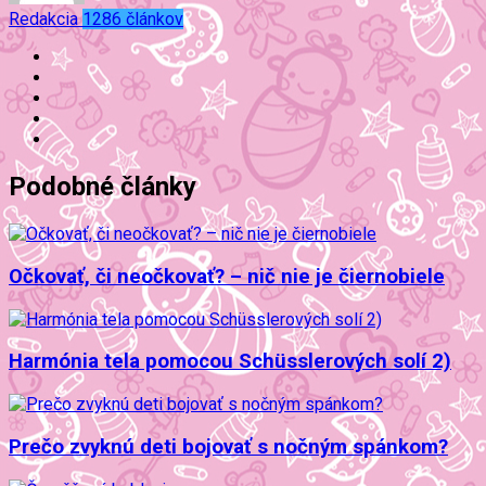
Redakcia
1286 článkov
Podobné články
Očkovať, či neočkovať? – nič nie je čiernobiele
Harmónia tela pomocou Schüsslerových solí 2)
Prečo zvyknú deti bojovať s nočným spánkom?