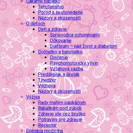
Čakáme bábätko
Tehotenstvo
Pôrod a šestonedelie
Názory a skúsenosti
O deťoch
Deti a zdravie
Sprievodca ochoreniami
Očkovanie
Diafórum – náš život s diabetom
Dojčiatko a batoliatko
Dojčenie
Psychomotorický vývin
Vzťahová väzba
Predškolák a školák
Tínedžer
Výchova
Názory a skúsenosti
Výživa
Rady malým papkáčom
Bábätkám pod zúbok
Zdravie ide cez bruško
Potraviny pre zdravie
Receptár
Domáca medicína