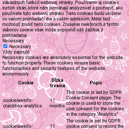
základných funkcií webovej stránky. Používame aj cookies
tretích strán, ktoré nám pomáhajú analyzovať a pochopiť, ako
používate túto webovú stránku. Tieto cookies budú uložené
vo vašom prehliadači iba s vaším súhlasom. Máte tiež
možnosť zrušiť tieto cookies. Zrušenie niektorých z týchto
súborov cookie však môže ovplyvniť váš zážitok z
prehliadania.
Necessary
Necessary
Vždy zapnuté
Necessary cookies are absolutely essential for the website
to function properly. These cookies ensure basic
functionalities and security features of the website,
anonymously.
Dĺžka
Cookie
Popis
trvania
This cookie is set by GDPR
Cookie Consent plugin. The
cookielawinfo-
11
cookie is used to store the
checkbox-analytics
months
user consent for the cookies
in the category "Analytics".
The cookie is set by GDPR
cookielawinfo-
11
cookie consent to record the