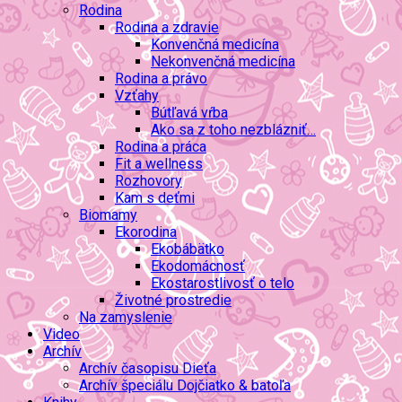
Rodina
Rodina a zdravie
Konvenčná medicína
Nekonvenčná medicína
Rodina a právo
Vzťahy
Bútľavá vŕba
Ako sa z toho nezblázniť…
Rodina a práca
Fit a wellness
Rozhovory
Kam s deťmi
Biomamy
Ekorodina
Ekobábätko
Ekodomácnosť
Ekostarostlivosť o telo
Životné prostredie
Na zamyslenie
Video
Archív
Archív časopisu Dieťa
Archív špeciálu Dojčiatko & batoľa