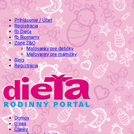
Prihlásenie / Účet
Registrácia
fb Dieťa
fb Biomamy
Zóna Z&O
Maľovanky pre detičky
Maľovanky pre mamičky
Blog
Registrácia
Domov
O nás
Články