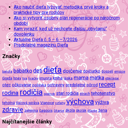
Ako naučiť dieťa lyžovať: metodika, prvé kroky a
praktické tipy pre rodičov
Ako si vytvoriť osobný plán regenerácie po náročnom
období
Kam vyraziť, keď už nechcete ďalšiu „obyčajnú“
dovolenku
Aktuálne Dieťa č. 5 – 6 –7/2026
Predplatné magazínu Dieťa
Značky
dieťa
deti
bábätko
dojčenie
dojčiatko
batoľa
dospelí
emócie
mama
matka
kniha
imunita
láska
Grada
hnev
hra
hračky
oblečenie
recept
očkovanie
potraviny
predplatné
otec
pôrod
polievka
rodičia
rodina
tehotenstvo
starí rodičia
spánok
strach
výchova
výživa
Vianoce
tehotná
tlačová správa
vzťahy
zdravie
škola
žena
zelenina
časopis
čítanie
školák
šťastie
Najčítanejšie články