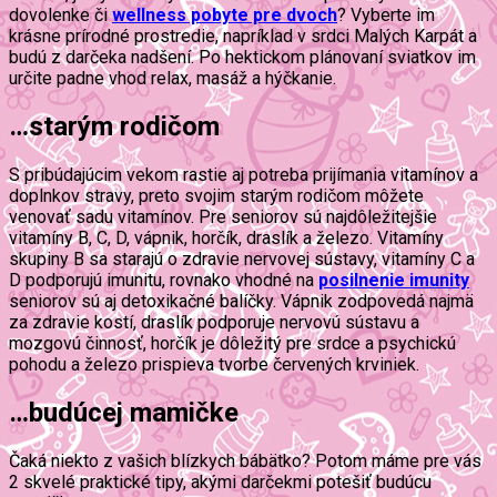
dovolenke či
wellness pobyte pre dvoch
? Vyberte im
krásne prírodné prostredie, napríklad v srdci Malých Karpát a
budú z darčeka nadšení. Po hektickom plánovaní sviatkov im
určite padne vhod relax, masáž a hýčkanie.
…starým rodičom
S pribúdajúcim vekom rastie aj potreba prijímania vitamínov a
doplnkov stravy, preto svojim starým rodičom môžete
venovať sadu vitamínov. Pre seniorov sú najdôležitejšie
vitamíny B, C, D, vápnik, horčík, draslík a železo. Vitamíny
skupiny B sa starajú o zdravie nervovej sústavy, vitamíny C a
D podporujú imunitu, rovnako vhodné na
posilnenie imunity
seniorov sú aj detoxikačné balíčky. Vápnik zodpovedá najmä
za zdravie kostí, draslík podporuje nervovú sústavu a
mozgovú činnosť, horčík je dôležitý pre srdce a psychickú
pohodu a železo prispieva tvorbe červených krviniek.
…budúcej mamičke
Čaká niekto z vašich blízkych bábätko? Potom máme pre vás
2 skvelé praktické tipy, akými darčekmi potešiť budúcu