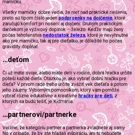
mamičku.
Všetky mamičky dobre vedia, že niet nad praktické riešenia,
preto sú tipom číslo jeden
podprsenky na dojčenie
, ktoré
zaručujú komfort pri nosení aj dojčení. Druhým praktickým
darčekom je výživový doplnok – železo. Keďže majú ženy
počas tehotenstva
nedostatok železa
, ktoré je nevyhnutné
ako pre mamičku, tak aj pre dieťatko, je dôležité ho počas
gravidity dopĺňať.
…deťom
Či už máte svoje, alebo máte deti v rodine, dobrá hračka určite
poteší každé dieťa. Otázkou je, ako vybrať dobrú hračku pre
dieťa? V prvom rade treba určite zvážiť vek dieťaťa a potom
jeho záujmy. Výborným pomocníkom, ktorý vám pomôže
vybrať rôzne edukatívne a kreatívne
hračky pre deti
, z
ktorých sa budú tešiť, je Kidmania.
…partnerovi/partnerke
Veríme, že kategóriu partner a partnerka zvládnete aj samy.
No v prípade, že by ste hľadali inšpiráciu, ani tu nebudete