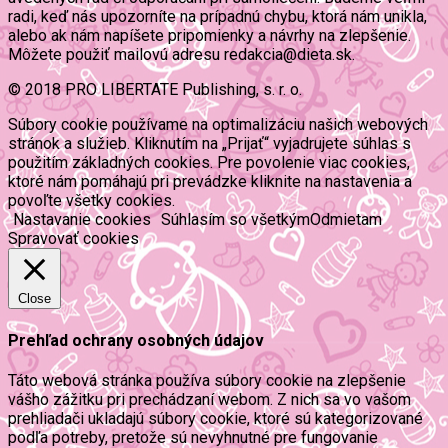
radi, keď nás upozorníte na prípadnú chybu, ktorá nám unikla,
alebo ak nám napíšete pripomienky a návrhy na zlepšenie.
Môžete použiť mailovú adresu redakcia@dieta.sk.
© 2018 PRO LIBERTATE Publishing, s. r. o.
Súbory cookie používame na optimalizáciu našich webových
stránok a služieb. Kliknutím na „Prijať“ vyjadrujete súhlas s
použitím základných cookies. Pre povolenie viac cookies,
ktoré nám pomáhajú pri prevádzke kliknite na nastavenia a
povoľte všetky cookies.
Nastavanie cookies
Súhlasím so všetkým
Odmietam
Spravovať cookies
Close
Prehľad ochrany osobných údajov
Táto webová stránka používa súbory cookie na zlepšenie
vášho zážitku pri prechádzaní webom. Z nich sa vo vašom
prehliadači ukladajú súbory cookie, ktoré sú kategorizované
podľa potreby, pretože sú nevyhnutné pre fungovanie