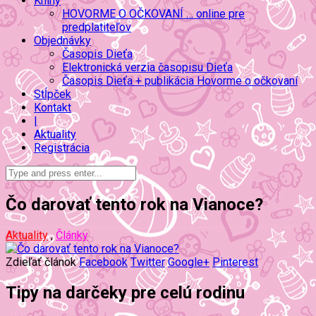
Knihy
HOVORME O OČKOVANÍ … online pre
predplatiteľov
Objednávky
Časopis Dieťa
Elektronická verzia časopisu Dieťa
Časopis Dieťa + publikácia Hovorme o očkovaní
Stĺpček
Kontakt
|
Aktuality
Registrácia
Čo darovať tento rok na Vianoce?
Aktuality
,
Články
Zdieľať článok
Facebook
Twitter
Google+
Pinterest
Tipy na darčeky pre celú rodinu