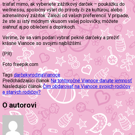
triafať mimo, ak vyberiete zážitkový darček – poukážku do
wellnessu, spoločný výlet do prírody či za kultúrou, alebo
adrenalínový zážitok. Záleží od vašich preferencií. V prípade,
že ste si istý módnym vkusom vašej polovičky, môžete
siahnuť aj po oblečení a doplnkoch.
Veríme, že sa vám podarí vybrať pekné darčeky a prežiť
krásne Vianoce so svojimi najbližšími.
(PR)
Foto freepik.com
Tags
darčeky
rodina
Vianoce
Predchádzajúci článok
Na tohtoročné Vianoce darujte jemnosť
Nasledujúci článok
Čím obdarovať na Vianoce svojich rodičov
a starých rodičov?
O autorovi