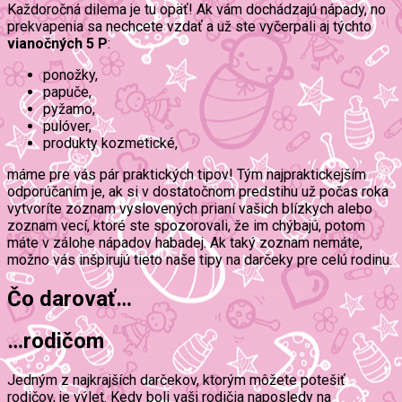
Každoročná dilema je tu opäť! Ak vám dochádzajú nápady, no
prekvapenia sa nechcete vzdať a už ste vyčerpali aj týchto
vianočných 5 P
:
ponožky,
papuče,
pyžamo,
pulóver,
produkty kozmetické,
máme pre vás pár praktických tipov! Tým najpraktickejším
odporúčaním je, ak si v dostatočnom predstihu už počas roka
vytvoríte zoznam vyslovených prianí vašich blízkych alebo
zoznam vecí, ktoré ste spozorovali, že im chýbajú, potom
máte v zálohe nápadov habadej. Ak taký zoznam nemáte,
možno vás inšpirujú tieto naše tipy na darčeky pre celú rodinu.
Čo darovať…
…rodičom
Jedným z najkrajších darčekov, ktorým môžete potešiť
rodičov, je výlet. Kedy boli vaši rodičia naposledy na