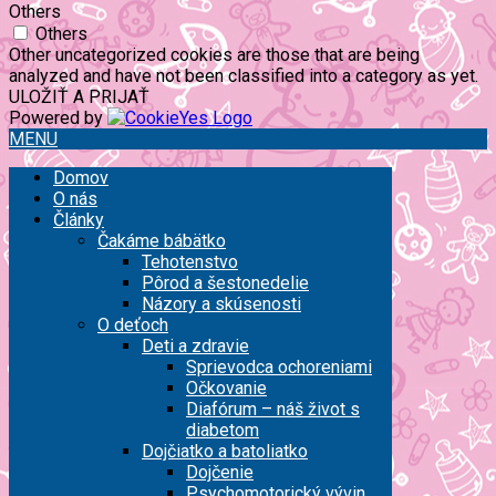
Others
Others
Other uncategorized cookies are those that are being
analyzed and have not been classified into a category as yet.
ULOŽIŤ A PRIJAŤ
Powered by
MENU
Domov
O nás
Články
Čakáme bábätko
Tehotenstvo
Pôrod a šestonedelie
Názory a skúsenosti
O deťoch
Deti a zdravie
Sprievodca ochoreniami
Očkovanie
Diafórum – náš život s
diabetom
Dojčiatko a batoliatko
Dojčenie
Psychomotorický vývin