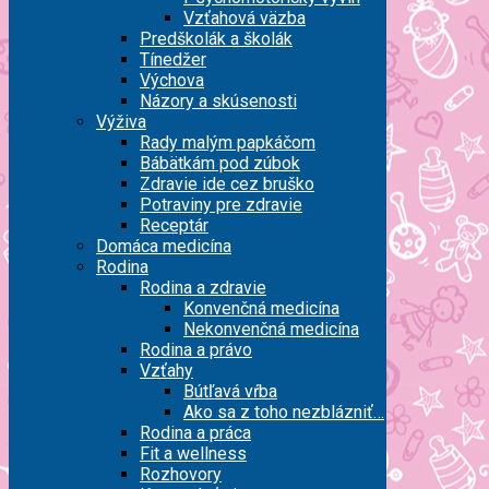
Vzťahová väzba
Predškolák a školák
Tínedžer
Výchova
Názory a skúsenosti
Výživa
Rady malým papkáčom
Bábätkám pod zúbok
Zdravie ide cez bruško
Potraviny pre zdravie
Receptár
Domáca medicína
Rodina
Rodina a zdravie
Konvenčná medicína
Nekonvenčná medicína
Rodina a právo
Vzťahy
Bútľavá vŕba
Ako sa z toho nezblázniť…
Rodina a práca
Fit a wellness
Rozhovory