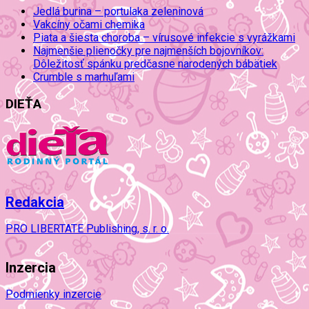
Jedlá burina – portulaka zeleninová
Vakcíny očami chemika
Piata a šiesta choroba – vírusové infekcie s vyrážkami
Najmenšie plienočky pre najmenších bojovníkov:
Dôležitosť spánku predčasne narodených bábätiek
Crumble s marhuľami
DIEŤA
Redakcia
PRO LIBERTATE Publishing, s. r. o.
Inzercia
Podmienky inzercie