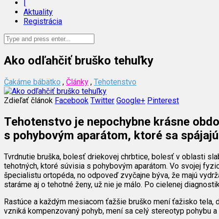
|
Aktuality
Registrácia
Ako odľahčiť bruško tehuľky
Čakáme bábätko
,
Články
,
Tehotenstvo
Zdieľať článok
Facebook
Twitter
Google+
Pinterest
Tehotenstvo je nepochybne krásne obdobi
s pohybovým aparátom, ktoré sa spájajú
Tvrdnutie bruška, bolesť driekovej chrbtice, bolesť v oblasti sla
tehotných, ktoré súvisia s pohybovým aparátom. Vo svojej fyzio
špecialistu ortopéda, no odpoveď zvyčajne býva, že majú vydrža
staráme aj o tehotné ženy, už nie je málo. Po cielenej diagnos
Rastúce a každým mesiacom ťažšie bruško mení ťažisko tela, dy
vzniká kompenzovaný pohyb, mení sa celý stereotyp pohybu a 