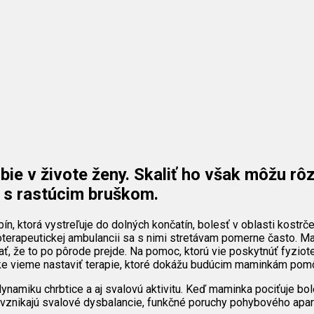
e v živote ženy. Skaliť ho však môžu rôz
 s rastúcim bruškom.
bín, ktorá vystreľuje do dolných končatín, bolesť v oblasti kostrče
terapeutickej ambulancii sa s nimi stretávam pomerne často. Mam
ť, že to po pôrode prejde. Na pomoc, ktorú vie poskytnúť fyziote
tike vieme nastaviť terapie, ktoré dokážu budúcim maminkám pomô
namiku chrbtice a aj svalovú aktivitu. Keď maminka pociťuje bo
vznikajú svalové dysbalancie, funkčné poruchy pohybového apar