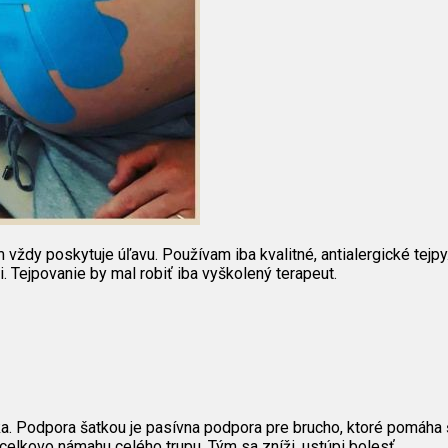
ždy poskytuje úľavu. Používam iba kvalitné, antialergické tejpy. 
ii. Tejpovanie by mal robiť iba vyškolený terapeut.
ka. Podpora šatkou je pasívna podpora pre brucho, ktoré pomáha 
 celkovo námahu celého trupu. Tým sa zníži, ustúpi bolesť.