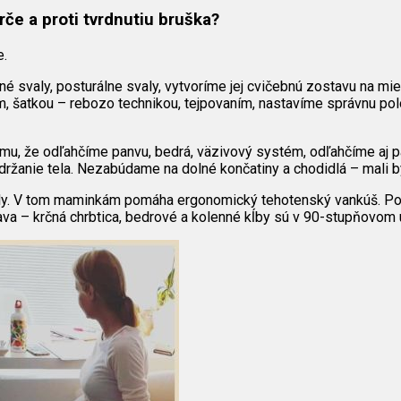
rče a proti tvrdnutiu bruška?
e.
é svaly, posturálne svaly, vytvoríme jej cvičebnú zostavu na mi
 šatkou – rebozo technikou, tejpovaním, nastavíme správnu p
mu, že odľahčíme panvu, bedrá, väzivový systém, odľahčíme aj p
 držanie tela. Nezabúdame na dolné končatiny a chodidlá – mali b
ly. V tom maminkám pomáha ergonomický tehotenský vankúš. Pomô
 – krčná chrbtica, bedrové a kolenné kĺby sú v 90-stupňovom uh