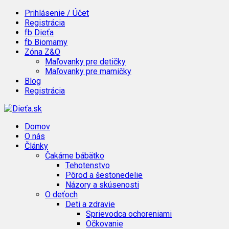
Prihlásenie / Účet
Registrácia
fb Dieťa
fb Biomamy
Zóna Z&O
Maľovanky pre detičky
Maľovanky pre mamičky
Blog
Registrácia
Domov
O nás
Články
Čakáme bábätko
Tehotenstvo
Pôrod a šestonedelie
Názory a skúsenosti
O deťoch
Deti a zdravie
Sprievodca ochoreniami
Očkovanie