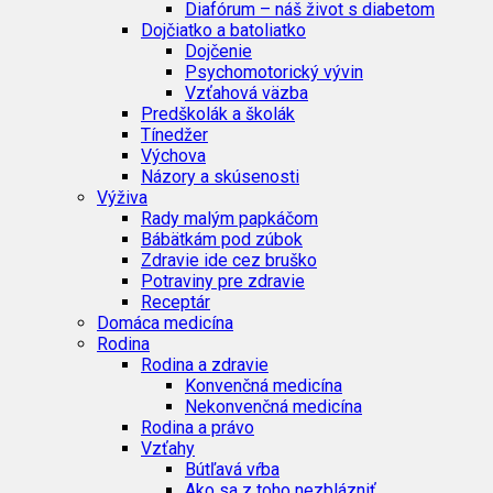
Diafórum – náš život s diabetom
Dojčiatko a batoliatko
Dojčenie
Psychomotorický vývin
Vzťahová väzba
Predškolák a školák
Tínedžer
Výchova
Názory a skúsenosti
Výživa
Rady malým papkáčom
Bábätkám pod zúbok
Zdravie ide cez bruško
Potraviny pre zdravie
Receptár
Domáca medicína
Rodina
Rodina a zdravie
Konvenčná medicína
Nekonvenčná medicína
Rodina a právo
Vzťahy
Bútľavá vŕba
Ako sa z toho nezblázniť…