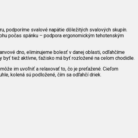
eru, podporíme svalové napätie dôležitých svalových skupín.
olohu počas spánku – podpora ergonomickým tehotenským
anvové dno, eliminujeme bolesť v danej oblasti, odľahčíme
y byť tiež aktívne, ťažisko má byť rozložené na celom chodidle.
že im uvoľniť a relaxovať to, čo je preťažené. Cieľom
le, kolená sú podložené, čím sa odľahčí driek.