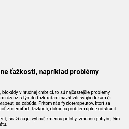
ne ťažkosti, napríklad problémy
, blokády v hrudnej chrbtici, to sú najčastejšie problémy
inky už s týmito ťažkosťami navštívili svojho lekára či
rapeut, sa zabúda. Pritom nás fyzioterapeutov, ktorí sa
cť zmierniť ich ťažkosti, dokonca problém úplne odstrániť.
lesť, snaží sa jej vyhnúť zmenou polohy, zmenou pohybu, čím
átu.