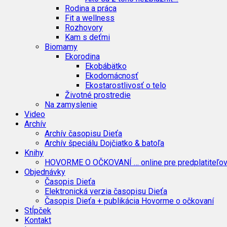
Rodina a práca
Fit a wellness
Rozhovory
Kam s deťmi
Biomamy
Ekorodina
Ekobábätko
Ekodomácnosť
Ekostarostlivosť o telo
Životné prostredie
Na zamyslenie
Video
Archív
Archív časopisu Dieťa
Archív špeciálu Dojčiatko & batoľa
Knihy
HOVORME O OČKOVANÍ … online pre predplatiteľo
Objednávky
Časopis Dieťa
Elektronická verzia časopisu Dieťa
Časopis Dieťa + publikácia Hovorme o očkovaní
Stĺpček
Kontakt