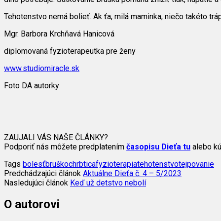
Tehotenstvo nemá bolieť. Ak ťa, milá maminka, niečo takéto trá
Mgr. Barbora Krchňavá Hanicová
diplomovaná fyzioterapeutka pre ženy
www.studiomiracle.sk
Foto DA autorky
ZAUJALI VÁS NAŠE ČLÁNKY?
Podporiť nás môžete predplatením
časopisu Dieťa tu
alebo kú
Tags
bolesť
bruško
chrbtica
fyzioterapia
tehotenstvo
tejpovanie
Predchádzajúci článok
Aktuálne Dieťa č. 4 – 5/2023
Nasledujúci článok
Keď už detstvo nebolí
O autorovi