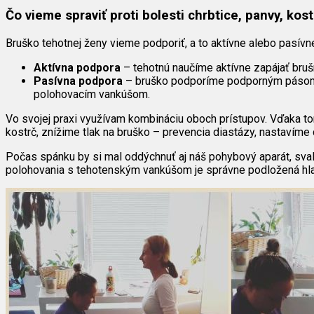
Čo vieme spraviť proti bolesti chrbtice, panvy, kost
Bruško tehotnej ženy vieme podporiť, a to aktívne alebo pasívn
Aktívna podpora
– tehotnú naučíme aktívne zapájať brušn
Pasívna podpora
– bruško podporíme podporným pásom,
polohovacím vankúšom.
Vo svojej praxi využívam kombináciu oboch prístupov. Vďaka to
kostrč, znížime tlak na bruško – prevencia diastázy, nastavíme
Počas spánku by si mal oddýchnuť aj náš pohybový aparát, sva
polohovania s tehotenským vankúšom je správne podložená hlava