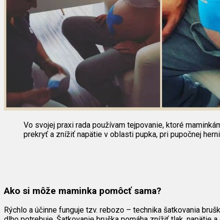
Vo svojej praxi rada používam tejpovanie, ktoré maminkám v
prekryť a znížiť napätie v oblasti pupka, pri pupočnej hern
Ako si môže maminka pomôcť sama?
Rýchlo a účinne funguje tzv. rebozo – technika šatkovania bruš
dlho potrebuje. Šatkovanie bruška pomáha znížiť tlak, napätie a