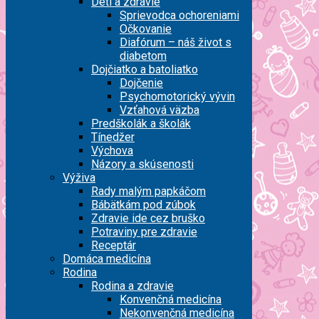
Deti a zdravie
Sprievodca ochoreniami
Očkovanie
Diafórum – náš život s
diabetom
Dojčiatko a batoliatko
Dojčenie
Psychomotorický vývin
Vzťahová väzba
Predškolák a školák
Tínedžer
Výchova
Názory a skúsenosti
Výživa
Rady malým papkáčom
Bábätkám pod zúbok
Zdravie ide cez bruško
Potraviny pre zdravie
Receptár
Domáca medicína
Rodina
Rodina a zdravie
Konvenčná medicína
Nekonvenčná medicína