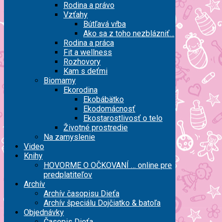
Rodina a právo
Vzťahy
Bútľavá vŕba
Ako sa z toho nezblázniť…
Rodina a práca
Fit a wellness
Rozhovory
Kam s deťmi
Biomamy
Ekorodina
Ekobábätko
Ekodomácnosť
Ekostarostlivosť o telo
Životné prostredie
Na zamyslenie
Video
Knihy
HOVORME O OČKOVANÍ … online pre
predplatiteľov
Archív
Archív časopisu Dieťa
Archív špeciálu Dojčiatko & batoľa
Objednávky
Časopis Dieťa