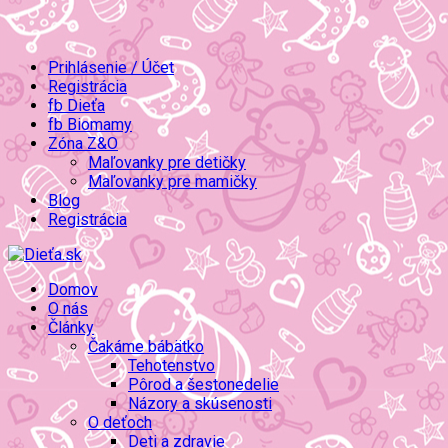
Prihlásenie / Účet
Registrácia
fb Dieťa
fb Biomamy
Zóna Z&O
Maľovanky pre detičky
Maľovanky pre mamičky
Blog
Registrácia
Domov
O nás
Články
Čakáme bábätko
Tehotenstvo
Pôrod a šestonedelie
Názory a skúsenosti
O deťoch
Deti a zdravie