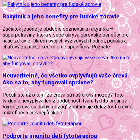
Rakytník a jeho benefity pre ľudské zdravie
Začiatok jesene je obdobie dozrievania rakytníka –
superpotraviny, ktorá v sebe ukrýva obrovské benefity pre
naše zdravie. Okrem svojich výživových hodnôt, ponúka aj
chuťový zážitok, i keď mierne špecifický. Poznáte
Neuveriteľné, čo všetko ovplyvňujú vaše črevá.
Ako na to, aby fungovali správne?
Počuli ste už o tom, že črevá sú náš druhý mozog? Toto
tvrdenie nevyplýva len z podobnosti tvaru týchto orgánov.
Výrok „črevá sú druhý mozog“ zohľadňuje dôležitosť črevnej
mikroflóry a črevnej funkcie
Podporte imunitu detí fytoterapiou