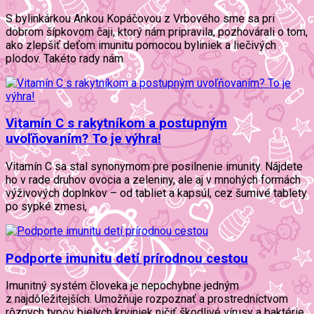
S bylinkárkou Ankou Kopáčovou z Vrbového sme sa pri
dobrom šípkovom čaji, ktorý nám pripravila, pozhovárali o tom,
ako zlepšiť deťom imunitu pomocou byliniek a liečivých
plodov. Takéto rady nám
Vitamín C s rakytníkom a postupným
uvoľňovaním? To je výhra!
Vitamín C sa stal synonymom pre posilnenie imunity. Nájdete
ho v rade druhov ovocia a zeleniny, ale aj v mnohých formách
výživových doplnkov – od tabliet a kapsúl, cez šumivé tablety
po sypké zmesi,
Podporte imunitu detí prírodnou cestou
Imunitný systém človeka je nepochybne jedným
z najdôležitejších. Umožňuje rozpoznať a prostredníctvom
rôznych typov bielych krviniek ničiť škodlivé vírusy a baktérie,