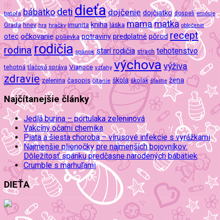
dieťa
deti
bábätko
dojčenie
dojčiatko
batoľa
dospelí
emócie
mama
matka
kniha
imunita
láska
Grada
hnev
hra
hračky
oblečenie
recept
očkovanie
potraviny
predplatné
otec
pôrod
polievka
rodičia
rodina
tehotenstvo
starí rodičia
spánok
strach
výchova
výživa
Vianoce
tehotná
tlačová správa
vzťahy
zdravie
škola
žena
zelenina
časopis
čítanie
školák
šťastie
Najčítanejšie články
Jedlá burina – portulaka zeleninová
Vakcíny očami chemika
Piata a šiesta choroba – vírusové infekcie s vyrážkami
Najmenšie plienočky pre najmenších bojovníkov:
Dôležitosť spánku predčasne narodených bábätiek
Crumble s marhuľami
DIEŤA