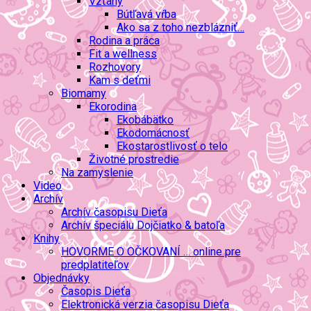
Vzťahy
Bútľavá vŕba
Ako sa z toho nezblázniť…
Rodina a práca
Fit a wellness
Rozhovory
Kam s deťmi
Biomamy
Ekorodina
Ekobábätko
Ekodomácnosť
Ekostarostlivosť o telo
Životné prostredie
Na zamyslenie
Video
Archív
Archív časopisu Dieťa
Archív špeciálu Dojčiatko & batoľa
Knihy
HOVORME O OČKOVANÍ … online pre
predplatiteľov
Objednávky
Časopis Dieťa
Elektronická verzia časopisu Dieťa