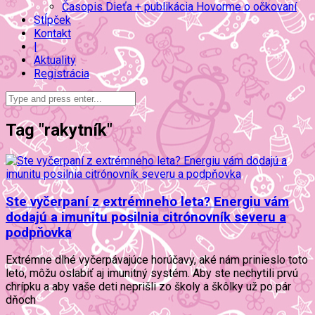
Časopis Dieťa + publikácia Hovorme o očkovaní
Stĺpček
Kontakt
|
Aktuality
Registrácia
Tag "rakytník"
Ste vyčerpaní z extrémneho leta? Energiu vám
dodajú a imunitu posilnia citrónovník severu a
podpňovka
Extrémne dlhé vyčerpávajúce horúčavy, aké nám prinieslo toto
leto, môžu oslabiť aj imunitný systém. Aby ste nechytili prvú
chrípku a aby vaše deti neprišli zo školy a škôlky už po pár
dňoch