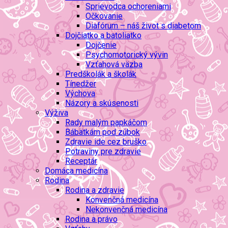
Sprievodca ochoreniami
Očkovanie
Diafórum – náš život s diabetom
Dojčiatko a batoliatko
Dojčenie
Psychomotorický vývin
Vzťahová väzba
Predškolák a školák
Tínedžer
Výchova
Názory a skúsenosti
Výživa
Rady malým papkáčom
Bábätkám pod zúbok
Zdravie ide cez bruško
Potraviny pre zdravie
Receptár
Domáca medicína
Rodina
Rodina a zdravie
Konvenčná medicína
Nekonvenčná medicína
Rodina a právo