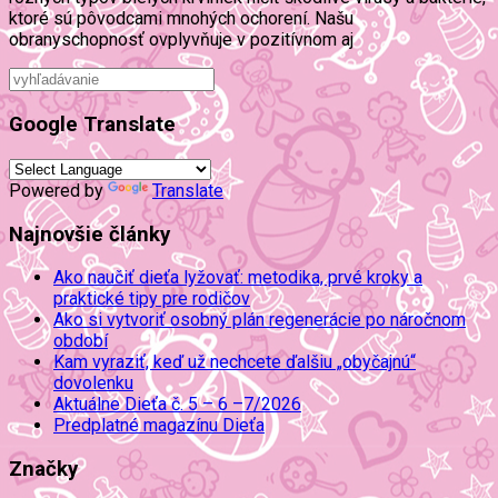
ktoré sú pôvodcami mnohých ochorení. Našu
obranyschopnosť ovplyvňuje v pozitívnom aj
Google Translate
Powered by
Translate
Najnovšie články
Ako naučiť dieťa lyžovať: metodika, prvé kroky a
praktické tipy pre rodičov
Ako si vytvoriť osobný plán regenerácie po náročnom
období
Kam vyraziť, keď už nechcete ďalšiu „obyčajnú“
dovolenku
Aktuálne Dieťa č. 5 – 6 –7/2026
Predplatné magazínu Dieťa
Značky