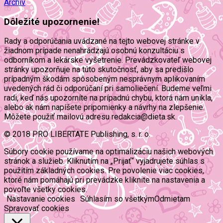
Archív
Dôležité upozornenie!
Rady a odporúčania uvádzané na tejto webovej stránke v
žiadnom prípade nenahrádzajú osobnú konzultáciu s
odborníkom a lekárske vyšetrenie. Prevádzkovateľ webovej
stránky upozorňuje na túto skutočnosť, aby sa predišlo
prípadným škodám spôsobeným nesprávnym aplikovaním
uvedených rád či odporúčaní pri samoliečení. Budeme veľmi
radi, keď nás upozorníte na prípadnú chybu, ktorá nám unikla,
alebo ak nám napíšete pripomienky a návrhy na zlepšenie.
Môžete použiť mailovú adresu redakcia@dieta.sk.
© 2018 PRO LIBERTATE Publishing, s. r. o.
Súbory cookie používame na optimalizáciu našich webových
stránok a služieb. Kliknutím na „Prijať“ vyjadrujete súhlas s
použitím základných cookies. Pre povolenie viac cookies,
ktoré nám pomáhajú pri prevádzke kliknite na nastavenia a
povoľte všetky cookies.
Nastavanie cookies
Súhlasím so všetkým
Odmietam
Spravovať cookies