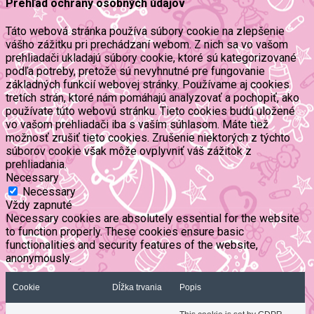
Prehľad ochrany osobných údajov
Táto webová stránka používa súbory cookie na zlepšenie
vášho zážitku pri prechádzaní webom. Z nich sa vo vašom
prehliadači ukladajú súbory cookie, ktoré sú kategorizované
podľa potreby, pretože sú nevyhnutné pre fungovanie
základných funkcií webovej stránky. Používame aj cookies
tretích strán, ktoré nám pomáhajú analyzovať a pochopiť, ako
používate túto webovú stránku. Tieto cookies budú uložené
vo vašom prehliadači iba s vaším súhlasom. Máte tiež
možnosť zrušiť tieto cookies. Zrušenie niektorých z týchto
súborov cookie však môže ovplyvniť váš zážitok z
prehliadania.
Necessary
Necessary
Vždy zapnuté
Necessary cookies are absolutely essential for the website
to function properly. These cookies ensure basic
functionalities and security features of the website,
anonymously.
Cookie
Dĺžka trvania
Popis