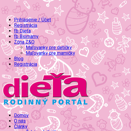
Prihlásenie / Účet
Registrácia
fb Dieťa
fb Biomamy
Zóna Z&O
Maľovanky pre detičky
Maľovanky pre mamičky
Blog
Registrácia
Domov
O nás
Články