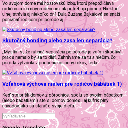
Vo svojom dome má hosťovskú izbu, ktorú prepožičiava
rodičom a ich novorodencom, ak potrebujú pomoc. Niektorí
u nej strávia aj niekoľko dní. Dula Zuzana Bajkaiová sa snaží
pomáhať rodičom pri pôrode aj
Skutočný bonding alebo zasa len separácia?
„Myslím si, že rutinná separácia po pôrode je veľmi škodlivá
prax a nemalo by sa to diať. Zahrávame sa tu s niečím, čo
príroda vytvorila v priebehu miliónov rokov, teda
Vzťahová výchova nielen pre rodičov bábätiek 1)
Keď ste prišli domov z pôrodnice, spolu so svojím bábätkom
(alebo bábätkami) ste si domov doniesli aj kufrík plný
návodov, ako sa starať o svoje dieťa.
Google Translate