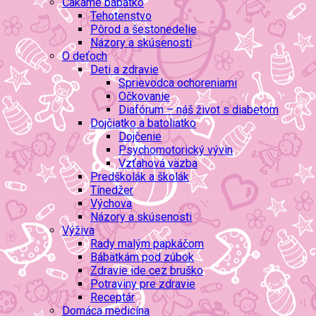
Čakáme bábätko
Tehotenstvo
Pôrod a šestonedelie
Názory a skúsenosti
O deťoch
Deti a zdravie
Sprievodca ochoreniami
Očkovanie
Diafórum – náš život s diabetom
Dojčiatko a batoliatko
Dojčenie
Psychomotorický vývin
Vzťahová väzba
Predškolák a školák
Tínedžer
Výchova
Názory a skúsenosti
Výživa
Rady malým papkáčom
Bábätkám pod zúbok
Zdravie ide cez bruško
Potraviny pre zdravie
Receptár
Domáca medicína