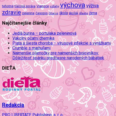
výchova
výživa
Vianoce
tehotná
tlačová správa
vzťahy
zdravie
škola
žena
zelenina
časopis
čítanie
školák
šťastie
Najčítanejšie články
Jedlá burina – portulaka zeleninová
Vakcíny očami chemika
Piata a šiesta choroba – vírusové infekcie s vyrážkami
Crumble s marhuľami
Najmenšie plienočky pre najmenších bojovníkov:
Dôležitosť spánku predčasne narodených bábätiek
DIEŤA
Redakcia
PRO LIBERTATE Publishing, s. r. o.