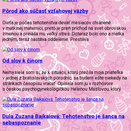
Pôrod ako súčasť vzťahovej väzby
Dieťa je počas tehotenstva deväť mesiacov chránené
v matkinej maternici, preto je preň príchod na svet obrovskou
zmenou a prináša mu veľký stres. Doteraz bolo ono a matka
jedným, teraz nastáva oddelenie. Prestáva
Od slov k činom
Nemyslela som si, že k situácii, ktorú prežila moja priateľka
v jednej z bratislavských pôrodníc, sa budem ešte niekedy na
stránkach časopisu vracať. Opísala som ju v rozhovore
s českou psychogynekologičkou Helenou Máslovou, ktorý
Dula Zuzana Bajkaiová: Tehotenstvo je šanca na
sebaspoznanie