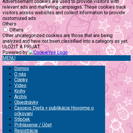
Advertisement cookies are used to provide visitors with
relevant ads and marketing campaigns. These cookies track
visitors across websites and collect information to provide
customized ads.
Others
Others
Other uncategorized cookies are those that are being
analyzed and have not been classified into a category as yet.
ULOŽIŤ A PRIJAŤ
Powered by
MENU
Domov
O nás
Články
Video
Knihy
Archív
Objednávky
Časopis Dieťa + publikácia Hovorme o
očkovaní
Stĺpček
Prihlásenie / Účet
Registrácia