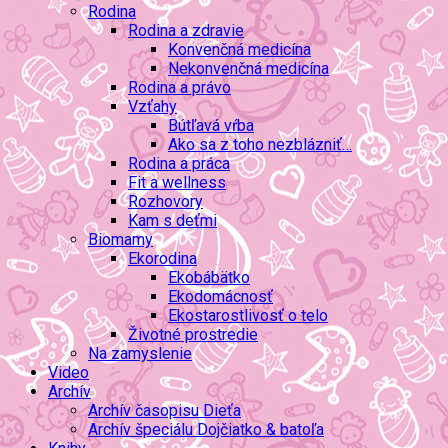
Rodina
Rodina a zdravie
Konvenčná medicína
Nekonvenčná medicína
Rodina a právo
Vzťahy
Bútľavá vŕba
Ako sa z toho nezblázniť…
Rodina a práca
Fit a wellness
Rozhovory
Kam s deťmi
Biomamy
Ekorodina
Ekobábätko
Ekodomácnosť
Ekostarostlivosť o telo
Životné prostredie
Na zamyslenie
Video
Archív
Archív časopisu Dieťa
Archív špeciálu Dojčiatko & batoľa