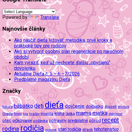
Powered by
Translate
Najnovšie články
Ako naučiť dieťa lyžovať: metodika, prvé kroky a
praktické tipy pre rodičov
Ako si vytvoriť osobný plán regenerácie po náročnom
období
Kam vyraziť, keď už nechcete ďalšiu „obyčajnú“
dovolenku
Aktuálne Dieťa č. 5 – 6 –7/2026
Predplatné magazínu Dieťa
Značky
dieťa
deti
bábätko
dojčenie
dojčiatko
batoľa
dospelí
emócie
mama
matka
kniha
imunita
láska
Grada
hnev
hra
hračky
oblečenie
recept
očkovanie
potraviny
predplatné
otec
pôrod
polievka
rodičia
rodina
tehotenstvo
starí rodičia
spánok
strach