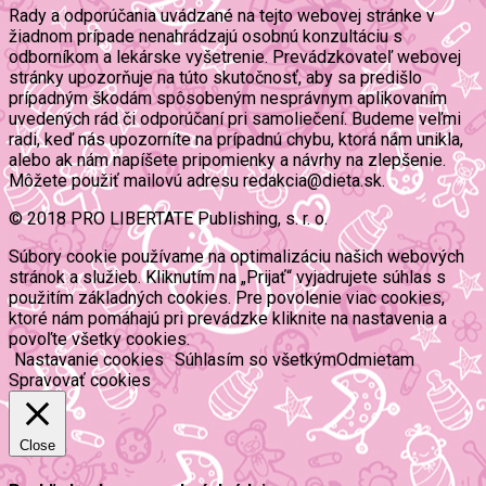
Rady a odporúčania uvádzané na tejto webovej stránke v
žiadnom prípade nenahrádzajú osobnú konzultáciu s
odborníkom a lekárske vyšetrenie. Prevádzkovateľ webovej
stránky upozorňuje na túto skutočnosť, aby sa predišlo
prípadným škodám spôsobeným nesprávnym aplikovaním
uvedených rád či odporúčaní pri samoliečení. Budeme veľmi
radi, keď nás upozorníte na prípadnú chybu, ktorá nám unikla,
alebo ak nám napíšete pripomienky a návrhy na zlepšenie.
Môžete použiť mailovú adresu redakcia@dieta.sk.
© 2018 PRO LIBERTATE Publishing, s. r. o.
Súbory cookie používame na optimalizáciu našich webových
stránok a služieb. Kliknutím na „Prijať“ vyjadrujete súhlas s
použitím základných cookies. Pre povolenie viac cookies,
ktoré nám pomáhajú pri prevádzke kliknite na nastavenia a
povoľte všetky cookies.
Nastavanie cookies
Súhlasím so všetkým
Odmietam
Spravovať cookies
Close