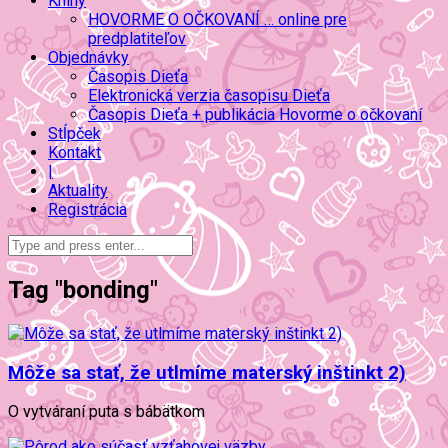
Knihy
HOVORME O OČKOVANÍ … online pre
predplatiteľov
Objednávky
Časopis Dieťa
Elektronická verzia časopisu Dieťa
Časopis Dieťa + publikácia Hovorme o očkovaní
Stĺpček
Kontakt
|
Aktuality
Registrácia
Tag "bonding"
Môže sa stať, že utlmíme materský inštinkt 2)
O vytváraní puta s bábätkom