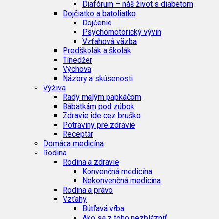
Diafórum – náš život s diabetom
Dojčiatko a batoliatko
Dojčenie
Psychomotorický vývin
Vzťahová väzba
Predškolák a školák
Tínedžer
Výchova
Názory a skúsenosti
Výživa
Rady malým papkáčom
Bábätkám pod zúbok
Zdravie ide cez bruško
Potraviny pre zdravie
Receptár
Domáca medicína
Rodina
Rodina a zdravie
Konvenčná medicína
Nekonvenčná medicína
Rodina a právo
Vzťahy
Bútľavá vŕba
Ako sa z toho nezblázniť…