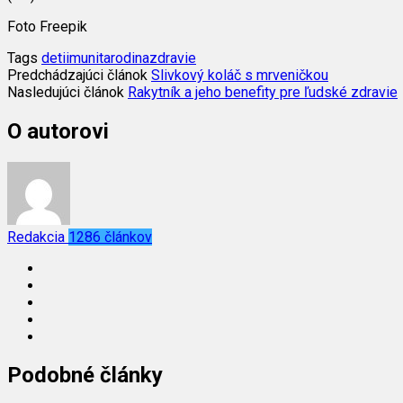
Foto Freepik
Tags
deti
imunita
rodina
zdravie
Predchádzajúci článok
Slivkový koláč s mrveničkou
Nasledujúci článok
Rakytník a jeho benefity pre ľudské zdravie
O autorovi
Redakcia
1286 článkov
Podobné články