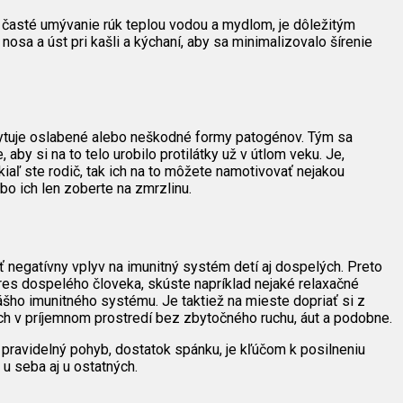
rí časté umývanie rúk teplou vodou a mydlom, je dôležitým
nosa a úst pri kašli a kýchaní, aby sa minimalizovalo šírenie
ytuje oslabené alebo neškodné formy patogénov. Tým sa
by si na to telo urobilo protilátky už v útlom veku. Je,
kiaľ ste rodič, tak ich na to môžete namotivovať nejakou
o ich len zoberte na zmrzlinu.
 negatívny vplyv na imunitný systém detí aj dospelých. Preto
stres dospelého človeka, skúste napríklad nejaké relaxačné
ášho imunitného systému. Je taktiež na mieste dopriať si z
h v príjemnom prostredí bez zbytočného ruchu, áut a podobne.
u, pravidelný pohyb, dostatok spánku, je kľúčom k posilneniu
u seba aj u ostatných.