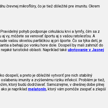
u črevnej mikroflóry, čo je tiež dôležité pre imunitu. Okrem
 Pravidelný pohyb podporuje cirkuláciu krvi a lymfy, čím sa z
u aj vy, môžete sa venovať športu aj s vašou ratolesťou. A
 bude vašou skvelou
parťáčkou
aj pri športe. Čo sa týka detí, je
šantia a behajú po vonku hore dole. Dospelí by mali zahrnúť do
ejaké turistické oblasti. Napríklad také
ubytovanie v Jasnej
 dospelí, a preto je dôležité vytvoriť pre nich stabilný
slabeniu imunity a zvýšenému riziku infekcií. Problém je tiež,
režim, ktorý budú dodržiavať. Samozrejme, v dnešnej dobe plnej
 ako je napríklad
melatonín
, ktorý vám pomôže zaspať a zlepší