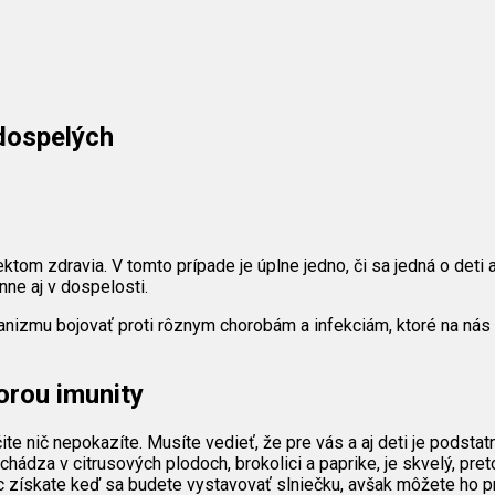
 dospelých
tom zdravia. V tomto prípade je úplne jedno, či sa jedná o deti 
ne aj v dospelosti.
nizmu bojovať proti rôznym chorobám a infekciám, ktoré na nás 
rou imunity
e nič nepokazíte. Musíte vedieť, že pre vás a aj deti je podstatn
nachádza v citrusových plodoch, brokolici a paprike, je skvelý, pr
 získate keď sa budete vystavovať slniečku, avšak môžete ho prijí