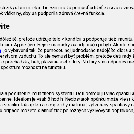
toch a kyslom mlieku. Tie vám môžu pomôcť udržať zdravú rovnováh
k vlákniny, aby sa podporila zdravá črevná funkcia.
ite
ležité, pretože udržuje telo v kondícii a podporuje tiež imunitu.
nfekciám. Aj pre čerstvejšie mamičky sa odporúča pohyb. Ak ste ňo
e
je vybavená tak, že pomocou nej jednoducho nadojčíte dieťa a
 čerstvom vzduchu. To ale nemusí byť problém, pretože deti rady 
o prechádzky, beh, plávanie alebo túry. Na túry vám odporúčame n
spektrum možností na turistiku.
a a posilnenie imunitného systému. Deti potrebujú viac spánku ako
denne. Ideálom je však 8 hodín. Nedostatok spánku môže viesť k o
ka spánku, tak aj deti a dospelí by mali mať vytvorený spánkový 
o prípade môžete siahnuť tiež po rôznych výživových doplnkoch,