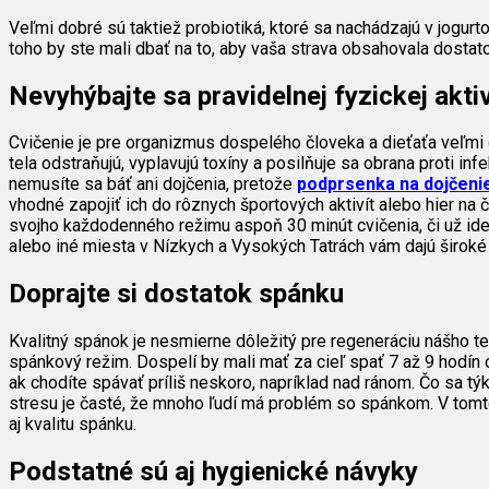
Veľmi dobré sú taktiež probiotiká, ktoré sa nachádzajú v jogur
toho by ste mali dbať na to, aby vaša strava obsahovala dostato
Nevyhýbajte sa pravidelnej fyzickej aktiv
Cvičenie je pre organizmus dospelého človeka a dieťaťa veľmi dô
tela odstraňujú, vyplavujú toxíny a posilňuje sa obrana proti i
nemusíte sa báť ani dojčenia, pretože
podprsenka na dojčeni
vhodné zapojiť ich do rôznych športových aktivít alebo hier na
svojho každodenného režimu aspoň 30 minút cvičenia, či už ide 
alebo iné miesta v Nízkych a Vysokých Tatrách vám dajú široké 
Doprajte si dostatok spánku
Kvalitný spánok je nesmierne dôležitý pre regeneráciu nášho tel
spánkový režim. Dospelí by mali mať za cieľ spať 7 až 9 hodín 
ak chodíte spávať príliš neskoro, napríklad nad ránom. Čo sa tý
stresu je časté, že mnoho ľudí má problém so spánkom. V tomt
aj kvalitu spánku.
Podstatné sú aj hygienické návyky