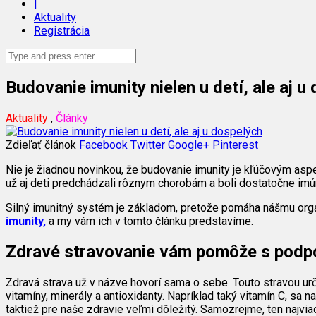
|
Aktuality
Registrácia
Budovanie imunity nielen u detí, ale aj u
Aktuality
,
Články
Zdieľať článok
Facebook
Twitter
Google+
Pinterest
Nie je žiadnou novinkou, že budovanie imunity je kľúčovým aspek
už aj deti predchádzali rôznym chorobám a boli dostatočne imún
Silný imunitný systém je základom, pretože pomáha nášmu orga
imunity
,
a my vám ich v tomto článku predstavíme.
Zdravé stravovanie vám pomôže s podpo
Zdravá strava už v názve hovorí sama o sebe. Touto stravou určit
vitamíny, minerály a antioxidanty. Napríklad taký vitamín C, sa 
taktiež pre naše zdravie veľmi dôležitý. Samozrejme, ten najviac