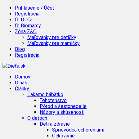
Prihlásenie / Účet
Registrácia
fb Dieťa
fb Biomamy
Zóna Z&O
Maľovanky pre detičky
Maľovanky pre mamičky
Blog
Registrácia
Domov
O nás
Články
Čakáme bábätko
Tehotenstvo
Pôrod a šestonedelie
Názory a skúsenosti
O deťoch
Deti a zdravie
Sprievodca ochoreniami
Očkovanie