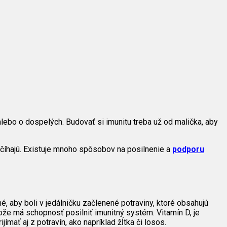
alebo o dospelých. Budovať si imunitu treba už od malička, aby
číhajú. Existuje mnoho spôsobov na posilnenie a
podporu
é, aby boli v jedálničku začlenené potraviny, ktoré obsahujú
etože má schopnosť posilniť imunitný systém. Vitamín D, je
mať aj z potravín, ako napríklad žĺtka či losos.