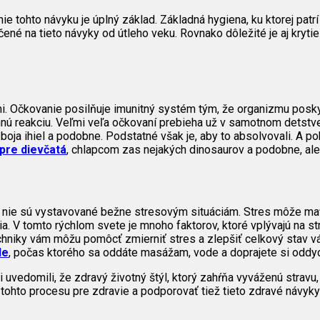
ie tohto návyku je úplný základ. Základná hygiena, ku ktorej pat
né na tieto návyky od útleho veku. Rovnako dôležité je aj krytie 
i. Očkovanie posilňuje imunitný systém tým, že organizmu posk
nú reakciu. Veľmi veľa očkovaní prebieha už v samotnom detstve, a
oja ihiel a podobne. Podstatné však je, aby to absolvovali. A po
pre dievčatá
, chlapcom zas nejakých dinosaurov a podobne, aleb
i nie sú vystavované bežne stresovým situáciám. Stres môže mať
nia. V tomto rýchlom svete je mnoho faktorov, ktoré vplývajú na 
techniky vám môžu pomôcť zmierniť stres a zlepšiť celkový stav v
de
, počas ktorého sa oddáte masážam, vode a doprajete si oddyc
si uvedomili, že zdravý životný štýl, ktorý zahŕňa vyváženú strav
ohto procesu pre zdravie a podporovať tiež tieto zdravé návyky 