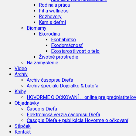
Rodina a práca
Fit a wellness
Rozhovory
Kam s deťmi
Biomamy
Ekorodina
Ekobábätko
Ekodomácnosť
Ekostarostlivosť o telo
Životné prostredie
Na zamyslenie
Video
Archív
Archív časopisu Dieťa
Archív špeciálu Dojčiatko & batoľa
Knihy
HOVORME O OČKOVANÍ … online pre predplatiteľo
Objednávky
Časopis Dieťa
Elektronická verzia časopisu Dieťa
Časopis Dieťa + publikácia Hovorme o očkovaní
Stĺpček
Kontakt