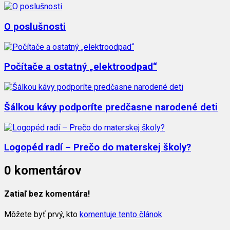
O poslušnosti
Počítače a ostatný „elektroodpad“
Šálkou kávy podporíte predčasne narodené deti
Logopéd radí – Prečo do materskej školy?
0 komentárov
Zatiaľ bez komentára!
Môžete byť prvý, kto
komentuje tento článok