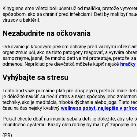
K hygiene sme všetci boli učení už od malička, pretože vytvoren
spôsobom, ako sa chrániť pred infekciami. Deti by mali byť nauče
vírusov a baktérií.
Nezabudnite na očkovania
Očkovanie je kľúčovým prvkom ochrany pred vážnymi infekciam
organizmus učí, ako na tieto patogény reagovať, a vytvára obran
samozrejme, jasné, že mnoho detí veľmi protestuje, pretože sa b
odmenou. Napríklad pre dievčatká môžete kúpiť nejaké
hračky 
Vyhýbajte sa stresu
Tento bod však primárne platí pre dospelých, pretože malé det
je dôležité naučiť sa riešiť stres a nájsť spôsoby jeho zmierne
techniky, ako je meditácia, hlboké dýchanie alebo joga. Tieto 
času na čas nejaký kvalitný
wellness pobyt, najlepšie v príro
Pokiaľ chcete dbať na imunitu seba a detí, je dôležité, aby ste 
imunitného systému. Každý člen rodiny by mal byť zapojený do t
(PR)