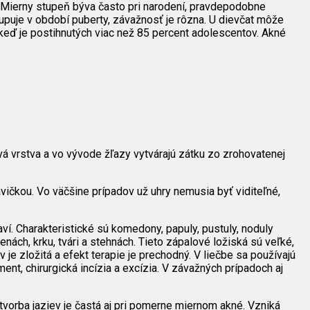
. Mierny stupeň býva často pri narodení, pravdepodobne
puje v období puberty, závažnosť je rôzna. U dievčat môže
keď je postihnutých viac než 85 percent adolescentov. Akné
ová vrstva a vo vývode žľazy vytvárajú zátku zo zrohovatenej
vičkou. Vo väčšine prípadov už uhry nemusia byť viditeľné,
ví. Charakteristické sú komedony, papuly, pustuly, noduly
enách, krku, tvári a stehnách. Tieto zápalové ložiská sú veľké,
e zložitá a efekt terapie je prechodný. V liečbe sa používajú
ment, chirurgická incízia a excízia. V závažných prípadoch aj
tvorba jaziev je častá aj pri pomerne miernom akné. Vzniká