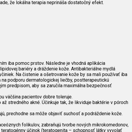
pade, že lokálna terapia neprináša dostatočný efekt.
ím iba pomoc prstov. Následne je vhodná aplikácia
ipidovej bariéry a dráždenie kože. Antibakteriálne mydlá
činiek. Na čistenie a ošetrovanie kože by sa mali používať iba
a na podporu dermatologickej liečby, postterapeutickú
ktným predpisom, aby sa zaručila maximálna bezpečnosť
u väčšina pacientov dobre toleruje.
až stredného akné. Účinkuje tak, že likviduje baktérie v póroch
erujú, prechodne sa môže objaviť suchosť a podráždenie kože.
baceóznych folikulov, zabraňujú tvorbe nových mikrokomedonov,
 teratogénny účinok (teratogenita – schopnosť látky vyvolať