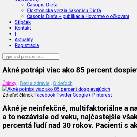
Časopis Dieťa
Elektronická verzia časopisu Dieťa
Časopis Dieťa + publikácia Hovorme o očkovaní
Stĺpček
Kontakt
|
Aktuality
Registrácia
Akné potrápi viac ako 85 percent dospie
Články
,
Deti a zdravie
,
O deťoch
Zdieľať článok
Facebook
Twitter
Google+
Pinterest
Akné je neinfekčné, multifaktoriálne a n
a to nezávisle od veku, najčastejšie vša
percentá ľudí nad 30 rokov. Pacienti s a