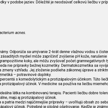
ledky v podobe jaziev. Dôležité je neodsúvať celkovú liečbu v prí
acterium acnes.
ámy. Odporúča sa umývanie 2-krát denne vlažnou vodou s čisten
zásaditých mydiel môže zapríčiniť zvýšenie pH kože, narušenie l
ú grampozitívne koky, ale môžu zvyšovať počet gramnegatívnych ty
, teda nie prípravky bežnej kozmetiky. Dermatokozmetika sa vyvíj
b a zmeny vzhľadu. Jej zloženie podlieha zákonnej úprave a stri
zmetiká – potravinové doplnky.
 percentá s komedolytickým a protizápalovým účinkom. Túto liečb
 protizápalový účinok. V medicíne sa používa na liečbu mierneho 
 ideálna látka na kombinovanú terapiu. Pacienti liečbu dobre tol
lne, majú aj protizápalový účinok.
a
a patria medzi najúčinnejšie prípravky – uvoľňujú obsah zo se
ápalový účinok. Potrebné je plošné ošetrovanie. Keďže je známy