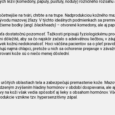
ých lézií (komedony, papuly, pustuly, noduly) rozličného rozsah
četnejšie na tvári, chrbte a na trupe. Nadprodukciou kožného ma
vývodu mazovej žľazy. V týchto ideálnych podmienkach sa premn
čierne bodky (angl.
blackheads) –
otvorené komedony, ale aj pap
eťaťa dostatočnú pozornosť. Ťažkosti pripisujú fyziologickému p
mi dôležité, aby sa čo najskôr začalo s adekvátnou liečbou, v zá
vek kožnú nedokonalosť. Hoci väčšina pacientov sa o pleť pravi
ú najmä chlapci, pretože u nich sa ochorenie prejavuje v závažn
trovaní kože sú o niečo menej dôslední.
 v určitých oblastiach tela a zabezpečujú premastenie kože. Maz
rodzeným zvýšením hladiny hormónov v období dospievania, ale 
avy na koži však vedia spôsobiť aj lieky s obsahom hormónov. Vše
dukcie vznikne tzv. hypersenzitívny zápal.