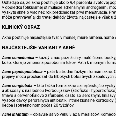
Odhaduje sa, že akné postihuje okolo 9,4 percenta svetovej p
v dôsledku folikulárnej stimulácie adrenálnymi androgénmi, m
výskytu akné o viac než rok predchádzať prvá menštruácia. Pre
môže pretrvávať aj do tretej dekády života, najčastejšie však u ž
KLINICKÝ OBRAZ
Akné postihuje najčastejšie tvár, v menšej miere ramená, horné č
NAJČASTEJŠIE VARIANTY AKNÉ
Acne comedonica –
každý z nás pozná uhry, malé čierne bodky, 
kože, ktorá je zmenená pôsobením tukov. Patrí k miernym form
Acne papulopustulosa –
patrí k stredne ťažkým formám akné. Ch
prejavy môžu prechádzať do hlbokých bolestivých zápalových u
Acne conglobata –
táto ťažká forma akné sa najčastejšie vyskyt
a abscesy s následnou tvorbou jaziev (atrofické i hypertrofické),
tmavé a červenofialovo zafarbené, často so seróznym, hnisavým 
vysoké dávky perorálnych antibiotík, intralezionálne kortikoidy 
liečba Isotretinoinom počas 20 týždňov.
Acne infantum –
objavuje sa vo veku 3 až 6 mesiacov. Komedóny,