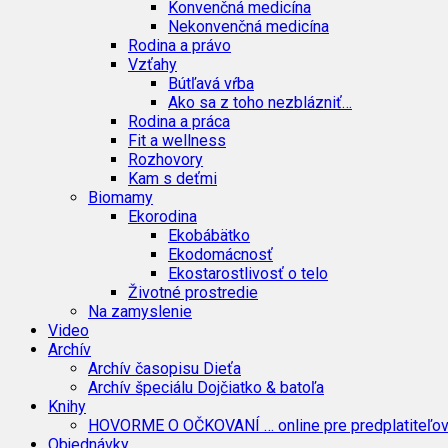
Konvenčná medicína
Nekonvenčná medicína
Rodina a právo
Vzťahy
Bútľavá vŕba
Ako sa z toho nezblázniť…
Rodina a práca
Fit a wellness
Rozhovory
Kam s deťmi
Biomamy
Ekorodina
Ekobábätko
Ekodomácnosť
Ekostarostlivosť o telo
Životné prostredie
Na zamyslenie
Video
Archív
Archív časopisu Dieťa
Archív špeciálu Dojčiatko & batoľa
Knihy
HOVORME O OČKOVANÍ … online pre predplatiteľo
Objednávky