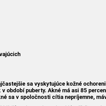
vajúcich
ajčastejšie sa vyskytujúce kožné ochoreni
k v období puberty. Akné má asi 85 percen
kné sa v spoločnosti cítia nepríjemne, má