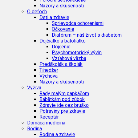
Názory a skúsenosti
O deťoch
Deti a zdravie
Sprievodca ochoreniami
Očkovanie
Diafórum – náš život s diabetom
Dojčiatko a batoliatko
Dojčenie
Psychomotorický vývin
Vzťahová väzba
Predškolák a školák
Tínedžer
Výchova
Názory a skúsenosti
Výživa
Rady malým papkáčom
Bábätkám pod zúbok
Zdravie ide cez bruško
Potraviny pre zdravie
Receptár
Domáca medicína
Rodina
Rodina a zdravie