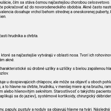
opulácie, čím sa stáva ôsmou najčastejšou chorobou celosvetovo
ôže pokračovať až do novorodeneckého obdobia. Akné často nastu
valencia dosahuje vrchol behom strednej a oneskorenej puberty, 
ien.
asti hrudníka a chrbta.
ktoré sa najčastejšie vytvárajú v oblasti nosa. Tvorí ich rohovin
ám akné.
arakteristické sú drobné uzlíky a uzlíčky s bielou zapálenou hla
zlov.
uje u dospievajúcich chlapcov, ale môže sa objaviť u oboch pohla
 a to hlavne na chrbte, hrudníku, v menšej miere aj na bruchu, ram
alebo hlienovitým sekrétom. Starostlivosť o takýchto pacientov j
(aplikujú sa do jaziev), systémové kortikoidy, chirurgický débride
 papuly, pustuly a noduly sa objavujú hlavne na tvári. Následná 