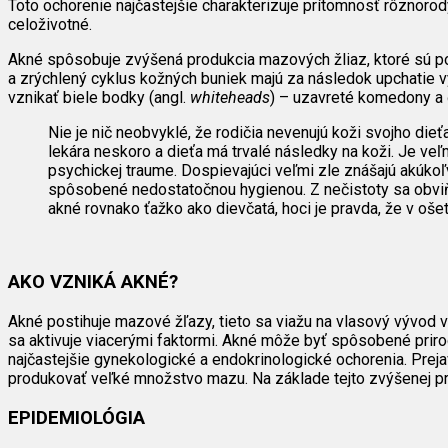
Toto ochorenie najčastejšie charakterizuje prítomnosť rôznorod
celoživotné.
Akné spôsobuje zvýšená produkcia mazových žliaz, ktoré sú po
a zrýchlený cyklus kožných buniek majú za následok upchatie 
vznikať biele bodky (angl.
whiteheads
) – uzavreté komedony a 
Nie je nič neobvyklé, že rodičia nevenujú koži svojho di
lekára neskoro a dieťa má trvalé následky na koži. Je veľ
psychickej traume. Dospievajúci veľmi zle znášajú akúkoľ
spôsobené nedostatočnou hygienou. Z nečistoty sa obviňuj
akné rovnako ťažko ako dievčatá, hoci je pravda, že v oše
AKO VZNIKÁ AKNÉ?
Akné postihuje mazové žľazy, tieto sa viažu na vlasový vývod
sa aktivuje viacerými faktormi. Akné môže byť spôsobené pri
najčastejšie gynekologické a endokrinologické ochorenia. Prej
produkovať veľké množstvo mazu. Na základe tejto zvýšenej pro
EPIDEMIOLÓGIA