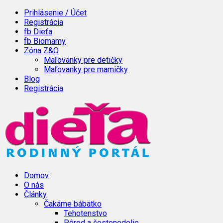
Prihlásenie / Účet
Registrácia
fb Dieťa
fb Biomamy
Zóna Z&O
Maľovanky pre detičky
Maľovanky pre mamičky
Blog
Registrácia
Domov
O nás
Články
Čakáme bábätko
Tehotenstvo
Pôrod a šestonedelie