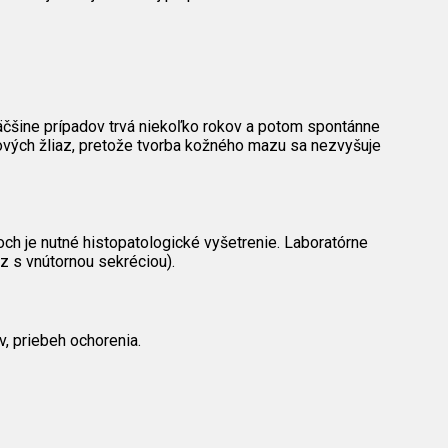
väčšine prípadov trvá niekoľko rokov a potom spontánne
ových žliaz, pretože tvorba kožného mazu sa nezvyšuje
ch je nutné histopatologické vyšetrenie. Laboratórne
z s vnútornou sekréciou).
v, priebeh ochorenia.