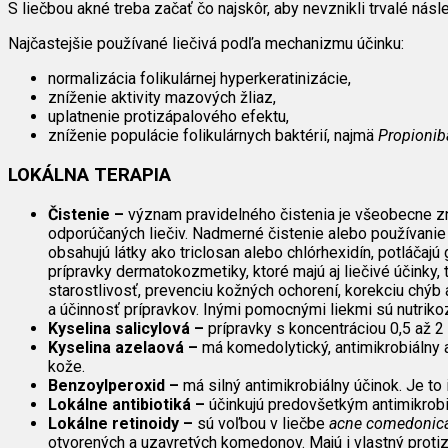
S liečbou akné treba začať čo najskôr, aby nevznikli trvalé nás
Najčastejšie používané liečivá podľa mechanizmu účinku:
normalizácia folikulárnej hyperkeratinizácie,
zníženie aktivity mazových žliaz,
uplatnenie protizápalového efektu,
zníženie populácie folikulárnych baktérií, najmä
Propionib
LOKÁLNA TERAPIA
Čistenie –
význam pravidelného čistenia je všeobecne zn
odporúčaných liečiv. Nadmerné čistenie alebo používanie 
obsahujú látky ako triclosan alebo chlórhexidín, potláčaj
prípravky dermatokozmetiky, ktoré majú aj liečivé účinky
starostlivosť, prevenciu kožných ochorení, korekciu chý
a účinnosť prípravkov. Inými pomocnými liekmi sú nutriko
Kyselina salicylová –
prípravky s koncentráciou 0,5 až 2
Kyselina azelaová –
má komedolytický, antimikrobiálny a
kože.
Benzoylperoxid –
má silný antimikrobiálny účinok. Je to
Lokálne antibiotiká –
účinkujú predovšetkým antimikrobiá
Lokálne retinoidy –
sú voľbou v liečbe
acne comedonic
otvorených a uzavretých komedonov. Majú i vlastný protiz