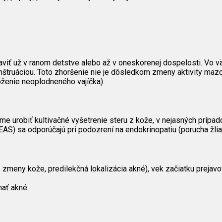
javiť už v ranom detstve alebo až v oneskorenej dospelosti. Vo 
nštruáciou. Toto zhoršenie nie je dôsledkom zmeny aktivity maz
loženie neoplodneného vajíčka).
 urobiť kultivačné vyšetrenie steru z kože, v nejasných prípado
AS) sa odporúčajú pri podozrení na endokrinopatiu (porucha žlia
 zmeny kože, predilekčná lokalizácia akné), vek začiatku prejavo
nať akné.