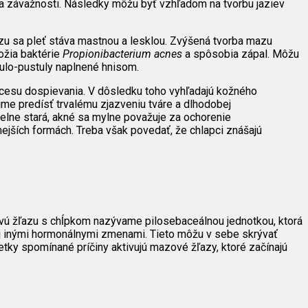
u a závažnosti. Následky môžu byť vzhľadom na tvorbu jaziev
zu sa pleť stáva mastnou a lesklou. Zvýšená tvorba mazu
ožia baktérie
Propionibacterium acnes
a spôsobia zápal. Môžu
ulo-pustuly naplnené hnisom.
rocesu dospievania. V dôsledku toho vyhľadajú kožného
ujme predísť trvalému zjazveniu tváre a dlhodobej
delne stará, akné sa mylne považuje za ochorenie
ejších formách. Treba však povedať, že chlapci znášajú
ovú žľazu s chĺpkom nazývame pilosebaceálnou jednotkou, ktorá
aj inými hormonálnymi zmenami. Tieto môžu v sebe skrývať
tky spomínané príčiny aktivujú mazové žľazy, ktoré začínajú