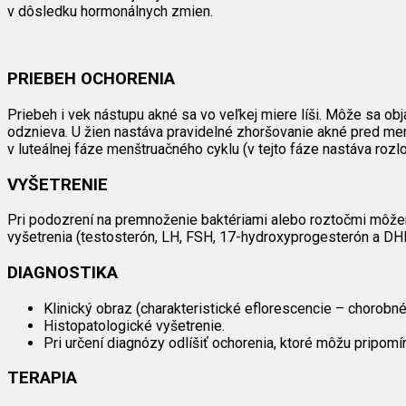
v dôsledku hormonálnych zmien.
PRIEBEH OCHORENIA
Priebeh i vek nástupu akné sa vo veľkej miere líši. Môže sa ob
odznieva. U žien nastáva pravidelné zhoršovanie akné pred me
v luteálnej fáze menštruačného cyklu (v tejto fáze nastáva roz
VYŠETRENIE
Pri podozrení na premnoženie baktériami alebo roztočmi môžeme
vyšetrenia (testosterón, LH, FSH, 17-hydroxyprogesterón a DHE
DIAGNOSTIKA
Klinický obraz (charakteristické eflorescencie – chorobné
Histopatologické vyšetrenie.
Pri určení diagnózy odlíšiť ochorenia, ktoré môžu pripomí
TERAPIA