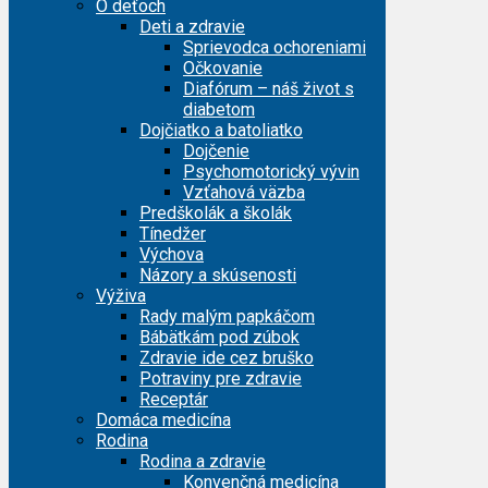
O deťoch
Deti a zdravie
Sprievodca ochoreniami
Očkovanie
Diafórum – náš život s
diabetom
Dojčiatko a batoliatko
Dojčenie
Psychomotorický vývin
Vzťahová väzba
Predškolák a školák
Tínedžer
Výchova
Názory a skúsenosti
Výživa
Rady malým papkáčom
Bábätkám pod zúbok
Zdravie ide cez bruško
Potraviny pre zdravie
Receptár
Domáca medicína
Rodina
Rodina a zdravie
Konvenčná medicína