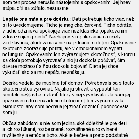
som ten proces nerušila nástojením a opakovaním. Jej hnev
stúpa, cíti sa zúfalo, nešťastne.
Lepšie pre mňa a pre dcérku:
Deti potrebujú ticho viac, než
si to uvedomujeme. Ticho je magické, čarovné. Ticho odráža,
v tichu odznieva, upokojuje viac než klasické „opakovaním
zdôrazňujem pointu“. Nechajme si opakovanie na účely
vzdelávania, študovania a nie na jednanie s deťmi. Opakovanie
skutočne zdôrazňuje pointu, ale v emocionálnom vypätí
nefunguje. Opakovaním len zvýrazňujete skutočnosť, s ktorou
sa dieťa potrebuje vyrovnať a nie ju dookola počúvať, čím
dávate možnosť s ňou dookola bojovať. Dieťa jej chce
vykričať, ako sa mu nepáči, neznáša ju.
Dcérka vedela, že musíme ísť domov. Potrebovala sa s touto
skutočnosťou vyrovnať. Nejako ju stráviť a vypustiť ten
smútok, nešťastie a zlosť, ktorý v nej vyvolávala. Ja som jej
opakovaním tú nenávidenú skutočnosť len zvýrazňovala.
Namiesto, aby som nechala jej zlosť doznieť, podnecovala
som ju.
Občas zabúdam, a nie som jediná, aké dôležité je pre deti
a ich rozfúkané, rozbesnené, rozvášnené a rozvlnené
myšlienky a emócie ticho. Aké je liečivé a preto podstatné.