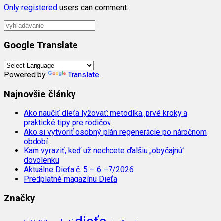
Only
registered
users can comment.
Google Translate
Powered by
Translate
Najnovšie články
Ako naučiť dieťa lyžovať: metodika, prvé kroky a
praktické tipy pre rodičov
Ako si vytvoriť osobný plán regenerácie po náročnom
období
Kam vyraziť, keď už nechcete ďalšiu „obyčajnú“
dovolenku
Aktuálne Dieťa č. 5 – 6 –7/2026
Predplatné magazínu Dieťa
Značky