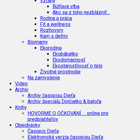
Vzťahy
Bútľavá vŕba
Ako sa z toho nezblázniť…
Rodina a práca
Fit a wellness
Rozhovory
Kam s deťmi
Biomamy
Ekorodina
Ekobábätko
Ekodomácnosť
Ekostarostlivosť o telo
Životné prostredie
Na zamyslenie
Video
Archív
Archív časopisu Dieťa
Archív špeciálu Dojčiatko & batoľa
Knihy
HOVORME O OČKOVANÍ … online pre
predplatiteľov
Objednávky
Časopis Dieťa
Elektronická verzia časopisu Dieťa