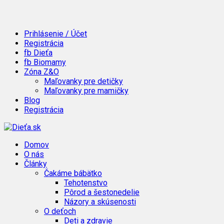
Prihlásenie / Účet
Registrácia
fb Dieťa
fb Biomamy
Zóna Z&O
Maľovanky pre detičky
Maľovanky pre mamičky
Blog
Registrácia
Domov
O nás
Články
Čakáme bábätko
Tehotenstvo
Pôrod a šestonedelie
Názory a skúsenosti
O deťoch
Deti a zdravie