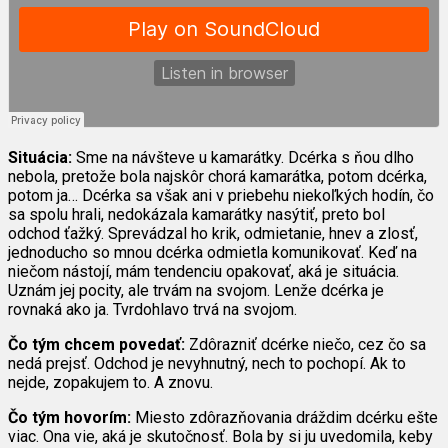
Situácia:
Sme na návšteve u kamarátky. Dcérka s ňou dlho
nebola, pretože bola najskôr chorá kamarátka, potom dcérka,
potom ja… Dcérka sa však ani v priebehu niekoľkých hodín, čo
sa spolu hrali, nedokázala kamarátky nasýtiť, preto bol
odchod ťažký. Sprevádzal ho krik, odmietanie, hnev a zlosť,
jednoducho so mnou dcérka odmietla komunikovať. Keď na
niečom nástojí, mám tendenciu opakovať, aká je situácia.
Uznám jej pocity, ale trvám na svojom. Lenže dcérka je
rovnaká ako ja. Tvrdohlavo trvá na svojom.
Čo tým chcem povedať:
Zdôrazniť dcérke niečo, cez čo sa
nedá prejsť. Odchod je nevyhnutný, nech to pochopí. Ak to
nejde, zopakujem to. A znovu.
Čo tým hovorím:
Miesto zdôrazňovania dráždim dcérku ešte
viac. Ona vie, aká je skutočnosť. Bola by si ju uvedomila, keby