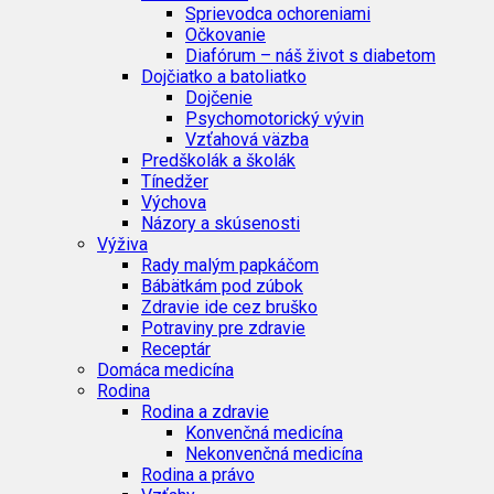
Sprievodca ochoreniami
Očkovanie
Diafórum – náš život s diabetom
Dojčiatko a batoliatko
Dojčenie
Psychomotorický vývin
Vzťahová väzba
Predškolák a školák
Tínedžer
Výchova
Názory a skúsenosti
Výživa
Rady malým papkáčom
Bábätkám pod zúbok
Zdravie ide cez bruško
Potraviny pre zdravie
Receptár
Domáca medicína
Rodina
Rodina a zdravie
Konvenčná medicína
Nekonvenčná medicína
Rodina a právo