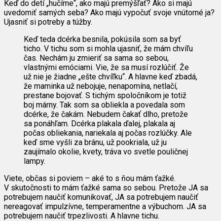
Keď do detí „hučíme“, ako majú premýšľať? Ako si majú
uvedomiť samých seba? Ako majú vypočuť svoje vnútorné ja?
Ujasniť si potreby a túžby.
Keď teda dcérka besnila, pokúsila som sa byť
ticho. V tichu som si mohla ujasniť, že mám chvíľu
čas. Nechám ju zmieriť sa sama so sebou,
vlastnými emóciami. Vie, že sa musí rozlúčiť. Že
už nie je žiadne „ešte chvíľku“. A hlavne keď zbadá,
že maminka už nebojuje, nenapomína, netlačí,
prestane bojovať. S tichým spoločníkom je totiž
boj márny. Tak som sa obliekla a povedala som
dcérke, že čakám. Nebudem čakať dlho, pretože
sa ponáhľam. Dcérka plakala ďalej, plakala aj
počas obliekania, nariekala aj počas rozlúčky. Ale
keď sme vyšli za bránu, už pookriala, už ju
zaujímalo okolie, kvety, tráva vo svetle pouličnej
lampy.
Viete, občas si poviem – aké to s ňou mám ťažké.
V skutočnosti to mám ťažké sama so sebou. Pretože JA sa
potrebujem naučiť komunikovať, JA sa potrebujem naučiť
nereagovať impulzívne, temperamentne a výbuchom. JA sa
potrebujem naučiť trpezlivosti. A hlavne tichu.