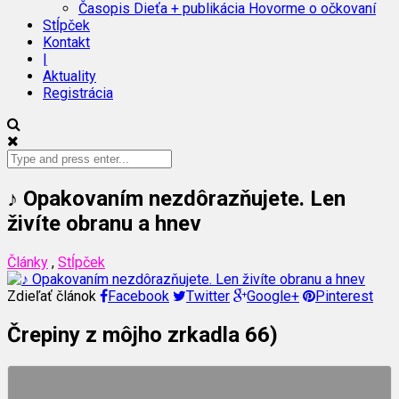
Časopis Dieťa + publikácia Hovorme o očkovaní
Stĺpček
Kontakt
|
Aktuality
Registrácia
♪ Opakovaním nezdôrazňujete. Len
živíte obranu a hnev
Články
,
Stĺpček
Zdieľať článok
Facebook
Twitter
Google+
Pinterest
Črepiny z môjho zrkadla 66)