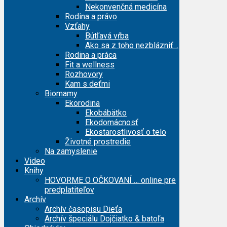
Nekonvenčná medicína
Rodina a právo
Vzťahy
Bútľavá vŕba
Ako sa z toho nezblázniť…
Rodina a práca
Fit a wellness
Rozhovory
Kam s deťmi
Biomamy
Ekorodina
Ekobábätko
Ekodomácnosť
Ekostarostlivosť o telo
Životné prostredie
Na zamyslenie
Video
Knihy
HOVORME O OČKOVANÍ … online pre
predplatiteľov
Archív
Archív časopisu Dieťa
Archív špeciálu Dojčiatko & batoľa