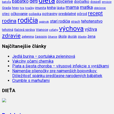
dieťa
deti
bábätko
dojčenie
dojčiatko
batoľa
dospelí
emócie
mama
matka
kniha
imunita
láska
Grada
hnev
hra
hračky
oblečenie
recept
očkovanie
potraviny
predplatné
otec
pôrod
polievka
rodičia
rodina
tehotenstvo
starí rodičia
spánok
strach
výchova
výživa
Vianoce
tehotná
tlačová správa
vzťahy
zdravie
škola
žena
zelenina
časopis
čítanie
školák
šťastie
Najčítanejšie články
Jedlá burina – portulaka zeleninová
Vakcíny očami chemika
Piata a šiesta choroba – vírusové infekcie s vyrážkami
Najmenšie plienočky pre najmenších bojovníkov:
Dôležitosť spánku predčasne narodených bábätiek
Crumble s marhuľami
DIEŤA