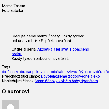
Mama Žaneta
Foto autorka
Sledujte seriál mamy Žanety. Každý týždeň
pribúda v rubrike Stĺpček nová časť.
Čítajte aj seriál
Alžbetka a jej svet z opačného
brehu.
Každý týždeň pribudne nová časť.
Tags
dieťa
hnev
obrana
opakovanie
rodičia
trpezlivosť
výchova
zdôrazň
Predchádzajúci článok
Dovolenkujeme zodpovedne a eko
Nasledujúci článok
Šampiňónový koláč s baby špenátom
O autorovi