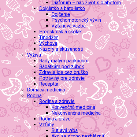
Diafórum – náš život s diabetom
Dojčiatko a batoliatko
Dojčenie
Psychomotorický vývin
Vzťahová väzba
Predškolák a školák
Tínedžer
Výchova
Názory a skúsenosti
Výživa
Rady malým papkáčom
Bábätkám pod zúbok
Zdravie ide cez bruško
Potraviny pre zdravie
Receptár
Domáca medicína
Rodina
Rodina a zdravie
Konvenčná medicína
Nekonvenčná medicína
Rodina a právo
Vzťahy
Bútľavá vŕba
Ako sa z toho nezblázniť…