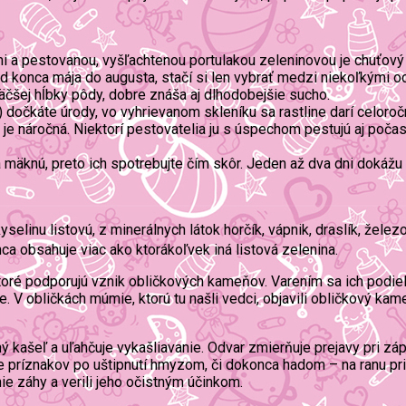
i a pestovanou, vyšľachtenou portulakou zeleninovou je chuťový 
 konca mája do augusta, stačí si len vybrať medzi niekoľkými od
äčšej hĺbky pôdy, dobre znáša aj dlhodobejšie sucho.
čkáte úrody, vo vyhrievanom skleníku sa rastline darí celoročne.
e je náročná. Niektorí pestovatelia ju s úspechom pestujú aj poč
a mäknú, preto ich spotrebujte čím skôr. Jeden až dva dni dokážu 
kyselinu listovú, z minerálnych látok horčík, vápnik, draslík, žel
a obsahuje viac ako ktorákoľvek iná listová zelenina.
ktoré podporujú vznik obličkových kameňov. Varením sa ich podie
. V obličkách múmie, ktorú tu našli vedci, objavili obličkový kam
hý kašeľ a uľahčuje vykašliavanie. Odvar zmierňuje prejavy pri zá
e príznakov po uštipnutí hmyzom, či dokonca hadom – na ranu priklad
ie záhy a verili jeho očistným účinkom.