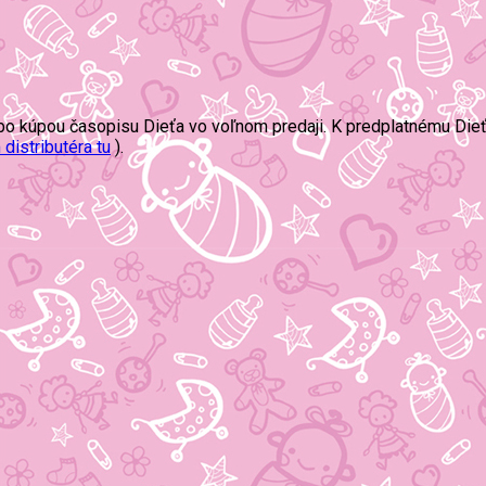
bo kúpou časopisu Dieťa vo voľnom predaji. K predplatnému Dieť
distributéra tu
).