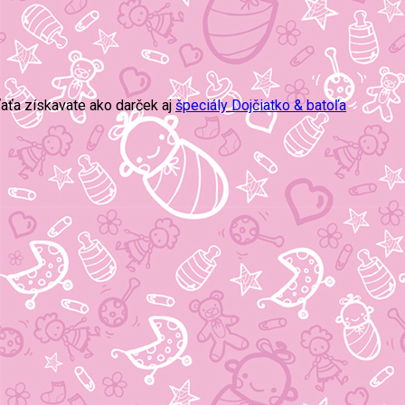
aťa získavate ako darček aj
špeciály Dojčiatko & batoľa