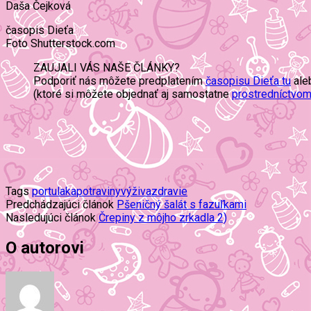
Daša Čejková
časopis Dieťa
Foto Shutterstock.com
ZAUJALI VÁS NAŠE ČLÁNKY?
Podporiť nás môžete predplatením
časopisu Dieťa tu
ale
(ktoré si môžete objednať aj samostatne
prostredníctvom 
Tags
portulaka
potraviny
výživa
zdravie
Predchádzajúci článok
Pšeničný šalát s fazuľkami
Nasledujúci článok
Črepiny z môjho zrkadla 2)
O autorovi