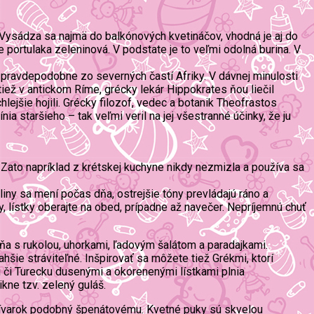
 Vysádza sa najmä do balkónových kvetináčov, vhodná je aj do
 portulaka zeleninová. V podstate je to veľmi odolná burina. V
a pravdepodobne zo severných častí Afriky. V dávnej minulosti
 tiež v antickom Ríme, grécky lekár Hippokrates ňou liečil
hlejšie hojili. Grécky filozof, vedec a botanik Theofrastos
ia staršieho – tak veľmi veril na jej všestranné účinky, že ju
. Zato napríklad z krétskej kuchyne nikdy nezmizla a používa sa
tliny sa mení počas dňa, ostrejšie tóny prevládajú ráno a
, lístky oberajte na obed, prípadne až navečer. Nepríjemnú chuť
ňa s rukolou, uhorkami, ľadovým šalátom a paradajkami.
hšie stráviteľné. Inšpirovať sa môžete tiež Grékmi, ktorí
ku či Turecku dusenými a okorenenými lístkami plnia
kne tzv. zelený guláš.
ú prívarok podobný špenátovému. Kvetné puky sú skvelou