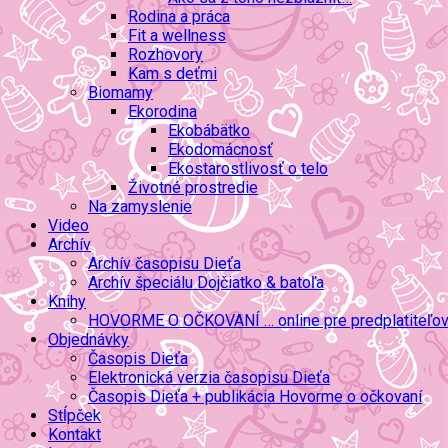
Rodina a práca
Fit a wellness
Rozhovory
Kam s deťmi
Biomamy
Ekorodina
Ekobábätko
Ekodomácnosť
Ekostarostlivosť o telo
Životné prostredie
Na zamyslenie
Video
Archív
Archív časopisu Dieťa
Archív špeciálu Dojčiatko & batoľa
Knihy
HOVORME O OČKOVANÍ … online pre predplatiteľo
Objednávky
Časopis Dieťa
Elektronická verzia časopisu Dieťa
Časopis Dieťa + publikácia Hovorme o očkovaní
Stĺpček
Kontakt