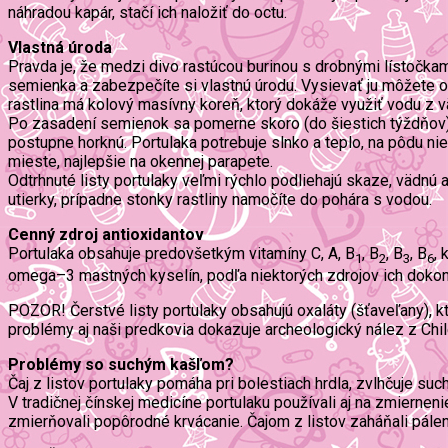
náhradou kapár, stačí ich naložiť do octu.
Vlastná úroda
Pravda je, že medzi divo rastúcou burinou s drobnými lístočkam
semienka a zabezpečíte si vlastnú úrodu. Vysievať ju môžete od
rastlina má kolový masívny koreň, ktorý dokáže využiť vodu z v
Po zasadení semienok sa pomerne skoro (do šiestich týždňov) do
postupne horknú. Portulaka potrebuje slnko a teplo, na pôdu ni
mieste, najlepšie na okennej parapete.
Odtrhnuté listy portulaky veľmi rýchlo podliehajú skaze, vädnú 
utierky, prípadne stonky rastliny namočíte do pohára s vodou.
Cenný zdroj antioxidantov
Portulaka obsahuje predovšetkým vitamíny C, A, B
, B
, B
, B
, 
1
2
3
6
omega–3 mastných kyselín, podľa niektorých zdrojov ich dokonc
POZOR! Čerstvé listy portulaky obsahujú oxaláty (šťaveľany), 
problémy aj naši predkovia dokazuje archeologický nález z Chile
Problémy so suchým kašľom?
Čaj z listov portulaky pomáha pri bolestiach hrdla, zvlhčuje suc
V tradičnej čínskej medicíne portulaku používali aj na zmierneni
zmierňovali popôrodné krvácanie. Čajom z listov zaháňali pálen