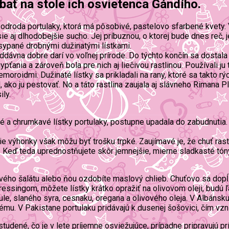
bať na stole ich osvietenca Gándího.
 odroda portulaky, ktorá má pôsobivé, pastelovo sfarbené kvety.
 aj dlhodobejšie sucho. Jej príbuznou, o ktorej bude dnes reč, je
sypané drobnými dužinatými lístkami.
oddávna dobre darí vo voľnej prírode. Do týchto končín sa dostal
ťania a zároveň bola pre nich aj liečivou rastlinou. Používali ju
oroidmi. Dužinaté lístky sa prikladali na rany, ktoré sa takto rýc
ako ju pestovať. No a táto rastlina zaujala aj slávneho Rimana Plín
ily.
até a chrumkavé lístky portulaky, postupne upadala do zabudnutia
šie výhonky však môžu byť trošku trpké. Zaujímavé je, že chuť ras
. Keď teda uprednostňujete skôr jemnejšie, mierne sladkasté tóny
ového šalátu alebo ňou ozdobíte maslový chlieb. Chuťovo sa dopĺ
essingom, môžete lístky krátko opražiť na olivovom oleji, budú ľa
bule, slaného syra, cesnaku, oregana a olivového oleja. V Albáns
u. V Pakistane portulaku pridávajú k dusenej šošovici, čím vzni
h studené, čo je v lete príjemne osviežujúce, prípadne pripravuj