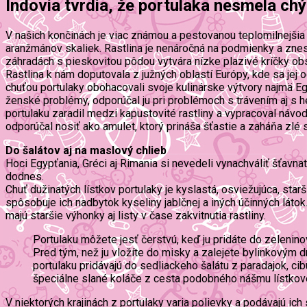
Indovia tvrdia, že portulaka nesmela chý
V našich končinách je viac známou a pestovanou teplomilnejšia
aranžmánov skaliek. Rastlina je nenáročná na podmienky a znesie
záhradách s pieskovitou pôdou vytvára nízke plazivé kríčky ob
Rastlina k nám doputovala z južných oblastí Európy, kde sa jej 
chuťou portulaky obohacovali svoje kulinárske výtvory najmä Egyp
ženské problémy, odporúčal ju pri problémoch s trávením aj s hem
portulaku zaradil medzi kapustovité rastliny a vypracoval návod, 
odporúčal nosiť ako amulet, ktorý prináša šťastie a zaháňa zlé s
Do šalátov aj na maslový chlieb
Hoci Egypťania, Gréci aj Rimania si nevedeli vynachváliť šťavn
dodnes.
Chuť dužinatých lístkov portulaky je kyslastá, osviežujúca, star
spôsobuje ich nadbytok kyseliny jablčnej a iných účinných látok
majú staršie výhonky aj listy v čase zakvitnutia rastliny.
Portulaku môžete jesť čerstvú, keď ju pridáte do zelenin
Pred tým, než ju vložíte do misky a zalejete bylinkovým dr
portulaku pridávajú do sedliackeho šalátu z paradajok, ci
špeciálne slané koláče z cesta podobného nášmu lístkovém
V niektorých krajinách z portulaky varia polievky a podávajú ic