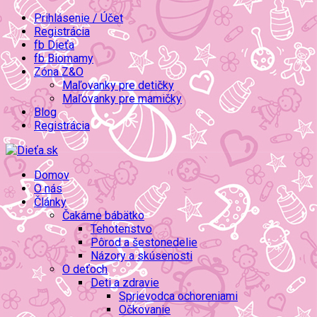
Prihlásenie / Účet
Registrácia
fb Dieťa
fb Biomamy
Zóna Z&O
Maľovanky pre detičky
Maľovanky pre mamičky
Blog
Registrácia
Domov
O nás
Články
Čakáme bábätko
Tehotenstvo
Pôrod a šestonedelie
Názory a skúsenosti
O deťoch
Deti a zdravie
Sprievodca ochoreniami
Očkovanie