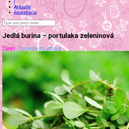
|
Aktuality
Registrácia
Jedlá burina – portulaka zeleninová
Články
,
Potraviny pre zdravie