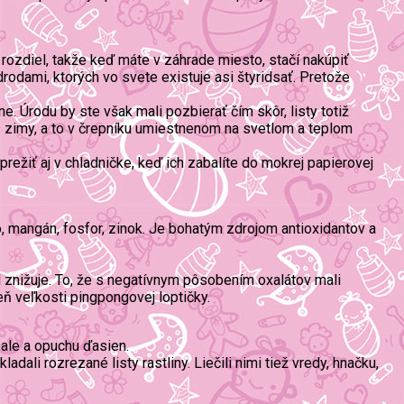
rozdiel, takže keď máte v záhrade miesto, stačí nakúpiť
rodami, ktorých vo svete existuje asi štyridsať. Pretože
 Úrodu by ste však mali pozbierať čím skôr, listy totiž
as zimy, a to v črepníku umiestnenom na svetlom a teplom
prežiť aj v chladničke, keď ich zabalíte do mokrej papierovej
ezo, mangán, fosfor, zinok. Je bohatým zdrojom antioxidantov a
l znižuje. To, že s negatívnym pôsobením oxalátov mali
eň veľkosti pingpongovej loptičky.
pale a opuchu ďasien.
ali rozrezané listy rastliny. Liečili nimi tiež vredy, hnačku,