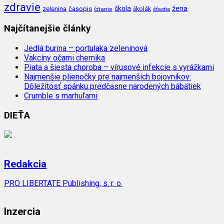
zdravie
škola
žena
zelenina
časopis
čítanie
školák
šťastie
Najčítanejšie články
Jedlá burina – portulaka zeleninová
Vakcíny očami chemika
Piata a šiesta choroba – vírusové infekcie s vyrážkami
Najmenšie plienočky pre najmenších bojovníkov:
Dôležitosť spánku predčasne narodených bábätiek
Crumble s marhuľami
DIEŤA
Redakcia
PRO LIBERTATE Publishing, s. r. o.
Inzercia