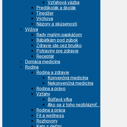
Vzťahová väzba
Predškolák a školák
Tínedžer
Výchova
Názory a skúsenosti
Výživa
Rady malým papkáčom
Bábätkám pod zúbok
Zdravie ide cez bruško
Potraviny pre zdravie
Receptár
Domáca medicína
Rodina
Rodina a zdravie
Konvenčná medicína
Nekonvenčná medicína
Rodina a právo
Vzťahy
Bútľavá vŕba
Ako sa z toho nezblázniť…
Rodina a práca
Fit a wellness
Rozhovory
Kam s deťmi