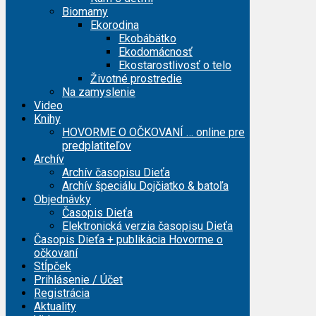
Biomamy
Ekorodina
Ekobábätko
Ekodomácnosť
Ekostarostlivosť o telo
Životné prostredie
Na zamyslenie
Video
Knihy
HOVORME O OČKOVANÍ … online pre
predplatiteľov
Archív
Archív časopisu Dieťa
Archív špeciálu Dojčiatko & batoľa
Objednávky
Časopis Dieťa
Elektronická verzia časopisu Dieťa
Časopis Dieťa + publikácia Hovorme o
očkovaní
Stĺpček
Prihlásenie / Účet
Registrácia
Aktuality