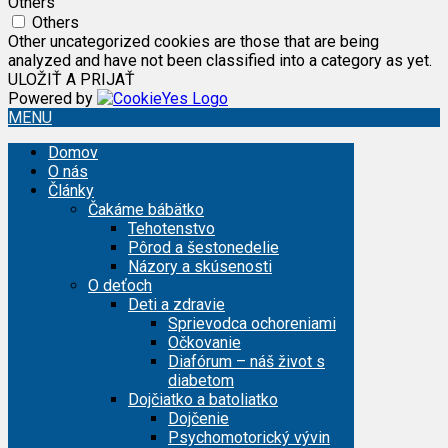
Others
Others
Other uncategorized cookies are those that are being
analyzed and have not been classified into a category as yet.
ULOŽIŤ A PRIJAŤ
Powered by
MENU
Domov
O nás
Články
Čakáme bábätko
Tehotenstvo
Pôrod a šestonedelie
Názory a skúsenosti
O deťoch
Deti a zdravie
Sprievodca ochoreniami
Očkovanie
Diafórum – náš život s
diabetom
Dojčiatko a batoliatko
Dojčenie
Psychomotorický vývin