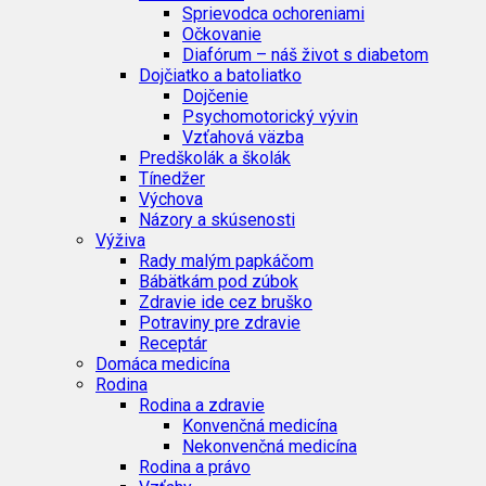
Sprievodca ochoreniami
Očkovanie
Diafórum – náš život s diabetom
Dojčiatko a batoliatko
Dojčenie
Psychomotorický vývin
Vzťahová väzba
Predškolák a školák
Tínedžer
Výchova
Názory a skúsenosti
Výživa
Rady malým papkáčom
Bábätkám pod zúbok
Zdravie ide cez bruško
Potraviny pre zdravie
Receptár
Domáca medicína
Rodina
Rodina a zdravie
Konvenčná medicína
Nekonvenčná medicína
Rodina a právo