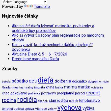
Powered by
Translate
Najnovšie články
Ako naučiť dieťa lyžovať: metodika, prvé kroky a
praktické tipy pre rodičov
Ako si vytvoriť osobný plán regenerácie po náročnom
období
Kam vyraziť, keď už nechcete ďalšiu „obyčajnú“
dovolenku
Aktuálne Dieťa č. 5 – 6 –7/2026
Predplatné magazínu Dieťa
Značky
dieťa
deti
bábätko
dojčenie
dojčiatko
batoľa
dospelí
emócie
mama
matka
kniha
imunita
láska
Grada
hnev
hra
hračky
oblečenie
recept
očkovanie
potraviny
predplatné
otec
pôrod
polievka
rodičia
rodina
tehotenstvo
starí rodičia
spánok
strach
výchova
výživa
Vianoce
tehotná
tlačová správa
vzťahy