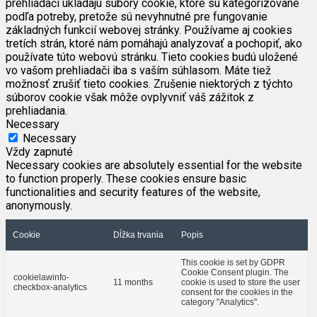
prehliadači ukladajú súbory cookie, ktoré sú kategorizované
podľa potreby, pretože sú nevyhnutné pre fungovanie
základných funkcií webovej stránky. Používame aj cookies
tretích strán, ktoré nám pomáhajú analyzovať a pochopiť, ako
používate túto webovú stránku. Tieto cookies budú uložené
vo vašom prehliadači iba s vaším súhlasom. Máte tiež
možnosť zrušiť tieto cookies. Zrušenie niektorých z týchto
súborov cookie však môže ovplyvniť váš zážitok z
prehliadania.
Necessary
Necessary
Vždy zapnuté
Necessary cookies are absolutely essential for the website
to function properly. These cookies ensure basic
functionalities and security features of the website,
anonymously.
Cookie
Dĺžka trvania
Popis
This cookie is set by GDPR
Cookie Consent plugin. The
cookielawinfo-
11 months
cookie is used to store the user
checkbox-analytics
consent for the cookies in the
category "Analytics".