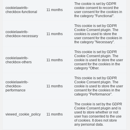
The cookie is set by GDPR
cookielawinfo-
cookie consent to record the
11 months
checkbox-functional
user consent for the cookies in
the category "Functional".
This cookie is set by GDPR
Cookie Consent plugin. The
cookielawinfo-
11 months
cookies is used to store the
checkbox-necessary
user consent for the cookies in
the category "Necessary".
This cookie is set by GDPR
Cookie Consent plugin. The
cookielawinfo-
11 months
cookie is used to store the user
checkbox-others
consent for the cookies in the
category "Other.
This cookie is set by GDPR
cookielawinfo-
Cookie Consent plugin. The
checkbox-
11 months
cookie is used to store the user
performance
consent for the cookies in the
category "Performance".
The cookie is set by the GDPR
Cookie Consent plugin and is
used to store whether or not
viewed_cookie_policy
11 months
user has consented to the use
of cookies. It does not store
any personal data.