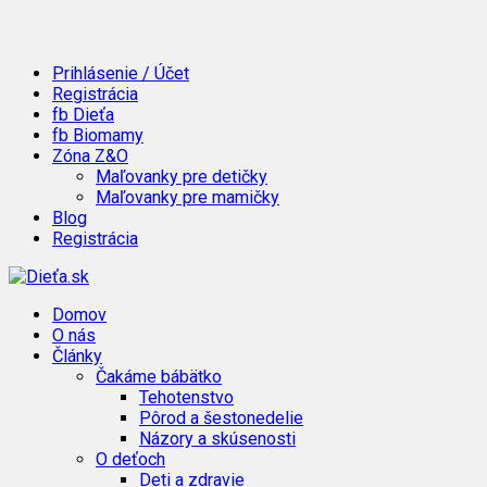
Prihlásenie / Účet
Registrácia
fb Dieťa
fb Biomamy
Zóna Z&O
Maľovanky pre detičky
Maľovanky pre mamičky
Blog
Registrácia
Domov
O nás
Články
Čakáme bábätko
Tehotenstvo
Pôrod a šestonedelie
Názory a skúsenosti
O deťoch
Deti a zdravie