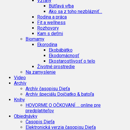
Vzťahy
Bútľavá vŕba
Ako sa z toho nezblázniť…
Rodina a práca
Fit a wellness
Rozhovory
Kam s deťmi
Biomamy
Ekorodina
Ekobábätko
Ekodomácnosť
Ekostarostlivosť o telo
Životné prostredie
Na zamyslenie
Video
Archív
Archív časopisu Dieťa
Archív špeciálu Dojčiatko & batoľa
Knihy
HOVORME O OČKOVANÍ … online pre
predplatiteľov
Objednávky
Časopis Dieťa
Elektronická verzia časopisu Dieťa