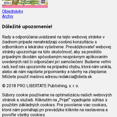
Objednávky
Archív
Dôležité upozornenie!
Rady a odporúčania uvádzané na tejto webovej stránke v
žiadnom prípade nenahrádzajú osobnú konzultáciu s
odborníkom a lekárske vyšetrenie. Prevádzkovateľ webovej
stránky upozorňuje na túto skutočnosť, aby sa predišlo
prípadným škodám spôsobeným nesprávnym aplikovaním
uvedených rád či odporúčaní pri samoliečení. Budeme veľmi
radi, keď nás upozorníte na prípadnú chybu, ktorá nám unikla,
alebo ak nám napíšete pripomienky a návrhy na zlepšenie.
Môžete použiť mailovú adresu redakcia@dieta.sk.
© 2018 PRO LIBERTATE Publishing, s. r. o.
Súbory cookie používame na optimalizáciu našich webových
stránok a služieb. Kliknutím na „Prijať“ vyjadrujete súhlas s
použitím základných cookies. Pre povolenie viac cookies,
ktoré nám pomáhajú pri prevádzke kliknite na nastavenia a
povoľte všetky cookies.