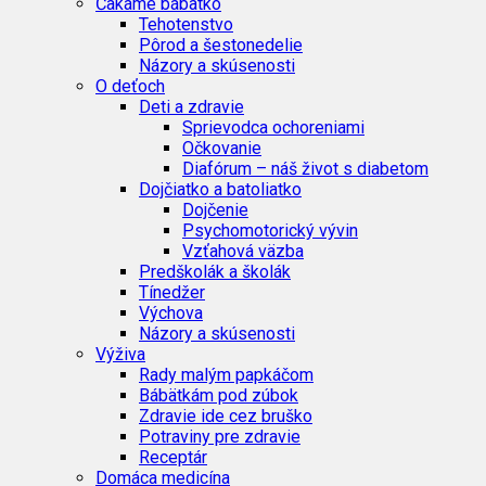
Čakáme bábätko
Tehotenstvo
Pôrod a šestonedelie
Názory a skúsenosti
O deťoch
Deti a zdravie
Sprievodca ochoreniami
Očkovanie
Diafórum – náš život s diabetom
Dojčiatko a batoliatko
Dojčenie
Psychomotorický vývin
Vzťahová väzba
Predškolák a školák
Tínedžer
Výchova
Názory a skúsenosti
Výživa
Rady malým papkáčom
Bábätkám pod zúbok
Zdravie ide cez bruško
Potraviny pre zdravie
Receptár
Domáca medicína