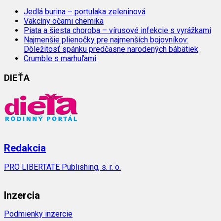
Jedlá burina – portulaka zeleninová
Vakcíny očami chemika
Piata a šiesta choroba – vírusové infekcie s vyrážkami
Najmenšie plienočky pre najmenších bojovníkov:
Dôležitosť spánku predčasne narodených bábätiek
Crumble s marhuľami
DIEŤA
Redakcia
PRO LIBERTATE Publishing, s. r. o.
Inzercia
Podmienky inzercie