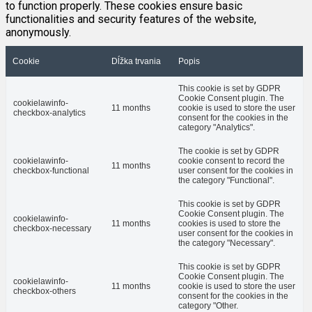
to function properly. These cookies ensure basic
functionalities and security features of the website,
anonymously.
Cookie
Dĺžka trvania
Popis
This cookie is set by GDPR
Cookie Consent plugin. The
cookielawinfo-
11 months
cookie is used to store the user
checkbox-analytics
consent for the cookies in the
category "Analytics".
The cookie is set by GDPR
cookielawinfo-
cookie consent to record the
11 months
checkbox-functional
user consent for the cookies in
the category "Functional".
This cookie is set by GDPR
Cookie Consent plugin. The
cookielawinfo-
11 months
cookies is used to store the
checkbox-necessary
user consent for the cookies in
the category "Necessary".
This cookie is set by GDPR
Cookie Consent plugin. The
cookielawinfo-
11 months
cookie is used to store the user
checkbox-others
consent for the cookies in the
category "Other.