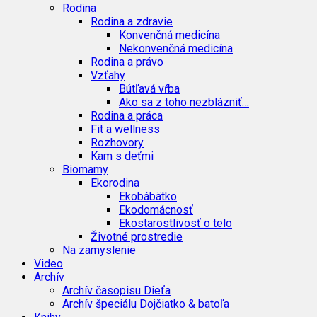
Rodina
Rodina a zdravie
Konvenčná medicína
Nekonvenčná medicína
Rodina a právo
Vzťahy
Bútľavá vŕba
Ako sa z toho nezblázniť…
Rodina a práca
Fit a wellness
Rozhovory
Kam s deťmi
Biomamy
Ekorodina
Ekobábätko
Ekodomácnosť
Ekostarostlivosť o telo
Životné prostredie
Na zamyslenie
Video
Archív
Archív časopisu Dieťa
Archív špeciálu Dojčiatko & batoľa