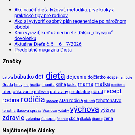
Ako naučiť dieťa lyžovať: metodika, prvé kroky a
praktické tipy pre rodičov
Ako si vytvoriť osobný plán regenerácie po náročnom
období
Kam vyraziť, keď už nechcete ďalšiu „obyčajnú“
dovolenku
Aktuálne Dieťa č. 5 – 6 –7/2026
Predplatné magazínu Dieťa
Značky
dieťa
deti
bábätko
dojčenie
dojčiatko
batoľa
dospelí
emócie
mama
matka
kniha
imunita
láska
Grada
hnev
hra
hračky
oblečenie
recept
očkovanie
potraviny
predplatné
otec
pôrod
polievka
rodičia
rodina
tehotenstvo
starí rodičia
spánok
strach
výchova
výživa
Vianoce
tehotná
tlačová správa
vzťahy
zdravie
škola
žena
zelenina
časopis
čítanie
školák
šťastie
Najčítanejšie články