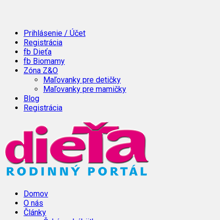
Prihlásenie / Účet
Registrácia
fb Dieťa
fb Biomamy
Zóna Z&O
Maľovanky pre detičky
Maľovanky pre mamičky
Blog
Registrácia
Domov
O nás
Články