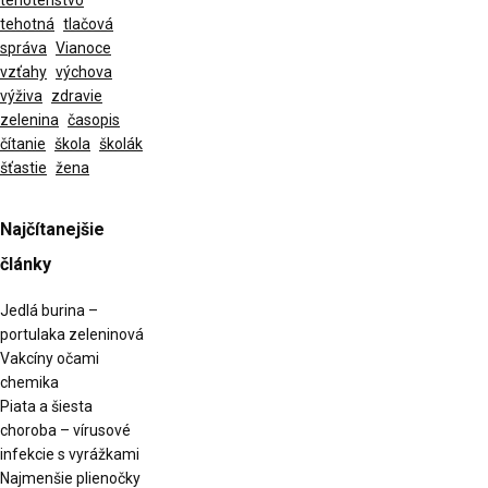
tehotenstvo
tehotná
tlačová
správa
Vianoce
vzťahy
výchova
výživa
zdravie
zelenina
časopis
čítanie
škola
školák
šťastie
žena
Najčítanejšie
články
Jedlá burina –
portulaka zeleninová
Vakcíny očami
chemika
Piata a šiesta
choroba – vírusové
infekcie s vyrážkami
Najmenšie plienočky