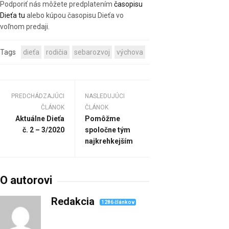
Podporiť nás môžete predplatením
časopisu
Dieťa tu
alebo kúpou časopisu Dieťa vo
voľnom predaji.
Tags
dieťa
rodičia
sebarozvoj
výchova
PREDCHÁDZAJÚCI
NASLEDUJÚCI
ČLÁNOK
ČLÁNOK
Aktuálne Dieťa
Pomôžme
č. 2 – 3/2020
spoločne tým
najkrehkejším
O autorovi
Redakcia
1286 článkov