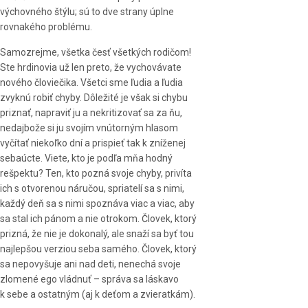
výchovného štýlu; sú to dve strany úplne
rovnakého problému.
Samozrejme, všetka česť všetkých rodičom!
Ste hrdinovia už len preto, že vychovávate
nového človiečika. Všetci sme ľudia a ľudia
zvyknú robiť chyby. Dôležité je však si chybu
priznať, napraviť ju a nekritizovať sa za ňu,
nedajbože si ju svojím vnútorným hlasom
vyčítať niekoľko dní a prispieť tak k zníženej
sebaúcte. Viete, kto je podľa mňa hodný
rešpektu? Ten, kto pozná svoje chyby, privíta
ich s otvorenou náručou, spriatelí sa s nimi,
každý deň sa s nimi spoznáva viac a viac, aby
sa stal ich pánom a nie otrokom. Človek, ktorý
prizná, že nie je dokonalý, ale snaží sa byť tou
najlepšou verziou seba samého. Človek, ktorý
sa nepovyšuje ani nad deti, nenechá svoje
zlomené ego vládnuť – správa sa láskavo
k sebe a ostatným (aj k deťom a zvieratkám).