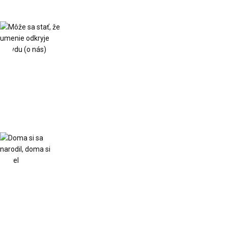
Môže
sa
stať,
že
umenie
odkryje
pravdu
(o
nás)
Doma
si
sa
narodil,
doma
si
umrel