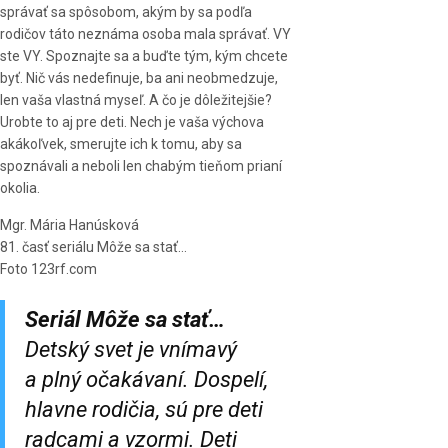
správať sa spôsobom, akým by sa podľa
rodičov táto neznáma osoba mala správať. VY
ste VY. Spoznajte sa a buďte tým, kým chcete
byť. Nič vás nedefinuje, ba ani neobmedzuje,
len vaša vlastná myseľ. A čo je dôležitejšie?
Urobte to aj pre deti. Nech je vaša výchova
akákoľvek, smerujte ich k tomu, aby sa
spoznávali a neboli len chabým tieňom prianí
okolia.
Mgr. Mária Hanúsková
81. časť seriálu Môže sa stať…
Foto 123rf.com
Seriál Môže sa stať…
Detský svet je vnímavý
a plný očakávaní. Dospelí,
hlavne rodičia, sú pre deti
radcami a vzormi. Deti