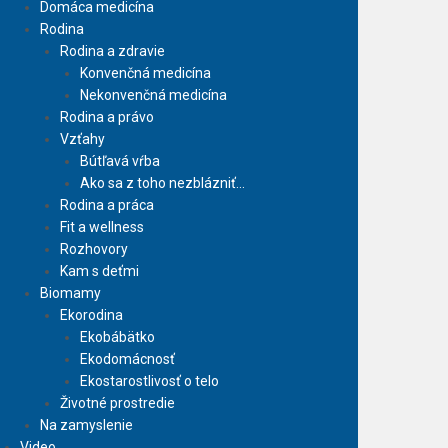
Domáca medicína
Rodina
Rodina a zdravie
Konvenčná medicína
Nekonvenčná medicína
Rodina a právo
Vzťahy
Bútľavá vŕba
Ako sa z toho nezblázniť…
Rodina a práca
Fit a wellness
Rozhovory
Kam s deťmi
Biomamy
Ekorodina
Ekobábätko
Ekodomácnosť
Ekostarostlivosť o telo
Životné prostredie
Na zamyslenie
Video