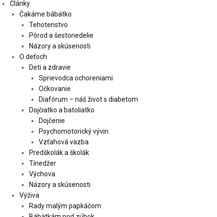
Články
Čakáme bábätko
Tehotenstvo
Pôrod a šestonedelie
Názory a skúsenosti
O deťoch
Deti a zdravie
Sprievodca ochoreniami
Očkovanie
Diafórum – náš život s diabetom
Dojčiatko a batoliatko
Dojčenie
Psychomotorický vývin
Vzťahová väzba
Predškolák a školák
Tínedžer
Výchova
Názory a skúsenosti
Výživa
Rady malým papkáčom
Bábätkám pod zúbok