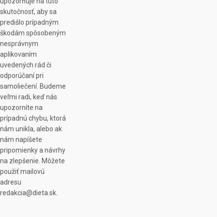
upozorňuje na túto
skutočnosť, aby sa
predišlo prípadným
škodám spôsobeným
nesprávnym
aplikovaním
uvedených rád či
odporúčaní pri
samoliečení. Budeme
veľmi radi, keď nás
upozorníte na
prípadnú chybu, ktorá
nám unikla, alebo ak
nám napíšete
pripomienky a návrhy
na zlepšenie. Môžete
použiť mailovú
adresu
redakcia@dieta.sk.