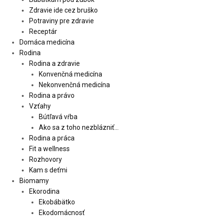
Zdravie ide cez bruško
Potraviny pre zdravie
Receptár
Domáca medicína
Rodina
Rodina a zdravie
Konvenčná medicína
Nekonvenčná medicína
Rodina a právo
Vzťahy
Bútľavá vŕba
Ako sa z toho nezblázniť…
Rodina a práca
Fit a wellness
Rozhovory
Kam s deťmi
Biomamy
Ekorodina
Ekobábätko
Ekodomácnosť