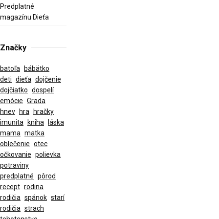
Predplatné
magazínu Dieťa
Značky
batoľa
bábätko
deti
dieťa
dojčenie
dojčiatko
dospelí
emócie
Grada
hnev
hra
hračky
imunita
kniha
láska
mama
matka
oblečenie
otec
očkovanie
polievka
potraviny
predplatné
pôrod
recept
rodina
rodičia
spánok
starí
rodičia
strach