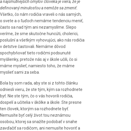
a najsmutnejších omylov človeka je viera, že je
definovaný minulosťou a nemôže sa zmeniť.
Všetko, čo nám rodičia vraveli o nás samých,
o svete a o ľuďoch nemáme tendenciu meniť,
často sa nad tým ani nezamyslíme. Slepo
veríme, že sme skutočne huncúti, cholerici,
poslušní a všetkým vyhovujúci, ako nás rodičia
v detstve častovali. Nemáme dôvod
spochybňovať tieto rodičmi podsunuté
myšlienky, pretože nás aj v škole učili, čo si
máme myslieť, namiesto toho, že máme
myslieť sami za seba.
Bola by som rada, aby ste si z tohto článku
odniesli vieru, že ste tým, kým sa rozhodnete
byť. Nie ste tým, čo o vás hovorili rodičia,
dospelí a učitelia v škôlke a škole. Ste presne
ten človek, ktorým sa rozhodnete byť.
Nemusíte byť celý život tou neznámou
osobou, ktorej sa snažíte podobať v snahe
zavďačiť sa rodičom, ani nemusíte hovoriť a