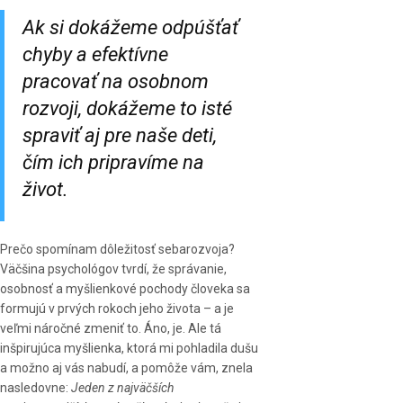
Ak si dokážeme odpúšťať
chyby a efektívne
pracovať na osobnom
rozvoji, dokážeme to isté
spraviť aj pre naše deti,
čím ich pripravíme na
život.
Prečo spomínam dôležitosť sebarozvoja?
Väčšina psychológov tvrdí, že správanie,
osobnosť a myšlienkové pochody človeka sa
formujú v prvých rokoch jeho života – a je
veľmi náročné zmeniť to. Áno, je. Ale tá
inšpirujúca myšlienka, ktorá mi pohladila dušu
a možno aj vás nabudí, a pomôže vám, znela
nasledovne:
Jeden z najväčších