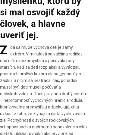
myšlienku, ktorú by
si mal osvojiť každý
človek, a hlavne
uveriť jej.
Z
dá sa mi, že výchova detí je samý
extrém. V minulosti sa väčšina rodičov
nad ničím nezamýšľala a počúvala rady
starších. Keď sa deti rozplakali a vyvádzali,
proste ich umlčali krikom alebo „jednou“ po
zadku. S ničím sa nestrácal čas, poriadok
musel byť, deti museli počúvať a
nediskutovalo sa. Dnes prevláda druhý extrém
– neprítomnosť výchovných hraníc a rodičia,
ktorí priveľmi premýšľajú a špekulujú, cítia
úzkosť z toho, že zlyhajú a dieťa vychovávajú
zle. Pochybnosti o svojich rodičovských
schopnostiach a nadmerná benevolencia však
dieťaťu ublížia rovnako ako prvý príklad