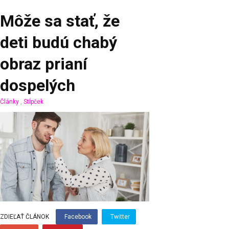
Môže sa stať, že
deti budú chabý
obraz prianí
dospelých
Články
,
Stĺpček
ZDIEĽAŤ ČLÁNOK
Facebook
Twitter