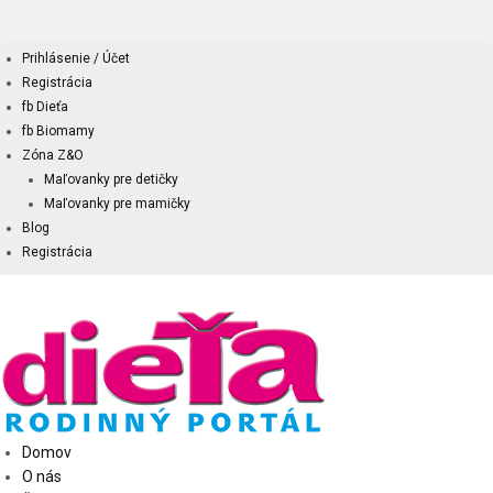
Prihlásenie / Účet
Registrácia
fb Dieťa
fb Biomamy
Zóna Z&O
Maľovanky pre detičky
Maľovanky pre mamičky
Blog
Registrácia
Domov
O nás