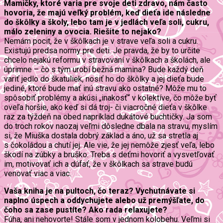
Mamičky, ktoré varia pre svoje deti zdravo, nám často
hovoria, že majú veľký problém, keď dieťa ide následne
do škôlky a školy, lebo tam je v jedlách veľa soli, cukru,
málo zeleniny a ovocia. Riešite to nejako?
Nemám pocit, že v škôlkach je v strave veľa soli a cukru.
Existujú predsa normy pre deti. Je pravda, že by to určite
chcelo nejakú reformu v stravovaní v škôlkach a školách, ale
úprimne – čo s tým urobí bežná mamina? Bude každý deň
variť jedlo do škatuliek, nosiť ho do škôlky a jej dieťa bude
jediné, ktoré bude mať inú stravu ako ostatné? Môže mu to
spôsobiť problémy a akúsi „inakosť“ v kolektíve, čo môže byť
oveľa horšie, ako keď si dá troj- či viacročné dieťa v škôlke
raz za týždeň na obed napríklad dukátové buchtičky. Ja som
do troch rokov naozaj veľmi dôsledne dbala na stravu, myslím
si, že Miuška dostala dobrý základ a áno, už sa stretla aj
s čokoládou a chutí jej. Ale vie, že jej nemôže zjesť veľa, lebo
škodí na zúbky a bruško. Treba s deťmi hovoriť a vysvetľovať
im, motivovať ich a dúfať, že v škôlkach sa strave budú
venovať viac a viac.
Vaša kniha je na pultoch, čo teraz? Vychutnávate si
naplno úspech a oddychujete alebo už premýšľate, do
čoho sa zase pustíte? Ako rada relaxujete?
Fúha, ani nehovorte! Stále som v jednom kolobehu. Veľmi si