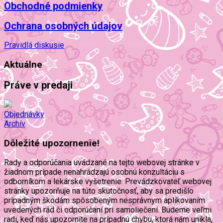
Obchodné podmienky
Ochrana osobných údajov
Pravidlá diskusie
Aktuálne
Práve v predaji
Objednávky
Archív
Dôležité upozornenie!
Rady a odporúčania uvádzané na tejto webovej stránke v
žiadnom prípade nenahrádzajú osobnú konzultáciu s
odborníkom a lekárske vyšetrenie. Prevádzkovateľ webovej
stránky upozorňuje na túto skutočnosť, aby sa predišlo
prípadným škodám spôsobeným nesprávnym aplikovaním
uvedených rád či odporúčaní pri samoliečení. Budeme veľmi
radi, keď nás upozorníte na prípadnú chybu, ktorá nám unikla,