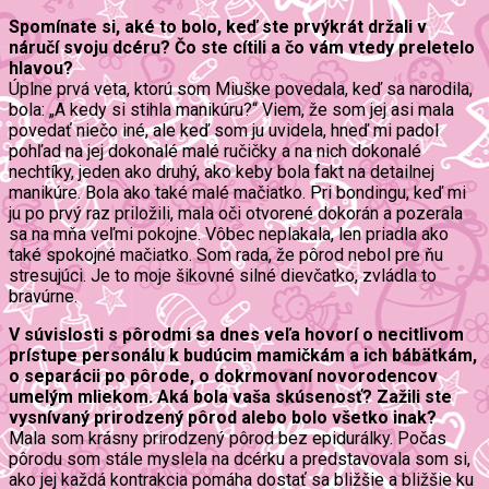
Spomínate si, aké to bolo, keď ste prvýkrát držali v
náručí svoju dcéru? Čo ste cítili a čo vám vtedy preletelo
hlavou?
Úplne prvá veta, ktorú som Miuške povedala, keď sa narodila,
bola: „A kedy si stihla manikúru?“ Viem, že som jej asi mala
povedať niečo iné, ale keď som ju uvidela, hneď mi padol
pohľad na jej dokonalé malé ručičky a na nich dokonalé
nechtíky, jeden ako druhý, ako keby bola fakt na detailnej
manikúre. Bola ako také malé mačiatko. Pri bondingu, keď mi
ju po prvý raz priložili, mala oči otvorené dokorán a pozerala
sa na mňa veľmi pokojne. Vôbec neplakala, len priadla ako
také spokojné mačiatko. Som rada, že pôrod nebol pre ňu
stresujúci. Je to moje šikovné silné dievčatko, zvládla to
bravúrne.
V súvislosti s pôrodmi sa dnes veľa hovorí o necitlivom
prístupe personálu k budúcim mamičkám a ich bábätkám,
o separácii po pôrode, o dokrmovaní novorodencov
umelým mliekom. Aká bola vaša skúsenosť? Zažili ste
vysnívaný prirodzený pôrod alebo bolo všetko inak?
Mala som krásny prirodzený pôrod bez epidurálky. Počas
pôrodu som stále myslela na dcérku a predstavovala som si,
ako jej každá kontrakcia pomáha dostať sa bližšie a bližšie ku