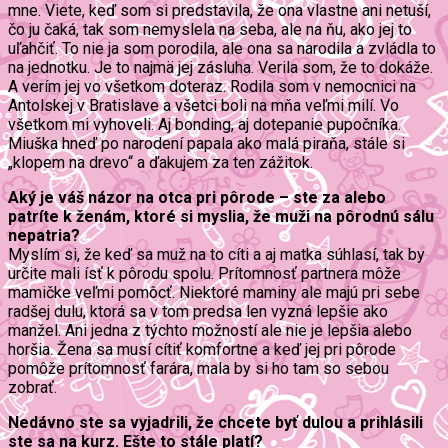
mne. Viete, keď som si predstavila, že ona vlastne ani netuší,
čo ju čaká, tak som nemyslela na seba, ale na ňu, ako jej to
uľahčiť. To nie ja som porodila, ale ona sa narodila a zvládla to
na jednotku. Je to najmä jej zásluha. Verila som, že to dokáže.
A verím jej vo všetkom doteraz. Rodila som v nemocnici na
Antolskej v Bratislave a všetci boli na mňa veľmi milí. Vo
všetkom mi vyhoveli. Aj bonding, aj dotepanie pupočníka.
Miuška hneď po narodení papala ako malá piraňa, stále si
„klopem na drevo“ a ďakujem za ten zážitok.
Aký je váš názor na otca pri pôrode – ste za alebo
patríte k ženám, ktoré si myslia, že muži na pôrodnú sálu
nepatria?
Myslím si, že keď sa muž na to cíti a aj matka súhlasí, tak by
určite mali ísť k pôrodu spolu. Prítomnosť partnera môže
mamičke veľmi pomôcť. Niektoré maminy ale majú pri sebe
radšej dulu, ktorá sa v tom predsa len vyzná lepšie ako
manžel. Ani jedna z týchto možností ale nie je lepšia alebo
horšia. Žena sa musí cítiť komfortne a keď jej pri pôrode
pomôže prítomnosť farára, mala by si ho tam so sebou
zobrať.
Nedávno ste sa vyjadrili, že chcete byť dulou a prihlásili
ste sa na kurz. Ešte to stále platí?