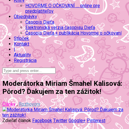
Knihy
HOVORME O OČKOVANÍ … online pre
predplatiteľov
Objednávky
Časopis Dieťa
Elektronická verzia časopisu Dieťa
Časopis Dieťa + publikácia Hovorme o očkovaní
Stĺpček
Kontakt
|
Aktuality
Registrácia
Moderátorka Miriam Šmahel Kalisová:
Pôrod? Ďakujem za ten zážitok!
Články
,
Rozhovory
Zdieľať článok
Facebook
Twitter
Google+
Pinterest