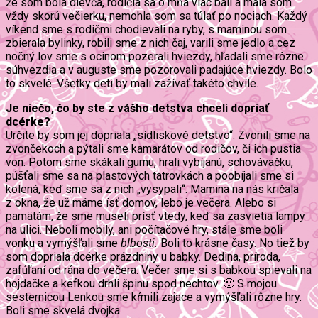
že som bola dievča, rodičia sa o mňa viac báli a mala som
vždy skorú večierku, nemohla som sa túlať po nociach. Každý
víkend sme s rodičmi chodievali na ryby, s maminou som
zbierala bylinky, robili sme z nich čaj, varili sme jedlo a cez
nočný lov sme s ocinom pozerali hviezdy, hľadali sme rôzne
súhvezdia a v auguste sme pozorovali padajúce hviezdy. Bolo
to skvelé. Všetky deti by mali zažívať takéto chvíle.
Je niečo, čo by ste z vášho detstva chceli dopriať
dcérke?
Určite by som jej dopriala „sídliskové detstvo“. Zvonili sme na
zvončekoch a pýtali sme kamarátov od rodičov, či ich pustia
von. Potom sme skákali gumu, hrali vybíjanú, schovávačku,
púšťali sme sa na plastových tatrovkách a poobíjali sme si
kolená, keď sme sa z nich „vysypali“. Mamina na nás kričala
z okna, že už máme ísť domov, lebo je večera. Alebo si
pamätám, že sme museli prísť vtedy, keď sa zasvietia lampy
na ulici. Neboli mobily, ani počítačové hry, stále sme boli
vonku a vymýšľali sme
blbosti.
Boli to krásne časy. No tiež by
som dopriala dcérke prázdniny u babky. Dedina, príroda,
zafúľaní od rána do večera. Večer sme si s babkou spievali na
hojdačke a kefkou drhli špinu spod nechtov. 🙂 S mojou
sesternicou Lenkou sme kŕmili zajace a vymýšľali rôzne hry.
Boli sme skvelá dvojka.