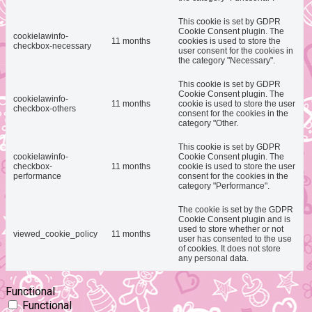
This cookie is set by GDPR
Cookie Consent plugin. The
cookielawinfo-
11 months
cookies is used to store the
checkbox-necessary
user consent for the cookies in
the category "Necessary".
This cookie is set by GDPR
Cookie Consent plugin. The
cookielawinfo-
11 months
cookie is used to store the user
checkbox-others
consent for the cookies in the
category "Other.
This cookie is set by GDPR
cookielawinfo-
Cookie Consent plugin. The
checkbox-
11 months
cookie is used to store the user
performance
consent for the cookies in the
category "Performance".
The cookie is set by the GDPR
Cookie Consent plugin and is
used to store whether or not
viewed_cookie_policy
11 months
user has consented to the use
of cookies. It does not store
any personal data.
Functional
Functional