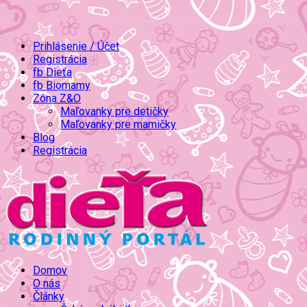
Prihlásenie / Účet
Registrácia
fb Dieťa
fb Biomamy
Zóna Z&O
Maľovanky pre detičky
Maľovanky pre mamičky
Blog
Registrácia
Domov
O nás
Články