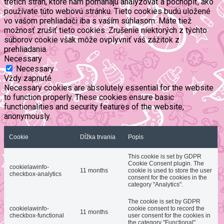
tretích strán, ktoré nám pomáhajú analyzovať a pochopiť, ako
používate túto webovú stránku. Tieto cookies budú uložené
vo vašom prehliadači iba s vaším súhlasom. Máte tiež
možnosť zrušiť tieto cookies. Zrušenie niektorých z týchto
súborov cookie však môže ovplyvniť váš zážitok z
prehliadania.
Necessary
Necessary
Vždy zapnuté
Necessary cookies are absolutely essential for the website
to function properly. These cookies ensure basic
functionalities and security features of the website,
anonymously.
Cookie
Dĺžka trvania
Popis
This cookie is set by GDPR
Cookie Consent plugin. The
cookielawinfo-
11 months
cookie is used to store the user
checkbox-analytics
consent for the cookies in the
category "Analytics".
The cookie is set by GDPR
cookielawinfo-
cookie consent to record the
11 months
checkbox-functional
user consent for the cookies in
the category "Functional".