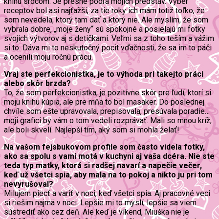
knihu srdcom. Je presne podľa mojich predstáv. Výber
receptov bol asi najťažší, za tie roky ich mám totiž toľko, že
som nevedela, ktorý tam dať a ktorý nie. Ale myslím, že som
vybrala dobre, „moje ženy“ sú spokojné a posielajú mi fotky
svojich výtvorov aj s detičkami. Veľmi sa z toho teším a vážim
si to. Dáva mi to neskutočný pocit vďačnosti, že sa im to páči
a ocenili moju ročnú prácu.
Vraj ste perfekcionistka, je to výhoda pri takejto práci
alebo skôr brzda?
To, že som perfekcionistka, je pozitívne skôr pre ľudí, ktorí si
moju knihu kúpia, ale pre mňa to bol masaker. Do poslednej
chvíle som ešte upravovala, prepisovala, presúvala poradie…
moji grafici by vám o tom vedeli rozprávať. Mali so mnou kríž,
ale boli skvelí. Najlepší tím, aký som si mohla želať!
Na vašom fejsbukovom profile som často videla fotky,
ako sa spolu s vami motá v kuchyni aj vaša dcéra. Nie ste
teda typ matky, ktorá si radšej navarí a napečie večer,
keď už všetci spia, aby mala na to pokoj a nikto ju pri tom
nevyrušoval?
Milujem piecť a variť v noci, keď všetci spia. Aj pracovné veci
si riešim najmä v noci. Lepšie mi to myslí, lepšie sa viem
sústrediť ako cez deň. Ale keď je víkend, Miuška nie je