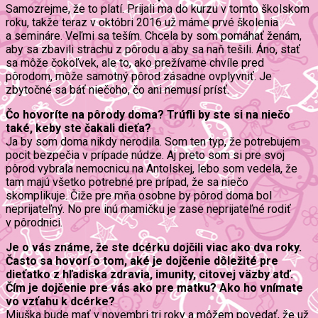
Samozrejme, že to platí. Prijali ma do kurzu v tomto školskom
roku, takže teraz v októbri 2016 už máme prvé školenia
a semináre. Veľmi sa teším. Chcela by som pomáhať ženám,
aby sa zbavili strachu z pôrodu a aby sa naň tešili. Áno, stať
sa môže čokoľvek, ale to, ako prežívame chvíle pred
pôrodom, môže samotný pôrod zásadne ovplyvniť. Je
zbytočné sa báť niečoho, čo ani nemusí prísť.
Čo hovoríte na pôrody doma? Trúfli by ste si na niečo
také, keby ste čakali dieťa?
Ja by som doma nikdy nerodila. Som ten typ, že potrebujem
pocit bezpečia v prípade núdze. Aj preto som si pre svoj
pôrod vybrala nemocnicu na Antolskej, lebo som vedela, že
tam majú všetko potrebné pre prípad, že sa niečo
skomplikuje. Čiže pre mňa osobne by pôrod doma bol
neprijateľný. No pre inú mamičku je zase neprijateľné rodiť
v pôrodnici.
Je o vás známe, že ste dcérku dojčili viac ako dva roky.
Často sa hovorí o tom, aké je dojčenie dôležité pre
dieťatko z hľadiska zdravia, imunity, citovej väzby atď.
Čím je dojčenie pre vás ako pre matku? Ako ho vnímate
vo vzťahu k dcérke?
Miuška bude mať v novembri tri roky a môžem povedať, že už