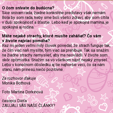
O čom snívate do budúcna?
Síce snívam rada, žiadne konkrétne predstavy však nemám.
Bola by som rada, keby sme boli všetci zdraví, aby som cítila
v duši spokojnosť a šťastie. Lebo keď je spokojná mamina, je
spokojná aj rodina.
Máte nejaké strachy, ktoré musíte zaháňať? Čo vám
v živote najviac pomáha?
Raz mi jeden veľmi milý človek povedal, že strach funguje tak,
že čím viac naň myslíte, tým viac sa prehlbuje. Tak sa snažím
na žiadne strachy nemyslieť, aby ma neovládli. V živote som
skôr optimistka. Snažím sa vo všetkom nájsť nejaký zmysel.
Lebo v konečnom dôsledku aj tie najhoršie veci, čo sa nám
stanú, nám prinesú niečo pozitívne.
Za rozhovor ďakuje
Monika Bothová
Foto Martina Dorkinová
časopis Dieťa
ZAUJALI VÁS NAŠE ČLÁNKY?