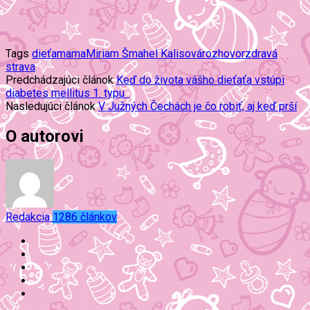
Tags
dieťa
mama
Miriam Šmahel Kalisová
rozhovor
zdravá
strava
Predchádzajúci článok
Keď do života vášho dieťaťa vstúpi
diabetes mellitus 1. typu
Nasledujúci článok
V Južných Čechách je čo robiť, aj keď prší
O autorovi
Redakcia
1286 článkov