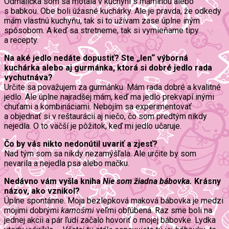
Odmalička som sa motala v kuchyni s maminou alebo
s babkou. Obe boli úžasné kuchárky. Ale je pravda, že odkedy
mám vlastnú kuchyňu, tak si to užívam zase úplne iným
spôsobom. A keď sa stretneme, tak si vymieňame tipy
a recepty.
Na aké jedlo nedáte dopustiť? Ste „len“ výborná
kuchárka alebo aj gurmánka, ktorá si dobré jedlo rada
vychutnáva?
Určite sa považujem za gurmánku. Mám rada dobré a kvalitné
jedlo. Ale úplne najradšej mám, keď ma jedlo prekvapí inými
chuťami a kombináciami. Nebojím sa experimentovať
a objednať si v reštaurácii aj niečo, čo som predtým nikdy
nejedla. O to väčší je pôžitok, keď mi jedlo učaruje.
Čo by vás nikto nedonútil uvariť a zjesť?
Nad tým som sa nikdy nezamýšľala. Ale určite by som
nevarila a nejedla psa alebo mačku.
Nedávno vám vyšla kniha
Nie som žiadna bábovka.
Krásny
názov, ako vznikol?
Úplne spontánne. Moja bezlepková maková bábovka je medzi
mojimi dobrými
kamošmi
veľmi obľúbená. Raz sme boli na
jednej akcii a pár ľudí začalo hovoriť o mojej bábovke. Lydka