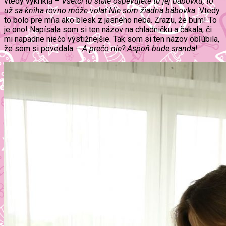
vtedy vykríkla –
Všetci tu stále ospevujete tú jej bábovku, to
už sa kniha rovno môže volať Nie som žiadna bábovka.
Vtedy
to bolo pre mňa ako blesk z jasného neba. Zrazu, že bum! To
je ono! Napísala som si ten názov na chladničku a čakala, či
mi napadne niečo výstižnejšie. Tak som si ten názov obľúbila,
že som si povedala –
A prečo nie? Aspoň bude sranda!