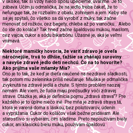
v škôlke, tak si vždy niečo spolu upečieme, uvaríme. Je to
zábava. Učím ju odmalička, že na jedlo treba čakať, že to
nefunguje tak, že rozbalím z obalu, zohrejem a jem. Keby ste
sa jej spýtali, čo všetko sa dá vyrobiť z múky, tak začne
menovať od rožkov, cez bagety, chleba až po vianočku… Alebo
čo ide do koláča? Tak hneď začne špaldovou múkou, maslom,
cez vajcia, cukor a sódu bikarbónu. Úžasné je, aká je veľmi
vnímavá.
Niektoré mamičky hovoria, že variť zdravo je oveľa
náročnejšie, trvá to dlhšie, ťažšie sa zháňajú suroviny
a navyše zdravé jedlo deti nechcú. Čo na to hovoríte?
Ako prijíma vaše
mňamky
Mia?
Ono je to tak, že keď je dieťa naučené na nezdravé sladkosti,
tak potom mu zeleninka príliš neučaruje. Miuška je odmalička
zvyknutá na zdravé jedlá a chute. S týmto problém naozaj
nemám. Ale viem, že ľudia majú predsudky voči zdravej
strave. Otázka je, aká je definícia pojmu „zdravá strava“? Pre
každého je to úplne niečo iné. Pre mňa je zdravá strava tá,
ktorá je varená doma s láskou, bez polotovarov, údenín
a vyprážania. Cukor do koláčov však bežne pridávam. Ale
starostlivo si vyberám, čím sladíme. Preto nepoužívam biely
cukor, ani klasickú bielu múku, používam špaldovú.