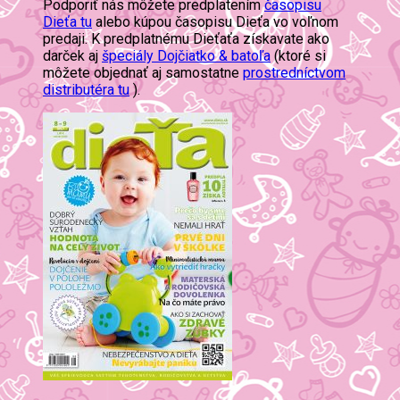
Podporiť nás môžete predplatením
časopisu
Dieťa tu
alebo kúpou časopisu Dieťa vo voľnom
predaji. K predplatnému Dieťaťa získavate ako
darček aj
špeciály Dojčiatko & batoľa
(ktoré si
môžete objednať aj samostatne
prostredníctvom
distributéra tu
).