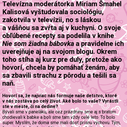
Televízna moderátorka Miriam Šmahel
Kalisová vyštudovala sociológiu,
zakotvila v televízii, no s láskou
a vášňou sa zvŕta aj v kuchyni. O svoje
obľúbené recepty sa podelila v knihe
Nie som žiadna bábovka
a pravidelne ich
uverejňuje aj na svojom blogu. Okrem
toho stíha aj kurz pre duly, pretože ako
hovorí, chcela by pomáhať ženám, aby
sa zbavili strachu z pôrodu a tešili sa
naň.
Hovorí sa, že najviac nás formuje naše detstvo, ktoré
v nás zostáva po celý život. Aké bolo to vaše? Vyrástli
ste v meste, či na dedine?
Bývali sme v paneláku, ale cez prázdniny sme aj s bratom
chodievali k babke a boli sme tam vždy celé leto. To bolo
super. Myslím, že doma sme mali dosť prísnu výchovu. Tým,