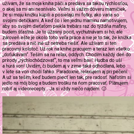
užívam, že sa moja kniha páči a predáva sa takou rýchlosťou,
o akej sa mi ani nesnívalo. Veľmi si vážim dôveru mamičiek,
že si moju knižku kúpili a posielajú mi fotky, ako varia so
svojimi detičkami. A keď čo i len jednu maminu namotivujem,
aby so svojím dieťaťom piekla trebárs raz do týždňa mafiny,
budem šťastná. Je to úžasný pocit, vychutnávam si ho, ale
zároveň ešte je okolo toho veľa práce a nie je to tak, že knižka
sa predáva a nič iné už netreba riešiť. Ale užívam si ten
pracovný kolotoč. Už rok na knihe pracujem a teraz len všetko
„doťukávam“. Teším sa na relax, oddych. Chodím každý deň do
prírody „rýchlochôdzovať“, to ma veľmi baví. Hudba do uší
a hurá von! Uvidím, či budem aj v zime taká odhodlaná, lebo
v lete sa von chodí ľahko. Paradoxne, relaxujem aj pri pečení.
A už sa teším, keď budem piecť len tak, pre radosť. Nafotím si
jedlo na môj blog a budem trošku na ňom pracovať. Plánujem
robiť aj videorecepty… Ja si vždy niečo nájdem. 🙂