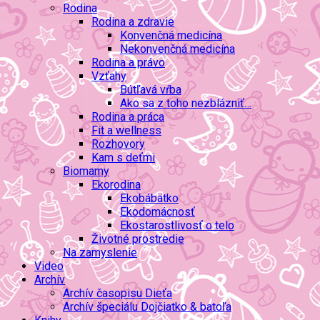
Rodina
Rodina a zdravie
Konvenčná medicína
Nekonvenčná medicína
Rodina a právo
Vzťahy
Bútľavá vŕba
Ako sa z toho nezblázniť…
Rodina a práca
Fit a wellness
Rozhovory
Kam s deťmi
Biomamy
Ekorodina
Ekobábätko
Ekodomácnosť
Ekostarostlivosť o telo
Životné prostredie
Na zamyslenie
Video
Archív
Archív časopisu Dieťa
Archív špeciálu Dojčiatko & batoľa