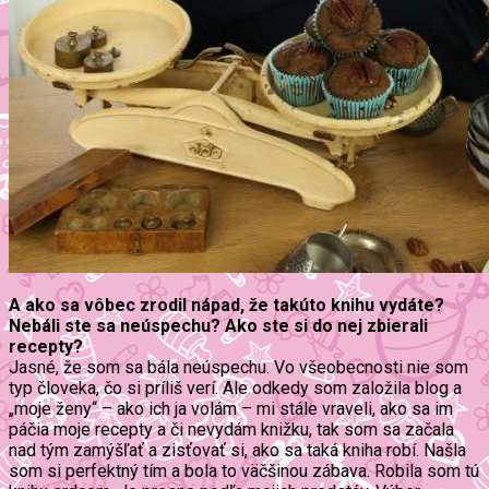
A ako sa vôbec zrodil nápad, že takúto knihu vydáte?
Nebáli ste sa neúspechu? Ako ste si do nej zbierali
recepty?
Jasné, že som sa bála neúspechu. Vo všeobecnosti nie som
typ človeka, čo si príliš verí. Ale odkedy som založila blog a
„moje ženy“ – ako ich ja volám – mi stále vraveli, ako sa im
páčia moje recepty a či nevydám knižku, tak som sa začala
nad tým zamýšľať a zisťovať si, ako sa taká kniha robí. Našla
som si perfektný tím a bola to väčšinou zábava. Robila som tú