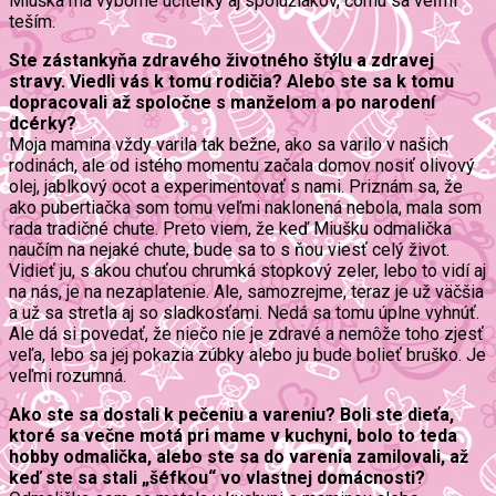
Miuška má výborné učiteľky aj spolužiakov, čomu sa veľmi
teším.
Ste zástankyňa zdravého životného štýlu a zdravej
stravy. Viedli vás k tomu rodičia? Alebo ste sa k tomu
dopracovali až spoločne s manželom a po narodení
dcérky?
Moja mamina vždy varila tak bežne, ako sa varilo v našich
rodinách, ale od istého momentu začala domov nosiť olivový
olej, jablkový ocot a experimentovať s nami. Priznám sa, že
ako pubertiačka som tomu veľmi naklonená nebola, mala som
rada tradičné chute. Preto viem, že keď Miušku odmalička
naučím na nejaké chute, bude sa to s ňou viesť celý život.
Vidieť ju, s akou chuťou chrumká stopkový zeler, lebo to vidí aj
na nás, je na nezaplatenie. Ale, samozrejme, teraz je už väčšia
a už sa stretla aj so sladkosťami. Nedá sa tomu úplne vyhnúť.
Ale dá si povedať, že niečo nie je zdravé a nemôže toho zjesť
veľa, lebo sa jej pokazia zúbky alebo ju bude bolieť bruško. Je
veľmi rozumná.
Ako ste sa dostali k pečeniu a vareniu? Boli ste dieťa,
ktoré sa večne motá pri mame v kuchyni, bolo to teda
hobby odmalička, alebo ste sa do varenia zamilovali, až
keď ste sa stali „šéfkou“ vo vlastnej domácnosti?