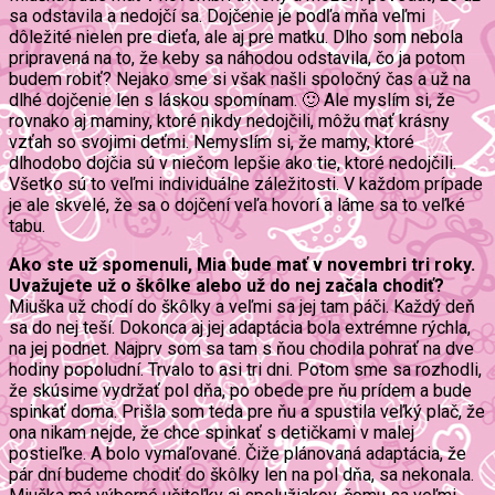
sa odstavila a nedojčí sa. Dojčenie je podľa mňa veľmi
dôležité nielen pre dieťa, ale aj pre matku. Dlho som nebola
pripravená na to, že keby sa náhodou odstavila, čo ja potom
budem robiť? Nejako sme si však našli spoločný čas a už na
dlhé dojčenie len s láskou spomínam. 🙂 Ale myslím si, že
rovnako aj maminy, ktoré nikdy nedojčili, môžu mať krásny
vzťah so svojimi deťmi. Nemyslím si, že mamy, ktoré
dlhodobo dojčia sú v niečom lepšie ako tie, ktoré nedojčili.
Všetko sú to veľmi individuálne záležitosti. V každom prípade
je ale skvelé, že sa o dojčení veľa hovorí a láme sa to veľké
tabu.
Ako ste už spomenuli, Mia bude mať v novembri tri roky.
Uvažujete už o škôlke alebo už do nej začala chodiť?
Miuška už chodí do škôlky a veľmi sa jej tam páči. Každý deň
sa do nej teší. Dokonca aj jej adaptácia bola extrémne rýchla,
na jej podnet. Najprv som sa tam s ňou chodila pohrať na dve
hodiny popoludní. Trvalo to asi tri dni. Potom sme sa rozhodli,
že skúsime vydržať pol dňa, po obede pre ňu prídem a bude
spinkať doma. Prišla som teda pre ňu a spustila veľký plač, že
ona nikam nejde, že chce spinkať s detičkami v malej
postieľke. A bolo vymaľované. Čiže plánovaná adaptácia, že
pár dní budeme chodiť do škôlky len na pol dňa, sa nekonala.