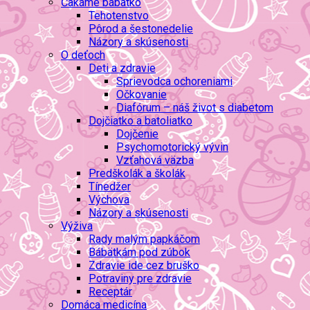
Čakáme bábätko
Tehotenstvo
Pôrod a šestonedelie
Názory a skúsenosti
O deťoch
Deti a zdravie
Sprievodca ochoreniami
Očkovanie
Diafórum – náš život s diabetom
Dojčiatko a batoliatko
Dojčenie
Psychomotorický vývin
Vzťahová väzba
Predškolák a školák
Tínedžer
Výchova
Názory a skúsenosti
Výživa
Rady malým papkáčom
Bábätkám pod zúbok
Zdravie ide cez bruško
Potraviny pre zdravie
Receptár
Domáca medicína