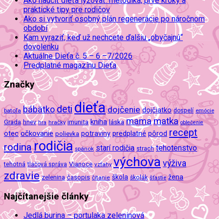
Ako naučiť dieťa lyžovať: metodika, prvé kroky a
praktické tipy pre rodičov
Ako si vytvoriť osobný plán regenerácie po náročnom
období
Kam vyraziť, keď už nechcete ďalšiu „obyčajnú“
dovolenku
Aktuálne Dieťa č. 5 – 6 –7/2026
Predplatné magazínu Dieťa
Značky
dieťa
deti
bábätko
dojčenie
dojčiatko
batoľa
dospelí
emócie
mama
matka
kniha
imunita
láska
Grada
hnev
hra
hračky
oblečenie
recept
očkovanie
potraviny
predplatné
otec
pôrod
polievka
rodičia
rodina
tehotenstvo
starí rodičia
spánok
strach
výchova
výživa
Vianoce
tehotná
tlačová správa
vzťahy
zdravie
škola
žena
zelenina
časopis
čítanie
školák
šťastie
Najčítanejšie články
Jedlá burina – portulaka zeleninová