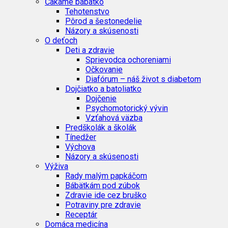
Čakáme bábätko
Tehotenstvo
Pôrod a šestonedelie
Názory a skúsenosti
O deťoch
Deti a zdravie
Sprievodca ochoreniami
Očkovanie
Diafórum – náš život s diabetom
Dojčiatko a batoliatko
Dojčenie
Psychomotorický vývin
Vzťahová väzba
Predškolák a školák
Tínedžer
Výchova
Názory a skúsenosti
Výživa
Rady malým papkáčom
Bábätkám pod zúbok
Zdravie ide cez bruško
Potraviny pre zdravie
Receptár
Domáca medicína