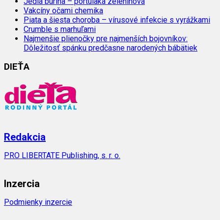
Jedlá burina – portulaka zeleninová
Vakcíny očami chemika
Piata a šiesta choroba – vírusové infekcie s vyrážkami
Crumble s marhuľami
Najmenšie plienočky pre najmenších bojovníkov:
Dôležitosť spánku predčasne narodených bábätiek
DIEŤA
Redakcia
PRO LIBERTATE Publishing, s. r. o.
Inzercia
Podmienky inzercie