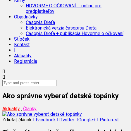
Knihy
HOVORME O OČKOVANÍ … online pre
predplatiteľov
Objednávky
Časopis Dieťa
Elektronická verzia časopisu Dieťa
Časopis Dieťa + publikácia Hovorme o očkovaní
Stĺpček
Kontakt
|
Aktuality
Registrácia
Ako správne vyberať detské topánky
Aktuality
,
Články
Zdieľať článok
Facebook
Twitter
Google+
Pinterest