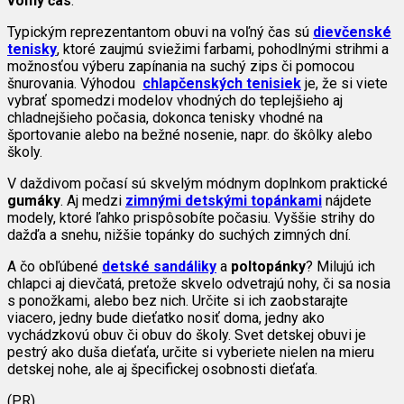
voľný čas
.
Typickým reprezentantom obuvi na voľný čas sú
dievčenské
tenisky
, ktoré zaujmú sviežimi farbami, pohodlnými strihmi a
možnosťou výberu zapínania na suchý zips či pomocou
šnurovania. Výhodou
chlapčenských tenisiek
je, že si viete
vybrať spomedzi modelov vhodných do teplejšieho aj
chladnejšieho počasia, dokonca tenisky vhodné na
športovanie alebo na bežné nosenie, napr. do škôlky alebo
školy.
V daždivom počasí sú skvelým módnym doplnkom praktické
gumáky
. Aj medzi
zimnými detskými topánkami
nájdete
modely, ktoré ľahko prispôsobíte počasiu. Vyššie strihy do
dažďa a snehu, nižšie topánky do suchých zimných dní.
A čo obľúbené
detské sandáliky
a
poltopánky
? Milujú ich
chlapci aj dievčatá, pretože skvelo odvetrajú nohy, či sa nosia
s ponožkami, alebo bez nich. Určite si ich zaobstarajte
viacero, jedny bude dieťatko nosiť doma, jedny ako
vychádzkovú obuv či obuv do školy. Svet detskej obuvi je
pestrý ako duša dieťaťa, určite si vyberiete nielen na mieru
detskej nohe, ale aj špecifickej osobnosti dieťaťa.
(PR)