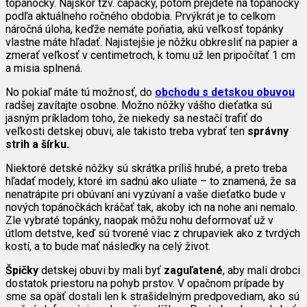
topánočky. Najskôr tzv. capačky, potom prejdete na topánočky
podľa aktuálneho ročného obdobia. Prvýkrát je to celkom
náročná úloha, keďže nemáte poňatia, akú veľkosť topánky
vlastne máte hľadať. Najistejšie je nôžku obkresliť na papier a
zmerať veľkosť v centimetroch, k tomu už len pripočítať 1 cm
a misia splnená.
No pokiaľ máte tú možnosť, do
obchodu s detskou obuvou
radšej zavítajte osobne. Možno nôžky vášho dieťatka sú
jasným príkladom toho, že niekedy sa nestačí trafiť do
veľkosti detskej obuvi, ale takisto treba vybrať ten
správny
strih a šírku.
Niektoré detské nôžky sú skrátka príliš hrubé, a preto treba
hľadať modely, ktoré im sadnú ako uliate – to znamená, že sa
nenatrápite pri obúvaní ani vyzúvaní a vaše dieťatko bude v
nových topánočkách kráčať tak, akoby ich na nohe ani nemalo.
Zle vybraté topánky, naopak môžu nohu deformovať už v
útlom detstve, keď sú tvorené viac z chrupaviek ako z tvrdých
kostí, a to bude mať následky na celý život.
Špičky
detskej obuvi by mali byť
zaguľatené
, aby mali drobci
dostatok priestoru na pohyb prstov. V opačnom prípade by
sme sa opäť dostali len k strašidelným predpovediam, ako sú