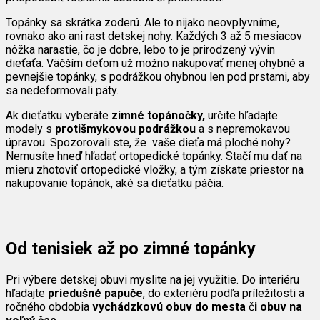
Topánky sa skrátka zoderú. Ale to nijako neovplyvníme,
rovnako ako ani rast detskej nohy. Každých 3 až 5 mesiacov
nôžka narastie, čo je dobre, lebo to je prirodzený vývin
dieťaťa. Väčším deťom už možno nakupovať menej ohybné a
pevnejšie topánky, s podrážkou ohybnou len pod prstami, aby
sa nedeformovali päty.
Ak dieťatku vyberáte
zimné topánočky,
určite hľadajte
modely s
protišmykovou podrážkou
a s nepremokavou
úpravou. Spozorovali ste, že vaše dieťa má ploché nohy?
Nemusíte hneď hľadať ortopedické topánky. Stačí mu dať na
mieru zhotoviť ortopedické vložky, a tým získate priestor na
nakupovanie topánok, aké sa dieťatku páčia.
Od tenisiek až po zimné topánky
Pri výbere detskej obuvi myslite na jej využitie. Do interiéru
hľadajte
priedušné papuče
, do exteriéru podľa príležitosti a
ročného obdobia
vychádzkovú obuv do mesta
č
i obuv na