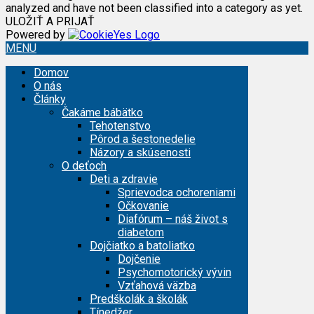
analyzed and have not been classified into a category as yet.
ULOŽIŤ A PRIJAŤ
Powered by
MENU
Domov
O nás
Články
Čakáme bábätko
Tehotenstvo
Pôrod a šestonedelie
Názory a skúsenosti
O deťoch
Deti a zdravie
Sprievodca ochoreniami
Očkovanie
Diafórum – náš život s
diabetom
Dojčiatko a batoliatko
Dojčenie
Psychomotorický vývin
Vzťahová väzba
Predškolák a školák
Tínedžer