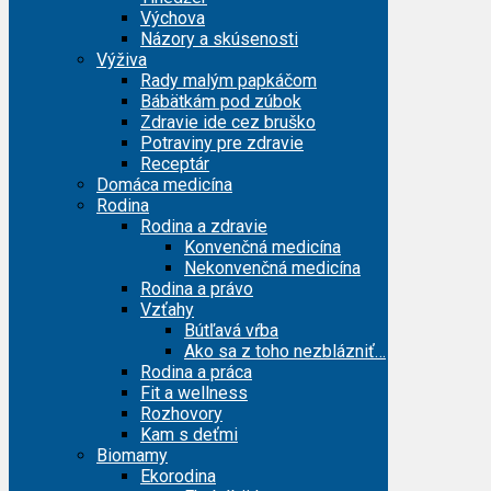
Výchova
Názory a skúsenosti
Výživa
Rady malým papkáčom
Bábätkám pod zúbok
Zdravie ide cez bruško
Potraviny pre zdravie
Receptár
Domáca medicína
Rodina
Rodina a zdravie
Konvenčná medicína
Nekonvenčná medicína
Rodina a právo
Vzťahy
Bútľavá vŕba
Ako sa z toho nezblázniť…
Rodina a práca
Fit a wellness
Rozhovory
Kam s deťmi
Biomamy
Ekorodina