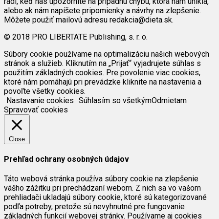
radi, keď nás upozorníte na prípadnú chybu, ktorá nám unikla,
alebo ak nám napíšete pripomienky a návrhy na zlepšenie.
Môžete použiť mailovú adresu redakcia@dieta.sk.
© 2018 PRO LIBERTATE Publishing, s. r. o.
Súbory cookie používame na optimalizáciu našich webových
stránok a služieb. Kliknutím na „Prijať“ vyjadrujete súhlas s
použitím základných cookies. Pre povolenie viac cookies,
ktoré nám pomáhajú pri prevádzke kliknite na nastavenia a
povoľte všetky cookies.
Nastavanie cookies
Súhlasím so všetkým
Odmietam
Spravovať cookies
Close
Prehľad ochrany osobných údajov
Táto webová stránka používa súbory cookie na zlepšenie
vášho zážitku pri prechádzaní webom. Z nich sa vo vašom
prehliadači ukladajú súbory cookie, ktoré sú kategorizované
podľa potreby, pretože sú nevyhnutné pre fungovanie
základných funkcií webovej stránky. Používame aj cookies