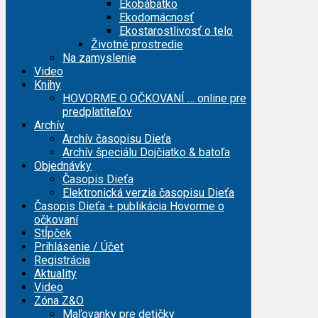
Ekobábätko
Ekodomácnosť
Ekostarostlivosť o telo
Životné prostredie
Na zamyslenie
Video
Knihy
HOVORME O OČKOVANÍ … online pre
predplatiteľov
Archív
Archív časopisu Dieťa
Archív špeciálu Dojčiatko & batoľa
Objednávky
Časopis Dieťa
Elektronická verzia časopisu Dieťa
Časopis Dieťa + publikácia Hovorme o
očkovaní
Stĺpček
Prihlásenie / Účet
Registrácia
Aktuality
Video
Zóna Z&O
Maľovanky pre detičky