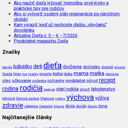
Ako naučiť dieťa lyžovať: metodika, prvé kroky a
praktické tipy pre rodičov
Ako si vytvoriť osobný plán regenerácie po náročnom
období
Kam vyraziť, keď už nechcete ďalšiu „obyčajnú“
dovolenku
Aktuálne Dieťa č. 5 – 6 –7/2026
Predplatné magazínu Dieťa
Značky
dieťa
deti
bábätko
dojčenie
dojčiatko
batoľa
dospelí
emócie
mama
matka
kniha
imunita
láska
Grada
hnev
hra
hračky
oblečenie
recept
očkovanie
potraviny
predplatné
otec
pôrod
polievka
rodičia
rodina
tehotenstvo
starí rodičia
spánok
strach
výchova
výživa
Vianoce
tehotná
tlačová správa
vzťahy
zdravie
škola
žena
zelenina
časopis
čítanie
školák
šťastie
Najčítanejšie články