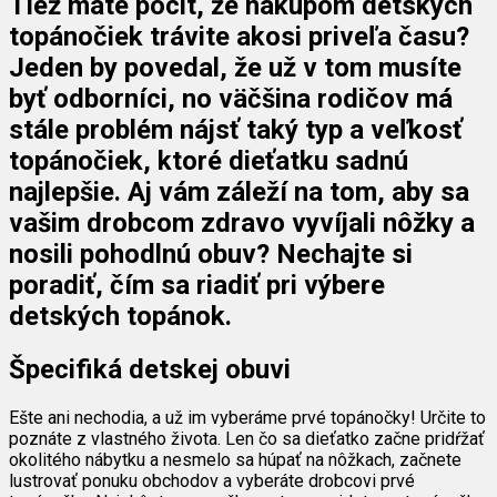
Tiež máte pocit, že nákupom detských
topánočiek trávite akosi priveľa času?
Jeden by povedal, že už v tom musíte
byť odborníci, no väčšina rodičov má
stále problém nájsť taký typ a veľkosť
topánočiek, ktoré dieťatku sadnú
najlepšie. Aj vám záleží na tom, aby sa
vašim drobcom zdravo vyvíjali nôžky a
nosili pohodlnú obuv? Nechajte si
poradiť, čím sa riadiť pri výbere
detských topánok.
Špecifiká detskej obuvi
Ešte ani nechodia, a už im vyberáme prvé topánočky! Určite to
poznáte z vlastného života. Len čo sa dieťatko začne pridŕžať
okolitého nábytku a nesmelo sa húpať na nôžkach, začnete
lustrovať ponuku obchodov a vyberáte drobcovi prvé