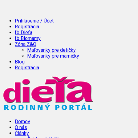
Prihlásenie / Účet
Registrácia
fb Dieťa
fb Biomamy
Zóna Z&O
Maľovanky pre detičky
Maľovanky pre mamičky
Blog
Registrácia
Domov
O nás
Články