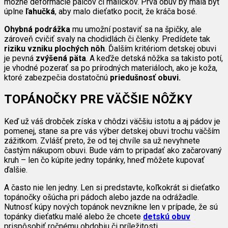
možné deformácie palcov či malíčkov. Prvá obuv by mala byť
úplne
ľahučká
, aby malo dieťatko pocit, že kráča bosé.
Ohybná podrážka
mu umožní postaviť sa na špičky, ale
zároveň cvičiť svaly na chodidlách či členky. Predídete tak
riziku vzniku plochých nôh
. Ďalším kritériom detskej obuvi
je pevná
zvýšená päta
. A keďže detská nôžka sa takisto potí,
je vhodné pozerať sa po prírodných materiáloch, ako je koža,
ktoré zabezpečia dostatočnú
priedušnosť obuvi.
TOPÁNOČKY PRE VÄČŠIE NÔŽKY
Keď už váš drobček získa v chôdzi väčšiu istotu a aj pádov je
pomenej, stane sa pre vás výber detskej obuvi trochu väčším
zážitkom. Zvlášť preto, že od tej chvíle sa už nevyhnete
častým nákupom obuvi. Bude vám to pripadať ako začarovaný
kruh – len čo kúpite jedny topánky, hneď môžete kupovať
ďalšie.
A často nie len jedny. Len si predstavte, koľkokrát si dieťatko
topánočky ošúcha pri pádoch alebo jazde na odrážadle.
Nutnosť kúpy nových topánok nevznikne len v prípade, že sú
topánky dieťatku malé alebo že chcete
detskú obuv
prispôsobiť ročnému obdobiu či príležitosti.