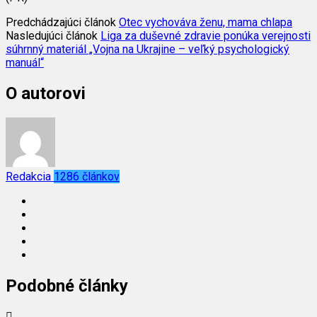
Predchádzajúci článok
Otec vychováva ženu, mama chlapa
Nasledujúci článok
Liga za duševné zdravie ponúka verejnosti
súhrnný materiál „Vojna na Ukrajine – veľký psychologický
manuál“
O autorovi
Redakcia
1286 článkov
Podobné články