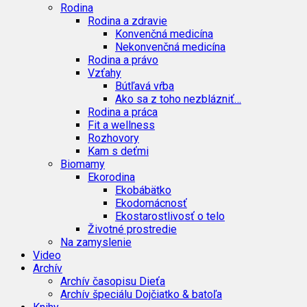
Rodina
Rodina a zdravie
Konvenčná medicína
Nekonvenčná medicína
Rodina a právo
Vzťahy
Bútľavá vŕba
Ako sa z toho nezblázniť…
Rodina a práca
Fit a wellness
Rozhovory
Kam s deťmi
Biomamy
Ekorodina
Ekobábätko
Ekodomácnosť
Ekostarostlivosť o telo
Životné prostredie
Na zamyslenie
Video
Archív
Archív časopisu Dieťa
Archív špeciálu Dojčiatko & batoľa