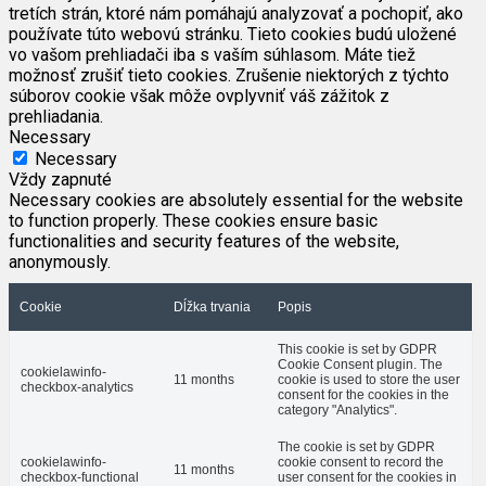
tretích strán, ktoré nám pomáhajú analyzovať a pochopiť, ako
používate túto webovú stránku. Tieto cookies budú uložené
vo vašom prehliadači iba s vaším súhlasom. Máte tiež
možnosť zrušiť tieto cookies. Zrušenie niektorých z týchto
súborov cookie však môže ovplyvniť váš zážitok z
prehliadania.
Necessary
Necessary
Vždy zapnuté
Necessary cookies are absolutely essential for the website
to function properly. These cookies ensure basic
functionalities and security features of the website,
anonymously.
Cookie
Dĺžka trvania
Popis
This cookie is set by GDPR
Cookie Consent plugin. The
cookielawinfo-
11 months
cookie is used to store the user
checkbox-analytics
consent for the cookies in the
category "Analytics".
The cookie is set by GDPR
cookielawinfo-
cookie consent to record the
11 months
checkbox-functional
user consent for the cookies in