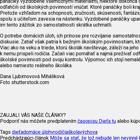
panáčiky vyzdobené všemožnými materiálmi, niektoré dokonca obh
odľahčili od školských povinností vnúčat. Ktoré panáčiky boli krajš
Pretože vzhľadom na schopnosti, zručnosti, skúsenosti, fantáziu 
spolu s učiteľom zavesia na nástenku. Vyzdobené panáčiky upad
im tento zážitok zo samostatnosti skrátka uchmatli.
O potrebe domácich úloh, ich prínose pre rozvíjanie samostatno
diskusie. Zatiaľ však patria k bežným školským povinnostiam, kt
Viac ako na veku a triede, ktorú školák navštevuje, záleží na j
k nemu prispeli rodičia. Začali viac pomáhať a najmä prežívať
odf
školské povinnosti pod svoju kontrolu. Výpomoc ich stojí nemal
alebo namiesto reálneho školáka.
Dana Ljubimovová Miháliková
Foto shutterstock.com
ZAUJALI VÁS NAŠE ČLÁNKY?
Podporiť nás môžete predplatením
časopisu Dieťa tu
alebo kúpo
Tags
dieťa
domáce úlohy
rodičia
škola
výchova
Predchádzajúci článok
Môže sa stať, že lož nebude len nevinné