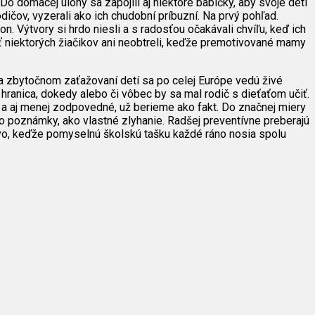
 domácej úlohy sa zapojili aj niektoré babičky, aby svoje deti
rodičov, vyzerali ako ich chudobní príbuzní. Na prvý pohľad.
. Výtvory si hrdo niesli a s radosťou očakávali chvíľu, keď ich
ť niektorých žiačikov ani neobtreli, keďže premotivované mamy
a zbytočnom zaťažovaní detí sa po celej Európe vedú živé
hranica, dokedy alebo či vôbec by sa mal rodič s dieťaťom učiť.
ne a aj menej zodpovedné, už berieme ako fakt. Do značnej miery
o poznámky, ako vlastné zlyhanie. Radšej preventívne preberajú
ovo, keďže pomyselnú školskú tašku každé ráno nosia spolu