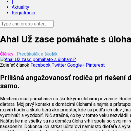
|
Aktuality
Registrácia
Aha! Už zase pomáhate s úloh
Články
,
Predškolák a školák
Zdieľať článok
Facebook
Twitter
Google+
Pinterest
Prílišná angažovanosť rodiča pri riešení
samo.
Mechanizmus pomáhania so školskými úlohami poznáme. Rodič v s
dieťaťa. Môj prvý kontakt s domácimi úlohami a najmä s prístupom 
rozvrh hodín a školu berú ako priestor, kde sa podľa ich slov „h
vystrihnúť a vyzdobiť. Nič strašné, čo by v tomto veku nezvládli 
Našťastie nie všetky sa na domácu úlohu vrhli spolu so svojimi 
nasadením. Dokonca ich strkať učiteľovi namiesto dieťaťa s vý