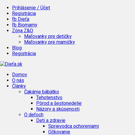
Prihlásenie / Účet
Registrácia
fb Dieťa
fb Biomamy
Zóna Z&O
Maľovanky pre detičky
Maľovanky pre mamičky
Blog
Registrácia
Domov
O nás
Články
Čakáme bábätko
Tehotenstvo
Pôrod a šestonedelie
Názory a skúsenosti
O deťoch
Deti a zdravie
Sprievodca ochoreniami
Očkovanie