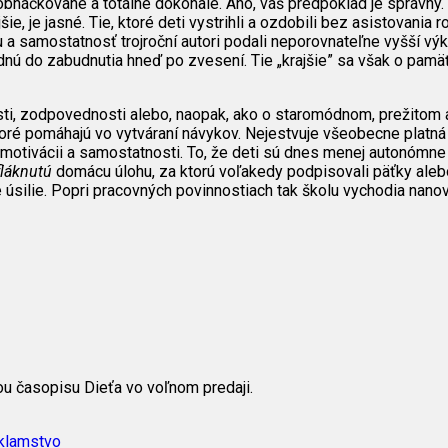
áčkované a totálne dokonalé. Áno, váš predpoklad je správny. Do
ie, je jasné. Tie, ktoré deti vystrihli a ozdobili bez asistovania 
a samostatnosť trojroční autori podali neporovnateľne vyšší výkon
nú do zabudnutia hneď po zvesení. Tie „krajšie” sa však o pamä
sti, zodpovednosti alebo, naopak, ako o staromódnom, prežitom 
oré pomáhajú vo vytváraní návykov. Nejestvuje všeobecne platná 
eho motivácii a samostatnosti. To, že deti sú dnes menej autonóm
láknutú
domácu úlohu, za ktorú voľakedy podpisovali päťky aleb
é úsilie. Popri pracovných povinnostiach tak školu vychodia nan
u časopisu Dieťa vo voľnom predaji.
 klamstvo