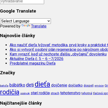
Google Translate
Powered by
Translate
Najnovšie články
Ako naučiť dieťa lyžovať: metodika, prvé kroky a praktické 
Ako si vytvoriť osobný plán regenerácie po náročnom obd
Kam vyraziť, keď už nechcete ďalšiu „obyčajnú“ dovolenku
Aktuálne Dieťa č. 5 – 6 –7/2026
Predplatné magazínu Dieťa
Značky
dieťa
deti
bábätko
dojčenie
dojčiatko
Gr
batoľa
dospelí
emócie
rodičia
tehotenstvo
starí rodičia
tehotná
spánok
strach
tlačová sp
Najčítanejšie články