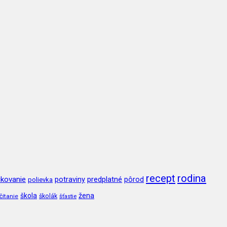
recept
rodina
kovanie
potraviny
predplatné
pôrod
polievka
škola
žena
čítanie
školák
šťastie