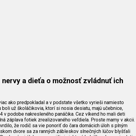
o nervy a dieťa o možnosť zvládnuť ich
iac ako predpokladal a v podstate všetko vyrieši namiesto
boli už školáčikovia, ktorí si nosia desiatu, majú učebnice,
 A4 v podobe nakresleného panáčika. Cez víkend ho mali deti
ná záplava fotiek zrealizovaného veľdiela. Proste mamy v akcii.
rdilo, že rodič sa vie ponoriť do čara domácich úloh s plným
skom dvore sa za ranných zábleskov slnečných lúčov blyšťali