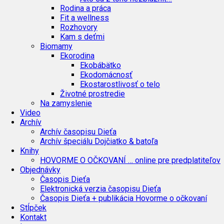
Rodina a práca
Fit a wellness
Rozhovory
Kam s deťmi
Biomamy
Ekorodina
Ekobábätko
Ekodomácnosť
Ekostarostlivosť o telo
Životné prostredie
Na zamyslenie
Video
Archív
Archív časopisu Dieťa
Archív špeciálu Dojčiatko & batoľa
Knihy
HOVORME O OČKOVANÍ … online pre predplatiteľov
Objednávky
Časopis Dieťa
Elektronická verzia časopisu Dieťa
Časopis Dieťa + publikácia Hovorme o očkovaní
Stĺpček
Kontakt