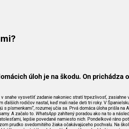
ami?
 domácich úloh je na škodu. On prichádza 
nahe vysvetliť zadanie nakoniec stratí trpezlivosť, zasiahne v
ďalších rodičov nastal, keď mali naše deti tri roky. V Španielsku 
rajú s písmenkami“, rozumej učia sa. Prvá domáca úloha prišla na
samy. A začalo to.
WhatsApp
zahltený poradou ako na to a násled
ratolesťami, lepšie povedané namiesto nich. Pondelkové ráno potv
razom prudko svedomitého žiaka očakávajúceho pochvalu. Na škol