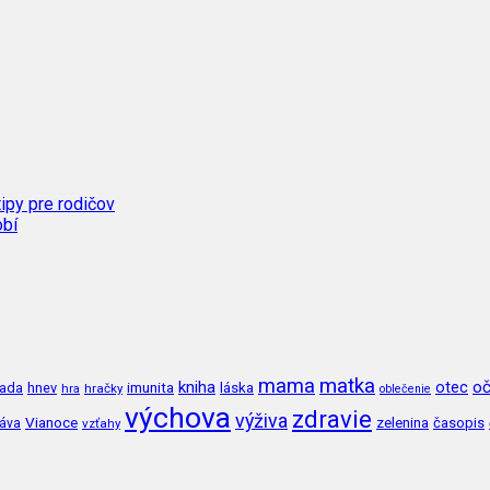
tipy pre rodičov
obí
mama
matka
kniha
oč
imunita
láska
otec
ada
hnev
hra
hračky
oblečenie
výchova
zdravie
výživa
Vianoce
zelenina
časopis
ráva
vzťahy