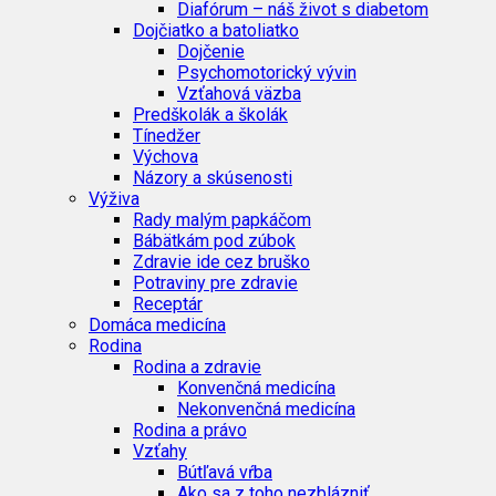
Diafórum – náš život s diabetom
Dojčiatko a batoliatko
Dojčenie
Psychomotorický vývin
Vzťahová väzba
Predškolák a školák
Tínedžer
Výchova
Názory a skúsenosti
Výživa
Rady malým papkáčom
Bábätkám pod zúbok
Zdravie ide cez bruško
Potraviny pre zdravie
Receptár
Domáca medicína
Rodina
Rodina a zdravie
Konvenčná medicína
Nekonvenčná medicína
Rodina a právo
Vzťahy
Bútľavá vŕba
Ako sa z toho nezblázniť…