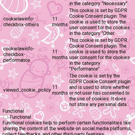
in the category "Necessary".
This cookie is set by GDPR
Cookie Consent plugin. The
cookielawinfo-
11
cookie is used to store the
checkbox-others
months
user consent for the cookies
in the category "Other.
This cookie is set by GDPR
Cookie Consent plugin. The
cookielawinfo-
11
cookie is used to store the
checkbox-
months
user consent for the cookies
performance
in the category
"Performance".
The cookie is set by the
GDPR Cookie Consent plugin
11
and is used to store whether
viewed_cookie_policy
months
or not user has consented to
the use of cookies. It does
not store any personal data.
Functional
Functional
Functional cookies help to perform certain functionalities like
sharing the content of the website on social media platforms,
collect feedbacks, and other third-party features.