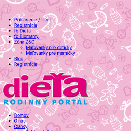
Prihlásenie / Účet
Registrácia
fb Dieťa
fb Biomamy
Zóna Z&O
Maľovanky pre detičky
Maľovanky pre mamičky
Blog
Registrácia
Domov
O nás
Články