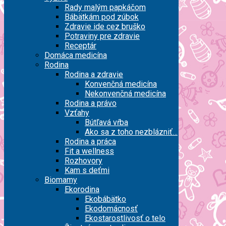
Rady malým papkáčom
Bábätkám pod zúbok
Zdravie ide cez bruško
Potraviny pre zdravie
Receptár
Domáca medicína
Rodina
Rodina a zdravie
Konvenčná medicína
Nekonvenčná medicína
Rodina a právo
Vzťahy
Bútľavá vŕba
Ako sa z toho nezblázniť…
Rodina a práca
Fit a wellness
Rozhovory
Kam s deťmi
Biomamy
Ekorodina
Ekobábätko
Ekodomácnosť
Ekostarostlivosť o telo