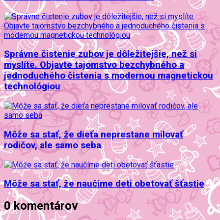
Správne čistenie zubov je dôležitejšie, než si
myslíte. Objavte tajomstvo bezchybného a
jednoduchého čistenia s modernou magnetickou
technológiou
Môže sa stať, že dieťa neprestane milovať
rodičov, ale samo seba
Môže sa stať, že naučíme deti obetovať šťastie
0 komentárov