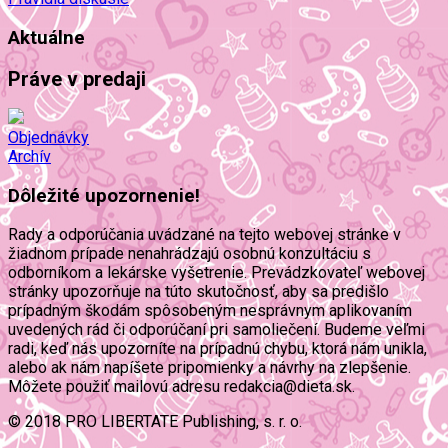
Aktuálne
Práve v predaji
Objednávky
Archív
Dôležité upozornenie!
Rady a odporúčania uvádzané na tejto webovej stránke v
žiadnom prípade nenahrádzajú osobnú konzultáciu s
odborníkom a lekárske vyšetrenie. Prevádzkovateľ webovej
stránky upozorňuje na túto skutočnosť, aby sa predišlo
prípadným škodám spôsobeným nesprávnym aplikovaním
uvedených rád či odporúčaní pri samoliečení. Budeme veľmi
radi, keď nás upozorníte na prípadnú chybu, ktorá nám unikla,
alebo ak nám napíšete pripomienky a návrhy na zlepšenie.
Môžete použiť mailovú adresu redakcia@dieta.sk.
© 2018 PRO LIBERTATE Publishing, s. r. o.