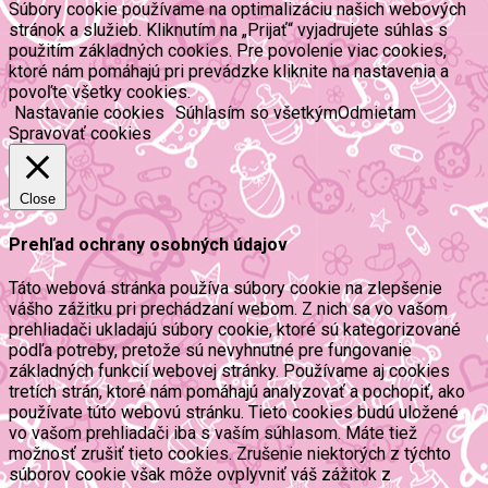
Súbory cookie používame na optimalizáciu našich webových
stránok a služieb. Kliknutím na „Prijať“ vyjadrujete súhlas s
použitím základných cookies. Pre povolenie viac cookies,
ktoré nám pomáhajú pri prevádzke kliknite na nastavenia a
povoľte všetky cookies.
Nastavanie cookies
Súhlasím so všetkým
Odmietam
Spravovať cookies
Close
Prehľad ochrany osobných údajov
Táto webová stránka používa súbory cookie na zlepšenie
vášho zážitku pri prechádzaní webom. Z nich sa vo vašom
prehliadači ukladajú súbory cookie, ktoré sú kategorizované
podľa potreby, pretože sú nevyhnutné pre fungovanie
základných funkcií webovej stránky. Používame aj cookies
tretích strán, ktoré nám pomáhajú analyzovať a pochopiť, ako
používate túto webovú stránku. Tieto cookies budú uložené
vo vašom prehliadači iba s vaším súhlasom. Máte tiež
možnosť zrušiť tieto cookies. Zrušenie niektorých z týchto
súborov cookie však môže ovplyvniť váš zážitok z