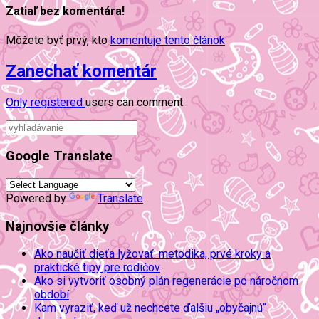
Zatiaľ bez komentára!
Môžete byť prvý, kto
komentuje tento článok
Zanechať komentár
Only
registered
users can comment.
Google Translate
Powered by
Translate
Najnovšie články
Ako naučiť dieťa lyžovať: metodika, prvé kroky a
praktické tipy pre rodičov
Ako si vytvoriť osobný plán regenerácie po náročnom
období
Kam vyraziť, keď už nechcete ďalšiu „obyčajnú“