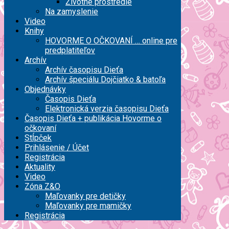
Životné prostredie
Na zamyslenie
Video
Knihy
HOVORME O OČKOVANÍ … online pre
predplatiteľov
Archív
Archív časopisu Dieťa
Archív špeciálu Dojčiatko & batoľa
Objednávky
Časopis Dieťa
Elektronická verzia časopisu Dieťa
Časopis Dieťa + publikácia Hovorme o
očkovaní
Stĺpček
Prihlásenie / Účet
Registrácia
Aktuality
Video
Zóna Z&O
Maľovanky pre detičky
Maľovanky pre mamičky
Registrácia