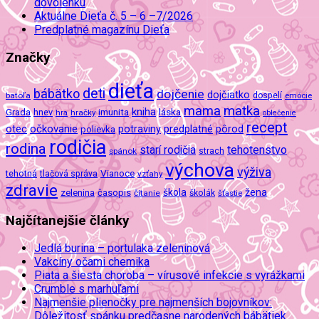
dovolenku
Aktuálne Dieťa č. 5 – 6 –7/2026
Predplatné magazínu Dieťa
Značky
dieťa
deti
bábätko
dojčenie
dojčiatko
batoľa
dospelí
emócie
mama
matka
kniha
imunita
láska
Grada
hnev
hra
hračky
oblečenie
recept
očkovanie
potraviny
predplatné
otec
pôrod
polievka
rodičia
rodina
tehotenstvo
starí rodičia
spánok
strach
výchova
výživa
Vianoce
tehotná
tlačová správa
vzťahy
zdravie
škola
žena
zelenina
časopis
čítanie
školák
šťastie
Najčítanejšie články
Jedlá burina – portulaka zeleninová
Vakcíny očami chemika
Piata a šiesta choroba – vírusové infekcie s vyrážkami
Crumble s marhuľami
Najmenšie plienočky pre najmenších bojovníkov:
Dôležitosť spánku predčasne narodených bábätiek