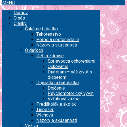
MENU
Domov
O nás
Články
Čakáme bábätko
Tehotenstvo
Pôrod a šestonedelie
Názory a skúsenosti
O deťoch
Deti a zdravie
Sprievodca ochoreniami
Očkovanie
Diafórum – náš život s
diabetom
Dojčiatko a batoliatko
Dojčenie
Psychomotorický vývin
Vzťahová väzba
Predškolák a školák
Tínedžer
Výchova
Názory a skúsenosti
Výživa