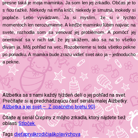
presne taká je moja maminka. Ja som len jej zrkadlo. Občas je to
s ňou ťažké. Niekedy na mňa kričí, niekedy je smutná, inokedy si
poplače. Lebo vyvádzam. Ja si myslím, že si v týchto
momentoch len nerozumieme. A keďže maminku ľúbim najviac na
svete, rozhodla som sa venovať jej problémom. A pomôcť jej
orientovať sa v nich tak, že jej ukážem, ako sa na to všetko
dívam ja. Môj pohľad na vec. Rozoberieme si teda všetko pekne
po poriadku. A mamka bude zrazu vidieť svet ako ja – jednoducho
a pekne.
Alžbetka sa s nami každý týždeň delí o jej pohľad na svet.
Prečítajte si aj predchádzajúcu časť seriálu malej Alžbetky:
Alžbetka a jej svet – Z opačného brehu 90)
Čítajte aj seriál Črepiny z môjho zrkadla, ktorý nájdete tiež
oblasti
Stĺpček.
Tags
dieťa
prvák
rodičia
škola
výchova