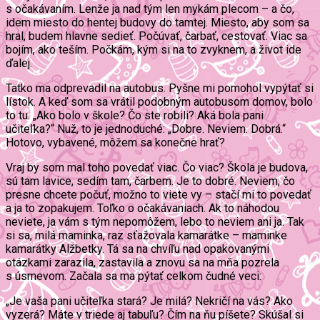
s očakávaním. Lenže ja nad tým len mykám plecom – a čo,
idem miesto do hentej budovy do tamtej. Miesto, aby som sa
hral, budem hlavne sedieť. Počúvať, čarbať, cestovať. Viac sa
bojím, ako teším. Počkám, kým si na to zvyknem, a život ide
ďalej.
Tatko ma odprevadil na autobus. Pyšne mi pomohol vypýtať si
lístok. A keď som sa vrátil podobným autobusom domov, bolo
to tu. „Ako bolo v škole? Čo ste robili? Aká bola pani
učiteľka?“ Nuž, to je jednoduché: „Dobre. Neviem. Dobrá.“
Hotovo, vybavené, môžem sa konečne hrať?
Vraj by som mal toho povedať viac. Čo viac? Škola je budova,
sú tam lavice, sedím tam, čarbem. Je to dobré. Neviem, čo
presne chcete počuť, možno to viete vy – stačí mi to povedať
a ja to zopakujem. Toľko o očakávaniach. Ak to náhodou
neviete, ja vám s tým nepomôžem, lebo to neviem ani ja. Tak
si sa, milá maminka, raz sťažovala kamarátke – maminke
kamarátky Alžbetky. Tá sa na chvíľu nad opakovanými
otázkami zarazila, zastavila a znovu sa na mňa pozrela
s úsmevom. Začala sa ma pýtať celkom čudné veci:
„Je vaša pani učiteľka stará? Je milá? Nekričí na vás? Ako
vyzerá? Máte v triede aj tabuľu? Čím na ňu píšete? Skúšal si