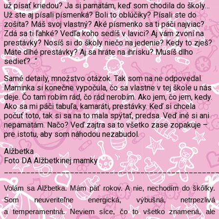
už písať kriedou? Ja si pamätám, keď som chodila do školy…
Už ste aj písali písmenká? Boli to oblúčiky? Písali ste do
zošita? Máš svoj vlastný? Aké písmenko sa ti páči najviac?
Zdá sa ti ľahké? Vedľa koho sedíš v lavici? Aj vám zvoní na
prestávky? Nosíš si do školy niečo na jedenie? Kedy to zješ?
Máte dlhé prestávky? Aj sa hráte na ihrisku? Musíš dlho
sedieť?…“
Samé detaily, množstvo otázok. Tak som na ne odpovedal.
Maminka si konečne vypočula, čo sa vlastne v tej škole u nás
deje. Čo tam robím rád, čo rád nerobím. Ako jem, čo jem, kedy.
Ako sa mi páči tabuľa, kamaráti, prestávky. Keď si chcela
počuť toto, tak si sa na to mala spýtať, predsa. Veď iné si ani
nepamätám. Načo? Veď zajtra sa to všetko zase zopakuje –
pre istotu, aby som náhodou nezabudol.
Alžbetka
Foto DA Alžbetkinej mamky
________________________________________________
Volám sa Alžbetka. Mám päť rokov. A nie, nechodím do škôlky.
Som neuveriteľne energická, výbušná, netrpezlivá
a temperamentná. Neviem síce, čo to všetko znamená, ale