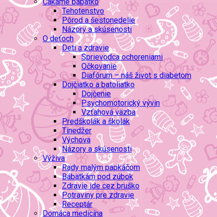
Čakáme bábätko
Tehotenstvo
Pôrod a šestonedelie
Názory a skúsenosti
O deťoch
Deti a zdravie
Sprievodca ochoreniami
Očkovanie
Diafórum – náš život s diabetom
Dojčiatko a batoliatko
Dojčenie
Psychomotorický vývin
Vzťahová väzba
Predškolák a školák
Tínedžer
Výchova
Názory a skúsenosti
Výživa
Rady malým papkáčom
Bábätkám pod zúbok
Zdravie ide cez bruško
Potraviny pre zdravie
Receptár
Domáca medicína