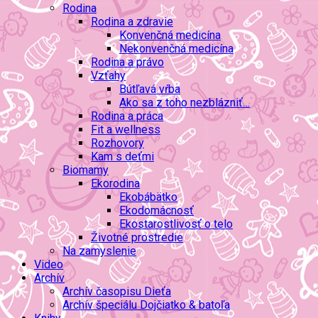
Rodina
Rodina a zdravie
Konvenčná medicína
Nekonvenčná medicína
Rodina a právo
Vzťahy
Bútľavá vŕba
Ako sa z toho nezblázniť…
Rodina a práca
Fit a wellness
Rozhovory
Kam s deťmi
Biomamy
Ekorodina
Ekobábätko
Ekodomácnosť
Ekostarostlivosť o telo
Životné prostredie
Na zamyslenie
Video
Archív
Archív časopisu Dieťa
Archív špeciálu Dojčiatko & batoľa