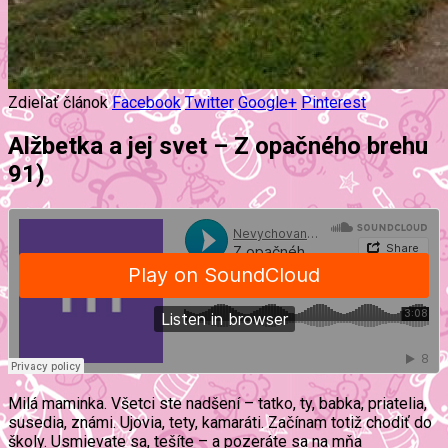
Zdieľať článok
Facebook
Twitter
Google+
Pinterest
Alžbetka a jej svet – Z opačného brehu
91)
Milá maminka. Všetci ste nadšení – tatko, ty, babka, priatelia,
susedia, známi. Ujovia, tety, kamaráti. Začínam totiž chodiť do
školy. Usmievate sa, tešíte – a pozeráte sa na mňa