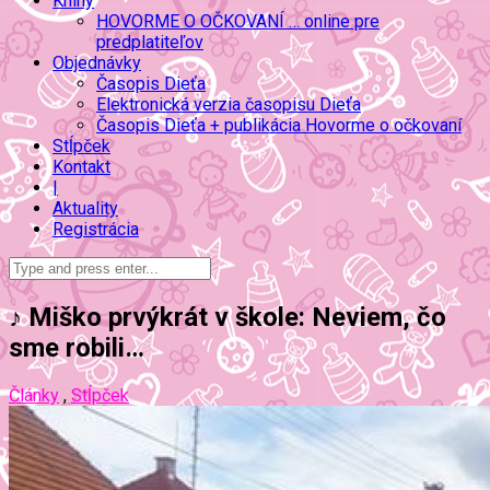
Knihy
HOVORME O OČKOVANÍ … online pre
predplatiteľov
Objednávky
Časopis Dieťa
Elektronická verzia časopisu Dieťa
Časopis Dieťa + publikácia Hovorme o očkovaní
Stĺpček
Kontakt
|
Aktuality
Registrácia
♪ Miško prvýkrát v škole: Neviem, čo
sme robili…
Články
,
Stĺpček