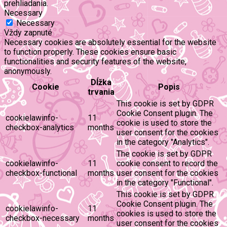
prehliadania.
Necessary
Necessary
Vždy zapnuté
Necessary cookies are absolutely essential for the website
to function properly. These cookies ensure basic
functionalities and security features of the website,
anonymously.
Dĺžka
Cookie
Popis
trvania
This cookie is set by GDPR
Cookie Consent plugin. The
cookielawinfo-
11
cookie is used to store the
checkbox-analytics
months
user consent for the cookies
in the category "Analytics".
The cookie is set by GDPR
cookielawinfo-
11
cookie consent to record the
checkbox-functional
months
user consent for the cookies
in the category "Functional".
This cookie is set by GDPR
Cookie Consent plugin. The
cookielawinfo-
11
cookies is used to store the
checkbox-necessary
months
user consent for the cookies