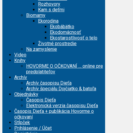
Rozhovory
Kam s deťmi
Biomamy
Ekorodina
Ekobábätko
Ekodomácnosť
Ekostarostlivosť o telo
Životné prostredie
Na zamyslenie
Video
Knihy
HOVORME O OČKOVANÍ … online pre
predplatiteľov
Archív
Archív časopisu Dieťa
Archív špeciálu Dojčiatko & batoľa
Objednávky
Časopis Dieťa
Elektronická verzia časopisu Dieťa
Časopis Dieťa + publikácia Hovorme o
očkovaní
Stĺpček
Prihlásenie / Účet