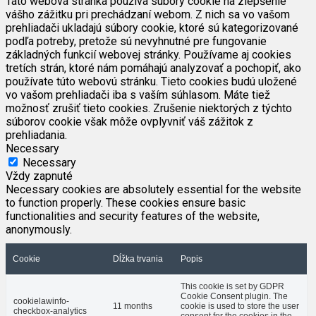
Táto webová stránka používa súbory cookie na zlepšenie
vášho zážitku pri prechádzaní webom. Z nich sa vo vašom
prehliadači ukladajú súbory cookie, ktoré sú kategorizované
podľa potreby, pretože sú nevyhnutné pre fungovanie
základných funkcií webovej stránky. Používame aj cookies
tretích strán, ktoré nám pomáhajú analyzovať a pochopiť, ako
používate túto webovú stránku. Tieto cookies budú uložené
vo vašom prehliadači iba s vaším súhlasom. Máte tiež
možnosť zrušiť tieto cookies. Zrušenie niektorých z týchto
súborov cookie však môže ovplyvniť váš zážitok z
prehliadania.
Necessary
Necessary
Vždy zapnuté
Necessary cookies are absolutely essential for the website
to function properly. These cookies ensure basic
functionalities and security features of the website,
anonymously.
Cookie
Dĺžka trvania
Popis
This cookie is set by GDPR
Cookie Consent plugin. The
cookielawinfo-
11 months
cookie is used to store the user
checkbox-analytics
consent for the cookies in the