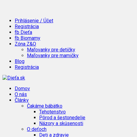
Prihlásenie / Účet
Registrácia
fb Dieťa
fb Biomamy
Zóna Z&O
Maľovanky pre detičky
Maľovanky pre mamičky
Blog
Registrácia
Domov
O nás
Články
Čakáme bábätko
Tehotenstvo
Pôrod a šestonedelie
Názory a skúsenosti
O deťoch
Deti a zdravie