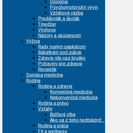
Dojčenie
Psychomotorický vývin
Vzťahová väzba
Predškolák a školák
Tínedžer
Výchova
Názory a skúsenosti
Výživa
Rady malým papkáčom
Bábätkám pod zúbok
Zdravie ide cez bruško
Potraviny pre zdravie
Receptár
Domáca medicína
Rodina
Rodina a zdravie
Konvenčná medicína
Nekonvenčná medicína
Rodina a právo
Vzťahy
Bútľavá vŕba
Ako sa z toho nezblázniť…
Rodina a práca
Fit a wellness