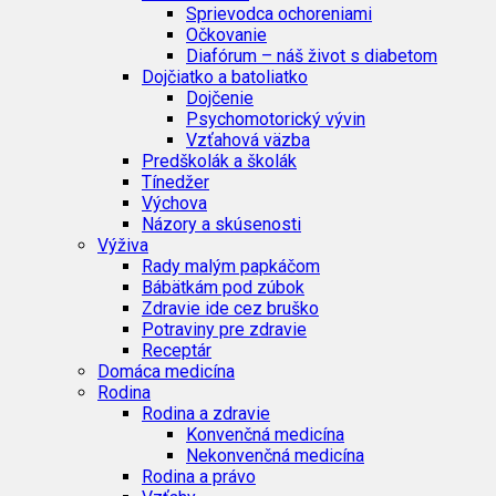
Sprievodca ochoreniami
Očkovanie
Diafórum – náš život s diabetom
Dojčiatko a batoliatko
Dojčenie
Psychomotorický vývin
Vzťahová väzba
Predškolák a školák
Tínedžer
Výchova
Názory a skúsenosti
Výživa
Rady malým papkáčom
Bábätkám pod zúbok
Zdravie ide cez bruško
Potraviny pre zdravie
Receptár
Domáca medicína
Rodina
Rodina a zdravie
Konvenčná medicína
Nekonvenčná medicína
Rodina a právo