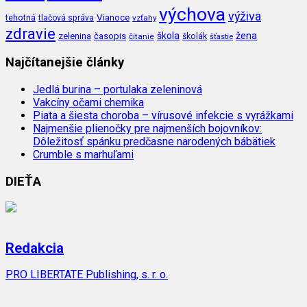
výchova
výživa
Vianoce
tehotná
tlačová správa
vzťahy
zdravie
škola
žena
zelenina
časopis
čítanie
školák
šťastie
Najčítanejšie články
Jedlá burina – portulaka zeleninová
Vakcíny očami chemika
Piata a šiesta choroba – vírusové infekcie s vyrážkami
Najmenšie plienočky pre najmenších bojovníkov:
Dôležitosť spánku predčasne narodených bábätiek
Crumble s marhuľami
DIEŤA
Redakcia
PRO LIBERTATE Publishing, s. r. o.