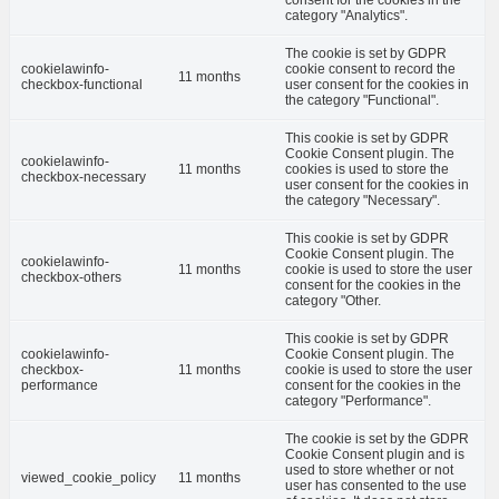
category "Analytics".
The cookie is set by GDPR
cookielawinfo-
cookie consent to record the
11 months
checkbox-functional
user consent for the cookies in
the category "Functional".
This cookie is set by GDPR
Cookie Consent plugin. The
cookielawinfo-
11 months
cookies is used to store the
checkbox-necessary
user consent for the cookies in
the category "Necessary".
This cookie is set by GDPR
Cookie Consent plugin. The
cookielawinfo-
11 months
cookie is used to store the user
checkbox-others
consent for the cookies in the
category "Other.
This cookie is set by GDPR
cookielawinfo-
Cookie Consent plugin. The
checkbox-
11 months
cookie is used to store the user
performance
consent for the cookies in the
category "Performance".
The cookie is set by the GDPR
Cookie Consent plugin and is
used to store whether or not
viewed_cookie_policy
11 months
user has consented to the use