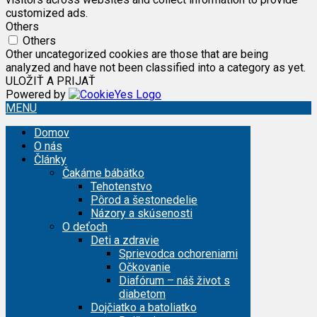
customized ads.
Others
Others
Other uncategorized cookies are those that are being
analyzed and have not been classified into a category as yet.
ULOŽIŤ A PRIJAŤ
Powered by
MENU
Domov
O nás
Články
Čakáme bábätko
Tehotenstvo
Pôrod a šestonedelie
Názory a skúsenosti
O deťoch
Deti a zdravie
Sprievodca ochoreniami
Očkovanie
Diafórum – náš život s
diabetom
Dojčiatko a batoliatko