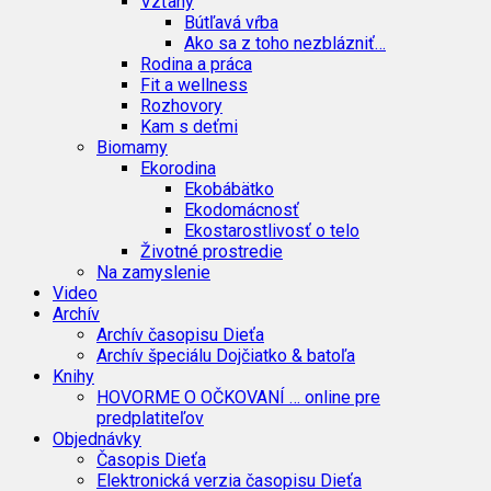
Vzťahy
Bútľavá vŕba
Ako sa z toho nezblázniť…
Rodina a práca
Fit a wellness
Rozhovory
Kam s deťmi
Biomamy
Ekorodina
Ekobábätko
Ekodomácnosť
Ekostarostlivosť o telo
Životné prostredie
Na zamyslenie
Video
Archív
Archív časopisu Dieťa
Archív špeciálu Dojčiatko & batoľa
Knihy
HOVORME O OČKOVANÍ … online pre
predplatiteľov
Objednávky
Časopis Dieťa
Elektronická verzia časopisu Dieťa