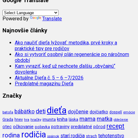
Google Translate
Powered by
Translate
Najnovšie články
Ako naučiť dieťa lyžovať: metodika, prvé kroky a
praktické tipy pre rodičov
Ako si vytvoriť osobný plán regenerácie po náročnom
období
Kam vyraziť, keď už nechcete ďalšiu „obyčajnú“
dovolenku
Aktuálne Dieťa č. 5 – 6 –7/2026
Predplatné magazínu Dieťa
Značky
dieťa
deti
bábätko
dojčenie
dojčiatko
batoľa
dospelí
emócie
mama
matka
kniha
imunita
láska
Grada
hnev
hra
hračky
oblečenie
recept
očkovanie
potraviny
predplatné
otec
pôrod
polievka
rodičia
rodina
tehotenstvo
starí rodičia
spánok
strach