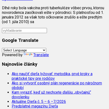
Dlhé roky bola vakcína proti tuberkulóze vôbec prvou, ktorou
novorodenca zaočkovali ešte v pôrodnici. S platnosťou od 1.
januára 2012 sa však toto očkovanie zrušilo a ešte predtým
(od 1. júla 2010) sa
Google Translate
Powered by
Translate
Najnovšie články
Ako naučiť dieťa lyžovať: metodika, prvé kroky a
praktické tipy pre rodičov
Ako si vytvoriť osobný plán regenerácie po náročnom
období
Kam vyraziť, keď už nechcete ďalšiu „obyčajnú“
dovolenku
Aktuálne Dieťa č. 5 – 6 –7/2026
Predplatné magazínu Dieťa