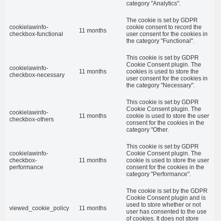
category "Analytics".
The cookie is set by GDPR
cookielawinfo-
cookie consent to record the
11 months
checkbox-functional
user consent for the cookies in
the category "Functional".
This cookie is set by GDPR
Cookie Consent plugin. The
cookielawinfo-
11 months
cookies is used to store the
checkbox-necessary
user consent for the cookies in
the category "Necessary".
This cookie is set by GDPR
Cookie Consent plugin. The
cookielawinfo-
11 months
cookie is used to store the user
checkbox-others
consent for the cookies in the
category "Other.
This cookie is set by GDPR
cookielawinfo-
Cookie Consent plugin. The
checkbox-
11 months
cookie is used to store the user
performance
consent for the cookies in the
category "Performance".
The cookie is set by the GDPR
Cookie Consent plugin and is
used to store whether or not
viewed_cookie_policy
11 months
user has consented to the use
of cookies. It does not store