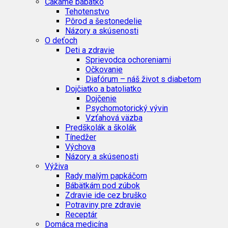
Čakáme bábätko
Tehotenstvo
Pôrod a šestonedelie
Názory a skúsenosti
O deťoch
Deti a zdravie
Sprievodca ochoreniami
Očkovanie
Diafórum – náš život s diabetom
Dojčiatko a batoliatko
Dojčenie
Psychomotorický vývin
Vzťahová väzba
Predškolák a školák
Tínedžer
Výchova
Názory a skúsenosti
Výživa
Rady malým papkáčom
Bábätkám pod zúbok
Zdravie ide cez bruško
Potraviny pre zdravie
Receptár
Domáca medicína