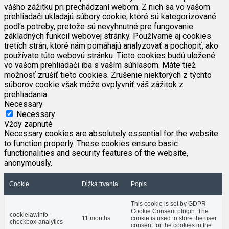
vášho zážitku pri prechádzaní webom. Z nich sa vo vašom
prehliadači ukladajú súbory cookie, ktoré sú kategorizované
podľa potreby, pretože sú nevyhnutné pre fungovanie
základných funkcií webovej stránky. Používame aj cookies
tretích strán, ktoré nám pomáhajú analyzovať a pochopiť, ako
používate túto webovú stránku. Tieto cookies budú uložené
vo vašom prehliadači iba s vaším súhlasom. Máte tiež
možnosť zrušiť tieto cookies. Zrušenie niektorých z týchto
súborov cookie však môže ovplyvniť váš zážitok z
prehliadania.
Necessary
Necessary
Vždy zapnuté
Necessary cookies are absolutely essential for the website
to function properly. These cookies ensure basic
functionalities and security features of the website,
anonymously.
Cookie
Dĺžka trvania
Popis
This cookie is set by GDPR
Cookie Consent plugin. The
cookielawinfo-
11 months
cookie is used to store the user
checkbox-analytics
consent for the cookies in the