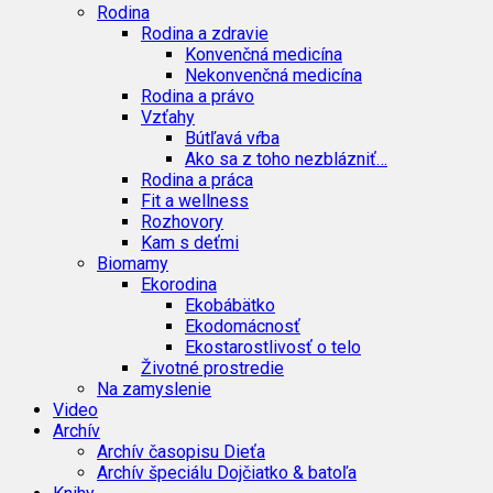
Rodina
Rodina a zdravie
Konvenčná medicína
Nekonvenčná medicína
Rodina a právo
Vzťahy
Bútľavá vŕba
Ako sa z toho nezblázniť…
Rodina a práca
Fit a wellness
Rozhovory
Kam s deťmi
Biomamy
Ekorodina
Ekobábätko
Ekodomácnosť
Ekostarostlivosť o telo
Životné prostredie
Na zamyslenie
Video
Archív
Archív časopisu Dieťa
Archív špeciálu Dojčiatko & batoľa