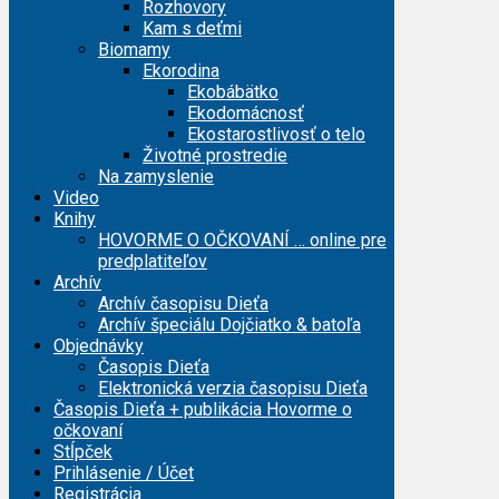
Rozhovory
Kam s deťmi
Biomamy
Ekorodina
Ekobábätko
Ekodomácnosť
Ekostarostlivosť o telo
Životné prostredie
Na zamyslenie
Video
Knihy
HOVORME O OČKOVANÍ … online pre
predplatiteľov
Archív
Archív časopisu Dieťa
Archív špeciálu Dojčiatko & batoľa
Objednávky
Časopis Dieťa
Elektronická verzia časopisu Dieťa
Časopis Dieťa + publikácia Hovorme o
očkovaní
Stĺpček
Prihlásenie / Účet
Registrácia