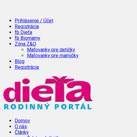
Prihlásenie / Účet
Registrácia
fb Dieťa
fb Biomamy
Zóna Z&O
Maľovanky pre detičky
Maľovanky pre mamičky
Blog
Registrácia
Domov
O nás
Články