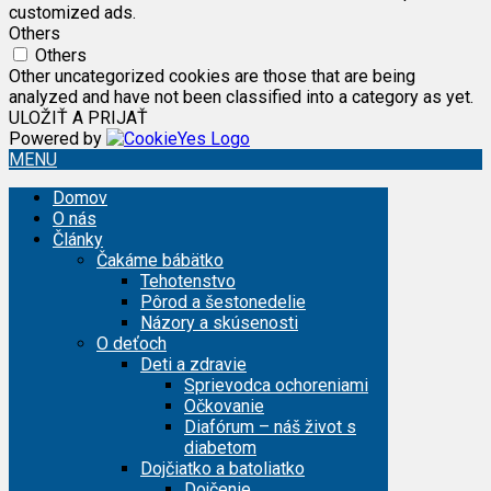
customized ads.
Others
Others
Other uncategorized cookies are those that are being
analyzed and have not been classified into a category as yet.
ULOŽIŤ A PRIJAŤ
Powered by
MENU
Domov
O nás
Články
Čakáme bábätko
Tehotenstvo
Pôrod a šestonedelie
Názory a skúsenosti
O deťoch
Deti a zdravie
Sprievodca ochoreniami
Očkovanie
Diafórum – náš život s
diabetom
Dojčiatko a batoliatko
Dojčenie