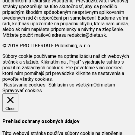
odborníkom a lekárske vyšetrenie. Prevádzkovateľ webovej
stránky upozorňuje na túto skutočnosť, aby sa predišlo
prípadným škodám spôsobeným nesprávnym aplikovaním
uvedených rád či odporúčaní pri samoliečení. Budeme veľmi
radi, keď nás upozorníte na prípadnú chybu, ktorá nám unikla,
alebo ak nám napíšete pripomienky a návrhy na zlepšenie.
Môžete použiť mailovú adresu redakcia@dieta.sk.
© 2018 PRO LIBERTATE Publishing, s. r. o.
Súbory cookie používame na optimalizáciu našich webových
stránok a služieb. Kliknutím na „Prijať“ vyjadrujete súhlas s
použitím základných cookies. Pre povolenie viac cookies,
ktoré nám pomáhajú pri prevádzke kliknite na nastavenia a
povoľte všetky cookies.
Nastavanie cookies
Súhlasím so všetkým
Odmietam
Spravovať cookies
Close
Prehľad ochrany osobných údajov
Táto webová stránka používa súbory cookie na zlepšenie