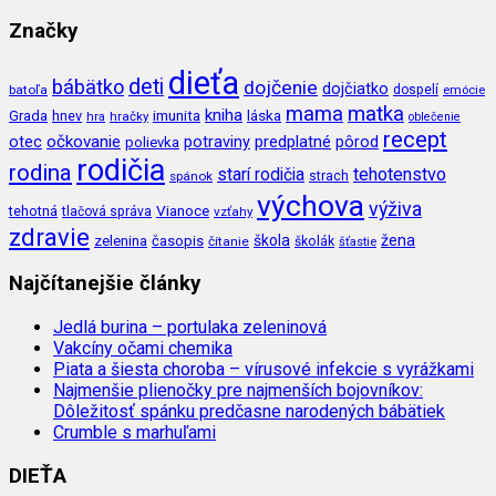
Značky
dieťa
deti
bábätko
dojčenie
dojčiatko
batoľa
dospelí
emócie
mama
matka
kniha
imunita
láska
Grada
hnev
hra
hračky
oblečenie
recept
očkovanie
potraviny
predplatné
otec
pôrod
polievka
rodičia
rodina
tehotenstvo
starí rodičia
spánok
strach
výchova
výživa
Vianoce
tehotná
tlačová správa
vzťahy
zdravie
škola
žena
zelenina
časopis
čítanie
školák
šťastie
Najčítanejšie články
Jedlá burina – portulaka zeleninová
Vakcíny očami chemika
Piata a šiesta choroba – vírusové infekcie s vyrážkami
Najmenšie plienočky pre najmenších bojovníkov:
Dôležitosť spánku predčasne narodených bábätiek
Crumble s marhuľami
DIEŤA