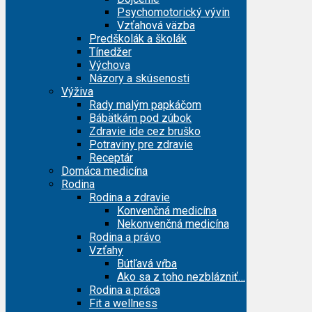
Psychomotorický vývin
Vzťahová väzba
Predškolák a školák
Tínedžer
Výchova
Názory a skúsenosti
Výživa
Rady malým papkáčom
Bábätkám pod zúbok
Zdravie ide cez bruško
Potraviny pre zdravie
Receptár
Domáca medicína
Rodina
Rodina a zdravie
Konvenčná medicína
Nekonvenčná medicína
Rodina a právo
Vzťahy
Bútľavá vŕba
Ako sa z toho nezblázniť…
Rodina a práca
Fit a wellness