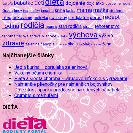
dieťa
deti
bábätko
dojčenie
dojčiatko
batoľa
dospelí
emócie
mama
matka
kniha
imunita
láska
Grada
hnev
hra
hračky
oblečenie
recept
očkovanie
potraviny
predplatné
otec
pôrod
polievka
rodičia
rodina
tehotenstvo
starí rodičia
spánok
strach
výchova
výživa
Vianoce
tehotná
tlačová správa
vzťahy
zdravie
škola
žena
zelenina
časopis
čítanie
školák
šťastie
Najčítanejšie články
Jedlá burina – portulaka zeleninová
Vakcíny očami chemika
Piata a šiesta choroba – vírusové infekcie s vyrážkami
Najmenšie plienočky pre najmenších bojovníkov:
Dôležitosť spánku predčasne narodených bábätiek
Crumble s marhuľami
DIEŤA