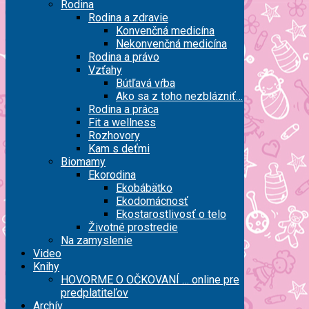
Rodina
Rodina a zdravie
Konvenčná medicína
Nekonvenčná medicína
Rodina a právo
Vzťahy
Bútľavá vŕba
Ako sa z toho nezblázniť…
Rodina a práca
Fit a wellness
Rozhovory
Kam s deťmi
Biomamy
Ekorodina
Ekobábätko
Ekodomácnosť
Ekostarostlivosť o telo
Životné prostredie
Na zamyslenie
Video
Knihy
HOVORME O OČKOVANÍ … online pre
predplatiteľov
Archív