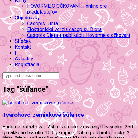
Knihy
HOVORME O OČKOVANÍ … online pre
predplatiteľov
Objednávky
Časopis Dieťa
Elektronická verzia časopisu Dieťa
Časopis Dieťa + publikácia Hovorme o očkovaní
Stĺpček
Kontakt
|
Aktuality
Registrácia
Tag "šúľance"
Tvarohovo-zemiakové šúľance
Budeme potrebovať: 250 g zemiakov uvarených v šupke, 250
g mäkkého tvarohu, 100 g krupice, 150 g polohrubej múky, 2