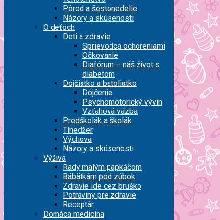
Pôrod a šestonedelie
Názory a skúsenosti
O deťoch
Deti a zdravie
Sprievodca ochoreniami
Očkovanie
Diafórum – náš život s
diabetom
Dojčiatko a batoliatko
Dojčenie
Psychomotorický vývin
Vzťahová väzba
Predškolák a školák
Tínedžer
Výchova
Názory a skúsenosti
Výživa
Rady malým papkáčom
Bábätkám pod zúbok
Zdravie ide cez bruško
Potraviny pre zdravie
Receptár
Domáca medicína