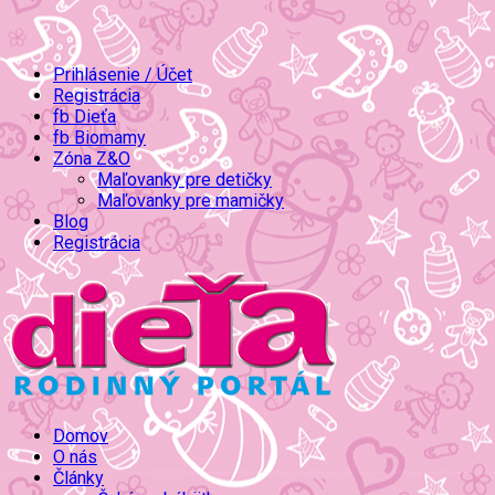
Prihlásenie / Účet
Registrácia
fb Dieťa
fb Biomamy
Zóna Z&O
Maľovanky pre detičky
Maľovanky pre mamičky
Blog
Registrácia
Domov
O nás
Články