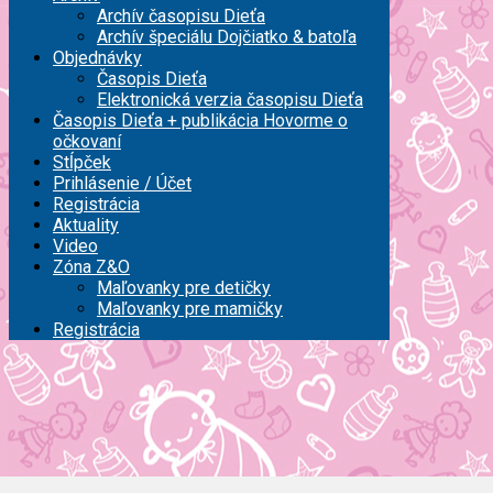
Archív časopisu Dieťa
Archív špeciálu Dojčiatko & batoľa
Objednávky
Časopis Dieťa
Elektronická verzia časopisu Dieťa
Časopis Dieťa + publikácia Hovorme o
očkovaní
Stĺpček
Prihlásenie / Účet
Registrácia
Aktuality
Video
Zóna Z&O
Maľovanky pre detičky
Maľovanky pre mamičky
Registrácia