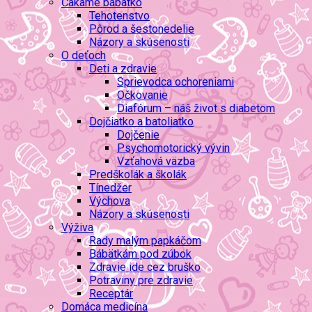
Čakáme bábätko
Tehotenstvo
Pôrod a šestonedelie
Názory a skúsenosti
O deťoch
Deti a zdravie
Sprievodca ochoreniami
Očkovanie
Diafórum – náš život s diabetom
Dojčiatko a batoliatko
Dojčenie
Psychomotorický vývin
Vzťahová väzba
Predškolák a školák
Tínedžer
Výchova
Názory a skúsenosti
Výživa
Rady malým papkáčom
Bábätkám pod zúbok
Zdravie ide cez bruško
Potraviny pre zdravie
Receptár
Domáca medicína