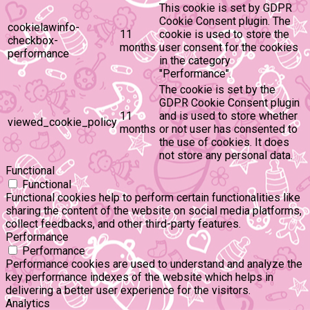
This cookie is set by GDPR
Cookie Consent plugin. The
cookielawinfo-
11
cookie is used to store the
checkbox-
months
user consent for the cookies
performance
in the category
"Performance".
The cookie is set by the
GDPR Cookie Consent plugin
11
and is used to store whether
viewed_cookie_policy
months
or not user has consented to
the use of cookies. It does
not store any personal data.
Functional
Functional
Functional cookies help to perform certain functionalities like
sharing the content of the website on social media platforms,
collect feedbacks, and other third-party features.
Performance
Performance
Performance cookies are used to understand and analyze the
key performance indexes of the website which helps in
delivering a better user experience for the visitors.
Analytics