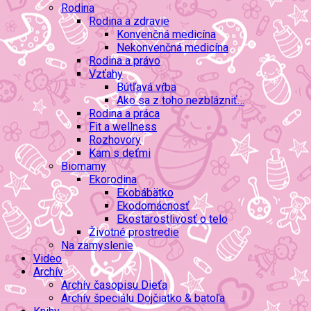
Rodina
Rodina a zdravie
Konvenčná medicína
Nekonvenčná medicína
Rodina a právo
Vzťahy
Bútľavá vŕba
Ako sa z toho nezblázniť…
Rodina a práca
Fit a wellness
Rozhovory
Kam s deťmi
Biomamy
Ekorodina
Ekobábätko
Ekodomácnosť
Ekostarostlivosť o telo
Životné prostredie
Na zamyslenie
Video
Archív
Archív časopisu Dieťa
Archív špeciálu Dojčiatko & batoľa