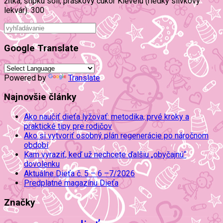
žĺtka, štipku soli, práškový cukor Klevelu (riedky slivkový
lekvár): 300
Google Translate
Powered by
Translate
Najnovšie články
Ako naučiť dieťa lyžovať: metodika, prvé kroky a
praktické tipy pre rodičov
Ako si vytvoriť osobný plán regenerácie po náročnom
období
Kam vyraziť, keď už nechcete ďalšiu „obyčajnú“
dovolenku
Aktuálne Dieťa č. 5 – 6 –7/2026
Predplatné magazínu Dieťa
Značky