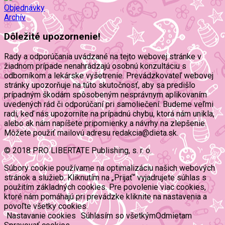
Objednávky
Archív
Dôležité upozornenie!
Rady a odporúčania uvádzané na tejto webovej stránke v
žiadnom prípade nenahrádzajú osobnú konzultáciu s
odborníkom a lekárske vyšetrenie. Prevádzkovateľ webovej
stránky upozorňuje na túto skutočnosť, aby sa predišlo
prípadným škodám spôsobeným nesprávnym aplikovaním
uvedených rád či odporúčaní pri samoliečení. Budeme veľmi
radi, keď nás upozorníte na prípadnú chybu, ktorá nám unikla,
alebo ak nám napíšete pripomienky a návrhy na zlepšenie.
Môžete použiť mailovú adresu redakcia@dieta.sk.
© 2018 PRO LIBERTATE Publishing, s. r. o.
Súbory cookie používame na optimalizáciu našich webových
stránok a služieb. Kliknutím na „Prijať“ vyjadrujete súhlas s
použitím základných cookies. Pre povolenie viac cookies,
ktoré nám pomáhajú pri prevádzke kliknite na nastavenia a
povoľte všetky cookies.
Nastavanie cookies
Súhlasím so všetkým
Odmietam