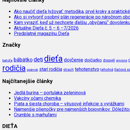
Najnovšie články
Ako naučiť dieťa lyžovať: metodika, prvé kroky a praktické
Ako si vytvoriť osobný plán regenerácie po náročnom ob
Kam vyraziť, keď už nechcete ďalšiu „obyčajnú“ dovolenk
Aktuálne Dieťa č. 5 – 6 –7/2026
Predplatné magazínu Dieťa
Značky
dieťa
deti
bábätko
dojčenie
dojčiatko
batoľa
dospelí
emócie
rodičia
tehotenstvo
starí rodičia
tehotná
spánok
strach
tlačová s
Najčítanejšie články
Jedlá burina – portulaka zeleninová
Vakcíny očami chemika
Piata a šiesta choroba – vírusové infekcie s vyrážkami
Najmenšie plienočky pre najmenších bojovníkov: Dôležit
Crumble s marhuľami
DIEŤA