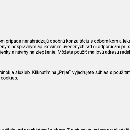
om prípade nenahrádzajú osobnú konzultáciu s odborníkom a lek
eným nesprávnym aplikovaním uvedených rád či odporúčaní pri s
mienky a návrhy na zlepšenie. Môžete použiť mailovú adresu reda
ok a služieb. Kliknutím na „Prijať“ vyjadrujete súhlas s použit
 cookies.