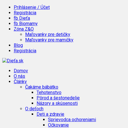
Prihlásenie / Účet
Registrácia
fb Dieťa
fb Biomamy
Zóna Z&O
Maľovanky pre detičky
Maľovanky pre mamičky
Blog
Registrácia
Domov
O nás
Články
Čakáme bábätko
Tehotenstvo
Pôrod a šestonedelie
Názory a skúsenosti
O deťoch
Deti a zdravie
Sprievodca ochoreniami
Očkovanie