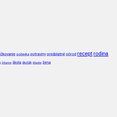
recept
rodina
čkovanie
potraviny
predplatné
pôrod
polievka
škola
žena
s
čítanie
školák
šťastie