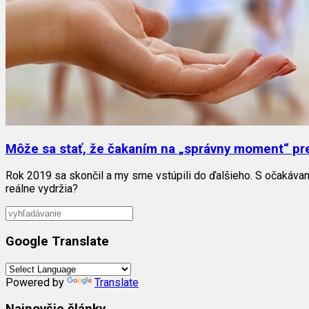
Môže sa stať, že čakaním na „správny moment“ pr
Rok 2019 sa skončil a my sme vstúpili do ďalšieho. S očakávaní
reálne vydržia?
Google Translate
Powered by
Translate