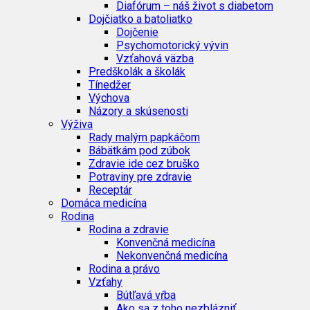
Diafórum – náš život s diabetom
Dojčiatko a batoliatko
Dojčenie
Psychomotorický vývin
Vzťahová väzba
Predškolák a školák
Tínedžer
Výchova
Názory a skúsenosti
Výživa
Rady malým papkáčom
Bábätkám pod zúbok
Zdravie ide cez bruško
Potraviny pre zdravie
Receptár
Domáca medicína
Rodina
Rodina a zdravie
Konvenčná medicína
Nekonvenčná medicína
Rodina a právo
Vzťahy
Bútľavá vŕba
Ako sa z toho nezblázniť…