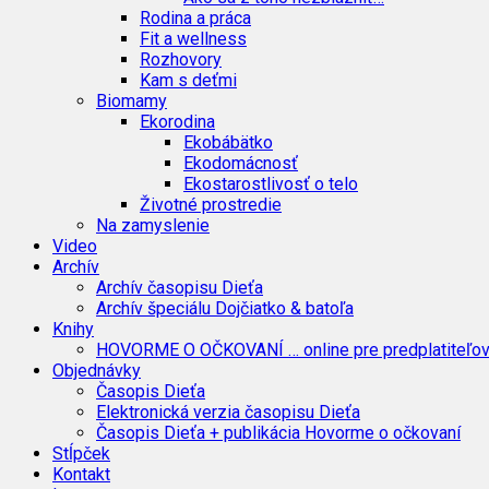
Rodina a práca
Fit a wellness
Rozhovory
Kam s deťmi
Biomamy
Ekorodina
Ekobábätko
Ekodomácnosť
Ekostarostlivosť o telo
Životné prostredie
Na zamyslenie
Video
Archív
Archív časopisu Dieťa
Archív špeciálu Dojčiatko & batoľa
Knihy
HOVORME O OČKOVANÍ … online pre predplatiteľo
Objednávky
Časopis Dieťa
Elektronická verzia časopisu Dieťa
Časopis Dieťa + publikácia Hovorme o očkovaní
Stĺpček
Kontakt