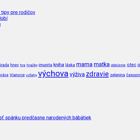
 tipy pre rodičov
dobí
u
mama
matka
kniha
o
imunita
láska
otec
Grada
hnev
hra
hračky
oblečenie
výchova
zdravie
výživa
Vianoce
zelenina
časopi
práva
vzťahy
osť spánku predčasne narodených bábätiek