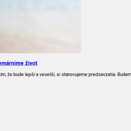
emárnime život
m, že bude lepší a veselší, si stanovujeme predsavzatia. Budeme 