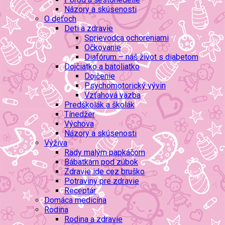
Názory a skúsenosti
O deťoch
Deti a zdravie
Sprievodca ochoreniami
Očkovanie
Diafórum – náš život s diabetom
Dojčiatko a batoliatko
Dojčenie
Psychomotorický vývin
Vzťahová väzba
Predškolák a školák
Tínedžer
Výchova
Názory a skúsenosti
Výživa
Rady malým papkáčom
Bábätkám pod zúbok
Zdravie ide cez bruško
Potraviny pre zdravie
Receptár
Domáca medicína
Rodina
Rodina a zdravie