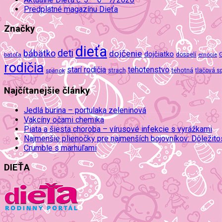
Predplatné magazínu Dieťa
Značky
dieťa
deti
bábätko
dojčenie
dojčiatko
batoľa
dospelí
emócie
rodičia
tehotenstvo
starí rodičia
tehotná
spánok
strach
tlačová s
Najčítanejšie články
Jedlá burina – portulaka zeleninová
Vakcíny očami chemika
Piata a šiesta choroba – vírusové infekcie s vyrážkami
Najmenšie plienočky pre najmenších bojovníkov: Dôležit
Crumble s marhuľami
DIEŤA