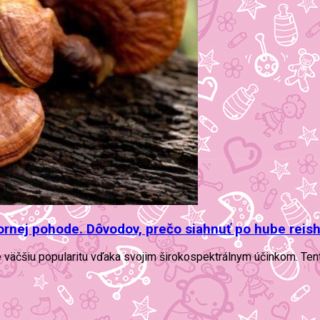
ornej pohode. Dôvodov, prečo siahnuť po hube reishi
e väčšiu popularitu vďaka svojim širokospektrálnym účinkom. Tento