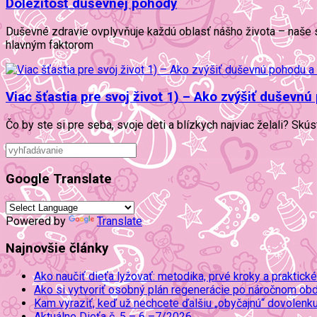
Dôležitosť duševnej pohody
Duševné zdravie ovplyvňuje každú oblasť nášho života – naše s
hlavným faktorom
Viac šťastia pre svoj život 1) – Ako zvýšiť duševn
Čo by ste si pre seba, svoje deti a blízkych najviac želali? Skú
Google Translate
Powered by
Translate
Najnovšie články
Ako naučiť dieťa lyžovať: metodika, prvé kroky a praktické
Ako si vytvoriť osobný plán regenerácie po náročnom ob
Kam vyraziť, keď už nechcete ďalšiu „obyčajnú“ dovolenk
Aktuálne Dieťa č. 5 – 6 –7/2026