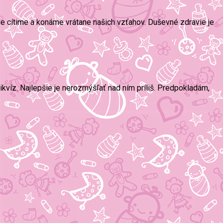
ne cítime a konáme vrátane našich vzťahov. Duševné zdravie je
nikvíz. Najlepšie je nerozmýšľať nad ním príliš. Predpokladám,