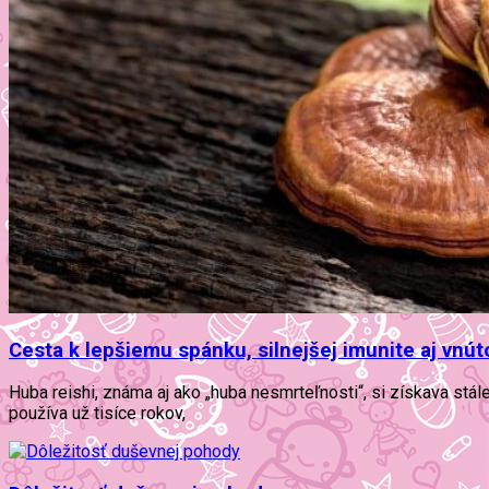
Cesta k lepšiemu spánku, silnejšej imunite aj vnút
Huba reishi, známa aj ako „huba nesmrteľnosti“, si získava stál
používa už tisíce rokov,