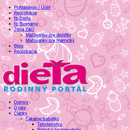
Prihlásenie / Účet
Registrácia
fb Dieťa
fb Biomamy
Zóna Z&O
Maľovanky pre detičky
Maľovanky pre mamičky
Blog
Registrácia
Domov
O nás
Články
Čakáme bábätko
Tehotenstvo
Pôrod a šestonedelie