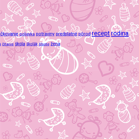
recept
rodina
čkovanie
potraviny
predplatné
pôrod
polievka
škola
žena
s
čítanie
školák
šťastie