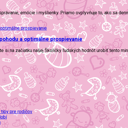
právanie, emócie i myšlienky. Priamo ovplyvňuje to, ako sa den
ú pohodu a optimálne prospievanie
ste si na začiatku našej Školičky ľudských hodnôt urobiť tento mi
 tipy pre rodičov
dobí
u