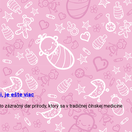
, je ešte viac
 zázračný dar prírody, ktorý sa v tradičnej čínskej medicíne