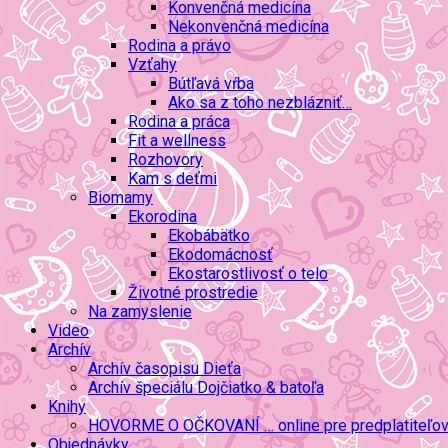
Konvenčná medicína
Nekonvenčná medicína
Rodina a právo
Vzťahy
Bútľavá vŕba
Ako sa z toho nezblázniť…
Rodina a práca
Fit a wellness
Rozhovory
Kam s deťmi
Biomamy
Ekorodina
Ekobábätko
Ekodomácnosť
Ekostarostlivosť o telo
Životné prostredie
Na zamyslenie
Video
Archív
Archív časopisu Dieťa
Archív špeciálu Dojčiatko & batoľa
Knihy
HOVORME O OČKOVANÍ … online pre predplatiteľo
Objednávky