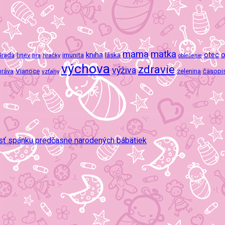
mama
matka
kniha
o
imunita
láska
otec
Grada
hnev
hra
hračky
oblečenie
výchova
zdravie
výživa
Vianoce
zelenina
časopi
práva
vzťahy
osť spánku predčasne narodených bábätiek