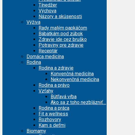
Tínedžer
Výchova
Názory a skúsenosti
Výživa
Rady malým papkáčom
Bábätkám pod zúbok
Zdravie ide cez bruško
Potraviny pre zdravie
Receptár
Domáca medicína
Rodina
Rodina a zdravie
Konvenčná medicína
Nekonvenčná medicína
Rodina a právo
Vzťahy
Bútľavá vŕba
Ako sa z toho nezblázniť…
Rodina a práca
Fit a wellness
Rozhovory
Kam s deťmi
Biomamy