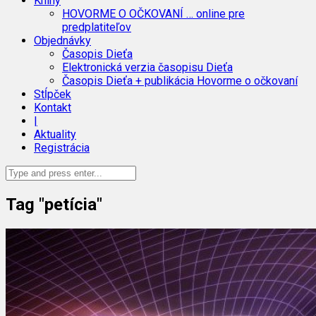
Knihy
HOVORME O OČKOVANÍ … online pre
predplatiteľov
Objednávky
Časopis Dieťa
Elektronická verzia časopisu Dieťa
Časopis Dieťa + publikácia Hovorme o očkovaní
Stĺpček
Kontakt
|
Aktuality
Registrácia
Tag "petícia"