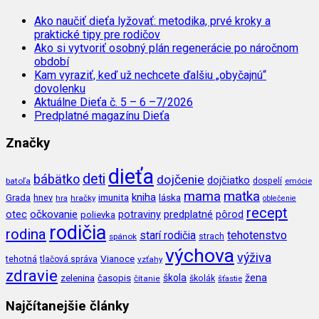
Ako naučiť dieťa lyžovať: metodika, prvé kroky a
praktické tipy pre rodičov
Ako si vytvoriť osobný plán regenerácie po náročnom
období
Kam vyraziť, keď už nechcete ďalšiu „obyčajnú“
dovolenku
Aktuálne Dieťa č. 5 – 6 –7/2026
Predplatné magazínu Dieťa
Značky
dieťa
deti
bábätko
dojčenie
dojčiatko
batoľa
dospelí
emócie
mama
matka
kniha
imunita
láska
Grada
hnev
hra
hračky
oblečenie
recept
očkovanie
potraviny
predplatné
otec
pôrod
polievka
rodičia
rodina
tehotenstvo
starí rodičia
spánok
strach
výchova
výživa
Vianoce
tehotná
tlačová správa
vzťahy
zdravie
škola
žena
zelenina
časopis
čítanie
školák
šťastie
Najčítanejšie články