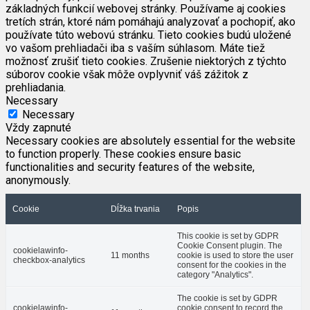
základných funkcií webovej stránky. Používame aj cookies
tretích strán, ktoré nám pomáhajú analyzovať a pochopiť, ako
používate túto webovú stránku. Tieto cookies budú uložené
vo vašom prehliadači iba s vaším súhlasom. Máte tiež
možnosť zrušiť tieto cookies. Zrušenie niektorých z týchto
súborov cookie však môže ovplyvniť váš zážitok z
prehliadania.
Necessary
Necessary
Vždy zapnuté
Necessary cookies are absolutely essential for the website
to function properly. These cookies ensure basic
functionalities and security features of the website,
anonymously.
Cookie
Dĺžka trvania
Popis
This cookie is set by GDPR
Cookie Consent plugin. The
cookielawinfo-
11 months
cookie is used to store the user
checkbox-analytics
consent for the cookies in the
category "Analytics".
The cookie is set by GDPR
cookielawinfo-
cookie consent to record the