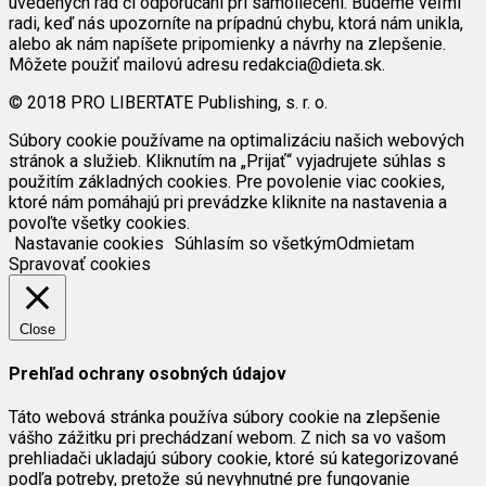
uvedených rád či odporúčaní pri samoliečení. Budeme veľmi
radi, keď nás upozorníte na prípadnú chybu, ktorá nám unikla,
alebo ak nám napíšete pripomienky a návrhy na zlepšenie.
Môžete použiť mailovú adresu redakcia@dieta.sk.
© 2018 PRO LIBERTATE Publishing, s. r. o.
Súbory cookie používame na optimalizáciu našich webových
stránok a služieb. Kliknutím na „Prijať“ vyjadrujete súhlas s
použitím základných cookies. Pre povolenie viac cookies,
ktoré nám pomáhajú pri prevádzke kliknite na nastavenia a
povoľte všetky cookies.
Nastavanie cookies
Súhlasím so všetkým
Odmietam
Spravovať cookies
Close
Prehľad ochrany osobných údajov
Táto webová stránka používa súbory cookie na zlepšenie
vášho zážitku pri prechádzaní webom. Z nich sa vo vašom
prehliadači ukladajú súbory cookie, ktoré sú kategorizované
podľa potreby, pretože sú nevyhnutné pre fungovanie