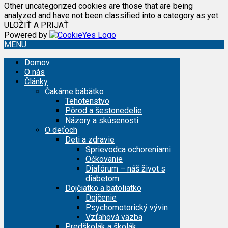
Other uncategorized cookies are those that are being
analyzed and have not been classified into a category as yet.
ULOŽIŤ A PRIJAŤ
Powered by
MENU
Domov
O nás
Články
Čakáme bábätko
Tehotenstvo
Pôrod a šestonedelie
Názory a skúsenosti
O deťoch
Deti a zdravie
Sprievodca ochoreniami
Očkovanie
Diafórum – náš život s
diabetom
Dojčiatko a batoliatko
Dojčenie
Psychomotorický vývin
Vzťahová väzba
Predškolák a školák