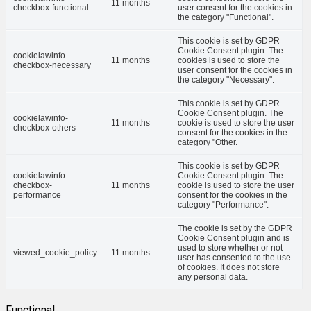
11 months
checkbox-functional
user consent for the cookies in
the category "Functional".
This cookie is set by GDPR
Cookie Consent plugin. The
cookielawinfo-
11 months
cookies is used to store the
checkbox-necessary
user consent for the cookies in
the category "Necessary".
This cookie is set by GDPR
Cookie Consent plugin. The
cookielawinfo-
11 months
cookie is used to store the user
checkbox-others
consent for the cookies in the
category "Other.
This cookie is set by GDPR
cookielawinfo-
Cookie Consent plugin. The
checkbox-
11 months
cookie is used to store the user
performance
consent for the cookies in the
category "Performance".
The cookie is set by the GDPR
Cookie Consent plugin and is
used to store whether or not
viewed_cookie_policy
11 months
user has consented to the use
of cookies. It does not store
any personal data.
Functional