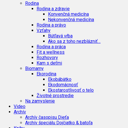
Rodina
Rodina a zdravie
Konvenčná medicína
Nekonvenčná medicína
Rodina a právo
Vzťahy
Bútľavá vŕba
Ako sa z toho nezblázniť…
Rodina a práca
Fit a wellness
Rozhovory
Kam s deťmi
Biomamy
Ekorodina
Ekobábätko
Ekodomácnosť
Ekostarostlivosť o telo
Životné prostredie
Na zamyslenie
Video
Archív
Archív časopisu Dieťa
Archív špeciálu Dojčiatko & batoľa