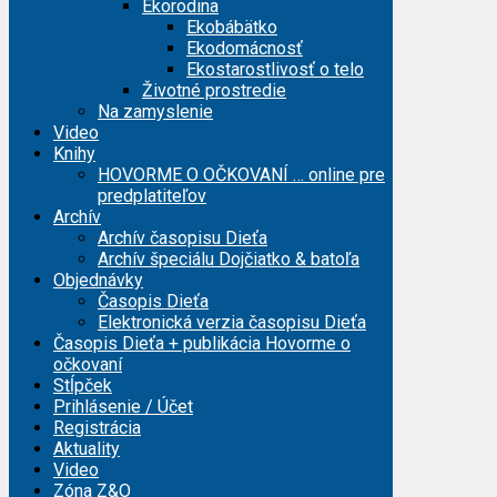
Ekorodina
Ekobábätko
Ekodomácnosť
Ekostarostlivosť o telo
Životné prostredie
Na zamyslenie
Video
Knihy
HOVORME O OČKOVANÍ … online pre
predplatiteľov
Archív
Archív časopisu Dieťa
Archív špeciálu Dojčiatko & batoľa
Objednávky
Časopis Dieťa
Elektronická verzia časopisu Dieťa
Časopis Dieťa + publikácia Hovorme o
očkovaní
Stĺpček
Prihlásenie / Účet
Registrácia
Aktuality
Video
Zóna Z&O