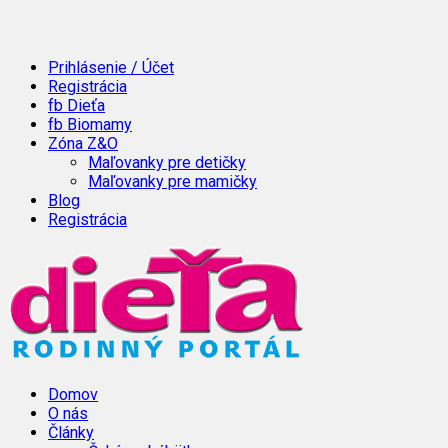
Prihlásenie / Účet
Registrácia
fb Dieťa
fb Biomamy
Zóna Z&O
Maľovanky pre detičky
Maľovanky pre mamičky
Blog
Registrácia
Domov
O nás
Články