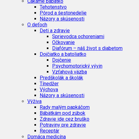
Čakáme bábätko
Tehotenstvo
Pôrod a šestonedelie
Názory a skúsenosti
O deťoch
Deti a zdravie
Sprievodca ochoreniami
Očkovanie
Diafórum – náš život s diabetom
Dojčiatko a batoliatko
Dojčenie
Psychomotorický vývin
Vzťahová väzba
Predškolák a školák
Tínedžer
Výchova
Názory a skúsenosti
Výživa
Rady malým papkáčom
Bábätkám pod zúbok
Zdravie ide cez bruško
Potraviny pre zdravie
Receptár
Domáca medicína