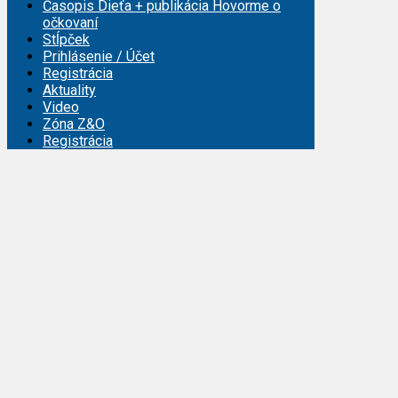
Časopis Dieťa + publikácia Hovorme o
očkovaní
Stĺpček
Prihlásenie / Účet
Registrácia
Aktuality
Video
Zóna Z&O
Registrácia