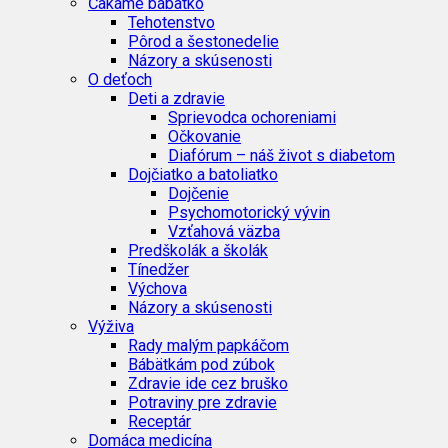
Čakáme bábätko
Tehotenstvo
Pôrod a šestonedelie
Názory a skúsenosti
O deťoch
Deti a zdravie
Sprievodca ochoreniami
Očkovanie
Diafórum – náš život s diabetom
Dojčiatko a batoliatko
Dojčenie
Psychomotorický vývin
Vzťahová väzba
Predškolák a školák
Tínedžer
Výchova
Názory a skúsenosti
Výživa
Rady malým papkáčom
Bábätkám pod zúbok
Zdravie ide cez bruško
Potraviny pre zdravie
Receptár
Domáca medicína