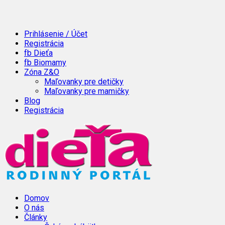
Prihlásenie / Účet
Registrácia
fb Dieťa
fb Biomamy
Zóna Z&O
Maľovanky pre detičky
Maľovanky pre mamičky
Blog
Registrácia
Domov
O nás
Články