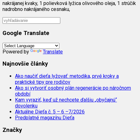
nakrájanej kvaky, 1 polievková lyžica olivového oleja, 1 strúčik
nadrobno nakrájaného cesnaku,
Google Translate
Powered by
Translate
Najnovšie články
Ako naučiť dieťa lyžovať: metodika, prvé kroky a
praktické tipy pre rodičov
Ako si vytvoriť osobný plán regenerácie po náročnom
období
Kam vyraziť, keď už nechcete ďalšiu „obyčajnú“
dovolenku
Aktuálne Dieťa č. 5 – 6 –7/2026
Predplatné magazínu Dieťa
Značky