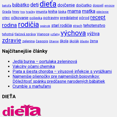
dieťa
deti
bábätko
dojčenie
dojčiatko
batoľa
dospelí
emócie
mama
matka
kniha
imunita
láska
Grada
hnev
hra
hračky
oblečenie
recept
očkovanie
potraviny
predplatné
otec
pôrod
polievka
rodičia
rodina
tehotenstvo
starí rodičia
spánok
strach
výchova
výživa
Vianoce
tehotná
tlačová správa
vzťahy
zdravie
škola
žena
zelenina
časopis
čítanie
školák
šťastie
Najčítanejšie články
Jedlá burina – portulaka zeleninová
Vakcíny očami chemika
Piata a šiesta choroba – vírusové infekcie s vyrážkami
Najmenšie plienočky pre najmenších bojovníkov:
Dôležitosť spánku predčasne narodených bábätiek
Crumble s marhuľami
DIEŤA