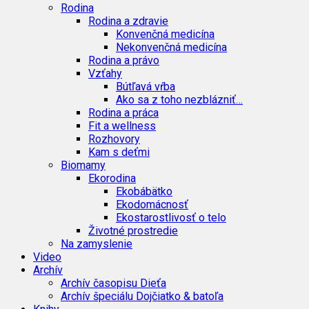
Rodina
Rodina a zdravie
Konvenčná medicína
Nekonvenčná medicína
Rodina a právo
Vzťahy
Bútľavá vŕba
Ako sa z toho nezblázniť…
Rodina a práca
Fit a wellness
Rozhovory
Kam s deťmi
Biomamy
Ekorodina
Ekobábätko
Ekodomácnosť
Ekostarostlivosť o telo
Životné prostredie
Na zamyslenie
Video
Archív
Archív časopisu Dieťa
Archív špeciálu Dojčiatko & batoľa