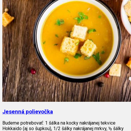
Jesenná polievočka
Budeme potrebovať: 1 šálka na kocky nakrájanej tekvice
Hokkaido (aj so šupkou), 1/2 šálky nakrájanej mrkvy, ½ šálky