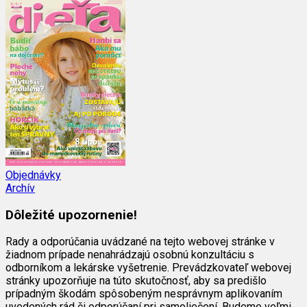
Objednávky
Archív
Dôležité upozornenie!
Rady a odporúčania uvádzané na tejto webovej stránke v
žiadnom prípade nenahrádzajú osobnú konzultáciu s
odborníkom a lekárske vyšetrenie. Prevádzkovateľ webovej
stránky upozorňuje na túto skutočnosť, aby sa predišlo
prípadným škodám spôsobeným nesprávnym aplikovaním
uvedených rád či odporúčaní pri samoliečení. Budeme veľmi