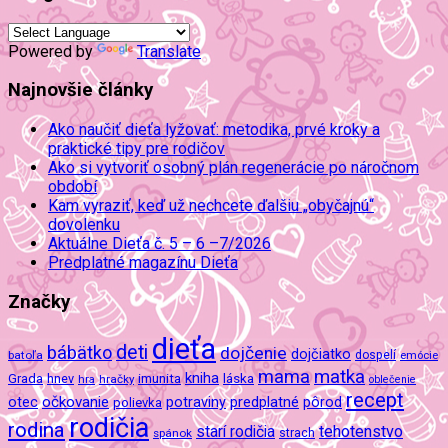
Powered by
Translate
Najnovšie články
Ako naučiť dieťa lyžovať: metodika, prvé kroky a
praktické tipy pre rodičov
Ako si vytvoriť osobný plán regenerácie po náročnom
období
Kam vyraziť, keď už nechcete ďalšiu „obyčajnú“
dovolenku
Aktuálne Dieťa č. 5 – 6 –7/2026
Predplatné magazínu Dieťa
Značky
dieťa
deti
bábätko
dojčenie
dojčiatko
batoľa
dospelí
emócie
mama
matka
kniha
imunita
láska
Grada
hnev
hra
hračky
oblečenie
recept
očkovanie
potraviny
predplatné
otec
pôrod
polievka
rodičia
rodina
tehotenstvo
starí rodičia
spánok
strach