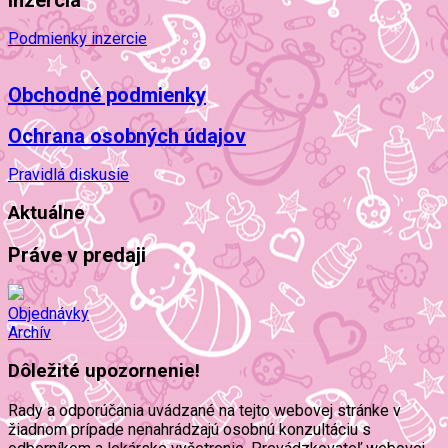
Inzercia
Podmienky inzercie
Obchodné podmienky
Ochrana osobných údajov
Pravidlá diskusie
Aktuálne
Práve v predaji
Objednávky
Archív
Dôležité upozornenie!
Rady a odporúčania uvádzané na tejto webovej stránke v
žiadnom prípade nenahrádzajú osobnú konzultáciu s