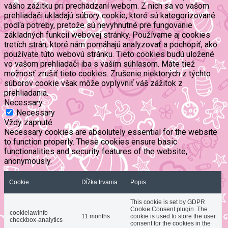
vášho zážitku pri prechádzaní webom. Z nich sa vo vašom
prehliadači ukladajú súbory cookie, ktoré sú kategorizované
podľa potreby, pretože sú nevyhnutné pre fungovanie
základných funkcií webovej stránky. Používame aj cookies
tretích strán, ktoré nám pomáhajú analyzovať a pochopiť, ako
používate túto webovú stránku. Tieto cookies budú uložené
vo vašom prehliadači iba s vaším súhlasom. Máte tiež
možnosť zrušiť tieto cookies. Zrušenie niektorých z týchto
súborov cookie však môže ovplyvniť váš zážitok z
prehliadania.
Necessary
Necessary
Vždy zapnuté
Necessary cookies are absolutely essential for the website
to function properly. These cookies ensure basic
functionalities and security features of the website,
anonymously.
Cookie
Dĺžka trvania
Popis
This cookie is set by GDPR
Cookie Consent plugin. The
cookielawinfo-
11 months
cookie is used to store the user
checkbox-analytics
consent for the cookies in the