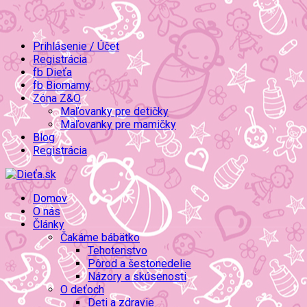
Prihlásenie / Účet
Registrácia
fb Dieťa
fb Biomamy
Zóna Z&O
Maľovanky pre detičky
Maľovanky pre mamičky
Blog
Registrácia
Domov
O nás
Články
Čakáme bábätko
Tehotenstvo
Pôrod a šestonedelie
Názory a skúsenosti
O deťoch
Deti a zdravie