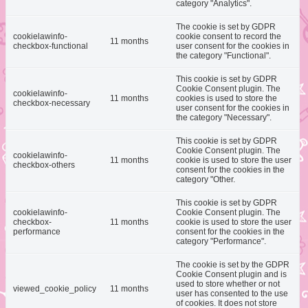
category "Analytics".
The cookie is set by GDPR
cookielawinfo-
cookie consent to record the
11 months
checkbox-functional
user consent for the cookies in
the category "Functional".
This cookie is set by GDPR
Cookie Consent plugin. The
cookielawinfo-
11 months
cookies is used to store the
checkbox-necessary
user consent for the cookies in
the category "Necessary".
This cookie is set by GDPR
Cookie Consent plugin. The
cookielawinfo-
11 months
cookie is used to store the user
checkbox-others
consent for the cookies in the
category "Other.
This cookie is set by GDPR
cookielawinfo-
Cookie Consent plugin. The
checkbox-
11 months
cookie is used to store the user
performance
consent for the cookies in the
category "Performance".
The cookie is set by the GDPR
Cookie Consent plugin and is
used to store whether or not
viewed_cookie_policy
11 months
user has consented to the use
of cookies. It does not store