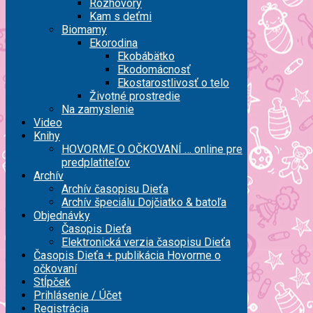
Rozhovory
Kam s deťmi
Biomamy
Ekorodina
Ekobábätko
Ekodomácnosť
Ekostarostlivosť o telo
Životné prostredie
Na zamyslenie
Video
Knihy
HOVORME O OČKOVANÍ … online pre
predplatiteľov
Archív
Archív časopisu Dieťa
Archív špeciálu Dojčiatko & batoľa
Objednávky
Časopis Dieťa
Elektronická verzia časopisu Dieťa
Časopis Dieťa + publikácia Hovorme o
očkovaní
Stĺpček
Prihlásenie / Účet
Registrácia