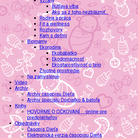
Vzťahy
Bútľavá vŕba
Ako sa z toho nezblázniť…
Rodina a práca
Fit a wellness
Rozhovory
Kam s deťmi
Biomamy
Ekorodina
Ekobábätko
Ekodomácnosť
Ekostarostlivosť o telo
Životné prostredie
Na zamyslenie
Video
Archív
Archív časopisu Dieťa
Archív špeciálu Dojčiatko & batoľa
Knihy
HOVORME O OČKOVANÍ … online pre
predplatiteľov
Objednávky
Časopis Dieťa
Elektronická verzia časopisu Dieťa