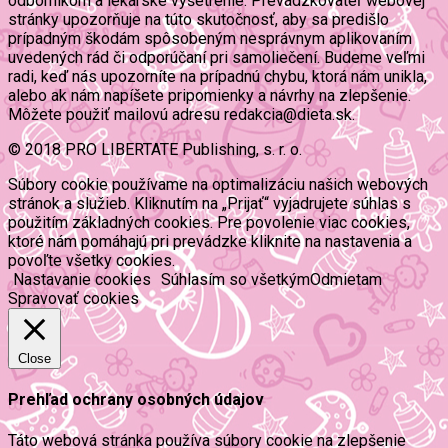
odborníkom a lekárske vyšetrenie. Prevádzkovateľ webovej
stránky upozorňuje na túto skutočnosť, aby sa predišlo
prípadným škodám spôsobeným nesprávnym aplikovaním
uvedených rád či odporúčaní pri samoliečení. Budeme veľmi
radi, keď nás upozorníte na prípadnú chybu, ktorá nám unikla,
alebo ak nám napíšete pripomienky a návrhy na zlepšenie.
Môžete použiť mailovú adresu redakcia@dieta.sk.
© 2018 PRO LIBERTATE Publishing, s. r. o.
Súbory cookie používame na optimalizáciu našich webových
stránok a služieb. Kliknutím na „Prijať“ vyjadrujete súhlas s
použitím základných cookies. Pre povolenie viac cookies,
ktoré nám pomáhajú pri prevádzke kliknite na nastavenia a
povoľte všetky cookies.
Nastavanie cookies
Súhlasím so všetkým
Odmietam
Spravovať cookies
Close
Prehľad ochrany osobných údajov
Táto webová stránka používa súbory cookie na zlepšenie