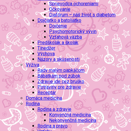
Sprievodca ochoreniami
Očkovanie
Diafórum – náš život s diabetom
Dojčiatko a batoliatko
Dojčenie
Psychomotorický vývin
Vzťahová väzba
Predškolák a školák
Tínedžer
Výchova
Názory a skúsenosti
Výživa
Rady malým papkáčom
Bábätkám pod zúbok
Zdravie ide cez bruško
Potraviny pre zdravie
Receptár
Domáca medicína
Rodina
Rodina a zdravie
Konvenčná medicína
Nekonvenčná medicína
Rodina a právo