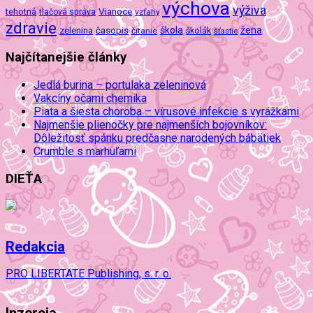
výchova
výživa
Vianoce
tehotná
tlačová správa
vzťahy
zdravie
škola
žena
zelenina
časopis
čítanie
školák
šťastie
Najčítanejšie články
Jedlá burina – portulaka zeleninová
Vakcíny očami chemika
Piata a šiesta choroba – vírusové infekcie s vyrážkami
Najmenšie plienočky pre najmenších bojovníkov:
Dôležitosť spánku predčasne narodených bábätiek
Crumble s marhuľami
DIEŤA
Redakcia
PRO LIBERTATE Publishing, s. r. o.