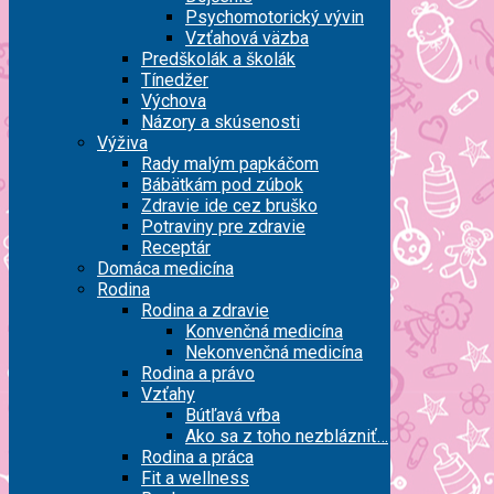
Psychomotorický vývin
Vzťahová väzba
Predškolák a školák
Tínedžer
Výchova
Názory a skúsenosti
Výživa
Rady malým papkáčom
Bábätkám pod zúbok
Zdravie ide cez bruško
Potraviny pre zdravie
Receptár
Domáca medicína
Rodina
Rodina a zdravie
Konvenčná medicína
Nekonvenčná medicína
Rodina a právo
Vzťahy
Bútľavá vŕba
Ako sa z toho nezblázniť…
Rodina a práca
Fit a wellness