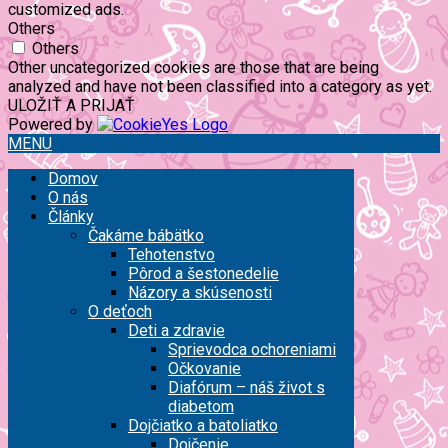
customized ads.
Others
Others
Other uncategorized cookies are those that are being
analyzed and have not been classified into a category as yet.
ULOŽIŤ A PRIJAŤ
Powered by
MENU
Domov
O nás
Články
Čakáme bábätko
Tehotenstvo
Pôrod a šestonedelie
Názory a skúsenosti
O deťoch
Deti a zdravie
Sprievodca ochoreniami
Očkovanie
Diafórum – náš život s
diabetom
Dojčiatko a batoliatko
Dojčenie