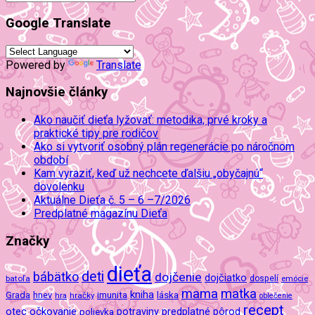
Google Translate
Powered by
Translate
Najnovšie články
Ako naučiť dieťa lyžovať: metodika, prvé kroky a
praktické tipy pre rodičov
Ako si vytvoriť osobný plán regenerácie po náročnom
období
Kam vyraziť, keď už nechcete ďalšiu „obyčajnú“
dovolenku
Aktuálne Dieťa č. 5 – 6 –7/2026
Predplatné magazínu Dieťa
Značky
dieťa
deti
bábätko
dojčenie
dojčiatko
batoľa
dospelí
emócie
mama
matka
kniha
imunita
láska
Grada
hnev
hra
hračky
oblečenie
recept
očkovanie
potraviny
predplatné
otec
pôrod
polievka