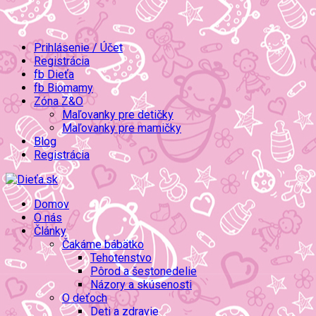
Prihlásenie / Účet
Registrácia
fb Dieťa
fb Biomamy
Zóna Z&O
Maľovanky pre detičky
Maľovanky pre mamičky
Blog
Registrácia
Domov
O nás
Články
Čakáme bábätko
Tehotenstvo
Pôrod a šestonedelie
Názory a skúsenosti
O deťoch
Deti a zdravie