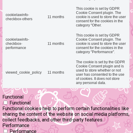
This cookie is set by GDPR
Cookie Consent plugin. The
cookielawinfo-
11 months
cookie is used to store the user
checkbox-others
consent for the cookies in the
category "Other.
This cookie is set by GDPR
cookielawinfo-
Cookie Consent plugin. The
checkbox-
11 months
cookie is used to store the user
performance
consent for the cookies in the
category "Performance".
The cookie is set by the GDPR
Cookie Consent plugin and is
used to store whether or not
viewed_cookie_policy
11 months
user has consented to the use
of cookies. It does not store
any personal data.
Functional
Functional
Functional cookies help to perform certain functionalities like
sharing the content of the website on social media platforms,
collect feedbacks, and other third-party features.
Performance
Performance