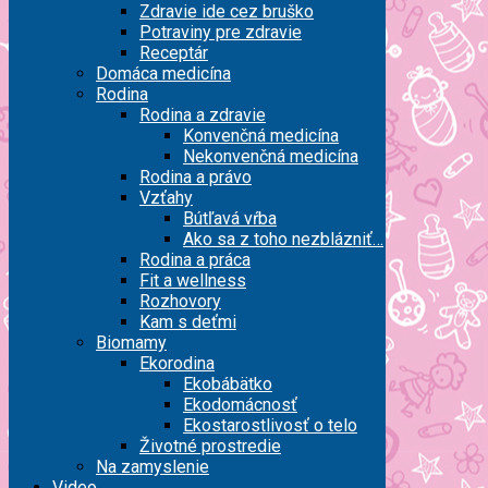
Zdravie ide cez bruško
Potraviny pre zdravie
Receptár
Domáca medicína
Rodina
Rodina a zdravie
Konvenčná medicína
Nekonvenčná medicína
Rodina a právo
Vzťahy
Bútľavá vŕba
Ako sa z toho nezblázniť…
Rodina a práca
Fit a wellness
Rozhovory
Kam s deťmi
Biomamy
Ekorodina
Ekobábätko
Ekodomácnosť
Ekostarostlivosť o telo
Životné prostredie
Na zamyslenie
Video