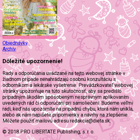
Objednávky
Archív
Dôležité upozornenie!
Rady a odporúčania uvádzané na tejto webovej stránke v
žiadnom prípade nenahrádzajú osobnú konzultáciu s
odborníkom a lekárske vyšetrenie. Prevádzkovateľ webovej
stránky upozorňuje na túto skutočnosť, aby sa predišlo
prípadným škodám spôsobeným nesprávnym aplikovaním
uvedených rád či odporúčaní pri samoliečení. Budeme veľmi
radi, keď nás upozorníte na prípadnú chybu, ktorá nám unikla,
alebo ak nám napíšete pripomienky a návrhy na zlepšenie.
Môžete použiť mailovú adresu redakcia@dieta.sk.
© 2018 PRO LIBERTATE Publishing, s. r. o.