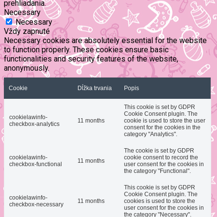
prehliadania.
Necessary
Necessary
Vždy zapnuté
Necessary cookies are absolutely essential for the website
to function properly. These cookies ensure basic
functionalities and security features of the website,
anonymously.
Cookie
Dĺžka trvania
Popis
This cookie is set by GDPR
Cookie Consent plugin. The
cookielawinfo-
11 months
cookie is used to store the user
checkbox-analytics
consent for the cookies in the
category "Analytics".
The cookie is set by GDPR
cookielawinfo-
cookie consent to record the
11 months
checkbox-functional
user consent for the cookies in
the category "Functional".
This cookie is set by GDPR
Cookie Consent plugin. The
cookielawinfo-
11 months
cookies is used to store the
checkbox-necessary
user consent for the cookies in
the category "Necessary".