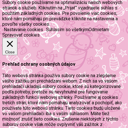
Súbory cookie používame na optimalizáciu našich webových
stránok a služieb. Kliknutím na „Prijať“ vyjadrujete súhlas s
použitím základných cookies. Pre povolenie viac cookies,
ktoré nám pomáhajú pri prevádzke kliknite na nastavenia a
povoľte všetky cookies.
Nastavanie cookies
Súhlasím so všetkým
Odmietam
Spravovať cookies
Close
Prehľad ochrany osobných údajov
Táto webová stránka používa súbory cookie na zlepšenie
vášho zážitku pri prechádzaní webom. Z nich sa vo vašom
prehliadači ukladajú súbory cookie, ktoré sú kategorizované
podľa potreby, pretože sú nevyhnutné pre fungovanie
základných funkcií webovej stránky. Používame aj cookies
tretích strán, ktoré nám pomáhajú analyzovať a pochopiť, ako
používate túto webovú stránku. Tieto cookies budú uložené
vo vašom prehliadači iba s vaším súhlasom. Máte tiež
možnosť zrušiť tieto cookies. Zrušenie niektorých z týchto
súborov cookie však môže ovplyvniť váš zážitok z