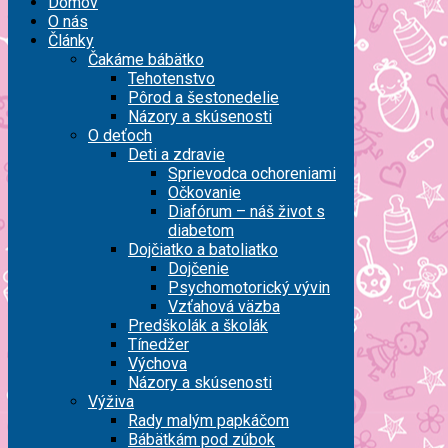
Domov
O nás
Články
Čakáme bábätko
Tehotenstvo
Pôrod a šestonedelie
Názory a skúsenosti
O deťoch
Deti a zdravie
Sprievodca ochoreniami
Očkovanie
Diafórum – náš život s
diabetom
Dojčiatko a batoliatko
Dojčenie
Psychomotorický vývin
Vzťahová väzba
Predškolák a školák
Tínedžer
Výchova
Názory a skúsenosti
Výživa
Rady malým papkáčom
Bábätkám pod zúbok