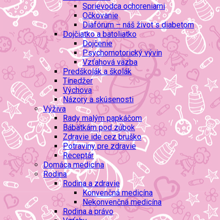
Sprievodca ochoreniami
Očkovanie
Diafórum – náš život s diabetom
Dojčiatko a batoliatko
Dojčenie
Psychomotorický vývin
Vzťahová väzba
Predškolák a školák
Tínedžer
Výchova
Názory a skúsenosti
Výživa
Rady malým papkáčom
Bábätkám pod zúbok
Zdravie ide cez bruško
Potraviny pre zdravie
Receptár
Domáca medicína
Rodina
Rodina a zdravie
Konvenčná medicína
Nekonvenčná medicína
Rodina a právo