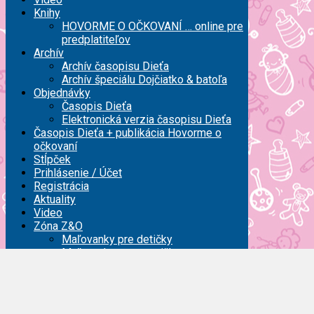
Knihy
HOVORME O OČKOVANÍ … online pre
predplatiteľov
Archív
Archív časopisu Dieťa
Archív špeciálu Dojčiatko & batoľa
Objednávky
Časopis Dieťa
Elektronická verzia časopisu Dieťa
Časopis Dieťa + publikácia Hovorme o
očkovaní
Stĺpček
Prihlásenie / Účet
Registrácia
Aktuality
Video
Zóna Z&O
Maľovanky pre detičky
Maľovanky pre mamičky
Registrácia