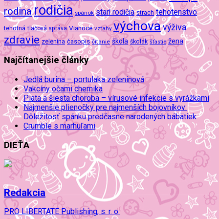
rodičia
rodina
tehotenstvo
starí rodičia
spánok
strach
výchova
výživa
Vianoce
tehotná
tlačová správa
vzťahy
zdravie
škola
žena
zelenina
časopis
čítanie
školák
šťastie
Najčítanejšie články
Jedlá burina – portulaka zeleninová
Vakcíny očami chemika
Piata a šiesta choroba – vírusové infekcie s vyrážkami
Najmenšie plienočky pre najmenších bojovníkov:
Dôležitosť spánku predčasne narodených bábätiek
Crumble s marhuľami
DIEŤA
Redakcia
PRO LIBERTATE Publishing, s. r. o.