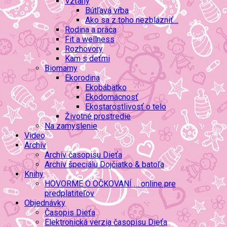
Vzťahy
Bútľavá vŕba
Ako sa z toho nezblázniť…
Rodina a práca
Fit a wellness
Rozhovory
Kam s deťmi
Biomamy
Ekorodina
Ekobábätko
Ekodomácnosť
Ekostarostlivosť o telo
Životné prostredie
Na zamyslenie
Video
Archív
Archív časopisu Dieťa
Archív špeciálu Dojčiatko & batoľa
Knihy
HOVORME O OČKOVANÍ … online pre
predplatiteľov
Objednávky
Časopis Dieťa
Elektronická verzia časopisu Dieťa