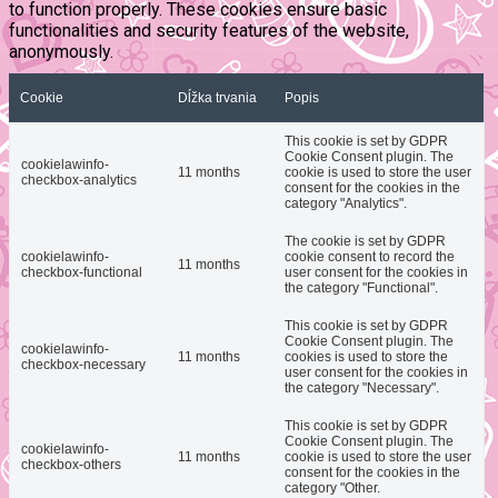
to function properly. These cookies ensure basic
functionalities and security features of the website,
anonymously.
Cookie
Dĺžka trvania
Popis
This cookie is set by GDPR
Cookie Consent plugin. The
cookielawinfo-
11 months
cookie is used to store the user
checkbox-analytics
consent for the cookies in the
category "Analytics".
The cookie is set by GDPR
cookielawinfo-
cookie consent to record the
11 months
checkbox-functional
user consent for the cookies in
the category "Functional".
This cookie is set by GDPR
Cookie Consent plugin. The
cookielawinfo-
11 months
cookies is used to store the
checkbox-necessary
user consent for the cookies in
the category "Necessary".
This cookie is set by GDPR
Cookie Consent plugin. The
cookielawinfo-
11 months
cookie is used to store the user
checkbox-others
consent for the cookies in the
category "Other.