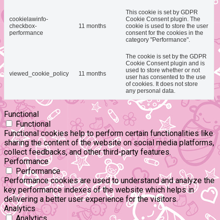
This cookie is set by GDPR
cookielawinfo-
Cookie Consent plugin. The
checkbox-
11 months
cookie is used to store the user
performance
consent for the cookies in the
category "Performance".
The cookie is set by the GDPR
Cookie Consent plugin and is
used to store whether or not
viewed_cookie_policy
11 months
user has consented to the use
of cookies. It does not store
any personal data.
Functional
Functional
Functional cookies help to perform certain functionalities like
sharing the content of the website on social media platforms,
collect feedbacks, and other third-party features.
Performance
Performance
Performance cookies are used to understand and analyze the
key performance indexes of the website which helps in
delivering a better user experience for the visitors.
Analytics
Analytics