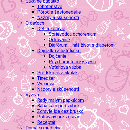
Čakáme bábätko
Tehotenstvo
Pôrod a šestonedelie
Názory a skúsenosti
O deťoch
Deti a zdravie
Sprievodca ochoreniami
Očkovanie
Diafórum – náš život s diabetom
Dojčiatko a batoliatko
Dojčenie
Psychomotorický vývin
Vzťahová väzba
Predškolák a školák
Tínedžer
Výchova
Názory a skúsenosti
Výživa
Rady malým papkáčom
Bábätkám pod zúbok
Zdravie ide cez bruško
Potraviny pre zdravie
Receptár
Domáca medicína