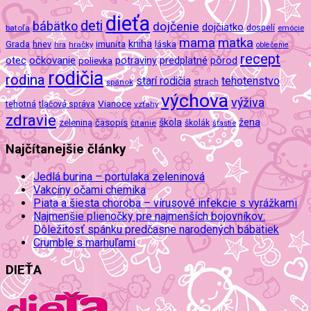
dieťa
deti
bábätko
dojčenie
dojčiatko
batoľa
dospelí
emócie
mama
matka
kniha
imunita
láska
Grada
hnev
hra
hračky
oblečenie
recept
očkovanie
potraviny
predplatné
otec
pôrod
polievka
rodičia
rodina
tehotenstvo
starí rodičia
spánok
strach
výchova
výživa
Vianoce
tehotná
tlačová správa
vzťahy
zdravie
škola
žena
zelenina
časopis
čítanie
školák
šťastie
Najčítanejšie články
Jedlá burina – portulaka zeleninová
Vakcíny očami chemika
Piata a šiesta choroba – vírusové infekcie s vyrážkami
Najmenšie plienočky pre najmenších bojovníkov:
Dôležitosť spánku predčasne narodených bábätiek
Crumble s marhuľami
DIEŤA