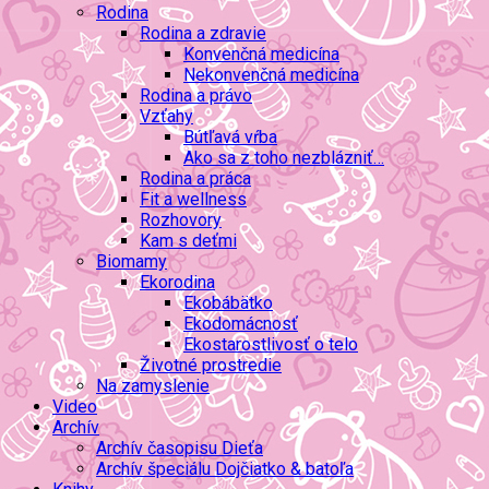
Rodina
Rodina a zdravie
Konvenčná medicína
Nekonvenčná medicína
Rodina a právo
Vzťahy
Bútľavá vŕba
Ako sa z toho nezblázniť…
Rodina a práca
Fit a wellness
Rozhovory
Kam s deťmi
Biomamy
Ekorodina
Ekobábätko
Ekodomácnosť
Ekostarostlivosť o telo
Životné prostredie
Na zamyslenie
Video
Archív
Archív časopisu Dieťa
Archív špeciálu Dojčiatko & batoľa