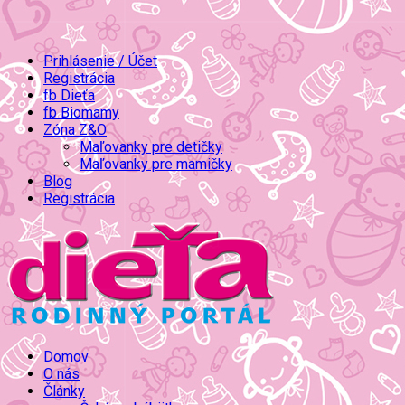
Prihlásenie / Účet
Registrácia
fb Dieťa
fb Biomamy
Zóna Z&O
Maľovanky pre detičky
Maľovanky pre mamičky
Blog
Registrácia
Domov
O nás
Články