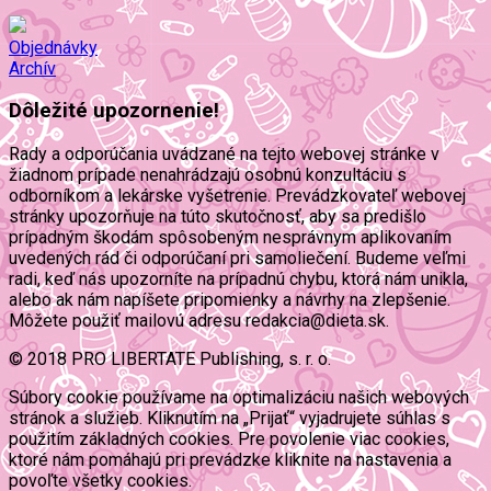
Objednávky
Archív
Dôležité upozornenie!
Rady a odporúčania uvádzané na tejto webovej stránke v
žiadnom prípade nenahrádzajú osobnú konzultáciu s
odborníkom a lekárske vyšetrenie. Prevádzkovateľ webovej
stránky upozorňuje na túto skutočnosť, aby sa predišlo
prípadným škodám spôsobeným nesprávnym aplikovaním
uvedených rád či odporúčaní pri samoliečení. Budeme veľmi
radi, keď nás upozorníte na prípadnú chybu, ktorá nám unikla,
alebo ak nám napíšete pripomienky a návrhy na zlepšenie.
Môžete použiť mailovú adresu redakcia@dieta.sk.
© 2018 PRO LIBERTATE Publishing, s. r. o.
Súbory cookie používame na optimalizáciu našich webových
stránok a služieb. Kliknutím na „Prijať“ vyjadrujete súhlas s
použitím základných cookies. Pre povolenie viac cookies,
ktoré nám pomáhajú pri prevádzke kliknite na nastavenia a
povoľte všetky cookies.