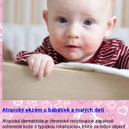
Atopický ekzém u bábätiek a malých detí
Atopická dermatitída je chronické recidivujúce zápalové
ochorenie kože s typickou lokalizáciou, ktoré sa môže objaviť