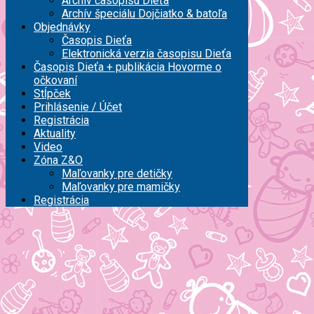
Archív časopisu Dieťa
Archív špeciálu Dojčiatko & batoľa
Objednávky
Časopis Dieťa
Elektronická verzia časopisu Dieťa
Časopis Dieťa + publikácia Hovorme o
očkovaní
Stĺpček
Prihlásenie / Účet
Registrácia
Aktuality
Video
Zóna Z&O
Maľovanky pre detičky
Maľovanky pre mamičky
Registrácia