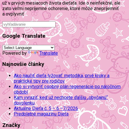
už v prvých mesiacoch života dieťaťa. Ide o neinfekčné, ale
zato veľmi nepríjemné ochorenie, ktoré môže znepríjemniť
a ovplyvniť
Google Translate
Powered by
Translate
Najnovšie články
Ako naučiť dieťa lyžovať: metodika, prvé kroky a
praktické tipy pre rodičov
Ako si vytvoriť osobný plán regenerácie po náročnom
období
Kam vyraziť, keď už nechcete ďalšiu „obyčajnú“
dovolenku
Aktuálne Dieťa č. 5 – 6 –7/2026
Predplatné magazínu Dieťa
Značky