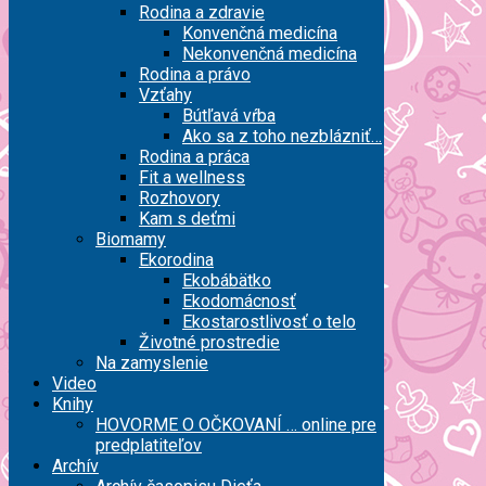
Rodina a zdravie
Konvenčná medicína
Nekonvenčná medicína
Rodina a právo
Vzťahy
Bútľavá vŕba
Ako sa z toho nezblázniť…
Rodina a práca
Fit a wellness
Rozhovory
Kam s deťmi
Biomamy
Ekorodina
Ekobábätko
Ekodomácnosť
Ekostarostlivosť o telo
Životné prostredie
Na zamyslenie
Video
Knihy
HOVORME O OČKOVANÍ … online pre
predplatiteľov
Archív