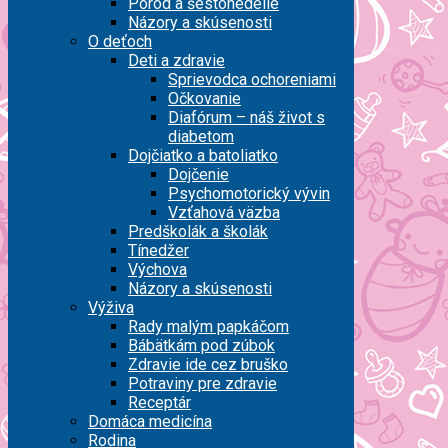
Pôrod a šestonedelie
Názory a skúsenosti
O deťoch
Deti a zdravie
Sprievodca ochoreniami
Očkovanie
Diafórum – náš život s
diabetom
Dojčiatko a batoliatko
Dojčenie
Psychomotorický vývin
Vzťahová väzba
Predškolák a školák
Tínedžer
Výchova
Názory a skúsenosti
Výživa
Rady malým papkáčom
Bábätkám pod zúbok
Zdravie ide cez bruško
Potraviny pre zdravie
Receptár
Domáca medicína
Rodina