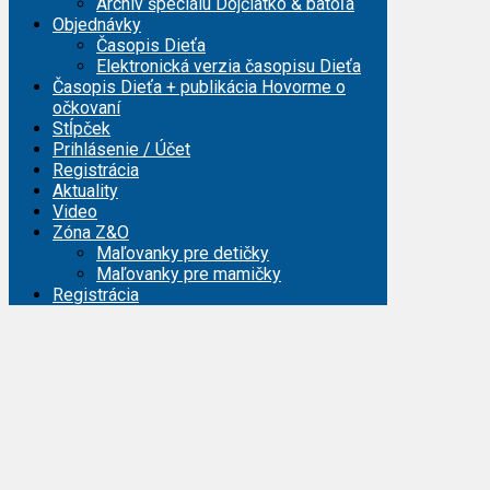
Archív špeciálu Dojčiatko & batoľa
Objednávky
Časopis Dieťa
Elektronická verzia časopisu Dieťa
Časopis Dieťa + publikácia Hovorme o
očkovaní
Stĺpček
Prihlásenie / Účet
Registrácia
Aktuality
Video
Zóna Z&O
Maľovanky pre detičky
Maľovanky pre mamičky
Registrácia