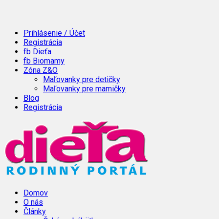
Prihlásenie / Účet
Registrácia
fb Dieťa
fb Biomamy
Zóna Z&O
Maľovanky pre detičky
Maľovanky pre mamičky
Blog
Registrácia
Domov
O nás
Články