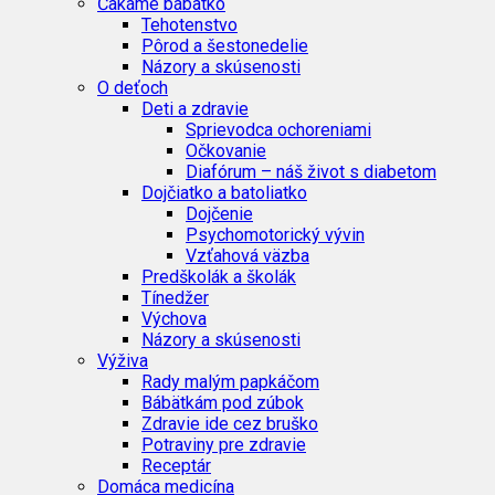
Čakáme bábätko
Tehotenstvo
Pôrod a šestonedelie
Názory a skúsenosti
O deťoch
Deti a zdravie
Sprievodca ochoreniami
Očkovanie
Diafórum – náš život s diabetom
Dojčiatko a batoliatko
Dojčenie
Psychomotorický vývin
Vzťahová väzba
Predškolák a školák
Tínedžer
Výchova
Názory a skúsenosti
Výživa
Rady malým papkáčom
Bábätkám pod zúbok
Zdravie ide cez bruško
Potraviny pre zdravie
Receptár
Domáca medicína