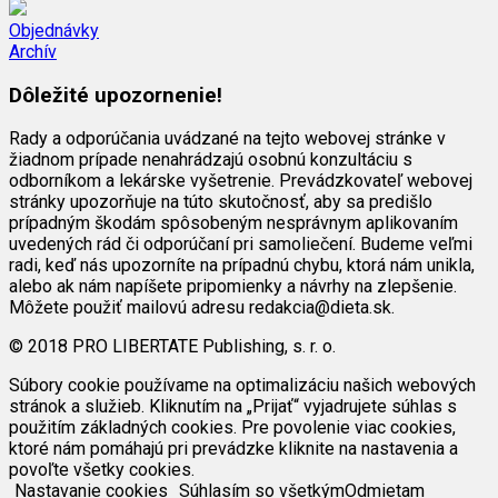
Objednávky
Archív
Dôležité upozornenie!
Rady a odporúčania uvádzané na tejto webovej stránke v
žiadnom prípade nenahrádzajú osobnú konzultáciu s
odborníkom a lekárske vyšetrenie. Prevádzkovateľ webovej
stránky upozorňuje na túto skutočnosť, aby sa predišlo
prípadným škodám spôsobeným nesprávnym aplikovaním
uvedených rád či odporúčaní pri samoliečení. Budeme veľmi
radi, keď nás upozorníte na prípadnú chybu, ktorá nám unikla,
alebo ak nám napíšete pripomienky a návrhy na zlepšenie.
Môžete použiť mailovú adresu redakcia@dieta.sk.
© 2018 PRO LIBERTATE Publishing, s. r. o.
Súbory cookie používame na optimalizáciu našich webových
stránok a služieb. Kliknutím na „Prijať“ vyjadrujete súhlas s
použitím základných cookies. Pre povolenie viac cookies,
ktoré nám pomáhajú pri prevádzke kliknite na nastavenia a
povoľte všetky cookies.
Nastavanie cookies
Súhlasím so všetkým
Odmietam