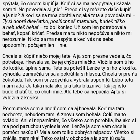
spýtala, čo chcem kúpiť ja. Keď si sa ma nespýtala, ukázala
som ti. No povedala si „nie“. Prečo si vy môžete dačo kúpiť
a ja nie? A keď sa na mňa obrátila nejaká teta a povedala mi –
Ty si dobré dievčatko, poslúchneš maminku, budeš tíško
a nebudeš behať
– to bol koniec. Už som len potrebovala
behať, kopať, kričať. Predsa ma tu nikto nepočúva a nikto mi
nerozumie. Nikto sa ma nespýta a keď vás na seba
upozorním, počujem len – nie.
Chcela si kúpiť niečo mojej tete. A ja som presne vedela, čo
potrebuje. Hnevala sa, že jej chýba mliečko. Vložila som ti ho
do košíka, úplne sama. Teta sa poteší! Lenže ty si ho z košíka
vyhodila, zamračila si sa a pokrútila si hlavou. Chcela si pre ňu
čokoládu. Tak som si vzdychla a vybrala aspoň tú. Lebo tetu
mám rada. Je taká malá ako ja a taká bláznivá. Tak jej isto
bude chutiť to, čo chutí mne. Ale tebe sa nepáčila. Aj tú si
vyložila z košíka.
Posmutnela som a hneď som sa aj hnevala. Keď ma tam
nechcete, nebudem tam. A znovu som behala. Celú ma to
ovládlo. Ani si nepamätám, čo všetko som porobila, iba ako si
ma pod pazuchou vyniesla von. Lenže ja som vám chcela
pomôcť nakúpiť! Mala som toľko dobrých nápadov. Všetko si
zničila, maminka! Tatko ostal v obchode a ja som tú guču