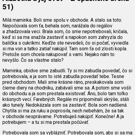
51)
Milá maminka. Boli sme spolu v obchode. A stalo sa toto:
Nepočúvala som ťa, behala som, narážala do regálov
a zhadzovala veci. Brala som, čo sme nepotrebovali, kričala,
keď si sa ma snažila zastaviť a napokon som zahryzla do
balíčka s cukríkmi. Keďže ste nevedeli, čo si počať, vyviedla
si ma von a tatko zatiaľ nakúpil. Tam som ťa od zlosti kopla.
Pretože som chcela nakupovať s vami. Nejako nám to
nevyšlo. Čo sa vlastne stalo?
Maminka, obidve sme zabudli. Ty si mi zabudla povedať, čo si
potrebovala, a ja som to isté zabudla povedať tebe. Tesne
pred obchodom. Mali sme krásne ráno, preskakovala som
čierne diery na chodníku, zabávali sme sa. A potom sme vošli
do obchodu a ja som prestala existovať. Áno, bolo tam toľko
krásnych vecí. Farebných. Regále mi pripomínali skrýše, stáli
ako tunely. Nedokázala som sa zastaviť. Bola som nadšená.
Chytila si ma za ruku a poprosila, nech nebehám, že sa tak
v obchode nesprávame. Potrebuješ nakúpiť. Konečne! A ja
potrebujem – a tu si ma prestala počúvať.
Potrebovala som sa vyblázniť. Potrebovala som, aby si sa ma