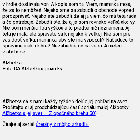
v hrdle dostávala von. A kopla som ťa. Viem, maminka moja,
že za to nemôžeš. Nejako sme sa zabudli o obchode vopred
porozprávať. Nejako ste zabudli, že aj ja viem, čo má teta rada
a čo potrebuje. Zabudli ste, že aj ja som rovnako veľká ako vy.
Nie som menšia. Iba výškou a to predsa nič neznamená. Aj
teta je malá, ale správate sa k nej ako k veľkej. Nie som pre
vás dosť veľká, maminka, aby ste ma vypočuli? Nabudúce to
spravíme inak, dobre? Nezabudneme na seba. A nielen
v obchode…
Alžbetka
Foto DA Alžbetkinej mamky
Alžbetka sa s nami každý týždeň delí o jej pohľad na svet.
Prečítajte si aj predchádzajúcu časť seriálu malej Alžbetky:
Alžbetka a jej svet – Z opačného brehu 50)
Čítajte aj seriál
Črepiny z môjho zrkadla.