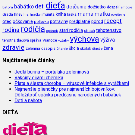
dieťa
deti
bábätko
dojčenie
dojčiatko
batoľa
dospelí
emócie
mama
matka
kniha
imunita
láska
Grada
hnev
hra
hračky
oblečenie
recept
očkovanie
potraviny
predplatné
otec
pôrod
polievka
rodičia
rodina
tehotenstvo
starí rodičia
spánok
strach
výchova
výživa
Vianoce
tehotná
tlačová správa
vzťahy
zdravie
škola
žena
zelenina
časopis
čítanie
školák
šťastie
Najčítanejšie články
Jedlá burina – portulaka zeleninová
Vakcíny očami chemika
Piata a šiesta choroba – vírusové infekcie s vyrážkami
Najmenšie plienočky pre najmenších bojovníkov:
Dôležitosť spánku predčasne narodených bábätiek
Deti a nahota
DIEŤA