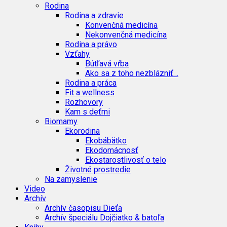
Rodina
Rodina a zdravie
Konvenčná medicína
Nekonvenčná medicína
Rodina a právo
Vzťahy
Bútľavá vŕba
Ako sa z toho nezblázniť…
Rodina a práca
Fit a wellness
Rozhovory
Kam s deťmi
Biomamy
Ekorodina
Ekobábätko
Ekodomácnosť
Ekostarostlivosť o telo
Životné prostredie
Na zamyslenie
Video
Archív
Archív časopisu Dieťa
Archív špeciálu Dojčiatko & batoľa