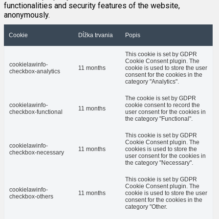
functionalities and security features of the website,
anonymously.
Cookie
Dĺžka trvania
Popis
This cookie is set by GDPR
Cookie Consent plugin. The
cookielawinfo-
11 months
cookie is used to store the user
checkbox-analytics
consent for the cookies in the
category "Analytics".
The cookie is set by GDPR
cookielawinfo-
cookie consent to record the
11 months
checkbox-functional
user consent for the cookies in
the category "Functional".
This cookie is set by GDPR
Cookie Consent plugin. The
cookielawinfo-
11 months
cookies is used to store the
checkbox-necessary
user consent for the cookies in
the category "Necessary".
This cookie is set by GDPR
Cookie Consent plugin. The
cookielawinfo-
11 months
cookie is used to store the user
checkbox-others
consent for the cookies in the
category "Other.