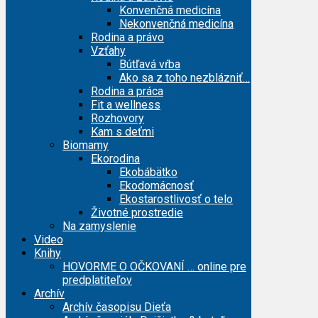
Konvenčná medicína
Nekonvenčná medicína
Rodina a právo
Vzťahy
Bútľavá vŕba
Ako sa z toho nezblázniť…
Rodina a práca
Fit a wellness
Rozhovory
Kam s deťmi
Biomamy
Ekorodina
Ekobábätko
Ekodomácnosť
Ekostarostlivosť o telo
Životné prostredie
Na zamyslenie
Video
Knihy
HOVORME O OČKOVANÍ … online pre
predplatiteľov
Archív
Archív časopisu Dieťa