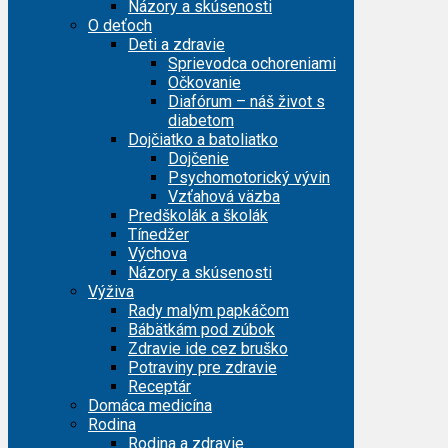
Názory a skúsenosti
O deťoch
Deti a zdravie
Sprievodca ochoreniami
Očkovanie
Diafórum – náš život s
diabetom
Dojčiatko a batoliatko
Dojčenie
Psychomotorický vývin
Vzťahová väzba
Predškolák a školák
Tínedžer
Výchova
Názory a skúsenosti
Výživa
Rady malým papkáčom
Bábätkám pod zúbok
Zdravie ide cez bruško
Potraviny pre zdravie
Receptár
Domáca medicína
Rodina
Rodina a zdravie