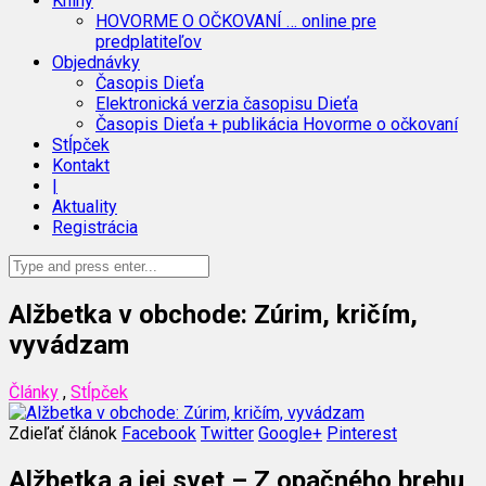
Knihy
HOVORME O OČKOVANÍ … online pre
predplatiteľov
Objednávky
Časopis Dieťa
Elektronická verzia časopisu Dieťa
Časopis Dieťa + publikácia Hovorme o očkovaní
Stĺpček
Kontakt
|
Aktuality
Registrácia
Alžbetka v obchode: Zúrim, kričím,
vyvádzam
Články
,
Stĺpček
Zdieľať článok
Facebook
Twitter
Google+
Pinterest
Alžbetka a jej svet – Z opačného brehu