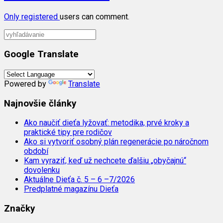
Only
registered
users can comment.
Google Translate
Powered by
Translate
Najnovšie články
Ako naučiť dieťa lyžovať: metodika, prvé kroky a
praktické tipy pre rodičov
Ako si vytvoriť osobný plán regenerácie po náročnom
období
Kam vyraziť, keď už nechcete ďalšiu „obyčajnú“
dovolenku
Aktuálne Dieťa č. 5 – 6 –7/2026
Predplatné magazínu Dieťa
Značky