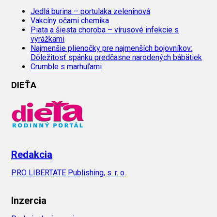
Jedlá burina – portulaka zeleninová
Vakcíny očami chemika
Piata a šiesta choroba – vírusové infekcie s
vyrážkami
Najmenšie plienočky pre najmenších bojovníkov:
Dôležitosť spánku predčasne narodených bábätiek
Crumble s marhuľami
DIEŤA
Redakcia
PRO LIBERTATE Publishing, s. r. o.
Inzercia