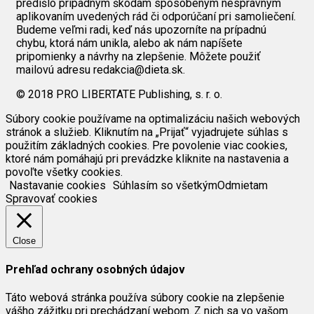
predišlo prípadným škodám spôsobeným nesprávnym
aplikovaním uvedených rád či odporúčaní pri samoliečení.
Budeme veľmi radi, keď nás upozorníte na prípadnú
chybu, ktorá nám unikla, alebo ak nám napíšete
pripomienky a návrhy na zlepšenie. Môžete použiť
mailovú adresu redakcia@dieta.sk.
© 2018 PRO LIBERTATE Publishing, s. r. o.
Súbory cookie používame na optimalizáciu našich webových
stránok a služieb. Kliknutím na „Prijať“ vyjadrujete súhlas s
použitím základných cookies. Pre povolenie viac cookies,
ktoré nám pomáhajú pri prevádzke kliknite na nastavenia a
povoľte všetky cookies.
Nastavanie cookies
Súhlasím so všetkým
Odmietam
Spravovať cookies
Close
Prehľad ochrany osobných údajov
Táto webová stránka používa súbory cookie na zlepšenie
vášho zážitku pri prechádzaní webom. Z nich sa vo vašom