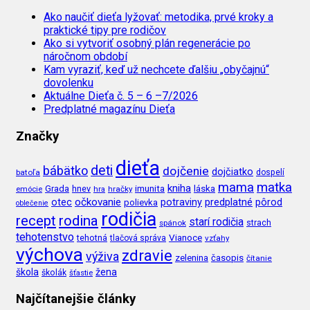
Ako naučiť dieťa lyžovať: metodika, prvé kroky a
praktické tipy pre rodičov
Ako si vytvoriť osobný plán regenerácie po
náročnom období
Kam vyraziť, keď už nechcete ďalšiu „obyčajnú“
dovolenku
Aktuálne Dieťa č. 5 – 6 –7/2026
Predplatné magazínu Dieťa
Značky
dieťa
deti
bábätko
dojčenie
dojčiatko
batoľa
dospelí
mama
matka
kniha
imunita
láska
Grada
hnev
emócie
hra
hračky
očkovanie
potraviny
predplatné
otec
pôrod
polievka
oblečenie
rodičia
recept
rodina
starí rodičia
spánok
strach
tehotenstvo
Vianoce
tehotná
tlačová správa
vzťahy
výchova
zdravie
výživa
zelenina
časopis
čítanie
škola
žena
školák
šťastie
Najčítanejšie články