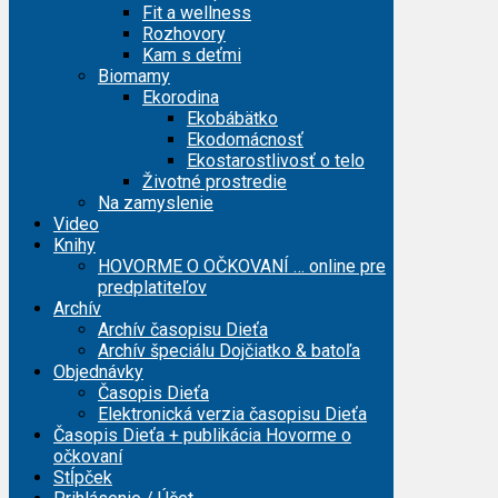
Fit a wellness
Rozhovory
Kam s deťmi
Biomamy
Ekorodina
Ekobábätko
Ekodomácnosť
Ekostarostlivosť o telo
Životné prostredie
Na zamyslenie
Video
Knihy
HOVORME O OČKOVANÍ … online pre
predplatiteľov
Archív
Archív časopisu Dieťa
Archív špeciálu Dojčiatko & batoľa
Objednávky
Časopis Dieťa
Elektronická verzia časopisu Dieťa
Časopis Dieťa + publikácia Hovorme o
očkovaní
Stĺpček