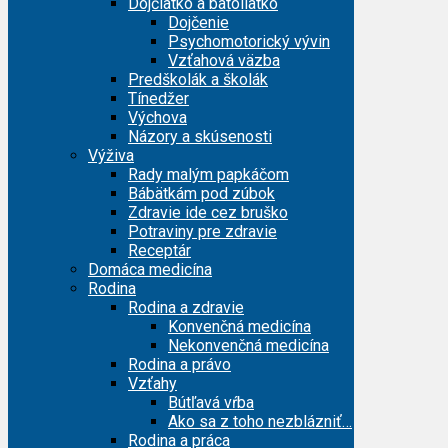
Dojčiatko a batoliatko
Dojčenie
Psychomotorický vývin
Vzťahová väzba
Predškolák a školák
Tínedžer
Výchova
Názory a skúsenosti
Výživa
Rady malým papkáčom
Bábätkám pod zúbok
Zdravie ide cez bruško
Potraviny pre zdravie
Receptár
Domáca medicína
Rodina
Rodina a zdravie
Konvenčná medicína
Nekonvenčná medicína
Rodina a právo
Vzťahy
Bútľavá vŕba
Ako sa z toho nezblázniť…
Rodina a práca