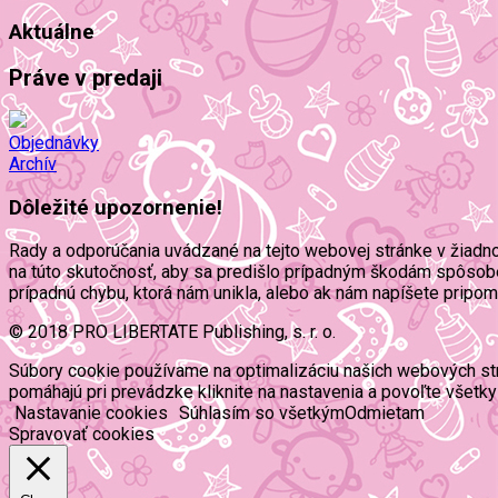
Aktuálne
Práve v predaji
Objednávky
Archív
Dôležité upozornenie!
Rady a odporúčania uvádzané na tejto webovej stránke v žiadn
na túto skutočnosť, aby sa predišlo prípadným škodám spôsob
prípadnú chybu, ktorá nám unikla, alebo ak nám napíšete pripo
© 2018 PRO LIBERTATE Publishing, s. r. o.
Súbory cookie používame na optimalizáciu našich webových strán
pomáhajú pri prevádzke kliknite na nastavenia a povoľte všetky
Nastavanie cookies
Súhlasím so všetkým
Odmietam
Spravovať cookies