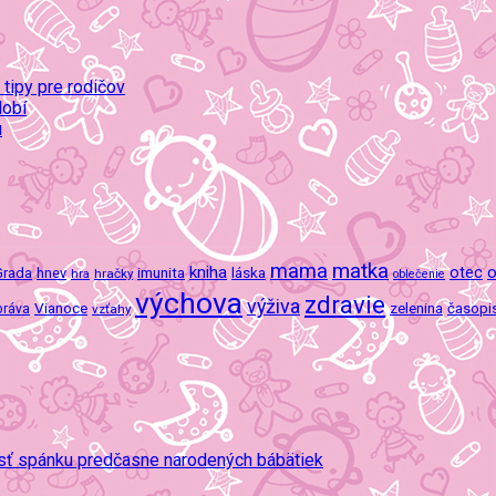
 tipy pre rodičov
dobí
u
mama
matka
kniha
o
imunita
láska
otec
Grada
hnev
hra
hračky
oblečenie
výchova
zdravie
výživa
Vianoce
zelenina
časopi
práva
vzťahy
osť spánku predčasne narodených bábätiek