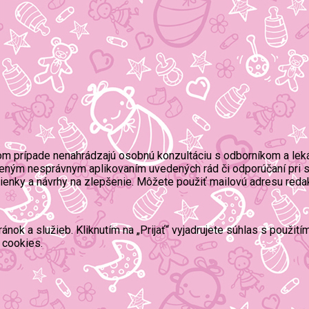
om prípade nenahrádzajú osobnú konzultáciu s odborníkom a lek
eným nesprávnym aplikovaním uvedených rád či odporúčaní pri s
mienky a návrhy na zlepšenie. Môžete použiť mailovú adresu reda
ok a služieb. Kliknutím na „Prijať“ vyjadrujete súhlas s použit
 cookies.