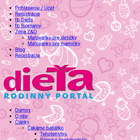
Prihlásenie / Účet
Registrácia
fb Dieťa
fb Biomamy
Zóna Z&O
Maľovanky pre detičky
Maľovanky pre mamičky
Blog
Registrácia
Domov
O nás
Články
Čakáme bábätko
Tehotenstvo
Pôrod a šestonedelie