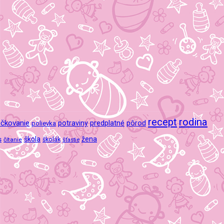
recept
rodina
čkovanie
potraviny
predplatné
pôrod
polievka
škola
žena
s
čítanie
školák
šťastie