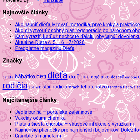
Powered by
Translate
Najnovšie články
Ako naučiť dieťa lyžovať: metodika, prvé kroky a praktické
Ako si vytvoriť osobný plán regenerácie po náročnom ob
Kam vyraziť, keď už nechcete ďalšiu „obyčajnú“ dovolenk
Aktuálne Dieťa č. 5 – 6 –7/2026
Predplatné magazínu Dieťa
Značky
dieťa
deti
bábätko
dojčenie
dojčiatko
batoľa
dospelí
emócie
rodičia
tehotenstvo
starí rodičia
tehotná
spánok
strach
tlačová s
Najčítanejšie články
Jedlá burina – portulaka zeleninová
Vakcíny očami chemika
Piata a šiesta choroba – vírusové infekcie s vyrážkami
Najmenšie plienočky pre najmenších bojovníkov: Dôležit
Crumble s marhuľami