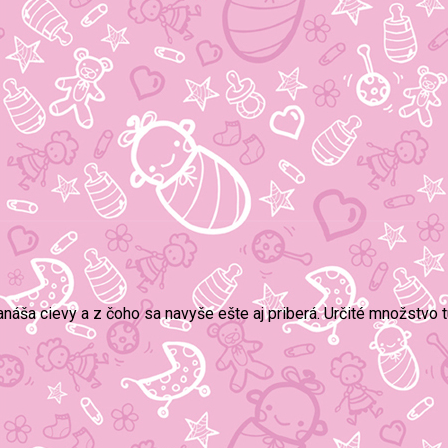
zanáša cievy a z čoho sa navyše ešte aj priberá. Určité množstvo 