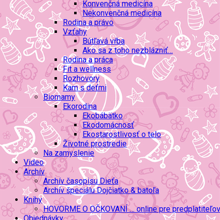
Konvenčná medicína
Nekonvenčná medicína
Rodina a právo
Vzťahy
Bútľavá vŕba
Ako sa z toho nezblázniť…
Rodina a práca
Fit a wellness
Rozhovory
Kam s deťmi
Biomamy
Ekorodina
Ekobábätko
Ekodomácnosť
Ekostarostlivosť o telo
Životné prostredie
Na zamyslenie
Video
Archív
Archív časopisu Dieťa
Archív špeciálu Dojčiatko & batoľa
Knihy
HOVORME O OČKOVANÍ … online pre predplatiteľo
Objednávky