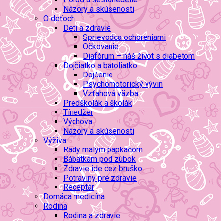
Názory a skúsenosti
O deťoch
Deti a zdravie
Sprievodca ochoreniami
Očkovanie
Diafórum – náš život s diabetom
Dojčiatko a batoliatko
Dojčenie
Psychomotorický vývin
Vzťahová väzba
Predškolák a školák
Tínedžer
Výchova
Názory a skúsenosti
Výživa
Rady malým papkáčom
Bábätkám pod zúbok
Zdravie ide cez bruško
Potraviny pre zdravie
Receptár
Domáca medicína
Rodina
Rodina a zdravie